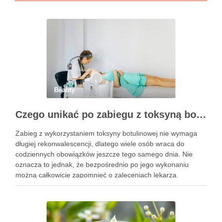
Beauty
Czego unikać po zabiegu z toksyną botulinową?
Zabieg z wykorzystaniem toksyny botulinowej nie wymaga
długiej rekonwalescencji, dlatego wiele osób wraca do
codziennych obowiązków jeszcze tego samego dnia. Nie
oznacza to jednak, że bezpośrednio po jego wykonaniu
można całkowicie zapomnieć o zaleceniach lekarza.
Pierwsze godziny i dni po zabiegu mają znaczenie dla
uzyskania oczekiwanego efektu oraz prawidłowego działania
…