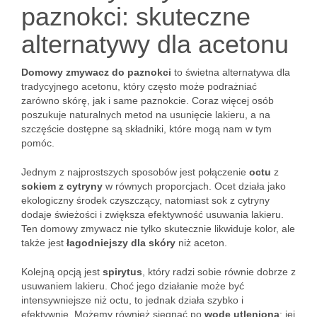
paznokci: skuteczne
alternatywy dla acetonu
Domowy zmywacz do paznokci
to świetna alternatywa dla
tradycyjnego acetonu, który często może podrażniać
zarówno skórę, jak i same paznokcie. Coraz więcej osób
poszukuje naturalnych metod na usunięcie lakieru, a na
szczęście dostępne są składniki, które mogą nam w tym
pomóc.
Jednym z najprostszych sposobów jest połączenie
octu
z
sokiem z cytryny
w równych proporcjach. Ocet działa jako
ekologiczny środek czyszczący, natomiast sok z cytryny
dodaje świeżości i zwiększa efektywność usuwania lakieru.
Ten domowy zmywacz nie tylko skutecznie likwiduje kolor, ale
także jest
łagodniejszy dla skóry
niż aceton.
Kolejną opcją jest
spirytus
, który radzi sobie równie dobrze z
usuwaniem lakieru. Choć jego działanie może być
intensywniejsze niż octu, to jednak działa szybko i
efektywnie. Możemy również sięgnąć po
wodę utlenioną
; jej