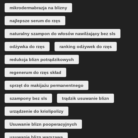
mikrodermabrazja na blizny
najlepsze serum do rzęs
naturalny szampon do włosów nawilżający bez sls
odżywka do rzęs
ranking odżywek do rzęs
redukcja blizn potrądzikowych
regenerum do rzęs skład
sprzęt do makijażu permanentnego
szampony bez sls
trądzik usuwanie blizn
urządzenie do kriolipolizy
Usuwanie blizn pooperacyjnych
usuwanie blizn warszawa