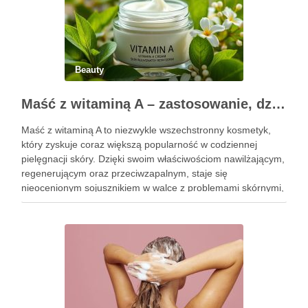
Beauty
Maść z witaminą A – zastosowanie, działanie i bezpieczeństwo stosowania
Maść z witaminą A to niezwykle wszechstronny kosmetyk,
który zyskuje coraz większą popularność w codziennej
pielęgnacji skóry. Dzięki swoim właściwościom nawilżającym,
regenerującym oraz przeciwzapalnym, staje się
nieocenionym sojusznikiem w walce z problemami skórnymi,
takimi jak zmarszczki, trądzik czy podrażnienia. Jej działanie
na skórę twarzy nie tylko poprawia jej teksturę, ale …