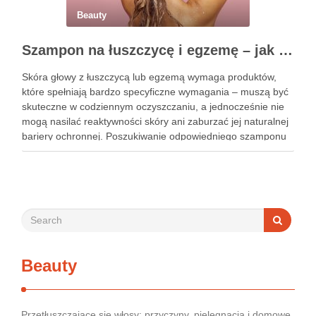
Beauty
Szampon na łuszczycę i egzemę – jak świadomie dobierać produkty przy wrażliwej skórze głowy?
Skóra głowy z łuszczycą lub egzemą wymaga produktów,
które spełniają bardzo specyficzne wymagania – muszą być
skuteczne w codziennym oczyszczaniu, a jednocześnie nie
mogą nasilać reaktywności skóry ani zaburzać jej naturalnej
bariery ochronnej. Poszukiwanie odpowiedniego szamponu
bywa dla wielu pacjentów procesem długim i frustrującym, bo
rynek jest pełen produktów deklarujących …
Beauty
Przetłuszczające się włosy: przyczyny, pielęgnacja i domowe