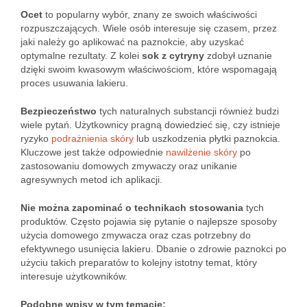
Ocet
to popularny wybór, znany ze swoich właściwości
rozpuszczających. Wiele osób interesuje się czasem, przez
jaki należy go aplikować na paznokcie, aby uzyskać
optymalne rezultaty. Z kolei
sok z cytryny
zdobył uznanie
dzięki swoim kwasowym właściwościom, które wspomagają
proces usuwania lakieru.
Bezpieczeństwo
tych naturalnych substancji również budzi
wiele pytań. Użytkownicy pragną dowiedzieć się, czy istnieje
ryzyko
podrażnienia skóry
lub uszkodzenia płytki paznokcia.
Kluczowe jest także odpowiednie
nawilżenie skóry
po
zastosowaniu domowych zmywaczy oraz unikanie
agresywnych metod ich aplikacji.
Nie można zapominać o technikach stosowania
tych
produktów. Często pojawia się pytanie o najlepsze sposoby
użycia domowego zmywacza oraz czas potrzebny do
efektywnego usunięcia lakieru. Dbanie o zdrowie paznokci po
użyciu takich preparatów to kolejny istotny temat, który
interesuje użytkowników.
Podobne wpisy w tym temacie: