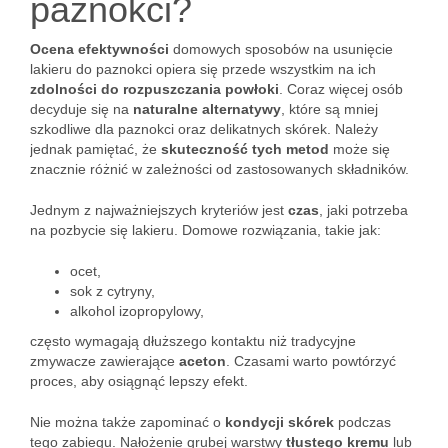
paznokci?
Ocena efektywności
domowych sposobów na usunięcie
lakieru do paznokci opiera się przede wszystkim na ich
zdolności do rozpuszczania powłoki
. Coraz więcej osób
decyduje się na
naturalne alternatywy
, które są mniej
szkodliwe dla paznokci oraz delikatnych skórek. Należy
jednak pamiętać, że
skuteczność tych metod
może się
znacznie różnić w zależności od zastosowanych składników.
Jednym z najważniejszych kryteriów jest
czas
, jaki potrzeba
na pozbycie się lakieru. Domowe rozwiązania, takie jak:
ocet,
sok z cytryny,
alkohol izopropylowy,
często wymagają dłuższego kontaktu niż tradycyjne
zmywacze zawierające
aceton
. Czasami warto powtórzyć
proces, aby osiągnąć lepszy efekt.
Nie można także zapominać o
kondycji skórek
podczas
tego zabiegu. Nałożenie grubej warstwy
tłustego kremu
lub