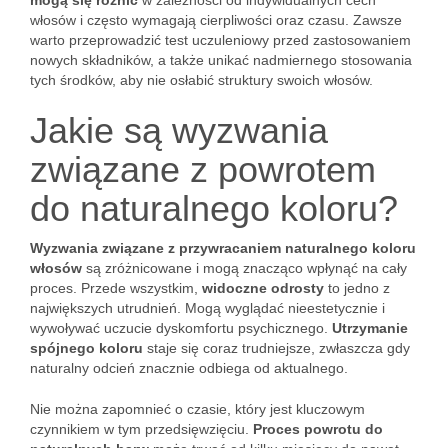
mogą się różnić
w zależności od indywidualnych cech
włosów i często wymagają cierpliwości oraz czasu. Zawsze
warto przeprowadzić test uczuleniowy przed zastosowaniem
nowych składników, a także unikać nadmiernego stosowania
tych środków, aby nie osłabić struktury swoich włosów.
Jakie są wyzwania
związane z powrotem
do naturalnego koloru?
Wyzwania związane z przywracaniem naturalnego koloru
włosów
są zróżnicowane i mogą znacząco wpłynąć na cały
proces. Przede wszystkim,
widoczne odrosty
to jedno z
największych utrudnień. Mogą wyglądać nieestetycznie i
wywoływać uczucie dyskomfortu psychicznego.
Utrzymanie
spójnego koloru
staje się coraz trudniejsze, zwłaszcza gdy
naturalny odcień znacznie odbiega od aktualnego.
Nie można zapomnieć o czasie, który jest kluczowym
czynnikiem w tym przedsięwzięciu.
Proces powrotu do