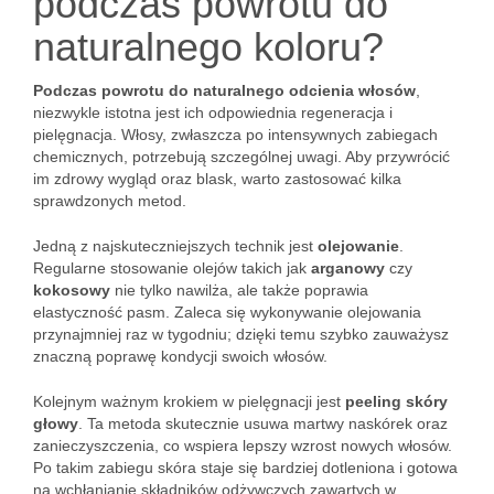
podczas powrotu do
naturalnego koloru?
Podczas powrotu do naturalnego odcienia włosów
,
niezwykle istotna jest ich odpowiednia regeneracja i
pielęgnacja. Włosy, zwłaszcza po intensywnych zabiegach
chemicznych, potrzebują szczególnej uwagi. Aby przywrócić
im zdrowy wygląd oraz blask, warto zastosować kilka
sprawdzonych metod.
Jedną z najskuteczniejszych technik jest
olejowanie
.
Regularne stosowanie olejów takich jak
arganowy
czy
kokosowy
nie tylko nawilża, ale także poprawia
elastyczność pasm. Zaleca się wykonywanie olejowania
przynajmniej raz w tygodniu; dzięki temu szybko zauważysz
znaczną poprawę kondycji swoich włosów.
Kolejnym ważnym krokiem w pielęgnacji jest
peeling skóry
głowy
. Ta metoda skutecznie usuwa martwy naskórek oraz
zanieczyszczenia, co wspiera lepszy wzrost nowych włosów.
Po takim zabiegu skóra staje się bardziej dotleniona i gotowa
na wchłanianie składników odżywczych zawartych w