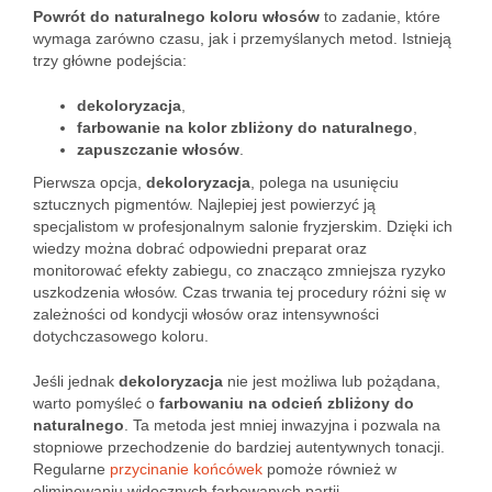
Powrót do naturalnego koloru włosów
to zadanie, które
wymaga zarówno czasu, jak i przemyślanych metod. Istnieją
trzy główne podejścia:
dekoloryzacja
,
farbowanie na kolor zbliżony do naturalnego
,
zapuszczanie włosów
.
Pierwsza opcja,
dekoloryzacja
, polega na usunięciu
sztucznych pigmentów. Najlepiej jest powierzyć ją
specjalistom w profesjonalnym salonie fryzjerskim. Dzięki ich
wiedzy można dobrać odpowiedni preparat oraz
monitorować efekty zabiegu, co znacząco zmniejsza ryzyko
uszkodzenia włosów. Czas trwania tej procedury różni się w
zależności od kondycji włosów oraz intensywności
dotychczasowego koloru.
Jeśli jednak
dekoloryzacja
nie jest możliwa lub pożądana,
warto pomyśleć o
farbowaniu na odcień zbliżony do
naturalnego
. Ta metoda jest mniej inwazyjna i pozwala na
stopniowe przechodzenie do bardziej autentywnych tonacji.
Regularne
przycinanie końcówek
pomoże również w
eliminowaniu widocznych farbowanych partii.