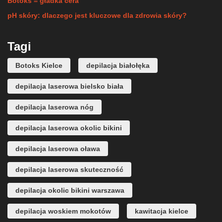
Botoks = gładka cera
pH skóry: dlaczego jest kluczowe dla zdrowia skóry?
Tagi
Botoks Kielce
depilacja białołęka
depilacja laserowa bielsko biała
depilacja laserowa nóg
depilacja laserowa okolic bikini
depilacja laserowa oława
depilacja laserowa skuteczność
depilacja okolic bikini warszawa
depilacja woskiem mokotów
kawitacja kielce