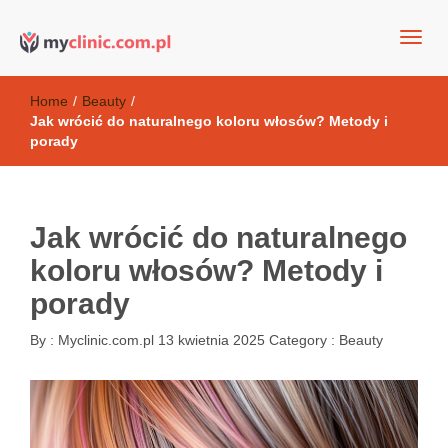
my clinic Kielce. naturalny krem do twarzy anti-age
Kosmetyki antyoksydacyjne
Home
/
Beauty
/
Jak wrócić do naturalnego koloru włosów? Metody i
porady
Jak wrócić do naturalnego
koloru włosów? Metody i
porady
By :
Myclinic.com.pl
13 kwietnia 2025
Category :
Beauty