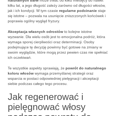
naturalnych barw
może trwać od kilku miesięcy do nawet
kilku lat, a jego długość zależy zarówno od długości włosów,
jak i ich kondycji. W tym czasie
regularne podcinanie
staje
się istotne – pozwala na usunięcie zniszczonych końcówek i
poprawia ogólny wygląd fryzury.
Akceptacja własnych odrostów
to kolejne istotne
wyzwanie. Dla wielu osób jest to emocjonalna podróż, która
wymaga sporej cierpliwości oraz determinacji. Osoby
podejmujące tę decyzję powinny być gotowe na zmiany w
swoim wyglądzie, które mogą przez pewien czas nie spełniać
ich oczekiwań.
Te wszystkie aspekty sprawiają, że
powrót do naturalnego
koloru włosów
wymaga przemyślanej strategii oraz
wsparcia w postaci odpowiedniej pielęgnacji i akceptacji
siebie podczas całego tego procesu.
Jak regenerować i
pielęgnować włosy