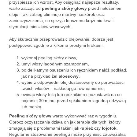
przyspiesza ich wzrost. Aby osiągnąć najlepsze rezultaty,
warto zacząć od
peelingu skóry głowy
przed nałożeniem
oleju. Taki zabieg eliminuje martwy naskórek oraz
zanieczyszczenia, co sprzyja lepszemu krążeniu krwi i
stymulacji mieszków włosowych.
Aby skutecznie przeprowadzić olejowanie, dobrze jest
postępować zgodnie z kilkoma prostymi krokami:
wykonaj peeling skóry głowy,
umyj włosy łagodnym szamponem,
po delikatnym osuszeniu ich ręcznikiem nałóż podkład,
jak na przykład
żel aloesowy
,
wybierz odpowiedni olej dostosowany do porowatości
twoich włosów – nakładaj go równomiernie,
owinąć włosy folią lub ręcznikiem i pozostawić na co
najmniej 30 minut przed spłukaniem łagodną odżywką
lub maską.
Peeling skóry głowy
warto wykonywać raz w tygodniu.
Oprócz oczyszczania działa on jak terapia dla tych, którzy
zmagają się z problemami takimi jak
łupież
czy
łojotok
.
Regularne stosowanie peelingu może przynieść zauważalną