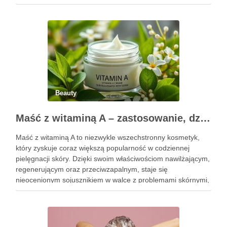
Pierwsze godziny i dni po zabiegu mają znaczenie dla
uzyskania oczekiwanego efektu oraz prawidłowego działania
…
Beauty
Maść z witaminą A – zastosowanie, działanie i bezpieczeństwo stosowania
Maść z witaminą A to niezwykle wszechstronny kosmetyk,
który zyskuje coraz większą popularność w codziennej
pielęgnacji skóry. Dzięki swoim właściwościom nawilżającym,
regenerującym oraz przeciwzapalnym, staje się
nieocenionym sojusznikiem w walce z problemami skórnymi,
takimi jak zmarszczki, trądzik czy podrażnienia. Jej działanie
na skórę twarzy nie tylko poprawia jej teksturę, ale …