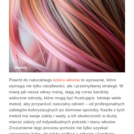
Beauty
Powrót do naturalnego
koloru włosów
to wyzwanie, które
wymaga nie tylko cierpliwości, ale i przemyślanej strategii. W
miarę jak nasze włosy rosną, stają się coraz bardziej
widoczne odrosty, które mogą być frustrujące. Istnieje wiele
metod, aby przywrócić naturalny odcień – od profesjonalnych
zabiegów koloryzacyjnych po domowe sposoby. Każda z tych
metod ma swoje zalety i wady, a ich skuteczność w dużej
mierze zależy od indywidualnych potrzeb i stanu włosów.
Zrozumienie tego procesu pomoże nie tylko uzyskać
upragniony kolor, ale także zadbać o zdrowie i kondycję