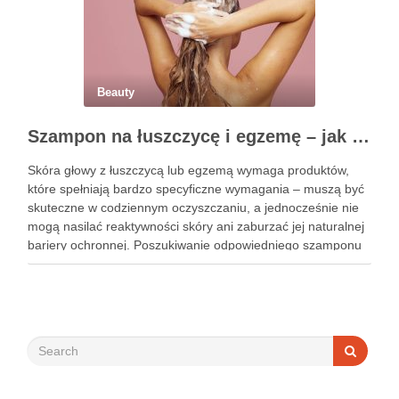
Beauty
Szampon na łuszczycę i egzemę – jak świadomie dobierać produkty przy wrażliwej skórze głowy?
Skóra głowy z łuszczycą lub egzemą wymaga produktów,
które spełniają bardzo specyficzne wymagania – muszą być
skuteczne w codziennym oczyszczaniu, a jednocześnie nie
mogą nasilać reaktywności skóry ani zaburzać jej naturalnej
bariery ochronnej. Poszukiwanie odpowiedniego szamponu
bywa dla wielu pacjentów procesem długim i frustrującym, bo
rynek jest pełen produktów deklarujących …