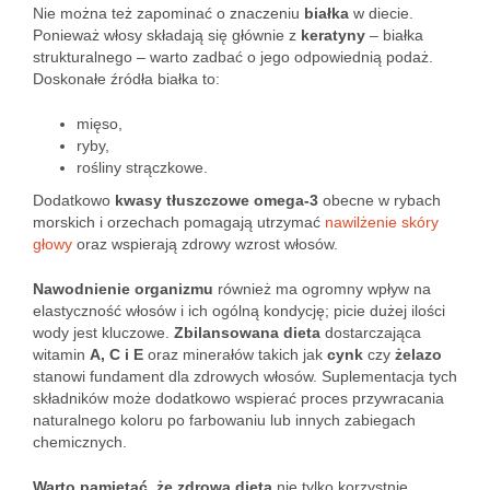
Nie można też zapominać o znaczeniu
białka
w diecie.
Ponieważ włosy składają się głównie z
keratyny
– białka
strukturalnego – warto zadbać o jego odpowiednią podaż.
Doskonałe źródła białka to:
mięso,
ryby,
rośliny strączkowe.
Dodatkowo
kwasy tłuszczowe omega-3
obecne w rybach
morskich i orzechach pomagają utrzymać
nawilżenie skóry
głowy
oraz wspierają zdrowy wzrost włosów.
Nawodnienie organizmu
również ma ogromny wpływ na
elastyczność włosów i ich ogólną kondycję; picie dużej ilości
wody jest kluczowe.
Zbilansowana dieta
dostarczająca
witamin
A, C i E
oraz minerałów takich jak
cynk
czy
żelazo
stanowi fundament dla zdrowych włosów. Suplementacja tych
składników może dodatkowo wspierać proces przywracania
naturalnego koloru po farbowaniu lub innych zabiegach
chemicznych.
Warto pamiętać, że zdrowa dieta
nie tylko korzystnie