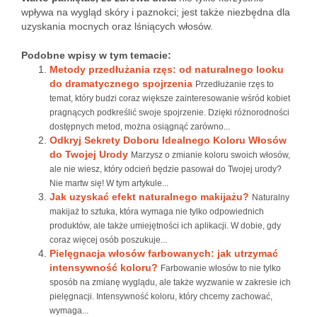
wpływa na wygląd skóry i paznokci; jest także niezbędna dla
uzyskania mocnych oraz lśniących włosów.
Podobne wpisy w tym temacie:
Metody przedłużania rzęs: od naturalnego looku
do dramatycznego spojrzenia
Przedłużanie rzęs to
temat, który budzi coraz większe zainteresowanie wśród kobiet
pragnących podkreślić swoje spojrzenie. Dzięki różnorodności
dostępnych metod, można osiągnąć zarówno...
Odkryj Sekrety Doboru Idealnego Koloru Włosów
do Twojej Urody
Marzysz o zmianie koloru swoich włosów,
ale nie wiesz, który odcień będzie pasował do Twojej urody?
Nie martw się! W tym artykule...
Jak uzyskać efekt naturalnego makijażu?
Naturalny
makijaż to sztuka, która wymaga nie tylko odpowiednich
produktów, ale także umiejętności ich aplikacji. W dobie, gdy
coraz więcej osób poszukuje...
Pielęgnacja włosów farbowanych: jak utrzymać
intensywność koloru?
Farbowanie włosów to nie tylko
sposób na zmianę wyglądu, ale także wyzwanie w zakresie ich
pielęgnacji. Intensywność koloru, który chcemy zachować,
wymaga...