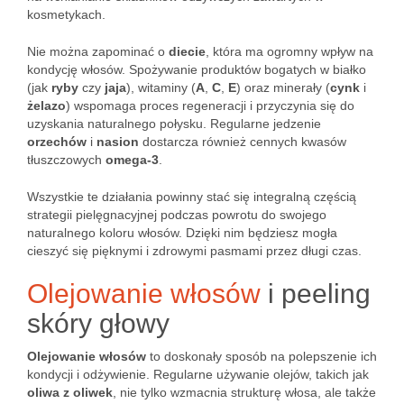
kosmetykach.
Nie można zapominać o
diecie
, która ma ogromny wpływ na
kondycję włosów. Spożywanie produktów bogatych w białko
(jak
ryby
czy
jaja
), witaminy (
A
,
C
,
E
) oraz minerały (
cynk
i
żelazo
) wspomaga proces regeneracji i przyczynia się do
uzyskania naturalnego połysku. Regularne jedzenie
orzechów
i
nasion
dostarcza również cennych kwasów
tłuszczowych
omega-3
.
Wszystkie te działania powinny stać się integralną częścią
strategii pielęgnacyjnej podczas powrotu do swojego
naturalnego koloru włosów. Dzięki nim będziesz mogła
cieszyć się pięknymi i zdrowymi pasmami przez długi czas.
Olejowanie włosów
i peeling
skóry głowy
Olejowanie włosów
to doskonały sposób na polepszenie ich
kondycji i odżywienie. Regularne używanie olejów, takich jak
oliwa z oliwek
, nie tylko wzmacnia strukturę włosa, ale także