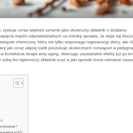
zyskuje coraz większe uznanie jako skuteczny składnik o działaniu
napięcia mięśni odpowiedzialnych za mimikę sprawia, że staje się klu
wiązek chemiczny, który nie tylko wspomaga regenerację skóry, ale r
iarę jak coraz więcej osób poszukuje skutecznych rozwiązań w pielęgna
w kontekście terapii anty-aging, obiecując zauważalne efekty już po kr
ze sobą ten tajemniczy składnik oraz w jaki sposób może odmienić nasz
y?
wie komórek?
kosmetykach?