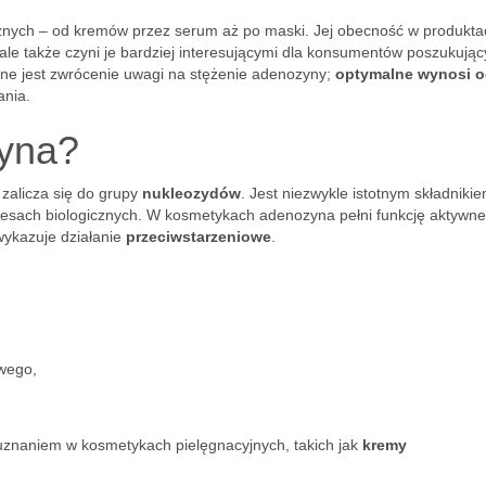
nych – od kremów przez serum aż po maski. Jej obecność w produkta
 ale także czyni je bardziej interesującymi dla konsumentów poszukują
ne jest zwrócenie uwagi na stężenie adenozyny;
optymalne wynosi 
ania.
zyna?
 zalicza się do grupy
nukleozydów
. Jest niezwykle istotnym składniki
cesach biologicznych. W kosmetykach adenozyna pełni funkcję aktywn
wykazuje działanie
przeciwstarzeniowe
.
owego,
uznaniem w kosmetykach pielęgnacyjnych, takich jak
kremy