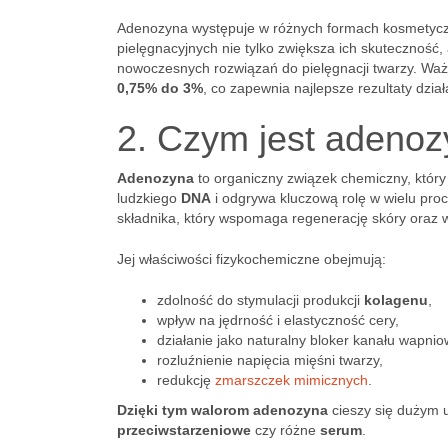
Adenozyna występuje w różnych formach kosmetycz
pielęgnacyjnych nie tylko zwiększa ich skuteczność,
nowoczesnych rozwiązań do pielęgnacji twarzy. Waż
0,75% do 3%
, co zapewnia najlepsze rezultaty dział
2. Czym jest adeno
Adenozyna
to organiczny związek chemiczny, który
ludzkiego
DNA
i odgrywa kluczową rolę w wielu pro
składnika, który wspomaga regenerację skóry oraz 
Jej właściwości fizykochemiczne obejmują:
zdolność do stymulacji produkcji
kolagenu
,
wpływ na jędrność i elastyczność cery,
działanie jako naturalny bloker kanału wapni
rozluźnienie napięcia mięśni twarzy,
redukcję
zmarszczek mimicznych
.
Dzięki tym walorom adenozyna
cieszy się dużym 
przeciwstarzeniowe
czy różne
serum
.