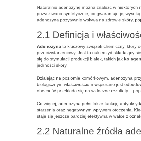
Naturalnie adenozynę można znaleźć w niektórych
pozyskiwana syntetycznie, co gwarantuje jej wysoką
adenozyna pozytywnie wpływa na zdrowie skóry, popr
2.1 Definicja i właściwo
Adenozyna
to kluczowy związek chemiczny, który o
przeciwstarzeniowy. Jest to nukleozyd składający się
się do stymulacji produkcji białek, takich jak
kolage
jędrności skóry.
Działając na poziomie komórkowym, adenozyna przys
biologicznym właściwościom wspierane jest odbudow
obecność przekłada się na widoczne rezultaty – pop
Co więcej, adenozyna pełni także funkcję antyoksyda
starzenia oraz negatywnym wpływem otoczenia. Kied
staje się jeszcze bardziej efektywna w walce z ozn
2.2 Naturalne źródła ad