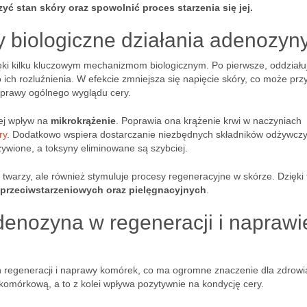
ć stan skóry oraz spowolnić proces starzenia się jej.
 biologiczne działania adenozyn
ęki kilku kluczowym mechanizmom biologicznym. Po pierwsze, oddziału
ich rozluźnienia. W efekcie zmniejsza się napięcie skóry, co może prz
prawy ogólnego wyglądu cery.
jej wpływ na
mikrokrążenie
. Poprawia ona krążenie krwi w naczyniach
ry
. Dodatkowo wspiera dostarczanie niezbędnych składników odżywczy
dżywione, a toksyny eliminowane są szybciej.
 twarzy, ale również stymuluje procesy regeneracyjne w skórze. Dzięki
przeciwstarzeniowych oraz pielęgnacyjnych
.
denozyna w regeneracji i naprawi
h regeneracji i naprawy komórek, co ma ogromne znaczenie dla zdrowi
 komórkową, a to z kolei wpływa pozytywnie na kondycję cery.