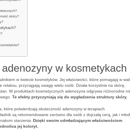
 mimicznych?
drność skóry?
ry?
metykach?
ę?
h kosmetyków?
 adenozyny w kosmetykach
ładnikiem w świecie kosmetyków. Jej właściwości, które pomagają w wal
 relaksu, przyciągają uwagę wielu osób. Działa korzystnie na skórę,
y stan. W produktach kosmetycznych adenozyna odgrywa różnorodne ro
iowego.
Te efekty przyczyniają się do wygładzenia struktury skóry.
a, które potwierdzają skuteczność adenozyny w terapiach
kładnik są rekomendowane zarówno dla osób z dojrzałą cerą, jak i mło
znakom starzenia.
Dzięki swoim odmładzającym właściwościom
nolica jej koloryt.