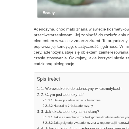
Beauty
Adenozyna, choć mało znana w świecie kosmetyków, 
przeciwstarzeniowym. Jej zdolność do rozluźniania 
elementem w walce z zmarszczkami. To organiczny z
poprawia jej kondycję, elastyczność i jędrność. W m
cery, adenozyna staje się obiektem zainteresowania 
czasie stosowania. Odkryjmy, jakie korzyści niesie 
codzienną pielęgnację.
Spis treści
1. Wprowadzenie do adenozyny w kosmetykach
2. Czym jest adenozyna?
2.1 Definicja i właściwości chemiczne
2.2 Naturalne źródła adenozyny
3. Jak działa adenozyna na skórę?
3.1 Jakie są mechanizmy biologiczne działania adenozyn
3.2 Jaką rolę odgrywa adenozyna w regeneracji i napra
4. Jakie są korzyści z zastosowania adenozyny w 