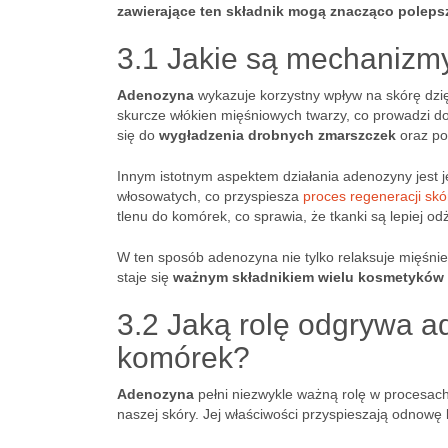
zawierające ten składnik mogą znacząco polepszy
3.1 Jakie są mechanizmy
Adenozyna
wykazuje korzystny wpływ na skórę dzi
skurcze włókien mięśniowych twarzy, co prowadzi do 
się do
wygładzenia drobnych zmarszczek
oraz po
Innym istotnym aspektem działania adenozyny jest 
włosowatych, co przyspiesza
proces regeneracji skó
tlenu do komórek, co sprawia, że tkanki są lepiej o
W ten sposób adenozyna nie tylko relaksuje mięśnie
staje się
ważnym składnikiem wielu kosmetyków 
3.2 Jaką rolę odgrywa a
komórek?
Adenozyna
pełni niezwykle ważną rolę w procesac
naszej skóry. Jej właściwości przyspieszają odnowę