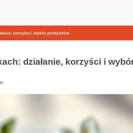
yoksydacyjne
anie, korzyści i wybór produktów
ch: działanie, korzyści i wybó
ty