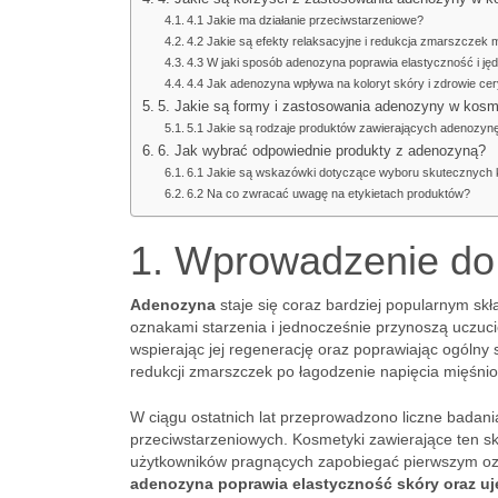
4.1 Jakie ma działanie przeciwstarzeniowe?
4.2 Jakie są efekty relaksacyjne i redukcja zmarszczek
4.3 W jaki sposób adenozyna poprawia elastyczność i ję
4.4 Jak adenozyna wpływa na koloryt skóry i zdrowie ce
5. Jakie są formy i zastosowania adenozyny w kos
5.1 Jakie są rodzaje produktów zawierających adenozyn
6. Jak wybrać odpowiednie produkty z adenozyną?
6.1 Jakie są wskazówki dotyczące wyboru skutecznyc
6.2 Na co zwracać uwagę na etykietach produktów?
1. Wprowadzenie do
Adenozyna
staje się coraz bardziej popularnym sk
oznakami starzenia i jednocześnie przynoszą uczucie
wspierając jej regenerację oraz poprawiając ogóln
redukcji zmarszczek po łagodzenie napięcia mięśn
W ciągu ostatnich lat przeprowadzono liczne badani
przeciwstarzeniowych. Kosmetyki zawierające ten s
użytkowników pragnących zapobiegać pierwszym o
adenozyna poprawia elastyczność skóry oraz ujed