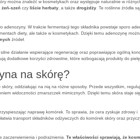
 który można znaleźć w kosmetykach oraz występuje naturalnie w różnyc
k
żeń-szeń
czy
liście herbaty
, a także
drogżdży
. Te roślinne źródła są
ło adenozyny. W trakcie fermentacji tego składnika powstaje sporo ade
ementach diety, ale także w kosmetykach. Dzięki temu adenozynę możn
znych
źródeł.
silne działanie wspierające regenerację oraz poprawiające ogólną kon
erują dodatkowe korzyści zdrowotne, które wzbogacają produkty do pielę
zyna na skórę?
 skóry, oddziałując na nią na różne sposoby. Przede wszystkim, regulu
eniem widoczności zmarszczek mimicznych. Dzięki temu skóra staje si
rzyspieszając naprawę komórek. To sprawia, że cera zyskuje zdrowy i
łatwia transport składników odżywczych do komórek skóry oraz przyczy
 zaczerwienienia i podrażnienia.
Te właściwości sprawiają, że kosm