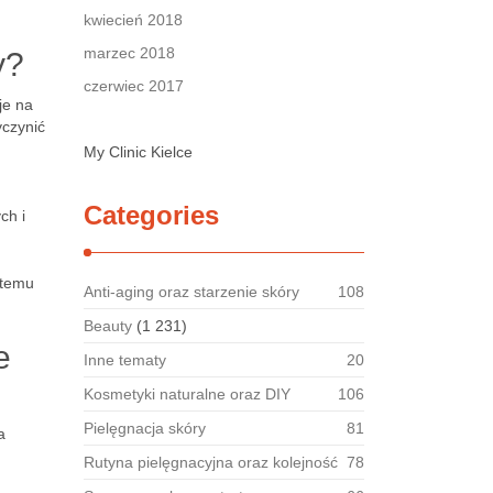
kwiecień 2018
marzec 2018
y?
czerwiec 2017
je na
yczynić
My Clinic Kielce
Categories
ch i
 temu
Anti-aging oraz starzenie skóry
108
Beauty
(1 231)
e
Inne tematy
20
Kosmetyki naturalne oraz DIY
106
Pielęgnacja skóry
81
a
Rutyna pielęgnacyjna oraz kolejność
78