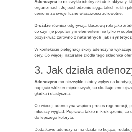
Adenozyna
to niezwykle istotny składnik aktywny,
organizmach. Jej pochodzenie sięga takich roślin ja
cenione za swoje liczne właściwości zdrowotne.
Drożdże
również odgrywają kluczową rolę jako źród
co czyni je popularnym elementem nie tylko w supl
pozyskiwać zarówno z
naturalnych
, jak i
syntetyc
W kontekście pielęgnacji skóry adenozyna wykazuje 
cery. Co więcej, naturalne źródła tego składnika of
3. Jak działa adeno
Adenozyna
ma niezwykle istotny wpływ na kondycję
napięcie włókien mięśniowych, co skutkuje zmniejsz
gładka i elastyczna.
Co więcej, adenozyna wspiera proces regeneracji, p
młodszy wygląd. Poprawia także mikrokrążenie, co u
do lepszego kolorytu.
Dodatkowo adenozyna ma działanie kojące; redukuje