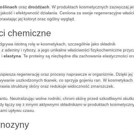
roślinach
oraz
drożdżach
. W produktach kosmetycznych zazwyczaj je
 jakość i efektywność działania. Ceniona za swoje regeneracyjne właśc
awiając jej koloryt oraz ogólny wygląd.
ści chemiczne
dgrywa istotną rolę w kosmetykach, szczególnie jako składnik
 z adeniny i rybozy, a jego unikalne właściwości fizykochemiczne przyc
n
i
elastyna
. Te proteiny są niezbędne dla zachowania elastyczności or
piesza regenerację oraz procesy naprawcze w organizmie. Dzięki jej
ywanie uszkodzonych tkanek, co sprzyja gojeniu ran. W kosmetykach 
rawia strukturę skóry oraz redukuje widoczność zmarszczek.
ntu. Neutralizując wolne rodniki, chroni skórę przed szkodliwymi skutk
y łączy się z innymi aktywnymi składnikami w produktach kosmetyczn
akami upływu czasu.
enozyny