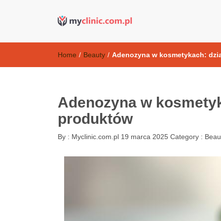
Kosmetyki ant
my clinic Kielce. naturalny krem do twarzy anti-age
Home
/
Beauty
/
Adenozyna w kosmetykach: dział
Adenozyna w kosmetyka
produktów
By :
Myclinic.com.pl
19 marca 2025
Category :
Beau