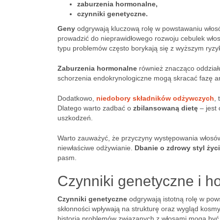
zaburzenia hormonalne,
czynniki genetyczne.
Geny
odgrywają kluczową rolę w powstawaniu włosó
prowadzić do nieprawidłowego rozwoju cebulek włoso
typu problemów często borykają się z wyższym ryzyk
Zaburzenia hormonalne
również znacząco oddział
schorzenia endokrynologiczne mogą skracać fazę an
Dodatkowo,
niedobory składników odżywczych
,
Dlatego warto zadbać o
zbilansowaną dietę
– jest
uszkodzeń.
Warto zauważyć, że przyczyny występowania włosów 
niewłaściwe odżywianie.
Dbanie o zdrowy styl życ
pasm.
Czynniki genetyczne i 
Czynniki genetyczne
odgrywają istotną rolę w pow
skłonności wpływają na strukturę oraz wygląd kosmy
historią problemów związanych z włosami mogą być 