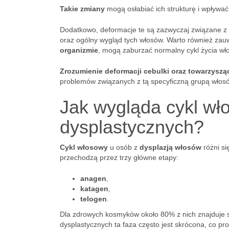
Takie zmiany
mogą osłabiać ich strukturę i wpływać
Dodatkowo, deformacje te są zazwyczaj związane z
oraz ogólny wygląd tych włosów. Warto również zauw
organizmie
, mogą zaburzać normalny cykl życia wł
Zrozumienie deformacji cebulki oraz towarzyszą
problemów związanych z tą specyficzną grupą włos
Jak wygląda cykl wł
dysplastycznych?
Cykl włosowy
u osób z
dysplazją włosów
różni si
przechodzą przez trzy główne etapy:
anagen
,
katagen
,
telogen
.
Dla zdrowych kosmyków około 80% z nich znajduje si
dysplastycznych ta faza często jest skrócona, co pr