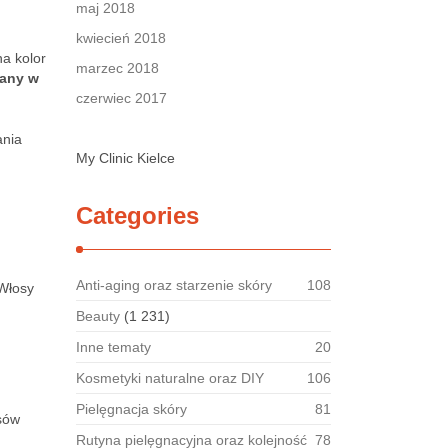
maj 2018
kwiecień 2018
a kolor
marzec 2018
any w
czerwiec 2017
ania
My Clinic Kielce
Categories
Anti-aging oraz starzenie skóry
108
 Włosy
Beauty
(1 231)
Inne tematy
20
Kosmetyki naturalne oraz DIY
106
Pielęgnacja skóry
81
osów
Rutyna pielęgnacyjna oraz kolejność
78