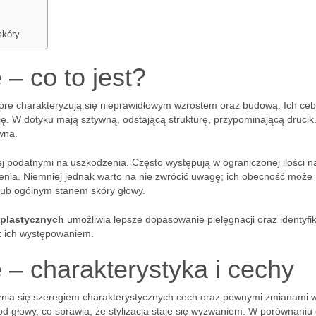
skóry
– co to jest?
tóre charakteryzują się nieprawidłowym wzrostem oraz budową. Ich ceb
ację. W dotyku mają sztywną, odstającą strukturę, przypominającą drucik
wna.
ej podatnymi na uszkodzenia. Często występują w ograniczonej ilości n
nia. Niemniej jednak warto na nie zwrócić uwagę; ich obecność może
ub ogólnym stanem skóry głowy.
splastycznych
umożliwia lepsze dopasowanie pielęgnacji oraz identyfi
z ich występowaniem.
 – charakterystyka i cechy
óżnia się szeregiem charakterystycznych cech oraz pewnymi zmianami 
 od głowy, co sprawia, że stylizacja staje się wyzwaniem. W porównaniu