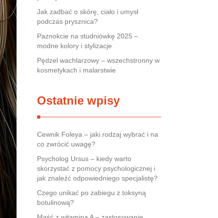
Jak zadbać o skórę, ciało i umysł
podczas prysznica?
Paznokcie na studniówkę 2025 –
modne kolory i stylizacje
Pędzel wachlarzowy – wszechstronny w
kosmetykach i malarstwie
Ostatnie wpisy
Cewnik Foleya – jaki rodzaj wybrać i na
co zwrócić uwagę?
Psycholog Ursus – kiedy warto
skorzystać z pomocy psychologicznej i
jak znaleźć odpowiedniego specjalistę?
Czego unikać po zabiegu z toksyną
botulinową?
Maść z witaminą A – zastosowanie,