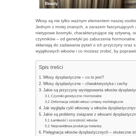
Beauty
Włosy są nie tylko ważnym elementem naszej osobist
Jednym z mniej znanych, a zarazem fascynujących zja
nietypowe kosmyki, charakteryzujące się sztywną, o
czynników – od genetyki po zaburzenia hormonalne. I
skłaniają do zadawania pytań o ich przyczyny oraz s
wyjątkowych włosów i co możesz zrobić, by poprawi
Spis treści
Włosy dysplastyczne – co to jest?
Włosy dysplastyczne – charakterystyka i cechy
Jakie są przyczyny występowania włosów dysplast
Czynniki genetyczne i hormonalne
Deformacja cebulki włosa i zmiany morfologiczne
Jak wygląda cykl włosowy u włosów dysplastycznyc
Jakie są problemy związane z włosami dysplastycz
Łamliwość i szorstkość włosów
Nieprawidłowa produkcja melaniny
Pielęgnacja włosów dysplastycznych – skuteczne st