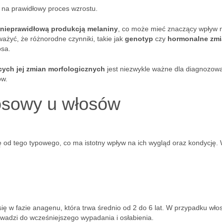
 na prawidłowy proces wzrostu.
nieprawidłową produkcją melaniny
, co może mieć znaczący wpływ n
ażyć, że różnorodne czynniki, takie jak
genotyp
czy
hormonalne zmi
osa.
cych jej zmian morfologicznych
jest niezwykle ważne dla diagnozow
ów.
osowy u włosów
ę od tego typowego, co ma istotny wpływ na ich wygląd oraz kondycję.
ę w fazie anagenu, która trwa średnio od 2 do 6 lat. W przypadku wł
owadzi do wcześniejszego wypadania i osłabienia.