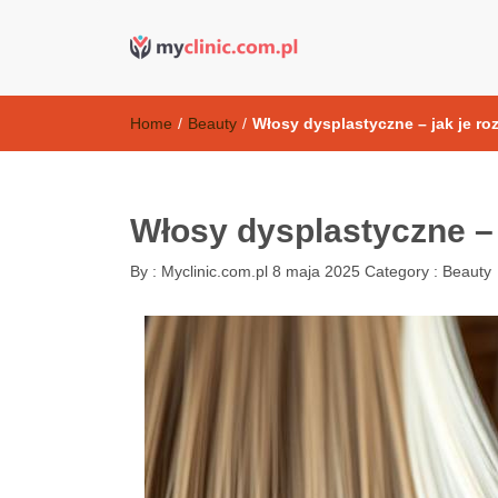
Kosmetyki ant
my clinic Kielce. naturalny krem do twarzy anti-age
Home
/
Beauty
/
Włosy dysplastyczne – jak je r
Włosy dysplastyczne – 
By :
Myclinic.com.pl
8 maja 2025
Category :
Beauty