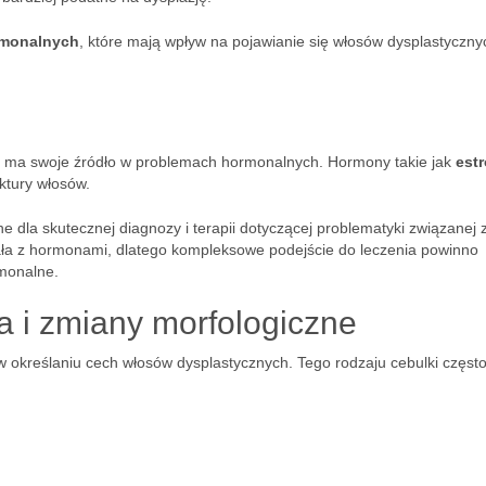
rmonalnych
, które mają wpływ na pojawianie się włosów dysplastyczny
 ma swoje źródło w problemach hormonalnych. Hormony takie jak
est
uktury włosów.
e dla skutecznej diagnozy i terapii dotyczącej problematyki związanej 
ała z hormonami, dlatego kompleksowe podejście do leczenia powinno
rmonalne.
a i zmiany morfologiczne
 określaniu cech włosów dysplastycznych. Tego rodzaju cebulki częst