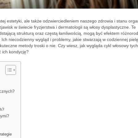
ej estetyki, ale także odzwierciedleniem naszego zdrowia i stanu org
wisk w świecie fryzjerstwa i dermatologii są włosy dysplastyczne. Te
dstającą strukturą oraz częstą łamliwością, mogą być efektem różnoro
ch niecodzienny wygląd i problemy, jakie stwarzają w codziennej pielę
kuteczne metody troski o nie. Czy wiesz, jak wygląda cykl włosowy tych
ć ich kondycję?
ycznych?
h?
nymi?
rategie