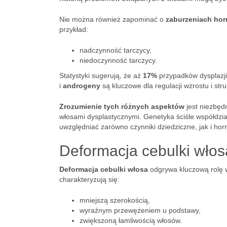
Nie można również zapominać o
zaburzeniach ho
przykład:
nadczynność tarczycy,
niedoczynność tarczycy.
Statystyki sugerują, że aż
17%
przypadków dysplazji
i
androgeny
są kluczowe dla regulacji wzrostu i str
Zrozumienie tych różnych aspektów
jest niezbędn
włosami dysplastycznymi. Genetyka ściśle współdzi
uwzględniać zarówno czynniki dziedziczne, jak i ho
Deformacja cebulki włos
Deformacja cebulki włosa
odgrywa kluczową rolę w
charakteryzują się:
mniejszą szerokością,
wyraźnym przewężeniem u podstawy,
zwiększoną łamliwością włosów.