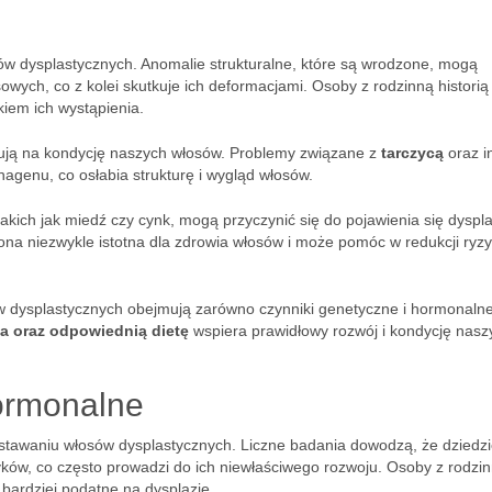
w dysplastycznych. Anomalie strukturalne, które są wrodzone, mogą
wych, co z kolei skutkuje ich deformacjami. Osoby z rodzinną historią
iem ich wystąpienia.
ują na kondycję naszych włosów. Problemy związane z
tarczycą
oraz i
agenu, co osłabia strukturę i wygląd włosów.
 takich jak miedź czy cynk, mogą przyczynić się do pojawienia się dysplaz
 ona niezwykle istotna dla zdrowia włosów i może pomóc w redukcji ryzy
dysplastycznych obejmują zarówno czynniki genetyczne i hormonalne,
ia oraz odpowiednią dietę
wspiera prawidłowy rozwój i kondycję nasz
hormonalne
stawaniu włosów dysplastycznych. Liczne badania dowodzą, że dziedz
ków, co często prowadzi do ich niewłaściwego rozwoju. Osoby z rodzi
bardziej podatne na dysplazję.