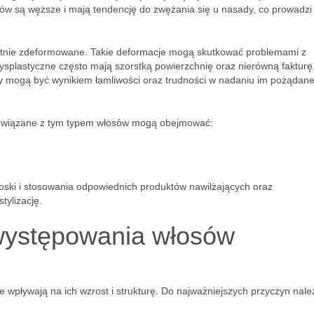
w są węższe i mają tendencję do zwężania się u nasady, co prowadzi 
rotnie zdeformowane. Takie deformacje mogą skutkować problemami z
plastyczne często mają szorstką powierzchnię oraz nierówną fakturę
ury mogą być wynikiem łamliwości oraz trudności w nadaniu im pożądan
 związane z tym typem włosów mogą obejmować:
ski i stosowania odpowiednich produktów nawilżających oraz
tylizację.
 występowania włosów
e wpływają na ich wzrost i strukturę. Do najważniejszych przyczyn nale