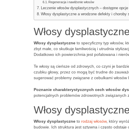
Regeneracja i nawilżenie włosów
Leczenie włosów dysplastycznych – dostępne opcje
Włosy dysplastyczne a wrodzone defekty i choroby 
Włosy dysplastyczne 
Włosy dysplastyczne
to specyficzny typ włosów, k
zbyt małe, co skutkuje łamliwością i utrudnia styliz
Dodatkowo ich powierzchnia jest pofalowana i nieró
Te włosy są cieńsze od zdrowych, co czyni je bardzi
czubku głowy, przez co mogą być trudne do zauważe
sugerować problemy związane z cebulkami włosów l
Poznanie charakterystycznych cech włosów dy
potencjalnych problemów zdrowotnych związanych 
Włosy dysplastyczne
Włosy dysplastyczne
to
rodzaj włosów
, który wyr
budowie. Ich struktura jest sztywna i często odstaje