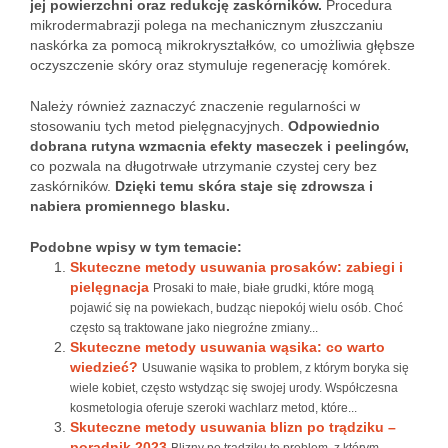
jej powierzchni oraz redukcję zaskórników.
Procedura
mikrodermabrazji polega na mechanicznym złuszczaniu
naskórka za pomocą mikrokryształków, co umożliwia głębsze
oczyszczenie skóry oraz stymuluje regenerację komórek.
Należy również zaznaczyć znaczenie regularności w
stosowaniu tych metod pielęgnacyjnych.
Odpowiednio
dobrana rutyna wzmacnia efekty maseczek i peelingów,
co pozwala na długotrwałe utrzymanie czystej cery bez
zaskórników.
Dzięki temu skóra staje się zdrowsza i
nabiera promiennego blasku.
Podobne wpisy w tym temacie:
Skuteczne metody usuwania prosaków: zabiegi i
pielęgnacja
Prosaki to małe, białe grudki, które mogą
pojawić się na powiekach, budząc niepokój wielu osób. Choć
często są traktowane jako niegroźne zmiany...
Skuteczne metody usuwania wąsika: co warto
wiedzieć?
Usuwanie wąsika to problem, z którym boryka się
wiele kobiet, często wstydząc się swojej urody. Współczesna
kosmetologia oferuje szeroki wachlarz metod, które...
Skuteczne metody usuwania blizn po trądziku –
poradnik 2023