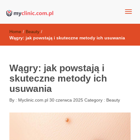
my clinic Kielce. naturalny krem do twarzy anti-age
Kosmetyki antyoksydacyjne
Home
/
Beauty
/
Wągry: jak powstają i skuteczne metody ich usuwania
Wągry: jak powstają i
skuteczne metody ich
usuwania
By :
Myclinic.com.pl
30 czerwca 2025
Category :
Beauty