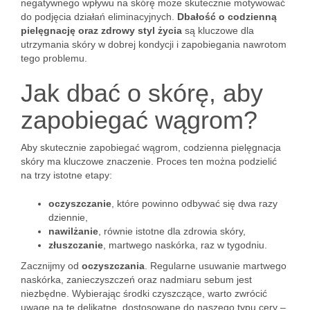
negatywnego wpływu na skórę może skutecznie motywować
do podjęcia działań eliminacyjnych.
Dbałość o codzienną
pielęgnację oraz zdrowy styl życia
są kluczowe dla
utrzymania skóry w dobrej kondycji i zapobiegania nawrotom
tego problemu.
Jak dbać o skórę, aby
zapobiegać wągrom?
Aby skutecznie zapobiegać wągrom, codzienna pielęgnacja
skóry ma kluczowe znaczenie. Proces ten można podzielić
na trzy istotne etapy:
oczyszczanie
, które powinno odbywać się dwa razy
dziennie,
nawilżanie
, równie istotne dla zdrowia skóry,
złuszczanie
, martwego naskórka, raz w tygodniu.
Zacznijmy od
oczyszczania
. Regularne usuwanie martwego
naskórka, zanieczyszczeń oraz nadmiaru sebum jest
niezbędne. Wybierając środki czyszczące, warto zwrócić
uwagę na te delikatne, dostosowane do naszego typu cery –