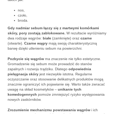
nos,
czoło,
broda.
Gdy nadmiar sebum łączy się z martwymi komórkami
skóry, pory zostają zablokowane.
W rezultacie wyróżniamy
dwa rodzaje wągrów:
białe
(zamknięte) oraz
czarne
(otwarte).
Czarne wągry
mają swoją charakterystyczną
barwę dzięki utlenieniu sebum na powierzchni.
Pozbycie się wągrów
ma znaczenie nie tylko estetyczne.
Gromadzenie się sebum może prowadzić do stanów
zapalnych i rozwoju trądziku. Dlatego
odpowiednia
pielęgnacja skóry
jest niezwykle istotna. Regularne
oczyszczanie oraz stosowanie delikatnych produktów mogą
znacznie ograniczyć ich pojawianie się. Warto także zwracać
uwagę na skład kosmetyków –
unikanie tych
komedogennych
pomoże zmniejszyć ryzyko występowania
nowych zaskórników.
Zrozumienie mechanizmu powstawania wągrów
i ich