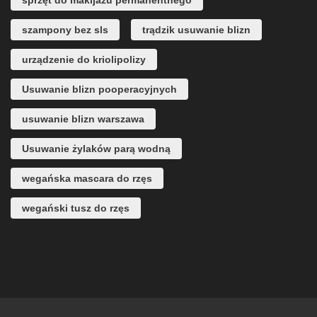
sprzęt do makijażu permanentnego
szampony bez sls
trądzik usuwanie blizn
urządzenie do kriolipolizy
Usuwanie blizn pooperacyjnych
usuwanie blizn warszawa
Usuwanie żylaków parą wodną
wegańska mascara do rzęs
wegański tusz do rzęs