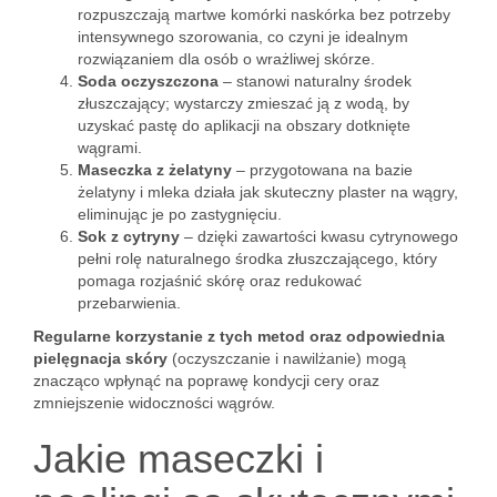
rozpuszczają martwe komórki naskórka bez potrzeby
intensywnego szorowania, co czyni je idealnym
rozwiązaniem dla osób o wrażliwej skórze.
Soda oczyszczona
– stanowi naturalny środek
złuszczający; wystarczy zmieszać ją z wodą, by
uzyskać pastę do aplikacji na obszary dotknięte
wągrami.
Maseczka z żelatyny
– przygotowana na bazie
żelatyny i mleka działa jak skuteczny plaster na wągry,
eliminując je po zastygnięciu.
Sok z cytryny
– dzięki zawartości kwasu cytrynowego
pełni rolę naturalnego środka złuszczającego, który
pomaga rozjaśnić skórę oraz redukować
przebarwienia.
Regularne korzystanie z tych metod oraz odpowiednia
pielęgnacja skóry
(oczyszczanie i nawilżanie) mogą
znacząco wpłynąć na poprawę kondycji cery oraz
zmniejszenie widoczności wągrów.
Jakie maseczki i