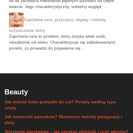
od lat zachwyca miłośników pięknych paznokci na całym
świecie. Jego charakterystyczny, subtelny wygląd, …
Zapchana cera: przyczyny, objawy i metody
oczyszczania skóry
Zapchana cera to problem, który dotyka wiele osób,
niezależnie od wieku. Charakteryzuje się zablokowanymi
porami, co prowadzi do pojawienia się …
Beauty
Jak dobrać kolor pomadki do ust? Porady według typu
urody
Jak wzmocnić paznokcie? Skuteczne metody pielęgnacji i
diety
Strzyżenie warstwowe – jak uzyskać objętość i ruch włosów?