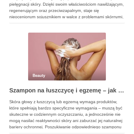
pielęgnacji skóry. Dzięki swoim właściwościom nawilżającym,
regenerującym oraz przeciwzapalnym, staje się
nieocenionym sojusznikiem w walce z problemami skórnymi,
takimi jak zmarszczki, trądzik czy podrażnienia. Jej działanie
na skórę twarzy nie tylko poprawia jej teksturę, ale …
Beauty
Szampon na łuszczycę i egzemę – jak świadomie dobierać produkty przy wrażliwej skórze głowy?
Skóra głowy z łuszczycą lub egzemą wymaga produktów,
które spełniają bardzo specyficzne wymagania – muszą być
skuteczne w codziennym oczyszczaniu, a jednocześnie nie
mogą nasilać reaktywności skóry ani zaburzać jej naturalnej
bariery ochronnej. Poszukiwanie odpowiedniego szamponu
bywa dla wielu pacjentów procesem długim i frustrującym, bo