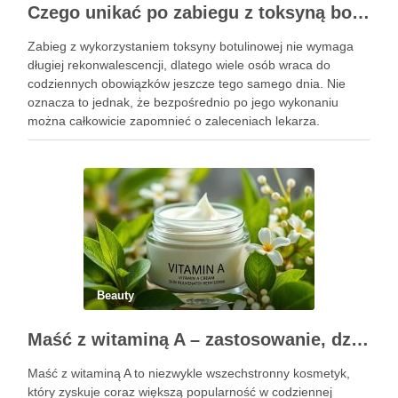
Czego unikać po zabiegu z toksyną botulinową?
Zabieg z wykorzystaniem toksyny botulinowej nie wymaga
długiej rekonwalescencji, dlatego wiele osób wraca do
codziennych obowiązków jeszcze tego samego dnia. Nie
oznacza to jednak, że bezpośrednio po jego wykonaniu
można całkowicie zapomnieć o zaleceniach lekarza.
Pierwsze godziny i dni po zabiegu mają znaczenie dla
uzyskania oczekiwanego efektu oraz prawidłowego działania
…
Beauty
Maść z witaminą A – zastosowanie, działanie i bezpieczeństwo stosowania
Maść z witaminą A to niezwykle wszechstronny kosmetyk,
który zyskuje coraz większą popularność w codziennej