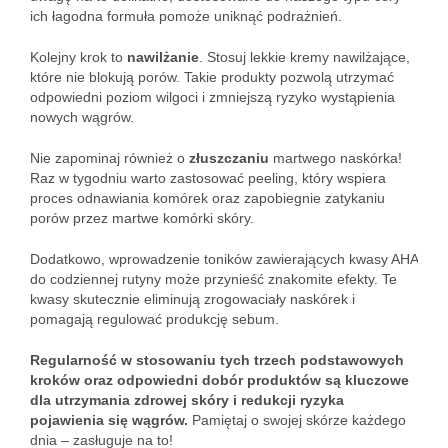
ich łagodna formuła pomoże uniknąć podrażnień.
Kolejny krok to
nawilżanie
. Stosuj lekkie kremy nawilżające,
które nie blokują porów. Takie produkty pozwolą utrzymać
odpowiedni poziom wilgoci i zmniejszą ryzyko wystąpienia
nowych wągrów.
Nie zapominaj również o
złuszczaniu
martwego naskórka!
Raz w tygodniu warto zastosować peeling, który wspiera
proces odnawiania komórek oraz zapobiegnie zatykaniu
porów przez martwe komórki skóry.
Dodatkowo, wprowadzenie toników zawierających kwasy AHA
do codziennej rutyny może przynieść znakomite efekty. Te
kwasy skutecznie eliminują zrogowaciały naskórek i
pomagają regulować produkcję sebum.
Regularność w stosowaniu tych trzech podstawowych
kroków oraz odpowiedni dobór produktów są kluczowe
dla utrzymania zdrowej skóry i redukcji ryzyka
pojawienia się wągrów.
Pamiętaj o swojej skórze każdego
dnia – zasługuje na to!