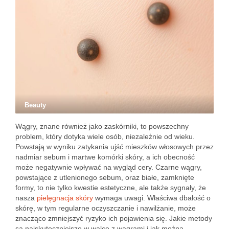
Beauty
Wągry, znane również jako zaskórniki, to powszechny
problem, który dotyka wiele osób, niezależnie od wieku.
Powstają w wyniku zatykania ujść mieszków włosowych przez
nadmiar sebum i martwe komórki skóry, a ich obecność
może negatywnie wpływać na wygląd cery. Czarne wągry,
powstające z utlenionego sebum, oraz białe, zamknięte
formy, to nie tylko kwestie estetyczne, ale także sygnały, że
nasza
pielęgnacja skóry
wymaga uwagi. Właściwa dbałość o
skórę, w tym regularne oczyszczanie i nawilżanie, może
znacząco zmniejszyć ryzyko ich pojawienia się. Jakie metody
są najskuteczniejsze w walce z wągrami i jak można