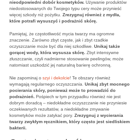
nieodpowiedni dobór kosmetyków.
Używanie produktów
niedostosowanych do Twojego typu cery może przynieść
więcej szkody niż pożytku.
Zrezygnuj również z mydła,
które potrafi wysuszyć i podrażnić skórę.
Pamiętaj, że częstotliwość mycia twarzy ma ogromne
znaczenie. Zarówno zbyt częste, jak i zbyt rzadkie
oczyszczanie może być dla niej szkodliwe.
Unikaj także
gorącej wody, która wysusza skórę.
Zbyt intensywne
złuszczanie, czyli nadmierne stosowanie peelingów, może
natomiast uszkodzić jej naturalną barierę ochronną.
Nie zapominaj o
szyi i dekolcie
! Te obszary również
wymagają regularnego oczyszczania.
Unikaj zbyt mocnego
pocierania skóry, ponieważ może to prowadzić do
podrażnień.
Pośpiech w tym przypadku również nie jest
dobrym doradcą – niedokładne oczyszczanie nie przyniesie
oczekiwanych rezultatów, a niedokładne zmywanie
kosmetyków może zatykać pory.
Zrezygnuj z wycierania
twarzy zwykłym ręcznikiem, który często jest siedliskiem
bakterii.