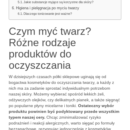
Jakie substancje myjące są korzystne dla skóry?
Higiena i pielęgnacja po myciu twarzy
Dlaczego tonizowanie jest ważne?
Czym myć twarz?
Różne rodzaje
produktów do
oczyszczania
W dzisiejszych czasach półki sklepowe uginają się od
bogactwa kosmetyków do oczyszczania twarzy, a każdy z
nich ma za zadanie sprostać indywidualnym potrzebom
naszej skóry. Możemy wybierać spośród lekkich żeli,
odżywczych olejków, czy delikatnych pianek, a także sięgnąć
po popularne płyny micelarne i toniki.
Ostateczny wybór
produktu powinien być podyktowany przede wszystkim
typem naszej cery.
Chcąc zminimalizować ryzyko
podrażnień i reakcji alergicznych, warto sięgać po formuły
bezzapachowe, rezygnując jednocześnie z kosmetyków