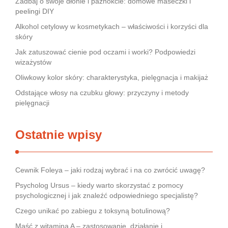
Zadbaj o swoje dłonie i paznokcie: domowe maseczki i
peelingi DIY
Alkohol cetylowy w kosmetykach – właściwości i korzyści dla
skóry
Jak zatuszować cienie pod oczami i worki? Podpowiedzi
wizażystów
Oliwkowy kolor skóry: charakterystyka, pielęgnacja i makijaż
Odstające włosy na czubku głowy: przyczyny i metody
pielęgnacji
Ostatnie wpisy
Cewnik Foleya – jaki rodzaj wybrać i na co zwrócić uwagę?
Psycholog Ursus – kiedy warto skorzystać z pomocy
psychologicznej i jak znaleźć odpowiedniego specjalistę?
Czego unikać po zabiegu z toksyną botulinową?
Maść z witaminą A – zastosowanie, działanie i