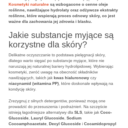
Kosmetyki naturalne
są wzbogacone o cenne oleje
roślinne, nawilżające hydrolaty oraz odżywcze ekstrakty
roślinne, które wspierają proces odnowy skóry, co jest
ważne dla zachowania jej zdrowia i blasku.
Jakie substancje myjące są
korzystne dla skóry?
Delikatne oczyszczanie to podstawa pielęgnacji skóry,
dlatego warto sięgać po substancje myjące, które nie
naruszają jej naturalnej bariery hydrolipidowej. Wybierając
kosmetyki, zwróć uwagę na obecność składników
nawilżających, takich jak
kwas hialuronowy
czy
niacynamid (witamina PP)
, które doskonale wpływają na
kondycję skóry.
Zrezygnuj z silnych detergentów, ponieważ mogą one
prowadzić do przesuszenia i podrażnień. Na szczęście
istnieją łagodniejsze alternatywy dla
SLS
, takie jak
Coco-
Glucoside
,
Lauryl Glucoside
,
Sodium
Cocoamphoacetate
,
Decyl Glucoside
i
Cocamidopropyl