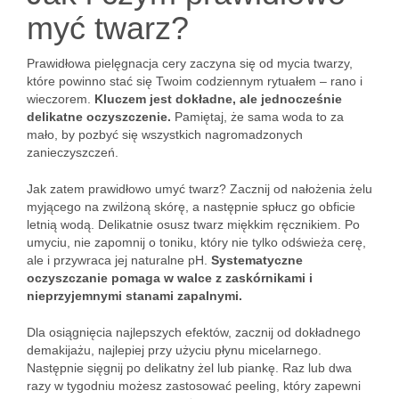
myć twarz?
Prawidłowa pielęgnacja cery zaczyna się od mycia twarzy,
które powinno stać się Twoim codziennym rytuałem – rano i
wieczorem.
Kluczem jest dokładne, ale jednocześnie
delikatne oczyszczenie.
Pamiętaj, że sama woda to za
mało, by pozbyć się wszystkich nagromadzonych
zanieczyszczeń.
Jak zatem prawidłowo umyć twarz? Zacznij od nałożenia żelu
myjącego na zwilżoną skórę, a następnie spłucz go obficie
letnią wodą. Delikatnie osusz twarz miękkim ręcznikiem. Po
umyciu, nie zapomnij o toniku, który nie tylko odświeża cerę,
ale i przywraca jej naturalne pH.
Systematyczne
oczyszczanie pomaga w walce z zaskórnikami i
nieprzyjemnymi stanami zapalnymi.
Dla osiągnięcia najlepszych efektów, zacznij od dokładnego
demakijażu, najlepiej przy użyciu płynu micelarnego.
Następnie sięgnij po delikatny żel lub piankę. Raz lub dwa
razy w tygodniu możesz zastosować peeling, który zapewni