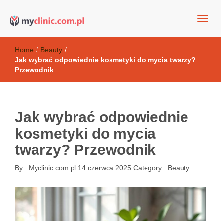
my clinic Kielce. naturalny krem do twarzy anti-age
Kosmetyki antyoksydacyjne
Home
/
Beauty
/
Jak wybrać odpowiednie kosmetyki do mycia twarzy?
Przewodnik
Jak wybrać odpowiednie
kosmetyki do mycia
twarzy? Przewodnik
By :
Myclinic.com.pl
14 czerwca 2025
Category :
Beauty