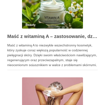
Beauty
Maść z witaminą A – zastosowanie, działanie i bezpieczeństwo stosowania
Maść z witaminą A to niezwykle wszechstronny kosmetyk,
który zyskuje coraz większą popularność w codziennej
pielęgnacji skóry. Dzięki swoim właściwościom nawilżającym,
regenerującym oraz przeciwzapalnym, staje się
nieocenionym sojusznikiem w walce z problemami skórnymi,
takimi jak zmarszczki, trądzik czy podrażnienia. Jej działanie
na skórę twarzy nie tylko poprawia jej teksturę, ale …