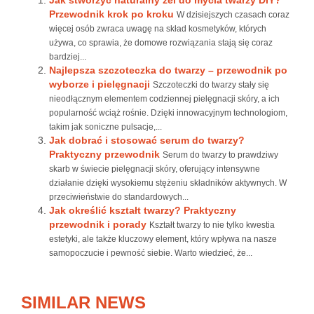
Jak stworzyć naturalny żel do mycia twarzy DIY?
Przewodnik krok po kroku
W dzisiejszych czasach coraz
więcej osób zwraca uwagę na skład kosmetyków, których
używa, co sprawia, że domowe rozwiązania stają się coraz
bardziej...
Najlepsza szczoteczka do twarzy – przewodnik po
wyborze i pielęgnacji
Szczoteczki do twarzy stały się
nieodłącznym elementem codziennej pielęgnacji skóry, a ich
popularność wciąż rośnie. Dzięki innowacyjnym technologiom,
takim jak soniczne pulsacje,...
Jak dobrać i stosować serum do twarzy?
Praktyczny przewodnik
Serum do twarzy to prawdziwy
skarb w świecie pielęgnacji skóry, oferujący intensywne
działanie dzięki wysokiemu stężeniu składników aktywnych. W
przeciwieństwie do standardowych...
Jak określić kształt twarzy? Praktyczny
przewodnik i porady
Kształt twarzy to nie tylko kwestia
estetyki, ale także kluczowy element, który wpływa na nasze
samopoczucie i pewność siebie. Warto wiedzieć, że...
SIMILAR NEWS