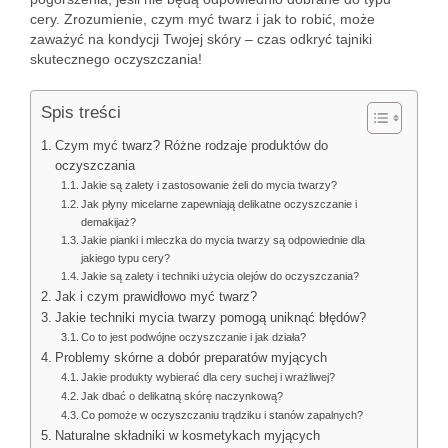
cery. Zrozumienie, czym myć twarz i jak to robić, może
zaważyć na kondycji Twojej skóry – czas odkryć tajniki
skutecznego oczyszczania!
Spis treści
Czym myć twarz? Różne rodzaje produktów do
oczyszczania
Jakie są zalety i zastosowanie żeli do mycia twarzy?
Jak płyny micelarne zapewniają delikatne oczyszczanie i
demakijaż?
Jakie pianki i mleczka do mycia twarzy są odpowiednie dla
jakiego typu cery?
Jakie są zalety i techniki użycia olejów do oczyszczania?
Jak i czym prawidłowo myć twarz?
Jakie techniki mycia twarzy pomogą uniknąć błędów?
Co to jest podwójne oczyszczanie i jak działa?
Problemy skórne a dobór preparatów myjących
Jakie produkty wybierać dla cery suchej i wrażliwej?
Jak dbać o delikatną skórę naczynkową?
Co pomoże w oczyszczaniu trądziku i stanów zapalnych?
Naturalne składniki w kosmetykach myjących