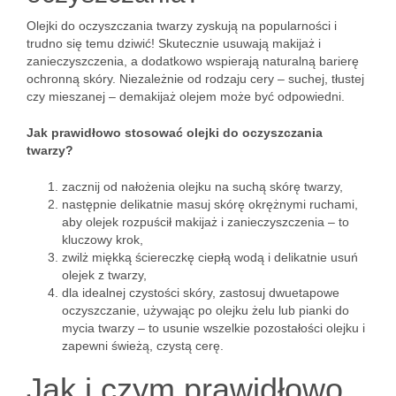
Olejki do oczyszczania twarzy zyskują na popularności i
trudno się temu dziwić! Skutecznie usuwają makijaż i
zanieczyszczenia, a dodatkowo wspierają naturalną barierę
ochronną skóry. Niezależnie od rodzaju cery – suchej, tłustej
czy mieszanej – demakijaż olejem może być odpowiedni.
Jak prawidłowo stosować olejki do oczyszczania
twarzy?
zacznij od nałożenia olejku na suchą skórę twarzy,
następnie delikatnie masuj skórę okrężnymi ruchami,
aby olejek rozpuścił makijaż i zanieczyszczenia – to
kluczowy krok,
zwilż miękką ściereczkę ciepłą wodą i delikatnie usuń
olejek z twarzy,
dla idealnej czystości skóry, zastosuj dwuetapowe
oczyszczanie, używając po olejku żelu lub pianki do
mycia twarzy – to usunie wszelkie pozostałości olejku i
zapewni świeżą, czystą cerę.
Jak i czym prawidłowo