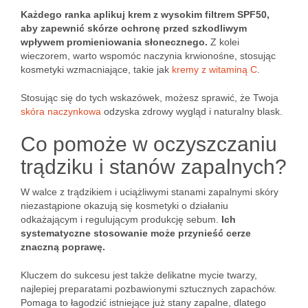
Każdego ranka aplikuj krem z wysokim filtrem SPF50,
aby zapewnić skórze ochronę przed szkodliwym
wpływem promieniowania słonecznego.
Z kolei
wieczorem, warto wspomóc naczynia krwionośne, stosując
kosmetyki wzmacniające, takie jak
kremy z witaminą C
.
Stosując się do tych wskazówek, możesz sprawić, że Twoja
skóra naczynkowa
odzyska zdrowy wygląd i naturalny blask.
Co pomoże w oczyszczaniu
trądziku i stanów zapalnych?
W walce z trądzikiem i uciążliwymi stanami zapalnymi skóry
niezastąpione okazują się kosmetyki o działaniu
odkażającym i regulującym produkcję sebum.
Ich
systematyczne stosowanie może przynieść cerze
znaczną poprawę.
Kluczem do sukcesu jest także delikatne mycie twarzy,
najlepiej preparatami pozbawionymi sztucznych zapachów.
Pomaga to łagodzić istniejące już stany zapalne, dlatego