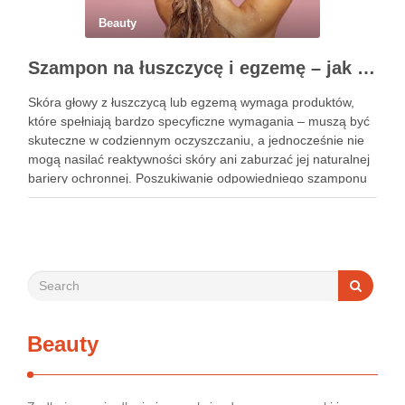
Beauty
Szampon na łuszczycę i egzemę – jak świadomie dobierać produkty przy wrażliwej skórze głowy?
Skóra głowy z łuszczycą lub egzemą wymaga produktów,
które spełniają bardzo specyficzne wymagania – muszą być
skuteczne w codziennym oczyszczaniu, a jednocześnie nie
mogą nasilać reaktywności skóry ani zaburzać jej naturalnej
bariery ochronnej. Poszukiwanie odpowiedniego szamponu
bywa dla wielu pacjentów procesem długim i frustrującym, bo
rynek jest pełen produktów deklarujących …
Beauty