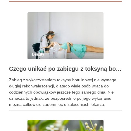
Beauty
Czego unikać po zabiegu z toksyną botulinową?
Zabieg z wykorzystaniem toksyny botulinowej nie wymaga
długiej rekonwalescencji, dlatego wiele osób wraca do
codziennych obowiązków jeszcze tego samego dnia. Nie
oznacza to jednak, że bezpośrednio po jego wykonaniu
można całkowicie zapomnieć o zaleceniach lekarza.
Pierwsze godziny i dni po zabiegu mają znaczenie dla
uzyskania oczekiwanego efektu oraz prawidłowego działania
…