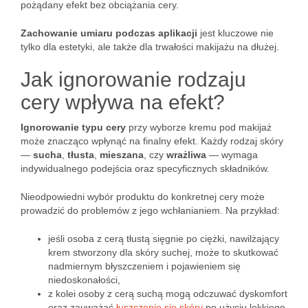
pożądany efekt bez obciążania cery.
Zachowanie umiaru podczas aplikacji
jest kluczowe nie
tylko dla estetyki, ale także dla trwałości makijażu na dłużej.
Jak ignorowanie rodzaju
cery wpływa na efekt?
Ignorowanie typu cery
przy wyborze kremu pod makijaż
może znacząco wpłynąć na finalny efekt. Każdy rodzaj skóry
—
sucha
,
tłusta
,
mieszana
, czy
wrażliwa
— wymaga
indywidualnego podejścia oraz specyficznych składników.
Nieodpowiedni wybór produktu do konkretnej cery może
prowadzić do problemów z jego wchłanianiem. Na przykład:
jeśli osoba z cerą tłustą sięgnie po ciężki, nawilżający
krem stworzony dla skóry suchej, może to skutkować
nadmiernym błyszczeniem i pojawieniem się
niedoskonałości,
z kolei osoby z cerą suchą mogą odczuwać dyskomfort
oraz zauważać
łuszczenie się skóry
po użyciu lekkiego