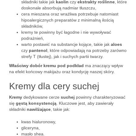
składniki takie jak
kaolin
czy
ekstrakty roślinne
, które
doskonale absorbują nadmiar tłuszczu,
cera mieszana oraz wrażliwa potrzebuje natomiast
hipoalergicznych preparatów z minimalną ilością
składników,
kremy te powinny być łagodne i nie wywoływać
podrażnień,
warto postawić na substancje kojące, takie jak
aloes
czy
pantenol
, które odpowiadają na potrzeby zarówno
strefy T (tłustej), jak i suchych partii twarzy.
Właściwy dobór kremu pod podkład
ma znaczący wpływ
na efekt końcowy makijażu oraz kondycję naszej skóry.
Kremy dla cery suchej
Kremy
dedykowane cerze
suchej
powinny charakteryzować
się
gęstą konsystencją
. Kluczowe jest, aby zawierały
składniki
nawilżające
, takie jak:
kwas hialuronowy,
gliceryna,
masło shea.