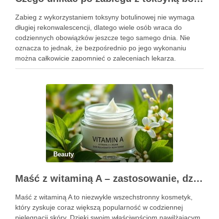
Zabieg z wykorzystaniem toksyny botulinowej nie wymaga
długiej rekonwalescencji, dlatego wiele osób wraca do
codziennych obowiązków jeszcze tego samego dnia. Nie
oznacza to jednak, że bezpośrednio po jego wykonaniu
można całkowicie zapomnieć o zaleceniach lekarza.
Pierwsze godziny i dni po zabiegu mają znaczenie dla
uzyskania oczekiwanego efektu oraz prawidłowego działania
…
Beauty
Maść z witaminą A – zastosowanie, działanie i bezpieczeństwo stosowania
Maść z witaminą A to niezwykle wszechstronny kosmetyk,
który zyskuje coraz większą popularność w codziennej
pielęgnacji skóry. Dzięki swoim właściwościom nawilżającym,