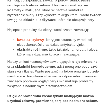
formułą, co zapobiega zatykania porów i jednocześnie
reguluje wydzielanie sebum. Idealnie sprawdzają się
kosmetyki matujące
, które skutecznie kontrolują
błyszczenie skóry. Przy wyborze takiego kremu warto zwrócić
uwagę na
składniki odżywcze
, które nie obciążają cery.
Najlepsze produkty dla skóry tłustej często zawierają:
kwas salicylowy
, który jest skuteczny w redukcji
niedoskonałości oraz działa antybakteryjnie,
ekstrakty roślinne
, takie jak zielona herbata i aloes,
które mają działanie kojące i nawilżające.
Należy unikać kosmetyków zawierających
oleje mineralne
oraz
składniki komedogenne
, gdyż mogą one pogorszyć
stan skóry tłustej. Warto postawić na lekkie emulsje lub żele
nawilżające. Regularne stosowanie odpowiednich kremów
znacząco poprawia wygląd cery i minimalizuje problemy
związane z nadmiernym przetłuszczaniem.
Dzięki odpowiednim kosmetykom matującym można
uzyskać zdrową, promienną cerę bez nadmiaru sebum.