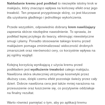
Nakładanie kremu pod podkład
to niezwykle istotny krok w
makijażu, który znacząco wpływa na końcowy efekt oraz jego
trwałość. Ten preparat przygotowuje skórę, co jest kluczowe
dla uzyskania gładkiego i jednolitego wykończenia.
Przede wszystkim, odpowiednio dobrany
krem nawilżający
zapewnia skórze niezbędne nawodnienie. To sprawia, że
podkład lepiej przylega do twarzy, eliminując nieestetyczne
smugi i plamy. Ponadto stosowanie takiego kremu przed
makijażem pomaga zminimalizować widoczność drobnych
zmarszczek oraz nierówności cery, co korzystnie wpływa na
jej ogólny wygląd.
Kolejną korzyścią wynikającą z użycia kremu przed
podkładem jest
wydłużenie trwałości
całego makijażu.
Nawilżona skóra skuteczniej utrzymuje kosmetyki przez
dłuższy czas, dzięki czemu efekt pozostaje świeży przez cały
dzień. Dobrze nawilżona cera jest także mniej narażona na
przesuszenie oraz łuszczenie się, co pozytywnie oddziałuje
na finalny rezultat.
Warto również pamiętać o tym, aby po aplikacji kremu