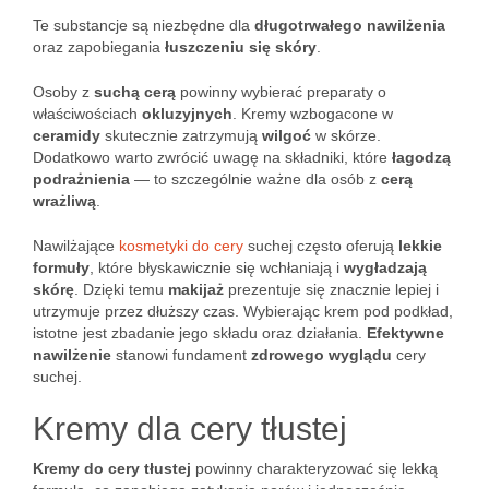
Te substancje są niezbędne dla
długotrwałego nawilżenia
oraz zapobiegania
łuszczeniu się skóry
.
Osoby z
suchą cerą
powinny wybierać preparaty o
właściwościach
okluzyjnych
. Kremy wzbogacone w
ceramidy
skutecznie zatrzymują
wilgoć
w skórze.
Dodatkowo warto zwrócić uwagę na składniki, które
łagodzą
podrażnienia
— to szczególnie ważne dla osób z
cerą
wrażliwą
.
Nawilżające
kosmetyki do cery
suchej często oferują
lekkie
formuły
, które błyskawicznie się wchłaniają i
wygładzają
skórę
. Dzięki temu
makijaż
prezentuje się znacznie lepiej i
utrzymuje przez dłuższy czas. Wybierając krem pod podkład,
istotne jest zbadanie jego składu oraz działania.
Efektywne
nawilżenie
stanowi fundament
zdrowego wyglądu
cery
suchej.
Kremy dla cery tłustej
Kremy do cery tłustej
powinny charakteryzować się lekką