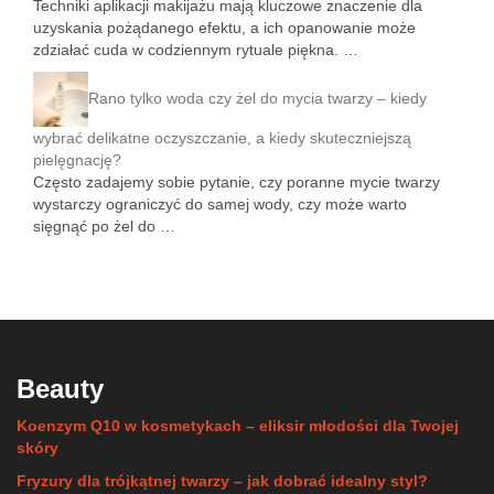
Techniki aplikacji makijażu mają kluczowe znaczenie dla
uzyskania pożądanego efektu, a ich opanowanie może
zdziałać cuda w codziennym rytuale piękna. …
Rano tylko woda czy żel do mycia twarzy – kiedy
wybrać delikatne oczyszczanie, a kiedy skuteczniejszą
pielęgnację?
Często zadajemy sobie pytanie, czy poranne mycie twarzy
wystarczy ograniczyć do samej wody, czy może warto
sięgnąć po żel do …
Beauty
Koenzym Q10 w kosmetykach – eliksir młodości dla Twojej
skóry
Fryzury dla trójkątnej twarzy – jak dobrać idealny styl?