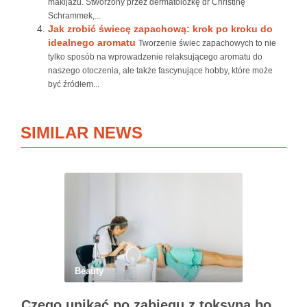
makijażu. Stworzony przez dermatolożkę dr Christinę
Schrammek,...
Jak zrobić świecę zapachową: krok po kroku do
idealnego aromatu
Tworzenie świec zapachowych to nie
tylko sposób na wprowadzenie relaksującego aromatu do
naszego otoczenia, ale także fascynujące hobby, które może
być źródłem...
SIMILAR NEWS
Beauty
Czego unikać po zabiegu z toksyną botulinową?