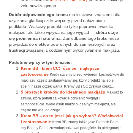
żelu nawilżającego.
Dobór odpowiedniego kremu
ma kluczowe znaczenie dla
uzyskania gładkiej i zdrowej cery przed nałożeniem
podkładu. Właściwy produkt nie tylko poprawia trwałość
makijażu, ale także wpływa na jego wygląd —
skóra staje
się promienna i naturalna
. Zaniedbanie tego kroku może
prowadzić do efektów odwrotnych do zamierzonych oraz
frustracji związanej z codziennym wykonywaniem makijażu.
Podobne wpisy w tym temacie:
Krem BB i krem CC: różnice i najlepsze
zastosowanie
Kiedy stajemy przed wyborem kosmetyków do
makijażu, często zastanawiamy się, który produkt najlepiej
spełni nasze oczekiwania. Kremy BB i CC zyskują coraz...
5 prostych kroków do idealnego makijażu
Makijaż to
sztuka, która potrafi całkowicie odmienić wygląd i
samopoczucie. Wiele osób marzy o idealnym makijażu, ale
często nie wie, od czego...
Krem BB – co to jest i jak go wybrać? Właściwości
i zastosowanie
Krem BB, znany także jako Blemish Balm
czy Beauty Balm, zrewolucjonizował podejście do pielęgnacji i