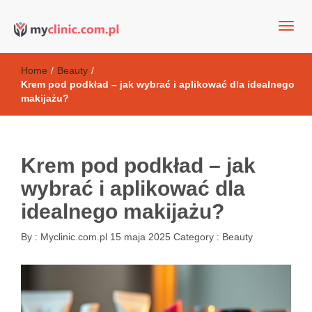
my clinic Kielce. naturalny krem do twarzy anti-age
Kosmetyki antyoksydacyjne
Home
/
Beauty
/
Krem pod podkład – jak wybrać i aplikować dla idealnego
makijażu?
Krem pod podkład – jak
wybrać i aplikować dla
idealnego makijażu?
By :
Myclinic.com.pl
15 maja 2025
Category :
Beauty