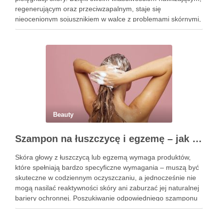
regenerującym oraz przeciwzapalnym, staje się
nieocenionym sojusznikiem w walce z problemami skórnymi,
takimi jak zmarszczki, trądzik czy podrażnienia. Jej działanie
na skórę twarzy nie tylko poprawia jej teksturę, ale …
Beauty
Szampon na łuszczycę i egzemę – jak świadomie dobierać produkty przy wrażliwej skórze głowy?
Skóra głowy z łuszczycą lub egzemą wymaga produktów,
które spełniają bardzo specyficzne wymagania – muszą być
skuteczne w codziennym oczyszczaniu, a jednocześnie nie
mogą nasilać reaktywności skóry ani zaburzać jej naturalnej
bariery ochronnej. Poszukiwanie odpowiedniego szamponu
bywa dla wielu pacjentów procesem długim i frustrującym, bo