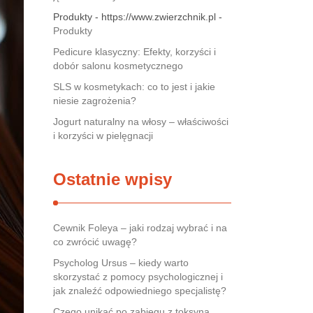
Produkty - https://www.zwierzchnik.pl -
Produkty
Pedicure klasyczny: Efekty, korzyści i
dobór salonu kosmetycznego
SLS w kosmetykach: co to jest i jakie
niesie zagrożenia?
Jogurt naturalny na włosy – właściwości
i korzyści w pielęgnacji
Ostatnie wpisy
Cewnik Foleya – jaki rodzaj wybrać i na
co zwrócić uwagę?
Psycholog Ursus – kiedy warto
skorzystać z pomocy psychologicznej i
jak znaleźć odpowiedniego specjalistę?
Czego unikać po zabiegu z toksyną