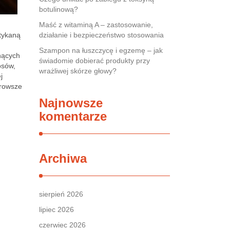
botulinową?
Maść z witaminą A – zastosowanie,
otykaną
działanie i bezpieczeństwo stosowania
Szampon na łuszczycę i egzemę – jak
gnących
świadomie dobierać produkty przy
osów,
wrażliwej skórze głowy?
j
drowsze
Najnowsze
komentarze
Archiwa
sierpień 2026
lipiec 2026
czerwiec 2026