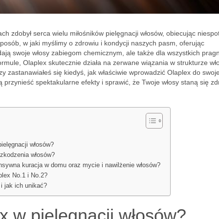
tach zdobył serca wielu miłośników pielęgnacji włosów, obiecując niesp
posób, w jaki myślimy o zdrowiu i kondycji naszych pasm, oferując
poddają swoje włosy zabiegom chemicznym, ale także dla wszystkich pra
j formule, Olaplex skutecznie działa na zerwane wiązania w strukturze wł
y zastanawiałeś się kiedyś, jak właściwie wprowadzić Olaplex do swoje
gą przynieść spektakularne efekty i sprawić, że Twoje włosy staną się z
pielęgnacji włosów?
szkodzenia włosów?
ensywna kuracja w domu oraz mycie i nawilżenie włosów?
plex No.1 i No.2?
i jak ich unikać?
x w pielęgnacji włosów?