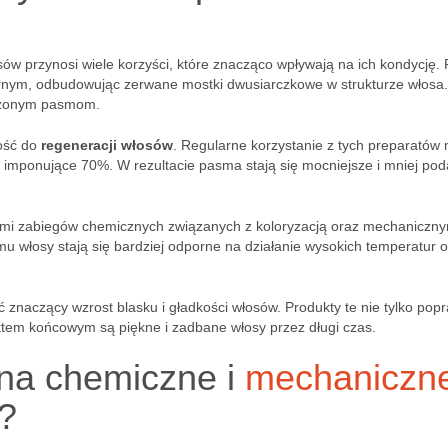
sów przynosi wiele korzyści, które znacząco wpływają na ich kondycję.
arnym, odbudowując zerwane mostki dwusiarczkowe w strukturze włosa.
odzonym pasmom.
ność do
regeneracji włosów
. Regularne korzystanie z tych preparatów
 o imponujące 70%. W rezultacie pasma stają się mocniejsze i mniej po
ami zabiegów chemicznych związanych z koloryzacją oraz mechaniczny
u włosy stają się bardziej odporne na działanie wysokich temperatur 
znaczący wzrost blasku i gładkości włosów. Produkty te nie tylko popr
ektem końcowym są piękne i zadbane włosy przez długi czas.
 na chemiczne i
mechaniczn
?