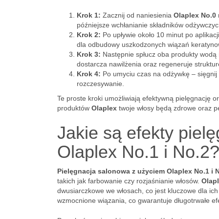
Krok 1:
Zacznij od naniesienia
Olaplex No.0
późniejsze wchłanianie składników odżywczyc
Krok 2:
Po upływie około 10 minut po aplikacj
dla odbudowy uszkodzonych wiązań keratynow
Krok 3:
Następnie spłucz oba produkty wodą
dostarcza nawilżenia oraz regeneruje struktu
Krok 4:
Po umyciu czas na odżywkę – sięgnij
rozczesywanie.
Te proste kroki umożliwiają efektywną pielęgnację
produktów
Olaplex
twoje włosy będą zdrowe oraz pe
Jakie są efekty piel
Olaplex No.1 i No.2
Pielęgnacja salonowa z użyciem Olaplex No.1 i 
takich jak farbowanie czy rozjaśnianie włosów.
Olap
dwusiarczkowe we włosach, co jest kluczowe dla ich 
wzmocnione wiązania, co gwarantuje długotrwałe efe