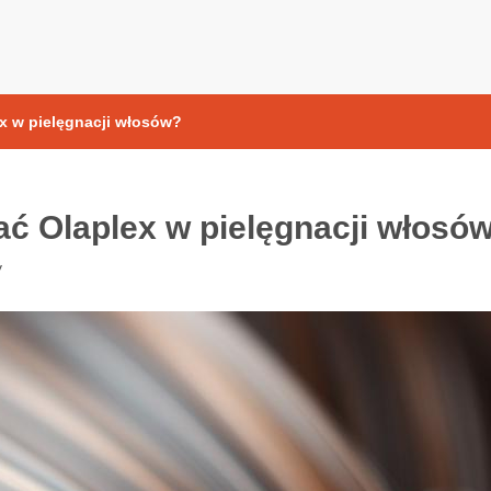
yoksydacyjne
x w pielęgnacji włosów?
ać Olaplex w pielęgnacji włosó
y