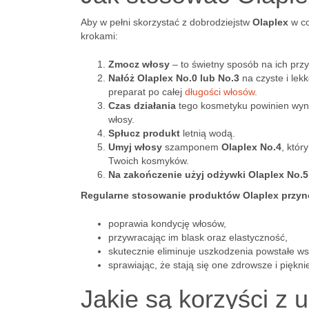
Aby w pełni skorzystać z dobrodziejstw
Olaplex
w co
krokami:
Zmocz włosy
– to świetny sposób na ich przy
Nałóż Olaplex No.0 lub No.3
na czyste i lek
preparat po całej
długości włosów
.
Czas działania
tego kosmetyku powinien wyno
włosy.
Spłucz produkt
letnią wodą.
Umyj włosy
szamponem
Olaplex No.4
, któr
Twoich kosmyków.
Na zakończenie użyj odżywki
Olaplex No.5
Regularne stosowanie produktów Olaplex przyno
poprawia kondycję włosów,
przywracając im blask oraz elastyczność,
skutecznie eliminuje uszkodzenia powstałe wsk
sprawiając, że stają się one zdrowsze i piękni
Jakie są korzyści z 