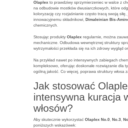
Olaplex
to prawdziwy sprzymierzeniec w walce z ch
na odbudowie mostków dwusiarczkowych, które odgry
koloryzację czy rozjaśnianie często tracą swoją siłę
innowacyjnemu składnikowi,
Dimaleinian Bis-Amino
chemicznych.
Stosując produkty
Olaplex
regularnie, można zauważy
mechaniczne. Odbudowa wewnętrznej struktury spraw
wytrzymałości przekłada się na ich zdrowy wygląd o
Na przykład nawet po intensywnych zabiegach chem
kompleksowo, oferując doskonałe rozwiązanie dla t
ogólną jakość. Co więcej, poprawa struktury włosa z
Jak stosować Olaplex
intensywna kuracja 
włosów?
Aby skutecznie wykorzystać
Olaplex No.0
,
No.3
,
No
poniższych wskazówek: