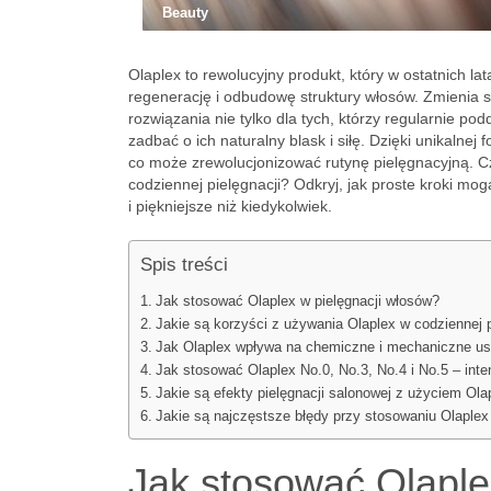
Beauty
Olaplex to rewolucyjny produkt, który w ostatnich la
regenerację i odbudowę struktury włosów. Zmienia s
rozwiązania nie tylko dla tych, którzy regularnie 
zadbać o ich naturalny blask i siłę. Dzięki unikalne
co może zrewolucjonizować rutynę pielęgnacyjną. Cz
codziennej pielęgnacji? Odkryj, jak proste kroki mo
i piękniejsze niż kiedykolwiek.
Spis treści
Jak stosować Olaplex w pielęgnacji włosów?
Jakie są korzyści z używania Olaplex w codziennej 
Jak Olaplex wpływa na chemiczne i mechaniczne u
Jak stosować Olaplex No.0, No.3, No.4 i No.5 – int
Jakie są efekty pielęgnacji salonowej z użyciem Ola
Jakie są najczęstsze błędy przy stosowaniu Olaplex 
Jak stosować Olaple