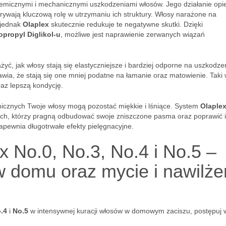
emicznymi i mechanicznymi uszkodzeniami włosów. Jego działanie opie
wają kluczową rolę w utrzymaniu ich struktury. Włosy narażone na
, jednak
Olaplex
skutecznie redukuje te negatywne skutki. Dzięki
propyl Diglikol-u
, możliwe jest naprawienie zerwanych wiązań
ć, jak włosy stają się elastyczniejsze i bardziej odporne na uszkodze
ia, że stają się one mniej podatne na łamanie oraz matowienie. Taki 
raz lepszą kondycję.
icznych Twoje włosy mogą pozostać miękkie i lśniące. System
Olaple
ych, którzy pragną odbudować swoje zniszczone pasma oraz poprawić 
apewnia długotrwałe efekty pielęgnacyjne.
 No.0, No.3, No.4 i No.5 –
w domu oraz mycie i nawilże
.4
i
No.5
w intensywnej kuracji włosów w domowym zaciszu, postępuj 