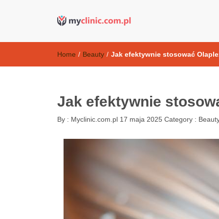
Kosmetyki ant
my clinic Kielce. naturalny krem do twarzy anti-age
Home
/
Beauty
/
Jak efektywnie stosować Olaple
Jak efektywnie stosow
By :
Myclinic.com.pl
17 maja 2025
Category :
Beaut