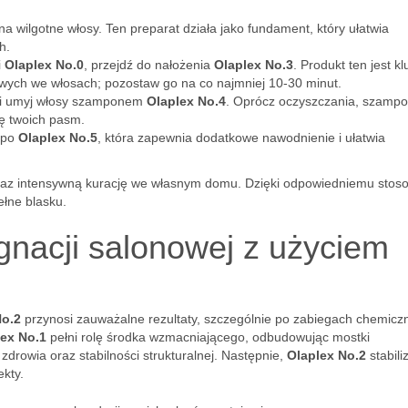
na wilgotne włosy. Ten preparat działa jako fundament, który ułatwia
h.
i
Olaplex No.0
, przejdź do nałożenia
Olaplex No.3
. Produkt ten jest k
ych we włosach; pozostaw go na co najmniej 10-30 minut.
 i umyj włosy szamponem
Olaplex No.4
. Oprócz oczyszczania, szampo
rę twoich pasm.
 po
Olaplex No.5
, która zapewnia dodatkowe nawodnienie i ułatwia
 oraz intensywną kurację we własnym domu. Dzięki odpowiedniemu stos
łne blasku.
ęgnacji salonowej z użyciem
?
No.2
przynosi zauważalne rezultaty, szczególnie po zabiegach chemicz
lex No.1
pełni rolę środka wzmacniającego, odbudowując mostki
zdrowia oraz stabilności strukturalnej. Następnie,
Olaplex No.2
stabili
kty.