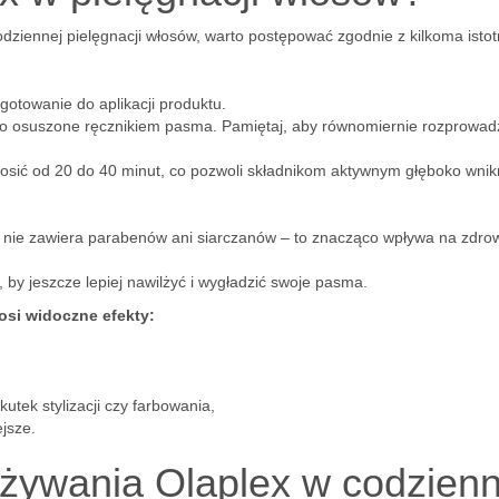
dziennej pielęgnacji włosów, warto postępować zgodnie z kilkoma isto
gotowanie do aplikacji produktu.
ko osuszone ręcznikiem pasma. Pamiętaj, aby równomiernie rozprowad
sić od 20 do 40 minut, co pozwoli składnikom aktywnym głęboko wni
y nie zawiera parabenów ani siarczanów – to znacząco wpływa na zdro
, by jeszcze lepiej nawilżyć i wygładzić swoje pasma.
si widoczne efekty:
utek stylizacji czy farbowania,
ejsze.
używania Olaplex w codzienn