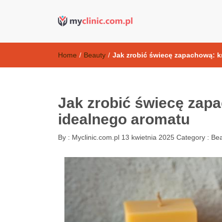
Kosmetyki ant
my clinic Kielce. naturalny krem do twarzy anti-age
Home
/
Beauty
/
Jak zrobić świecę zapachową: k
Jak zrobić świecę zap
idealnego aromatu
By :
Myclinic.com.pl
13 kwietnia 2025
Category :
Bea