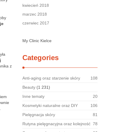
kwiecień 2018
marzec 2018
łoby
czerwiec 2017
je
My Clinic Kielce
yła
Categories
j
nika z
Anti-aging oraz starzenie skóry
108
Beauty
(1 231)
Inne tematy
20
kiem
wnie
Kosmetyki naturalne oraz DIY
106
.
Pielęgnacja skóry
81
Rutyna pielęgnacyjna oraz kolejność
78