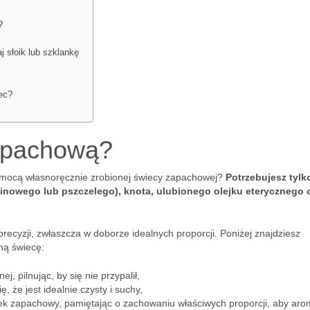
?
 słoik lub szklankę
ec?
apachową?
omocą własnoręcznie zrobionej świecy zapachowej?
Potrzebujesz tylk
nowego lub pszczelego), knota, ulubionego olejku eterycznego 
ecyzji, zwłaszcza w doborze idealnych proporcji. Poniżej znajdziesz
lną świecę:
, pilnując, by się nie przypalił,
, że jest idealnie czysty i suchy,
jek zapachowy, pamiętając o zachowaniu właściwych proporcji, aby aro