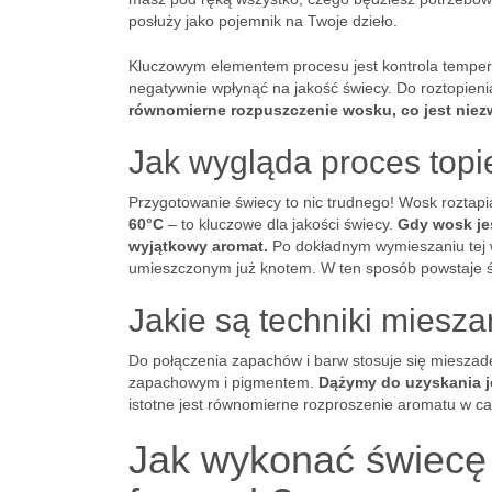
posłuży jako pojemnik na Twoje dzieło.
Kluczowym elementem procesu jest kontrola temper
negatywnie wpłynąć na jakość świecy. Do roztopien
równomierne rozpuszczenie wosku, co jest niezw
Jak wygląda proces topi
Przygotowanie świecy to nic trudnego! Wosk roztapia 
60°C
– to kluczowe dla jakości świecy.
Gdy wosk jes
wyjątkowy aromat.
Po dokładnym wymieszaniu tej 
umieszczonym już knotem. W ten sposób powstaje św
Jakie są techniki miesz
Do połączenia zapachów i barw stosuje się mieszad
zapachowym i pigmentem.
Dążymy do uzyskania je
istotne jest równomierne rozproszenie aromatu w ca
Jak wykonać świecę