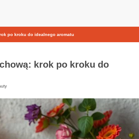
yoksydacyjne
rok po kroku do idealnego aromatu
achową: krok po kroku do
uty