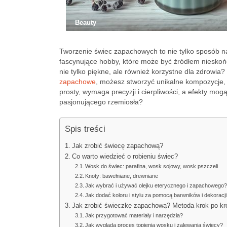
Beauty
Tworzenie świec zapachowych to nie tylko sposób n
fascynujące hobby, które może być źródłem nieskoń
nie tylko piękne, ale również korzystne dla zdrowia
zapachowe
, możesz stworzyć unikalne kompozycje,
prosty, wymaga precyzji i cierpliwości, a efekty mog
pasjonującego rzemiosła?
Spis treści
Jak zrobić świecę zapachową?
Co warto wiedzieć o robieniu świec?
Wosk do świec: parafina, wosk sojowy, wosk pszczeli
Knoty: bawełniane, drewniane
Jak wybrać i używać olejku eterycznego i zapachowego
Jak dodać koloru i stylu za pomocą barwników i dekoracj
Jak zrobić świeczkę zapachową? Metoda krok po kr
Jak przygotować materiały i narzędzia?
Jak wygląda proces topienia wosku i zalewania świecy?