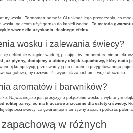
atury wosku. Termometr pomoże Ci uniknąć jego przegrzania, co mog
ia wosku polecam użyć garnka do kąpieli wodnej.
Ta metoda gwarantu
ykle ważne dla uzyskania idealnego efektu.
enia wosku i zalewania świecy?
się delikatnie w kąpieli wodnej, pilnując, by temperatura nie przekrocz
t już płynny, dodajemy ulubiony olejek zapachowy, który nada je
wonnej kompozycji, przelewamy ją do starannie przygotowanego pojem
ieca gotowa, by rozświetlić i wypełnić zapachem Twoje otoczenie.
ania aromatów i barwników?
ełko. Najważniejsze jest precyzyjne połączenie wosku z wybranym olej
dnolitej barwy, co ma kluczowe znaczenie dla estetyki świecy.
Ró
łej objętości świecy, co gwarantuje intensywny zapach podczas palenia
 zapachową w różnych