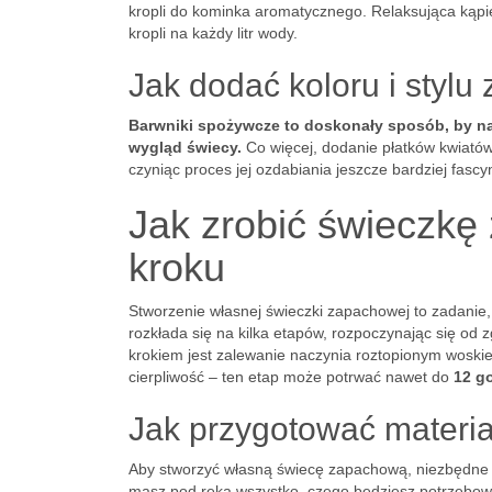
kropli do kominka aromatycznego. Relaksująca kąpie
kropli na każdy litr wody.
Jak dodać koloru i stylu
Barwniki spożywcze to doskonały sposób, by n
wygląd świecy.
Co więcej, dodanie płatków kwiatów 
czyniąc proces jej ozdabiania jeszcze bardziej fasc
Jak zrobić świeczk
kroku
Stworzenie własnej świeczki zapachowej to zadanie
rozkłada się na kilka etapów, rozpoczynając się od
krokiem jest zalewanie naczynia roztopionym woskie
cierpliwość – ten etap może potrwać nawet do
12 g
Jak przygotować materia
Aby stworzyć własną świecę zapachową, niezbędne j
masz pod ręką wszystko, czego będziesz potrzebować