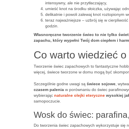
intensywny, ale nie przytłaczający,
umieść knot na środku słoiczka, używając odrob
delikatnie i powoli zalewaj knot roztopionym
teraz najważniejsze – uzbrój się w cierpliwość 
godzin.
Własnoręczne tworzenie świec to nie tylko świe
zapachu, który wypełni Twój dom ciepłem i harm
Co warto wiedzieć o
Tworzenie świec zapachowych to fantastyczne hobby
więcej, świece tworzone w domu mogą być skomponow
Szczególnie godne uwagi są
świece sojowe
, wytw
czasem palenia
w porównaniu do świec parafinowych
wybierając
naturalne olejki eteryczne
wysokiej ja
samopoczucie.
Wosk do świec: parafina
Do tworzenia świec zapachowych wykorzystuje się ro