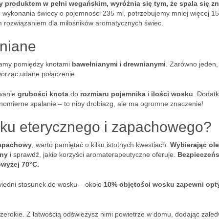
 produktem w pełni wegańskim, wyróżnia się tym, że spala się z
 wykonania świecy o pojemności 235 ml, potrzebujemy mniej więcej 1
m rozwiązaniem dla miłośników aromatycznych świec.
wniane
 mamy pomiędzy knotami
bawełnianymi
i
drewnianymi
. Zarówno jeden, 
worząc udane połączenie.
owanie
grubości knota
do
rozmiaru pojemnika
i
ilości wosku
. Dodat
nomierne spalanie – to niby drobiazg, ale ma ogromne znaczenie!
ejku eterycznego i zapachowego?
zapachowy
, warto pamiętać o kilku istotnych kwestiach.
Wybierając ole
lny
i sprawdź, jakie korzyści aromaterapeutyczne oferuje.
Bezpieczeń
wyżej 70°C.
wiedni stosunek do wosku – około
10% objętości wosku zapewni opt
zerokie. Z łatwością odświeżysz nimi powietrze w domu, dodając zaled