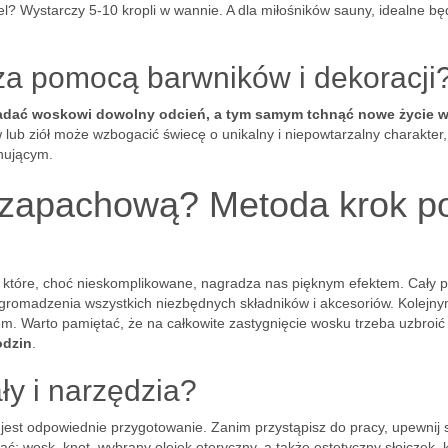
l? Wystarczy 5-10 kropli w wannie. A dla miłośników sauny, idealne bę
 za pomocą barwników i dekoracji
adać woskowi dowolny odcień, a tym samym tchnąć nowe życie 
lub ziół może wzbogacić świecę o unikalny i niepowtarzalny charakter,
ynującym.
ę zapachową? Metoda krok p
, które, choć nieskomplikowane, nagradza nas pięknym efektem. Cały 
 zgromadzenia wszystkich niezbędnych składników i akcesoriów. Kolejn
m. Warto pamiętać, że na całkowite zastygnięcie wosku trzeba uzbroić
odzin
.
ły i narzędzia?
est odpowiednie przygotowanie. Zanim przystąpisz do pracy, upewnij s
: wosk, knot, wybrany olejek eteryczny, a także estetyczny słoiczek, 