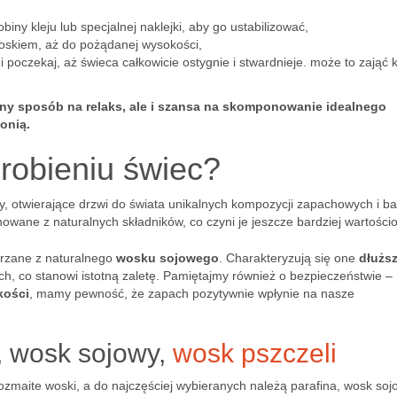
iny kleju lub specjalnej naklejki, aby go ustabilizować,
 woskiem, aż do pożądanej wysokości,
i poczekaj, aż świeca całkowicie ostygnie i stwardnieje. może to zająć k
tny sposób na relaks, ale i szansa na skomponowanie idealnego
onią.
 robieniu świec?
, otwierające drzwi do świata unikalnych kompozycji zapachowych i b
ane z naturalnych składników, co czyni je jeszcze bardziej wartości
arzane z naturalnego
wosku sojowego
. Charakteryzują się one
dłużs
, co stanowi istotną zaletę. Pamiętajmy również o bezpieczeństwie –
kości
, mamy pewność, że zapach pozytywnie wpłynie na nasze
, wosk sojowy,
wosk pszczeli
zmaite woski, a do najczęściej wybieranych należą parafina, wosk soj