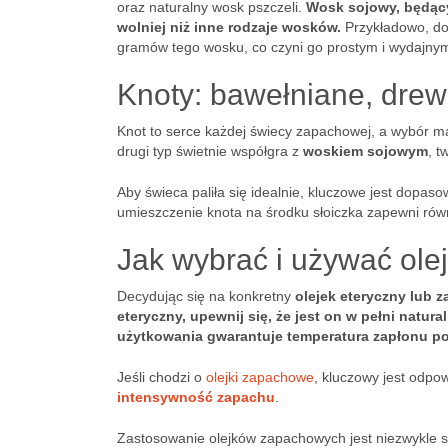
oraz naturalny wosk pszczeli.
Wosk sojowy, będący
wolniej niż inne rodzaje wosków.
Przykładowo, do
gramów tego wosku, co czyni go prostym i wydajny
Knoty: bawełniane, dre
Knot to serce każdej świecy zapachowej, a wybór
drugi typ świetnie współgra z
woskiem sojowym
, t
Aby świeca paliła się idealnie, kluczowe jest dopas
umieszczenie knota na środku słoiczka zapewni rów
Jak wybrać i używać ol
Decydując się na konkretny
olejek eteryczny lub 
eteryczny, upewnij się, że jest on w pełni natura
użytkowania gwarantuje temperatura zapłonu po
Jeśli chodzi o
olejki zapachowe
, kluczowy jest odpo
intensywność zapachu
.
Zastosowanie olejków zapachowych jest niezwykle s