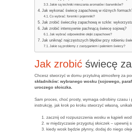
Jakie są techniki mieszania aromatów i barwników?
Jak wykonać świecę zapachową w różnych formach
Co wybrać: foremki i pojemniki?
Jak zrobić świeczkę zapachową w szkle: wykorzystaj
Jak zrobić intensywnie pachnącą świecę sojową?
Jak wybrać odpowiednie olejki zapachowe?
Jak uniknąć najczęstszych błędów przy robieniu świ
Jakie są problemy z zastyganiem i paleniem świecy?
Jak zrobić
świecę z
Chcesz stworzyć w domu przytulną atmosferę za p
składników: wybranego wosku (sojowego, parafi
uroczego słoiczka.
Sam proces, choć prosty, wymaga odrobiny czasu i pr
instrukcję, jak krok po kroku stworzyć własną, unika
zacznij od rozpuszczenia wosku w kąpieli wodnej
w międzyczasie przygotuj słoiczek – upewnij się
kiedy wosk będzie płynny, dodaj do niego ole