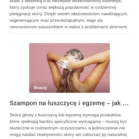
Maść z witaminą A to niezwykle wszechstronny kosmetyk,
który zyskuje coraz większą popularność w codziennej
pielęgnacji skóry. Dzięki swoim właściwościom nawilżającym,
regenerującym oraz przeciwzapalnym, staje się
nieocenionym sojusznikiem w walce z problemami skórnymi,
takimi jak zmarszczki, trądzik czy podrażnienia. Jej działanie
na skórę twarzy nie tylko poprawia jej teksturę, ale …
Beauty
Szampon na łuszczycę i egzemę – jak świadomie dobierać produkty przy wrażliwej skórze głowy?
Skóra głowy z łuszczycą lub egzemą wymaga produktów,
które spełniają bardzo specyficzne wymagania – muszą być
skuteczne w codziennym oczyszczaniu, a jednocześnie nie
mogą nasilać reaktywności skóry ani zaburzać jej naturalnej