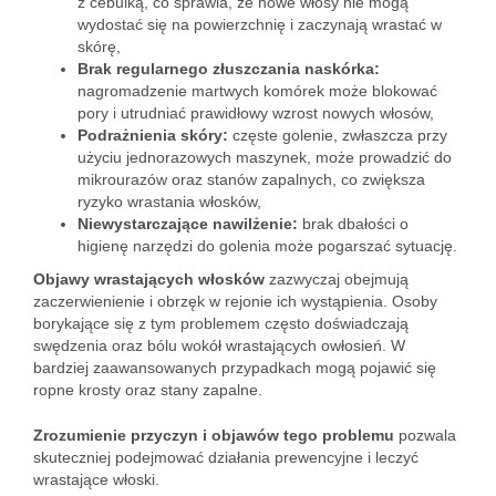
z cebulką, co sprawia, że nowe włosy nie mogą
wydostać się na powierzchnię i zaczynają wrastać w
skórę,
Brak regularnego złuszczania naskórka:
nagromadzenie martwych komórek może blokować
pory i utrudniać prawidłowy wzrost nowych włosów,
Podrażnienia skóry:
częste golenie, zwłaszcza przy
użyciu jednorazowych maszynek, może prowadzić do
mikrourazów oraz stanów zapalnych, co zwiększa
ryzyko wrastania włosków,
Niewystarczające nawilżenie:
brak dbałości o
higienę narzędzi do golenia może pogarszać sytuację.
Objawy wrastających włosków
zazwyczaj obejmują
zaczerwienienie i obrzęk w rejonie ich wystąpienia. Osoby
borykające się z tym problemem często doświadczają
swędzenia oraz bólu wokół wrastających owłosień. W
bardziej zaawansowanych przypadkach mogą pojawić się
ropne krosty oraz stany zapalne.
Zrozumienie przyczyn i objawów tego problemu
pozwala
skuteczniej podejmować działania prewencyjne i leczyć
wrastające włoski.