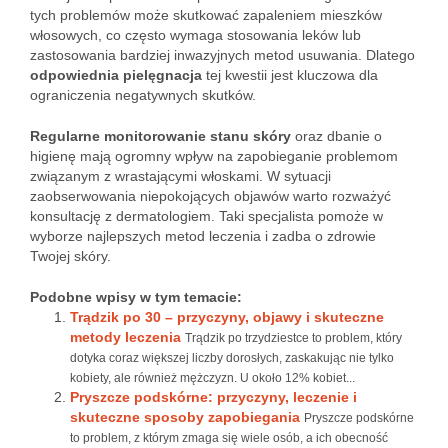
tych problemów może skutkować zapaleniem mieszków
włosowych, co często wymaga stosowania leków lub
zastosowania bardziej inwazyjnych metod usuwania. Dlatego
odpowiednia pielęgnacja
tej kwestii jest kluczowa dla
ograniczenia negatywnych skutków.
Regularne monitorowanie stanu skóry
oraz dbanie o
higienę mają ogromny wpływ na zapobieganie problemom
związanym z wrastającymi włoskami. W sytuacji
zaobserwowania niepokojących objawów warto rozważyć
konsultację z dermatologiem. Taki specjalista pomoże w
wyborze najlepszych metod leczenia i zadba o zdrowie
Twojej skóry.
Podobne wpisy w tym temacie:
Trądzik po 30 – przyczyny, objawy i skuteczne
metody leczenia
Trądzik po trzydziestce to problem, który
dotyka coraz większej liczby dorosłych, zaskakując nie tylko
kobiety, ale również mężczyzn. U około 12% kobiet...
Pryszcze podskórne: przyczyny, leczenie i
skuteczne sposoby zapobiegania
Pryszcze podskórne
to problem, z którym zmaga się wiele osób, a ich obecność