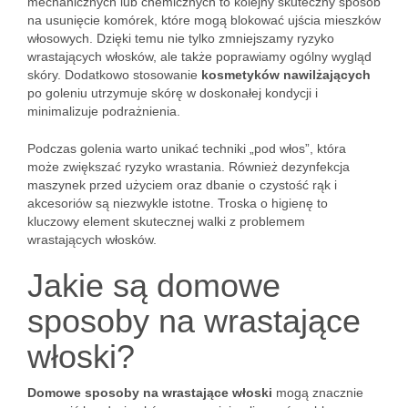
mechanicznych lub chemicznych to kolejny skuteczny sposób
na usunięcie komórek, które mogą blokować ujścia mieszków
włosowych. Dzięki temu nie tylko zmniejszamy ryzyko
wrastających włosków, ale także poprawiamy ogólny wygląd
skóry. Dodatkowo stosowanie
kosmetyków nawilżających
po goleniu utrzymuje skórę w doskonałej kondycji i
minimalizuje podrażnienia.
Podczas golenia warto unikać techniki „pod włos”, która
może zwiększać ryzyko wrastania. Również dezynfekcja
maszynek przed użyciem oraz dbanie o czystość rąk i
akcesoriów są niezwykle istotne. Troska o higienę to
kluczowy element skutecznej walki z problemem
wrastających włosków.
Jakie są domowe
sposoby na wrastające
włoski?
Domowe sposoby na wrastające włoski
mogą znacznie