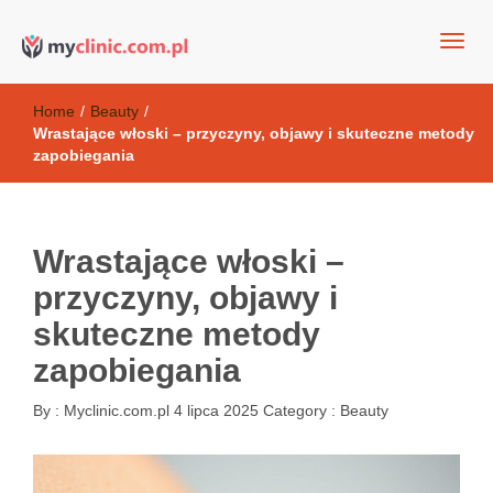
my clinic Kielce. naturalny krem do twarzy anti-age
Kosmetyki antyoksydacyjne
Home
/
Beauty
/
Wrastające włoski – przyczyny, objawy i skuteczne metody
zapobiegania
Wrastające włoski –
przyczyny, objawy i
skuteczne metody
zapobiegania
By :
Myclinic.com.pl
4 lipca 2025
Category :
Beauty