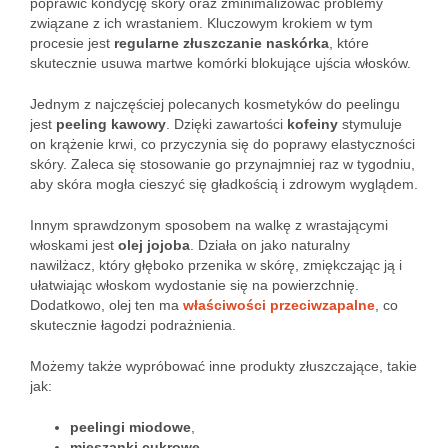
poprawić kondycję skóry oraz zminimalizować problemy
związane z ich wrastaniem. Kluczowym krokiem w tym
procesie jest
regularne złuszczanie naskórka
, które
skutecznie usuwa martwe komórki blokujące ujścia włosków.
Jednym z najczęściej polecanych kosmetyków do peelingu
jest
peeling kawowy
. Dzięki zawartości
kofeiny
stymuluje
on krążenie krwi, co przyczynia się do poprawy elastyczności
skóry. Zaleca się stosowanie go przynajmniej raz w tygodniu,
aby skóra mogła cieszyć się gładkością i zdrowym wyglądem.
Innym sprawdzonym sposobem na walkę z wrastającymi
włoskami jest
olej jojoba
. Działa on jako naturalny
nawilżacz, który głęboko przenika w skórę, zmiękczając ją i
ułatwiając włoskom wydostanie się na powierzchnię.
Dodatkowo, olej ten ma
właściwości przeciwzapalne
, co
skutecznie łagodzi podrażnienia.
Możemy także wypróbować inne produkty złuszczające, takie
jak:
peelingi miodowe
,
mieszanki cukrowe
.