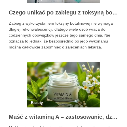
Czego unikać po zabiegu z toksyną botulinową?
Zabieg z wykorzystaniem toksyny botulinowej nie wymaga
długiej rekonwalescencji, dlatego wiele osób wraca do
codziennych obowiązków jeszcze tego samego dnia. Nie
oznacza to jednak, że bezpośrednio po jego wykonaniu
można całkowicie zapomnieć o zaleceniach lekarza.
Pierwsze godziny i dni po zabiegu mają znaczenie dla
uzyskania oczekiwanego efektu oraz prawidłowego działania
…
Beauty
Maść z witaminą A – zastosowanie, działanie i bezpieczeństwo stosowania