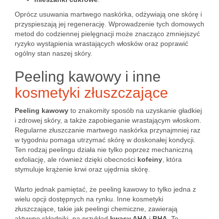
Oprócz usuwania martwego naskórka, odżywiają one skórę i
przyspieszają jej regenerację. Wprowadzenie tych domowych
metod do codziennej pielęgnacji może znacząco zmniejszyć
ryzyko wystąpienia wrastających włosków oraz poprawić
ogólny stan naszej skóry.
Peeling kawowy i inne
kosmetyki złuszczające
Peeling kawowy
to znakomity sposób na uzyskanie gładkiej
i zdrowej skóry, a także zapobieganie wrastającym włoskom.
Regularne złuszczanie martwego naskórka przynajmniej raz
w tygodniu pomaga utrzymać skórę w doskonałej kondycji.
Ten rodzaj peelingu działa nie tylko poprzez mechaniczną
exfoliację, ale również dzięki obecności
kofeiny
, która
stymuluje krążenie krwi oraz ujędrnia skórę.
Warto jednak pamiętać, że peeling kawowy to tylko jedna z
wielu opcji dostępnych na rynku. Inne kosmetyki
złuszczające, takie jak peelingi chemiczne, zawierają
aktywne składniki, na przykład
kwasy AHA
i
BHA
. Te