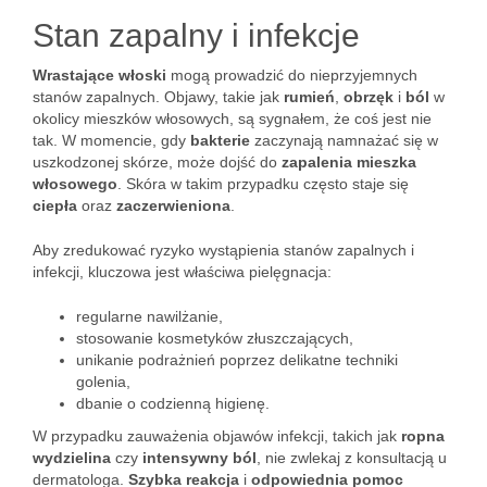
Stan zapalny i infekcje
Wrastające włoski
mogą prowadzić do nieprzyjemnych
stanów zapalnych. Objawy, takie jak
rumień
,
obrzęk
i
ból
w
okolicy mieszków włosowych, są sygnałem, że coś jest nie
tak. W momencie, gdy
bakterie
zaczynają namnażać się w
uszkodzonej skórze, może dojść do
zapalenia mieszka
włosowego
. Skóra w takim przypadku często staje się
ciepła
oraz
zaczerwieniona
.
Aby zredukować ryzyko wystąpienia stanów zapalnych i
infekcji, kluczowa jest właściwa pielęgnacja:
regularne nawilżanie,
stosowanie kosmetyków złuszczających,
unikanie podrażnień poprzez delikatne techniki
golenia,
dbanie o codzienną higienę.
W przypadku zauważenia objawów infekcji, takich jak
ropna
wydzielina
czy
intensywny ból
, nie zwlekaj z konsultacją u
dermatologa.
Szybka reakcja
i
odpowiednia pomoc