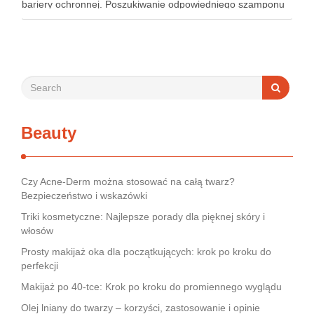
bariery ochronnej. Poszukiwanie odpowiedniego szamponu
bywa dla wielu pacjentów procesem długim i frustrującym, bo
rynek jest pełen produktów deklarujących …
Beauty
Czy Acne-Derm można stosować na całą twarz?
Bezpieczeństwo i wskazówki
Triki kosmetyczne: Najlepsze porady dla pięknej skóry i
włosów
Prosty makijaż oka dla początkujących: krok po kroku do
perfekcji
Makijaż po 40-tce: Krok po kroku do promiennego wyglądu
Olej lniany do twarzy – korzyści, zastosowanie i opinie