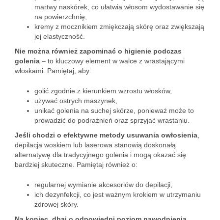
martwy naskórek, co ułatwia włosom wydostawanie się
na powierzchnię,
kremy z mocznikiem zmiękczają skórę oraz zwiększają
jej elastyczność.
Nie można również zapominać o higienie podczas
golenia
– to kluczowy element w walce z wrastającymi
włoskami. Pamiętaj, aby:
golić zgodnie z kierunkiem wzrostu włosków,
używać ostrych maszynek,
unikać golenia na suchej skórze, ponieważ może to
prowadzić do podrażnień oraz sprzyjać wrastaniu.
Jeśli chodzi o efektywne metody usuwania owłosienia
,
depilacja woskiem lub laserowa stanowią doskonałą
alternatywę dla tradycyjnego golenia i mogą okazać się
bardziej skuteczne. Pamiętaj również o:
regularnej wymianie akcesoriów do depilacji,
ich dezynfekcji, co jest ważnym krokiem w utrzymaniu
zdrowej skóry.
Na koniec, dbaj o odpowiedni poziom nawodnienia