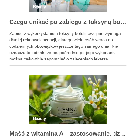
Beauty
Czego unikać po zabiegu z toksyną botulinową?
Zabieg z wykorzystaniem toksyny botulinowej nie wymaga
długiej rekonwalescencji, dlatego wiele osób wraca do
codziennych obowiązków jeszcze tego samego dnia. Nie
oznacza to jednak, że bezpośrednio po jego wykonaniu
można całkowicie zapomnieć o zaleceniach lekarza.
Pierwsze godziny i dni po zabiegu mają znaczenie dla
uzyskania oczekiwanego efektu oraz prawidłowego działania
…
Beauty
Maść z witaminą A – zastosowanie, działanie i bezpieczeństwo stosowania