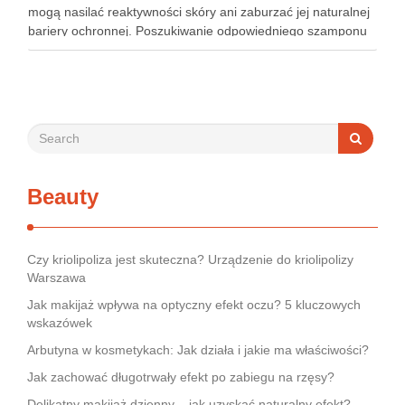
mogą nasilać reaktywności skóry ani zaburzać jej naturalnej
bariery ochronnej. Poszukiwanie odpowiedniego szamponu
bywa dla wielu pacjentów procesem długim i frustrującym, bo
rynek jest pełen produktów deklarujących …
Beauty
Czy kriolipoliza jest skuteczna? Urządzenie do kriolipolizy
Warszawa
Jak makijaż wpływa na optyczny efekt oczu? 5 kluczowych
wskazówek
Arbutyna w kosmetykach: Jak działa i jakie ma właściwości?
Jak zachować długotrwały efekt po zabiegu na rzęsy?
Delikatny makijaż dzienny – jak uzyskać naturalny efekt?