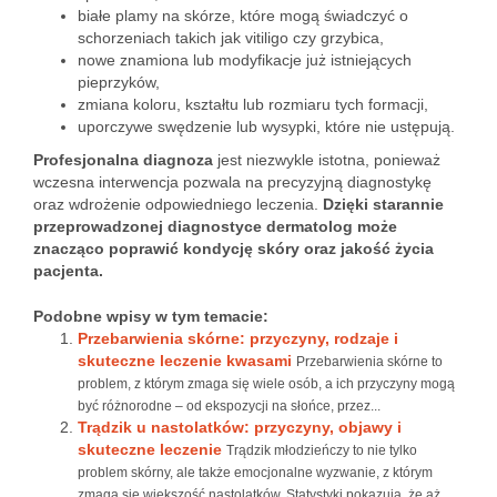
białe plamy na skórze, które mogą świadczyć o
schorzeniach takich jak vitiligo czy grzybica,
nowe znamiona lub modyfikacje już istniejących
pieprzyków,
zmiana koloru, kształtu lub rozmiaru tych formacji,
uporczywe swędzenie lub wysypki, które nie ustępują.
Profesjonalna diagnoza
jest niezwykle istotna, ponieważ
wczesna interwencja pozwala na precyzyjną diagnostykę
oraz wdrożenie odpowiedniego leczenia.
Dzięki starannie
przeprowadzonej diagnostyce dermatolog może
znacząco poprawić kondycję skóry oraz jakość życia
pacjenta.
Podobne wpisy w tym temacie:
Przebarwienia skórne: przyczyny, rodzaje i
skuteczne leczenie kwasami
Przebarwienia skórne to
problem, z którym zmaga się wiele osób, a ich przyczyny mogą
być różnorodne – od ekspozycji na słońce, przez...
Trądzik u nastolatków: przyczyny, objawy i
skuteczne leczenie
Trądzik młodzieńczy to nie tylko
problem skórny, ale także emocjonalne wyzwanie, z którym
zmaga się większość nastolatków. Statystyki pokazują, że aż