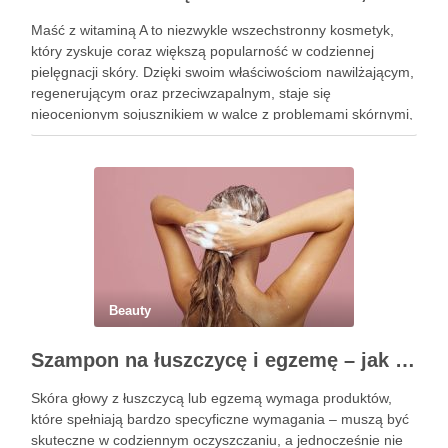
Maść z witaminą A to niezwykle wszechstronny kosmetyk,
który zyskuje coraz większą popularność w codziennej
pielęgnacji skóry. Dzięki swoim właściwościom nawilżającym,
regenerującym oraz przeciwzapalnym, staje się
nieocenionym sojusznikiem w walce z problemami skórnymi,
takimi jak zmarszczki, trądzik czy podrażnienia. Jej działanie
na skórę twarzy nie tylko poprawia jej teksturę, ale …
Beauty
Szampon na łuszczycę i egzemę – jak świadomie dobierać produkty przy wrażliwej skórze głowy?
Skóra głowy z łuszczycą lub egzemą wymaga produktów,
które spełniają bardzo specyficzne wymagania – muszą być
skuteczne w codziennym oczyszczaniu, a jednocześnie nie