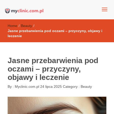
my clinic Kielce. naturalny krem do twarzy anti-age
Kosmetyki antyoksydacyjne
Home
/
Beauty
/
Jasne przebarwienia pod oczami – przyczyny, objawy i
leczenie
Jasne przebarwienia pod
oczami – przyczyny,
objawy i leczenie
By :
Myclinic.com.pl
24 lipca 2025
Category :
Beauty