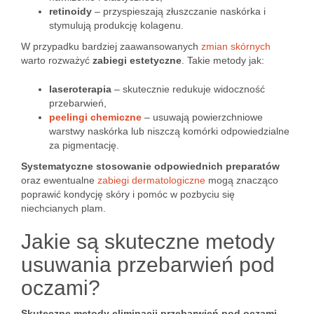
retinoidy
– przyspieszają złuszczanie naskórka i
stymulują produkcję kolagenu.
W przypadku bardziej zaawansowanych
zmian skórnych
warto rozważyć
zabiegi estetyczne
. Takie metody jak:
laseroterapia
– skutecznie redukuje widoczność
przebarwień,
peelingi chemiczne
– usuwają powierzchniowe
warstwy naskórka lub niszczą komórki odpowiedzialne
za pigmentację.
Systematyczne stosowanie odpowiednich preparatów
oraz ewentualne
zabiegi dermatologiczne
mogą znacząco
poprawić kondycję skóry i pomóc w pozbyciu się
niechcianych plam.
Jakie są skuteczne metody
usuwania przebarwień pod
oczami?
Skuteczne metody eliminacji przebarwień pod oczami