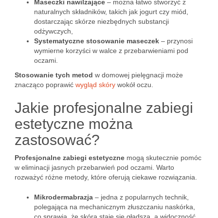
Maseczki nawilżające
– można łatwo stworzyć z
naturalnych składników, takich jak jogurt czy miód,
dostarczając skórze niezbędnych substancji
odżywczych,
Systematyczne stosowanie maseczek
– przynosi
wymierne korzyści w walce z przebarwieniami pod
oczami.
Stosowanie tych metod
w domowej pielęgnacji może
znacząco poprawić
wygląd skóry
wokół oczu.
Jakie profesjonalne zabiegi
estetyczne można
zastosować?
Profesjonalne zabiegi estetyczne
mogą skutecznie pomóc
w eliminacji jasnych przebarwień pod oczami. Warto
rozważyć różne metody, które oferują ciekawe rozwiązania.
Mikrodermabrazja
– jedna z popularnych technik,
polegająca na mechanicznym złuszczaniu naskórka,
co sprawia, że skóra staje się gładsza, a widoczność