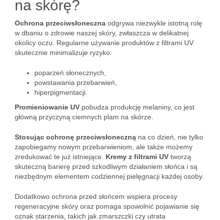
na skórę?
Ochrona przeciwsłoneczna
odgrywa niezwykle istotną rolę
w dbaniu o zdrowie naszej skóry, zwłaszcza w delikatnej
okolicy oczu. Regularne używanie produktów z filtrami UV
skutecznie minimalizuje ryzyko:
poparzeń słonecznych,
powstawania przebarwień,
hiperpigmentacji.
Promieniowanie UV
pobudza produkcję melaniny, co jest
główną przyczyną ciemnych plam na skórze.
Stosując ochronę przeciwsłoneczną
na co dzień, nie tylko
zapobiegamy nowym przebarwieniom, ale także możemy
zredukować te już istniejące.
Kremy z filtrami UV
tworzą
skuteczną barierę przed szkodliwym działaniem słońca i są
niezbędnym elementem codziennej pielęgnacji każdej osoby.
Dodatkowo ochrona przed słońcem wspiera procesy
regeneracyjne skóry oraz pomaga spowolnić pojawianie się
oznak starzenia, takich jak zmarszczki czy utrata