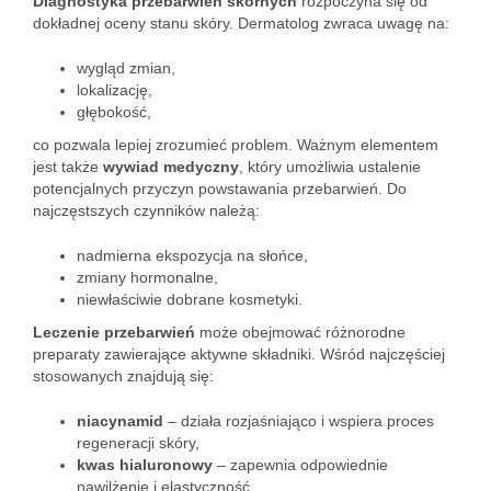
Diagnostyka przebarwień skórnych
rozpoczyna się od
dokładnej oceny stanu skóry. Dermatolog zwraca uwagę na:
wygląd zmian,
lokalizację,
głębokość,
co pozwala lepiej zrozumieć problem. Ważnym elementem
jest także
wywiad medyczny
, który umożliwia ustalenie
potencjalnych przyczyn powstawania przebarwień. Do
najczęstszych czynników należą:
nadmierna ekspozycja na słońce,
zmiany hormonalne,
niewłaściwie dobrane kosmetyki.
Leczenie przebarwień
może obejmować różnorodne
preparaty zawierające aktywne składniki. Wśród najczęściej
stosowanych znajdują się:
niacynamid
– działa rozjaśniająco i wspiera proces
regeneracji skóry,
kwas hialuronowy
– zapewnia odpowiednie
nawilżenie i elastyczność,