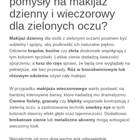
pomysły na makijaż
dzienny i wieczorowy
dla zielonych oczu?
Makijaż dzienny
dla osób z zielonymi oczami powinien być
subtelny i spójny, aby podkreślić ich naturalne piękno.
Odcienie
brązów, beżów
czy
złota
doskonale współgrają z
tym kolorem tęczówki. Lekkie cienie dodadzą świeżości
spojrzeniu, a
tusz do rzęs
sprawi, że będą one wyglądały na
pełniejsze, ale bez przesady.
Róż w brzoskwiniowym lub
różowym odcieniu
ożywi cały makijaż.
W przypadku
makijażu wieczorowego
warto postawić na
bardziej intensywne barwy, które nadadzą mu dramatyzmu.
Ciemne fiolety, granaty
czy
błękity
wspaniale kontrastują z
zielenią oczu, a zastosowanie techniki
smokey eye
w tych
kolorach stworzy efekt głębi oraz tajemniczości. Dodatkowo
brokatowe cienie
lub
metaliczne akcenty
mogą wzbogacić
wieczorny look.
Niezależnie od pory dnia ważne jest odpowiednie