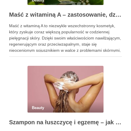
Beauty
Maść z witaminą A – zastosowanie, działanie i bezpieczeństwo stosowania
Maść z witaminą A to niezwykle wszechstronny kosmetyk,
który zyskuje coraz większą popularność w codziennej
pielęgnacji skóry. Dzięki swoim właściwościom nawilżającym,
regenerującym oraz przeciwzapalnym, staje się
nieocenionym sojusznikiem w walce z problemami skórnymi,
takimi jak zmarszczki, trądzik czy podrażnienia. Jej działanie
na skórę twarzy nie tylko poprawia jej teksturę, ale …
Beauty
Szampon na łuszczycę i egzemę – jak świadomie dobierać produkty przy wrażliwej skórze głowy?