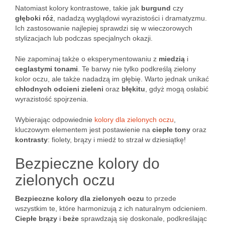
Natomiast kolory kontrastowe, takie jak
burgund
czy
głęboki róż
, nadadzą wyglądowi wyrazistości i dramatyzmu.
Ich zastosowanie najlepiej sprawdzi się w wieczorowych
stylizacjach lub podczas specjalnych okazji.
Nie zapominaj także o eksperymentowaniu z
miedzią
i
ceglastymi tonami
. Te barwy nie tylko podkreślą zielony
kolor oczu, ale także nadadzą im głębię. Warto jednak unikać
chłodnych odcieni zieleni
oraz
błękitu
, gdyż mogą osłabić
wyrazistość spojrzenia.
Wybierając odpowiednie
kolory dla zielonych oczu
,
kluczowym elementem jest postawienie na
ciepłe tony
oraz
kontrasty
: fiolety, brązy i miedź to strzał w dziesiątkę!
Bezpieczne kolory do
zielonych oczu
Bezpieczne kolory dla zielonych oczu
to przede
wszystkim te, które harmonizują z ich naturalnym odcieniem.
Ciepłe brązy
i
beże
sprawdzają się doskonale, podkreślając