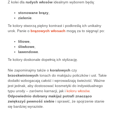
Z kolei dla
rudych włosów
idealnym wyborem będą:
stonowane brązy
,
zielenie
.
Te kolory stworzą piękny kontrast i podkreślą ich unikalny
urok. Panie o
brązowych włosach
mogą za to sięgnąć po:
liliowe
,
śliwkowe
,
lawendowe
.
Te kolory doskonale dopełnią ich stylizację.
Nie zapominajmy także o
koralowych
czy
brzoskwiniowych
tonach do makijażu policzków i ust. Takie
dodatki wzbogacają całość i wprowadzają świeżość. Ważne
jest jednak, aby dostosować kosmetyki do indywidualnego
typu urody – zarówno karnacji, jak i
koloru włosów
.
Odpowiednio dobrany makijaż potrafi znacząco
zwiększyć pewność siebie
i sprawić, że spojrzenie stanie
się bardziej wyraziste.