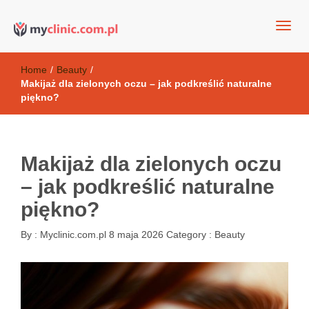
my clinic Kielce. naturalny krem do twarzy anti-age
Kosmetyki antyoksydacyjne
Home
/
Beauty
/
Makijaż dla zielonych oczu – jak podkreślić naturalne
piękno?
Makijaż dla zielonych oczu
– jak podkreślić naturalne
piękno?
By :
Myclinic.com.pl
8 maja 2026
Category :
Beauty