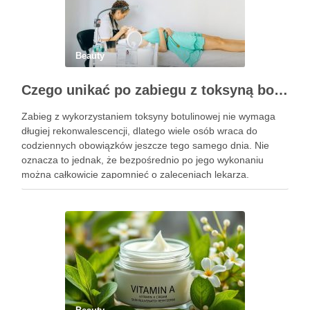
Beauty
Czego unikać po zabiegu z toksyną botulinową?
Zabieg z wykorzystaniem toksyny botulinowej nie wymaga
długiej rekonwalescencji, dlatego wiele osób wraca do
codziennych obowiązków jeszcze tego samego dnia. Nie
oznacza to jednak, że bezpośrednio po jego wykonaniu
można całkowicie zapomnieć o zaleceniach lekarza.
Pierwsze godziny i dni po zabiegu mają znaczenie dla
uzyskania oczekiwanego efektu oraz prawidłowego działania
…