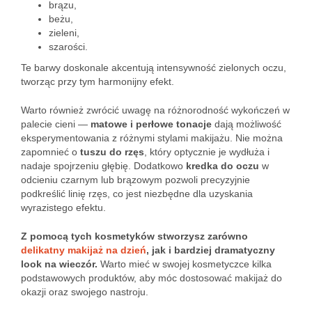
brązu,
beżu,
zieleni,
szarości.
Te barwy doskonale akcentują intensywność zielonych oczu,
tworząc przy tym harmonijny efekt.
Warto również zwrócić uwagę na różnorodność wykończeń w
palecie cieni —
matowe i perłowe tonacje
dają możliwość
eksperymentowania z różnymi stylami makijażu. Nie można
zapomnieć o
tuszu do rzęs
, który optycznie je wydłuża i
nadaje spojrzeniu głębię. Dodatkowo
kredka do oczu
w
odcieniu czarnym lub brązowym pozwoli precyzyjnie
podkreślić linię rzęs, co jest niezbędne dla uzyskania
wyrazistego efektu.
Z pomocą tych kosmetyków stworzysz zarówno
delikatny makijaż na dzień
, jak i bardziej dramatyczny
look na wieczór.
Warto mieć w swojej kosmetyczce kilka
podstawowych produktów, aby móc dostosować makijaż do
okazji oraz swojego nastroju.