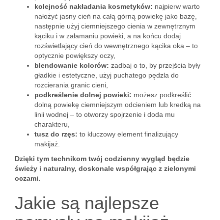
kolejność nakładania kosmetyków:
najpierw warto
nałożyć jasny cień na całą górną powiekę jako bazę,
następnie użyj ciemniejszego cienia w zewnętrznym
kąciku i w załamaniu powieki, a na końcu dodaj
rozświetlający cień do wewnętrznego kącika oka – to
optycznie powiększy oczy,
blendowanie kolorów:
zadbaj o to, by przejścia były
gładkie i estetyczne, użyj puchatego pędzla do
rozcierania granic cieni,
podkreślenie dolnej powieki:
możesz podkreślić
dolną powiekę ciemniejszym odcieniem lub kredką na
linii wodnej – to otworzy spojrzenie i doda mu
charakteru,
tusz do rzęs:
to kluczowy element finalizujący
makijaż.
Dzięki tym technikom twój codzienny wygląd będzie
świeży i naturalny, doskonale współgrając z zielonymi
oczami.
Jakie są najlepsze