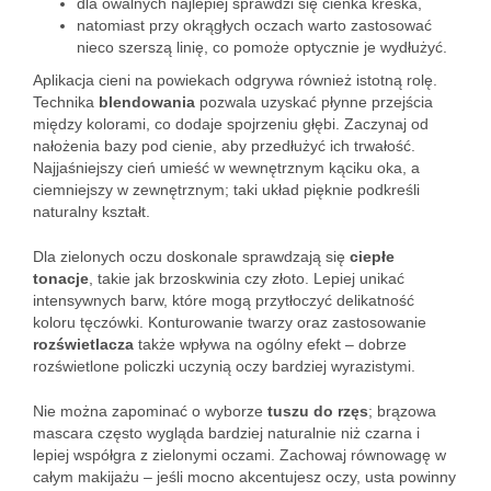
dla owalnych najlepiej sprawdzi się cienka kreska,
natomiast przy okrągłych oczach warto zastosować
nieco szerszą linię, co pomoże optycznie je wydłużyć.
Aplikacja cieni na powiekach odgrywa również istotną rolę.
Technika
blendowania
pozwala uzyskać płynne przejścia
między kolorami, co dodaje spojrzeniu głębi. Zaczynaj od
nałożenia bazy pod cienie, aby przedłużyć ich trwałość.
Najjaśniejszy cień umieść w wewnętrznym kąciku oka, a
ciemniejszy w zewnętrznym; taki układ pięknie podkreśli
naturalny kształt.
Dla zielonych oczu doskonale sprawdzają się
ciepłe
tonacje
, takie jak brzoskwinia czy złoto. Lepiej unikać
intensywnych barw, które mogą przytłoczyć delikatność
koloru tęczówki. Konturowanie twarzy oraz zastosowanie
rozświetlacza
także wpływa na ogólny efekt – dobrze
rozświetlone policzki uczynią oczy bardziej wyrazistymi.
Nie można zapominać o wyborze
tuszu do rzęs
; brązowa
mascara często wygląda bardziej naturalnie niż czarna i
lepiej współgra z zielonymi oczami. Zachowaj równowagę w
całym makijażu – jeśli mocno akcentujesz oczy, usta powinny