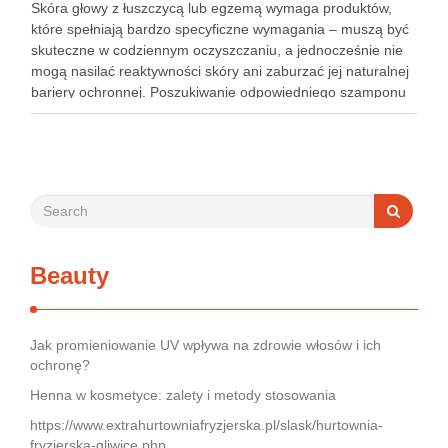
Skóra głowy z łuszczycą lub egzemą wymaga produktów,
które spełniają bardzo specyficzne wymagania – muszą być
skuteczne w codziennym oczyszczaniu, a jednocześnie nie
mogą nasilać reaktywności skóry ani zaburzać jej naturalnej
bariery ochronnej. Poszukiwanie odpowiedniego szamponu
bywa dla wielu pacjentów procesem długim i frustrującym, bo
rynek jest pełen produktów deklarujących …
Beauty
Jak promieniowanie UV wpływa na zdrowie włosów i ich
ochronę?
Henna w kosmetyce: zalety i metody stosowania
https://www.extrahurtowniafryzjerska.pl/slask/hurtownia-
fryzjerska-gliwice.php