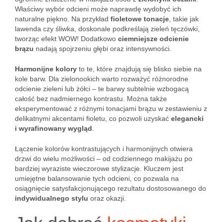
Właściwy wybór odcieni może naprawdę wydobyć ich
naturalne piękno. Na przykład
fioletowe tonacje
, takie jak
lawenda czy śliwka, doskonale podkreślają zieleń tęczówki,
tworząc efekt WOW! Dodatkowo
ciemniejsze odcienie
brązu
nadają spojrzeniu głębi oraz intensywności.
Harmonijne kolory
to te, które znajdują się blisko siebie na
kole barw. Dla zielonookich warto rozważyć różnorodne
odcienie zieleni lub żółci – te barwy subtelnie wzbogacą
całość bez nadmiernego kontrastu. Można także
eksperymentować z różnymi tonacjami brązu w zestawieniu z
delikatnymi akcentami fioletu, co pozwoli uzyskać
elegancki
i wyrafinowany wygląd
.
Łączenie kolorów kontrastujących i harmonijnych otwiera
drzwi do wielu możliwości – od codziennego makijażu po
bardziej wyraziste wieczorowe stylizacje. Kluczem jest
umiejętne balansowanie tych odcieni, co pozwala na
osiągnięcie satysfakcjonującego rezultatu dostosowanego do
indywidualnego stylu
oraz okazji.