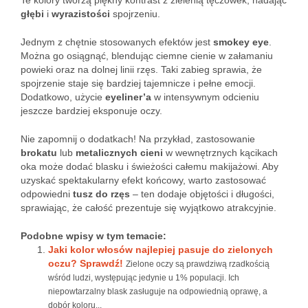
Te kolory tworzą piękny kontrast z zielenią tęczówek, nadając
głębi
i
wyrazistości
spojrzeniu.
Jednym z chętnie stosowanych efektów jest
smokey eye
.
Można go osiągnąć, blendując ciemne cienie w załamaniu
powieki oraz na dolnej linii rzęs. Taki zabieg sprawia, że
spojrzenie staje się bardziej tajemnicze i pełne emocji.
Dodatkowo, użycie
eyeliner’a
w intensywnym odcieniu
jeszcze bardziej eksponuje oczy.
Nie zapomnij o dodatkach! Na przykład, zastosowanie
brokatu
lub
metalicznych cieni
w wewnętrznych kącikach
oka może dodać blasku i świeżości całemu makijażowi. Aby
uzyskać spektakularny efekt końcowy, warto zastosować
odpowiedni
tusz do rzęs
– ten dodaje objętości i długości,
sprawiając, że całość prezentuje się wyjątkowo atrakcyjnie.
Podobne wpisy w tym temacie:
Jaki kolor włosów najlepiej pasuje do zielonych
oczu? Sprawdź!
Zielone oczy są prawdziwą rzadkością
wśród ludzi, występując jedynie u 1% populacji. Ich
niepowtarzalny blask zasługuje na odpowiednią oprawę, a
dobór koloru...