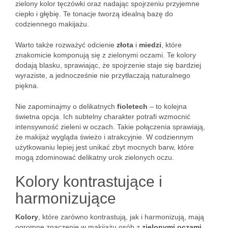
zielony kolor tęczówki oraz nadając spojrzeniu przyjemne
ciepło i głębię. Te tonacje tworzą idealną bazę do
codziennego makijażu.
Warto także rozważyć odcienie
złota
i
miedzi
, które
znakomicie komponują się z zielonymi oczami. Te kolory
dodają blasku, sprawiając, że spojrzenie staje się bardziej
wyraziste, a jednocześnie nie przytłaczają naturalnego
piękna.
Nie zapominajmy o delikatnych
fioletech
– to kolejna
świetna opcja. Ich subtelny charakter potrafi wzmocnić
intensywność zieleni w oczach. Takie połączenia sprawiają,
że makijaż wygląda świeżo i atrakcyjnie. W codziennym
użytkowaniu lepiej jest unikać zbyt mocnych barw, które
mogą zdominować delikatny urok zielonych oczu.
Kolory kontrastujące i
harmonizujące
Kolory
, które zarówno kontrastują, jak i harmonizują, mają
ogromne znaczenie w makijażu osób z
zielonymi oczami
.