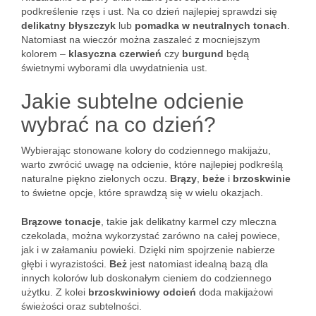
podkreślenie rzęs i ust. Na co dzień najlepiej sprawdzi się
delikatny błyszczyk
lub
pomadka w neutralnych tonach
.
Natomiast na wieczór można zaszaleć z mocniejszym
kolorem –
klasyczna czerwień
czy
burgund
będą
świetnymi wyborami dla uwydatnienia ust.
Jakie subtelne odcienie
wybrać na co dzień?
Wybierając stonowane kolory do codziennego makijażu,
warto zwrócić uwagę na odcienie, które najlepiej podkreślą
naturalne piękno zielonych oczu.
Brązy
,
beże
i
brzoskwinie
to świetne opcje, które sprawdzą się w wielu okazjach.
Brązowe tonacje
, takie jak delikatny karmel czy mleczna
czekolada, można wykorzystać zarówno na całej powiece,
jak i w załamaniu powieki. Dzięki nim spojrzenie nabierze
głębi i wyrazistości.
Beż
jest natomiast idealną bazą dla
innych kolorów lub doskonałym cieniem do codziennego
użytku. Z kolei
brzoskwiniowy odcień
doda makijażowi
świeżości oraz subtelności.