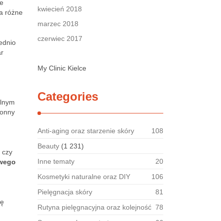
że
kwiecień 2018
a różne
marzec 2018
czerwiec 2017
ednio
ar
My Clinic Kielce
Categories
alnym
ronny
Anti-aging oraz starzenie skóry
108
Beauty
(1 231)
czy
Inne tematy
20
wego
Kosmetyki naturalne oraz DIY
106
Pielęgnacja skóry
81
ię
Rutyna pielęgnacyjna oraz kolejność
78