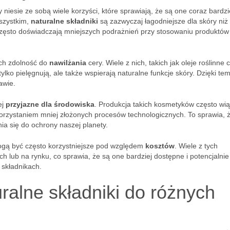
niesie ze sobą wiele korzyści, które sprawiają, że są one coraz bardzi
szystkim,
naturalne składniki
są zazwyczaj łagodniejsze dla skóry niż 
często doświadczają mniejszych podrażnień przy stosowaniu produktów
 ich zdolność do
nawilżania
cery. Wiele z nich, takich jak oleje roślinne 
ylko pielęgnują, ale także wspierają naturalne funkcje skóry. Dzięki te
awie.
ej
przyjazne dla środowiska
. Produkcja takich kosmetyków często wią
korzystaniem mniej złożonych procesów technologicznych. To sprawia, 
ia się do ochrony naszej planety.
ogą być często korzystniejsze pod względem
kosztów
. Wiele z tych
lub na rynku, co sprawia, że są one bardziej dostępne i potencjalnie
składnikach.
ralne składniki do różnych