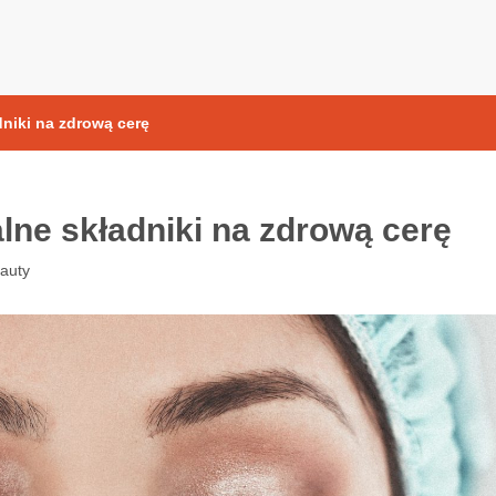
yoksydacyjne
dniki na zdrową cerę
alne składniki na zdrową cerę
auty