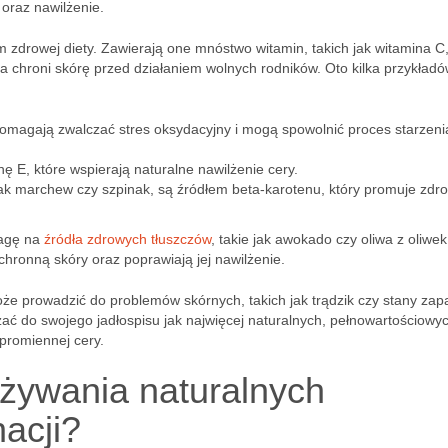
oraz nawilżenie.
drowej diety. Zawierają one mnóstwo witamin, takich jak witamina C,
 chroni skórę przed działaniem wolnych rodników. Oto kilka przykład
omagają zwalczać stres oksydacyjny i mogą spowolnić proces starzeni
ę E, które wspierają naturalne nawilżenie cery.
jak marchew czy szpinak, są źródłem beta-karotenu, który promuje zdr
wagę na
źródła zdrowych tłuszczów
, takie jak awokado czy oliwa z oliwek
hronną skóry oraz poprawiają jej nawilżenie.
e prowadzić do problemów skórnych, takich jak trądzik czy stany zap
zać do swojego jadłospisu jak najwięcej naturalnych, pełnowartościowy
 promiennej cery.
używania naturalnych
acji?