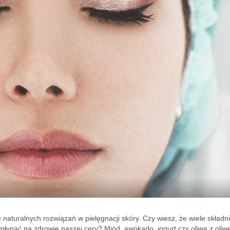
naturalnych rozwiązań w pielęgnacji skóry. Czy wiesz, że wiele składn
ynąć na zdrowie naszej cery? Miód, awokado, jogurt czy oliwa z oliwe