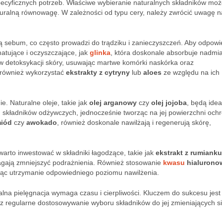
pecyficznych potrzeb. Właściwe wybieranie naturalnych składników mo
turalną równowagę. W zależności od typu cery, należy zwrócić uwagę n
ą sebum, co często prowadzi do trądziku i zanieczyszczeń. Aby odpowi
matujące i oczyszczające, jak
glinka
, która doskonale absorbuje nadmi
w detoksykacji skóry, usuwając martwe komórki naskórka oraz
a również wykorzystać
ekstrakty z cytryny
lub
aloes
ze względu na ich
e. Naturalne oleje, takie jak
olej arganowy
czy
olej jojoba
, będą ide
 składników odżywczych, jednocześnie tworząc na jej powierzchni och
iód
czy
awokado
, również doskonale nawilżają i regenerują skórę,
arto inwestować w składniki łagodzące, takie jak
ekstrakt z rumianku
omagają zmniejszyć podrażnienia. Również stosowanie
kwasu
hialurono
ając utrzymanie odpowiedniego poziomu nawilżenia.
alna pielęgnacja wymaga czasu i cierpliwości. Kluczem do sukcesu jest
z regularne dostosowywanie wyboru składników do jej zmieniających s