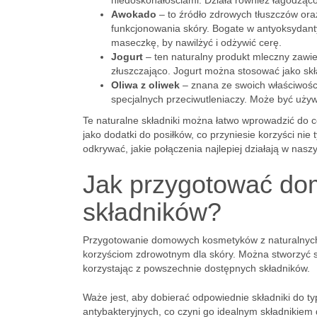
niedoskonałościami. Działa również łagodząco 
Awokado
– to źródło zdrowych tłuszczów or
funkcjonowania skóry. Bogate w antyoksydant
maseczkę, by nawilżyć i odżywić cerę.
Jogurt
– ten naturalny produkt mleczny zawier
złuszczająco. Jogurt można stosować jako skł
Oliwa z oliwek
– znana ze swoich właściwości 
specjalnych przeciwutleniaczy. Może być uży
Te naturalne składniki można łatwo wprowadzić do c
jako dodatki do posiłków, co przyniesie korzyści nie
odkrywać, jakie połączenia najlepiej działają w nas
Jak przygotować do
składników?
Przygotowanie domowych kosmetyków z naturalnych sk
korzyściom zdrowotnym dla skóry. Można stworzyć sze
korzystając z powszechnie dostępnych składników.
Waże jest, aby dobierać odpowiednie składniki do typ
antybakteryjnych, co czyni go idealnym składnikiem d