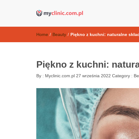
Kosmetyki ant
my clinic Kielce. naturalny krem do twarzy anti-age
Home
/
Beauty
/
Piękno z kuchni: naturalne skła
Piękno z kuchni: natur
By :
Myclinic.com.pl
27 września 2022
Category :
Be