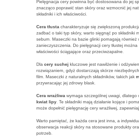
Pielęgnacja cery powinna być dostosowana do jej s
znacząco poprawić stan skóry oraz wzmocnić jej na
składniki i ich właściwości.
Cera tłusta
charakteryzuje się zwiększoną produkcj
zadbać o taki typ skóry, warto sięgnąć po składniki 
sebum. Maseczki na bazie glinki pomagają również 
zanieczyszczenia. Do pielęgnacji cery tłustej możn
właściwości ściągające oraz przeciwzapalne.
Dla
cery suchej
kluczowe jest nawilżenie i odżywieni
rozwiązaniem, gdyż dostarczają skórze niezbędnych
film. Maseczki z naturalnych składników, takich jak
m
przywracając jej zdrowy blask.
Cera wrażliwa
wymaga szczególnej uwagi, dlatego w
kwiat lipy
. Te składniki mają działanie kojące i p
może dopełnić pielęgnację cery wrażliwej, zapewni
Warto pamiętać, że każda cera jest inna, a indywidu
obserwacja reakcji skóry na stosowane produkty ora
potrzeb.