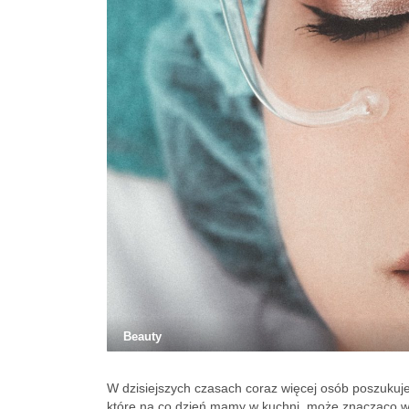
Beauty
W dzisiejszych czasach coraz więcej osób poszukuje 
które na co dzień mamy w kuchni, może znacząco wpł