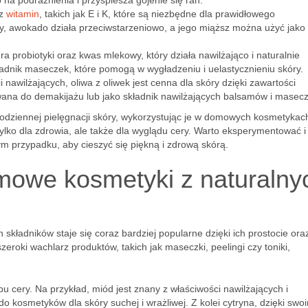
na podrażnienia i przyspiesza gojenie się ran.
az
witamin
, takich jak E i K, które są niezbędne dla prawidłowego
y, awokado działa przeciwstarzeniowo, a jego miąższ można użyć jako
a probiotyki oraz kwas mlekowy, który działa nawilżająco i naturalnie
adnik maseczek, które pomogą w wygładzeniu i uelastycznieniu skóry.
nawilżających, oliwa z oliwek jest cenna dla skóry dzięki zawartości
wana do demakijażu lub jako składnik nawilżających balsamów i masec
odziennej pielęgnacji skóry, wykorzystując je w domowych kosmetykac
 tylko dla zdrowia, ale także dla wyglądu cery. Warto eksperymentować i
zym przypadku, aby cieszyć się piękną i zdrową skórą.
mowe kosmetyki z naturalny
ładników staje się coraz bardziej popularne dzięki ich prostocie ora
roki wachlarz produktów, takich jak maseczki, peelingi czy toniki,
u cery. Na przykład, miód jest znany z właściwości nawilżających i
o kosmetyków dla skóry suchej i wrażliwej. Z kolei cytryna, dzięki swo