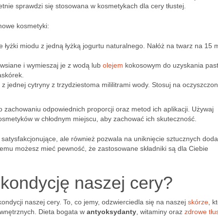
tnie sprawdzi się stosowana w kosmetykach dla cery tłustej.
omowe kosmetyki:
łyżki miodu z jedną łyżką jogurtu naturalnego. Nałóż na twarz na 15 m
owsiane i wymieszaj je z wodą lub
olejem
kokosowym do uzyskania past
askórek.
 jednej cytryny z trzydziestoma mililitrami wody. Stosuj na oczyszczo
 zachowaniu odpowiednich proporcji oraz metod ich aplikacji. Używaj
kosmetyków w chłodnym miejscu, aby zachować ich skuteczność.
satysfakcjonujące, ale również pozwala na uniknięcie sztucznych dod
temu możesz mieć pewność, że zastosowane składniki są dla Ciebie
 kondycję naszej cery?
ndycji naszej cery. To, co jemy, odzwierciedla się na naszej
skórze
, k
wnętrznych. Dieta bogata w
antyoksydanty
, witaminy oraz
zdrowe tłu