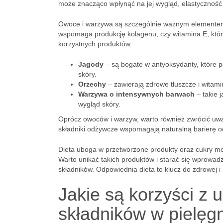
może znacząco wpłynąć na jej wygląd, elastyczność 
Owoce i warzywa są szczególnie ważnym elementem z
wspomaga produkcję kolagenu, czy witamina E, która
korzystnych produktów:
Jagody
– są bogate w antyoksydanty, które p
skóry.
Orzechy
– zawierają zdrowe tłuszcze i witamin
Warzywa o intensywnych barwach
– takie 
wygląd skóry.
Oprócz owoców i warzyw, warto również zwrócić u
składniki odżywcze wspomagają naturalną barierę oc
Dieta uboga w przetworzone produkty oraz cukry moż
Warto unikać takich produktów i starać się wprowad
składników. Odpowiednia dieta to klucz do zdrowej i
Jakie są korzyści z 
składników w pielęgn