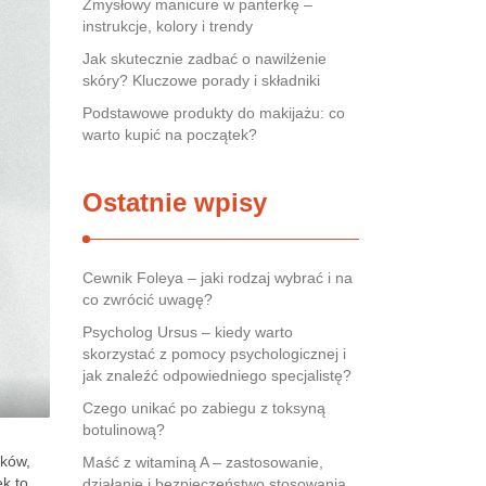
Zmysłowy manicure w panterkę –
instrukcje, kolory i trendy
Jak skutecznie zadbać o nawilżenie
skóry? Kluczowe porady i składniki
Podstawowe produkty do makijażu: co
warto kupić na początek?
Ostatnie wpisy
Cewnik Foleya – jaki rodzaj wybrać i na
co zwrócić uwagę?
Psycholog Ursus – kiedy warto
skorzystać z pomocy psychologicznej i
jak znaleźć odpowiedniego specjalistę?
Czego unikać po zabiegu z toksyną
botulinową?
ików,
Maść z witaminą A – zastosowanie,
k to
działanie i bezpieczeństwo stosowania