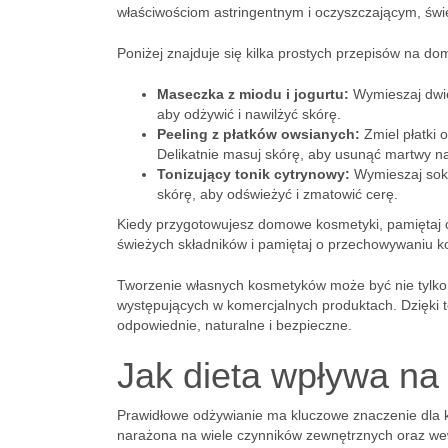
właściwościom astringentnym i oczyszczającym, świe
Poniżej znajduje się kilka prostych przepisów na d
Maseczka z miodu i jogurtu:
Wymieszaj dwie 
aby odżywić i nawilżyć skórę.
Peeling z płatków owsianych:
Zmiel płatki 
Delikatnie masuj skórę, aby usunąć martwy n
Tonizujący tonik cytrynowy:
Wymieszaj sok z
skórę, aby odświeżyć i zmatowić cerę.
Kiedy przygotowujesz domowe kosmetyki, pamiętaj o
świeżych składników i pamiętaj o przechowywaniu 
Tworzenie własnych kosmetyków może być nie tylko 
występujących w komercjalnych produktach. Dzięki 
odpowiednie, naturalne i bezpieczne.
Jak dieta wpływa na
Prawidłowe odżywianie ma kluczowe znaczenie dla ko
narażona na wiele czynników zewnętrznych oraz we