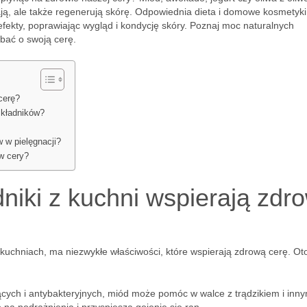
wiają, ale także regenerują skórę. Odpowiednia dieta i domowe kosmetyki
fekty, poprawiając wygląd i kondycję skóry. Poznaj moc naturalnych
dbać o swoją cerę.
cerę?
składników?
 w pielęgnacji?
w cery?
dniki z kuchni wspierają zdr
uchniach, ma niezwykłe właściwości, które wspierają zdrową cerę. Oto
cych i antybakteryjnych, miód może pomóc w walce z trądzikiem i inny