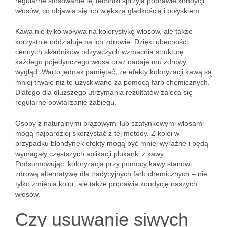
regularne stosowanie tej techniki sprzyja poprawie kondycji
włosów, co objawia się ich większą gładkością i połyskiem.
Kawa nie tylko wpływa na kolorystykę włosów, ale także
korzystnie oddziałuje na ich zdrowie. Dzięki obecności
cennych składników odżywczych wzmacnia strukturę
każdego pojedynczego włosa oraz nadaje mu zdrowy
wygląd. Warto jednak pamiętać, że efekty koloryzacji kawą są
mniej trwałe niż te uzyskiwane za pomocą farb chemicznych.
Dlatego dla dłuższego utrzymania rezultatów zaleca się
regularne powtarzanie zabiegu.
Osoby z naturalnymi brązowymi lub szatynkowymi włosami
mogą najbardziej skorzystać z tej metody. Z kolei w
przypadku blondynek efekty mogą być mniej wyraźne i będą
wymagały częstszych aplikacji płukanki z kawy.
Podsumowując, koloryzacja przy pomocy kawy stanowi
zdrową alternatywę dla tradycyjnych farb chemicznych – nie
tylko zmienia kolor, ale także poprawia kondycję naszych
włosów.
Czy usuwanie siwych