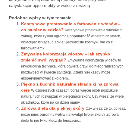
satysfakcjonujące efekty w walce z siwizną.
Podobne wpisy w tym temacie:
Keratynowe prostowanie a farbowanie włosów –
co musisz wiedzieć?
Keratynowe prostowanie włosów to
zabieg, który zyskał ogromną popularność w ostatnich latach,
obiecując lśniące, gładkie i jedwabiste kosmyki. Ale co z
farbowaniem?...
Zmywalna koloryzacja włosów – jak szybko
zmienić swój wygląd?
Zmywalna koloryzacja włosów to
rewolucyjna technika, która otwiera drzwi do nieograniczonych
możliwości w świecie stylizacji. Dzięki niej każdy może
eksperymentować z kolorem,...
Piękno z kuchni: naturalne składniki na zdrową
cerę
W dzisiejszych czasach coraz więcej osób poszukuje
naturalnych rozwiązań w pielęgnacji skóry. Czy wiesz, że wiele
składników, które na co dzień mamy...
Zdrowa dieta dla pięknej skóry
Czy wiesz, że to, co jesz,
może mieć ogromny wpływ na wygląd twojej skóry? Zdrowa
dieta to nie tylko klucz do lepszego...