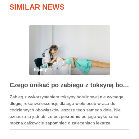
SIMILAR NEWS
Beauty
Czego unikać po zabiegu z toksyną botulinową?
Zabieg z wykorzystaniem toksyny botulinowej nie wymaga
długiej rekonwalescencji, dlatego wiele osób wraca do
codziennych obowiązków jeszcze tego samego dnia. Nie
oznacza to jednak, że bezpośrednio po jego wykonaniu
można całkowicie zapomnieć o zaleceniach lekarza.
Pierwsze godziny i dni po zabiegu mają znaczenie dla
uzyskania oczekiwanego efektu oraz prawidłowego działania