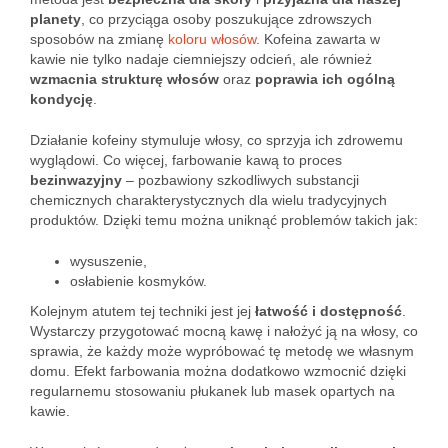
planety
, co przyciąga osoby poszukujące zdrowszych
sposobów na zmianę
koloru włosów
. Kofeina zawarta w
kawie nie tylko nadaje ciemniejszy odcień, ale również
wzmacnia strukturę włosów
oraz
poprawia ich ogólną
kondycję
.
Działanie kofeiny stymuluje włosy, co sprzyja ich zdrowemu
wyglądowi. Co więcej, farbowanie kawą to proces
bezinwazyjny
– pozbawiony szkodliwych substancji
chemicznych charakterystycznych dla wielu tradycyjnych
produktów. Dzięki temu można uniknąć problemów takich jak:
wysuszenie,
osłabienie kosmyków.
Kolejnym atutem tej techniki jest jej
łatwość i dostępność
.
Wystarczy przygotować mocną kawę i nałożyć ją na włosy, co
sprawia, że każdy może wypróbować tę metodę we własnym
domu. Efekt farbowania można dodatkowo wzmocnić dzięki
regularnemu stosowaniu płukanek lub masek opartych na
kawie.