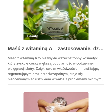
…
Beauty
Maść z witaminą A – zastosowanie, działanie i bezpieczeństwo stosowania
Maść z witaminą A to niezwykle wszechstronny kosmetyk,
który zyskuje coraz większą popularność w codziennej
pielęgnacji skóry. Dzięki swoim właściwościom nawilżającym,
regenerującym oraz przeciwzapalnym, staje się
nieocenionym sojusznikiem w walce z problemami skórnymi,
takimi jak zmarszczki, trądzik czy podrażnienia. Jej działanie
na skórę twarzy nie tylko poprawia jej teksturę, ale …