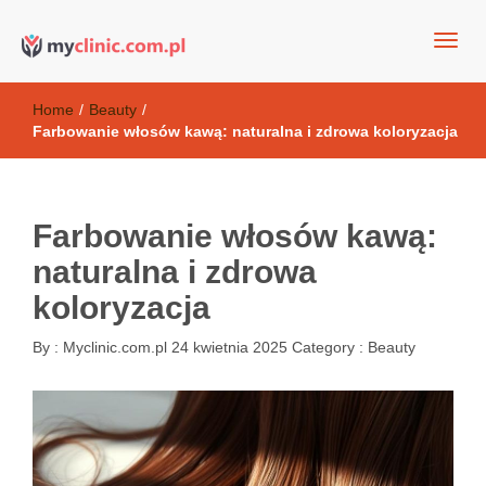
my clinic Kielce. naturalny krem do twarzy anti-age
Kosmetyki antyoksydacyjne
Home
/
Beauty
/
Farbowanie włosów kawą: naturalna i zdrowa koloryzacja
Farbowanie włosów kawą:
naturalna i zdrowa
koloryzacja
By :
Myclinic.com.pl
24 kwietnia 2025
Category :
Beauty