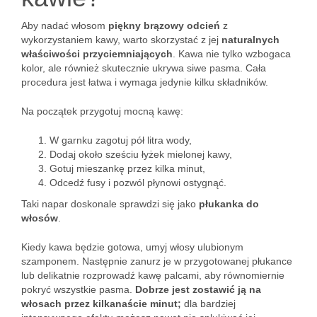
Aby nadać włosom
piękny brązowy odcień
z
wykorzystaniem kawy, warto skorzystać z jej
naturalnych
właściwości przyciemniających
. Kawa nie tylko wzbogaca
kolor, ale również skutecznie ukrywa siwe pasma. Cała
procedura jest łatwa i wymaga jedynie kilku składników.
Na początek przygotuj mocną kawę:
W garnku zagotuj pół litra wody,
Dodaj około sześciu łyżek mielonej kawy,
Gotuj mieszankę przez kilka minut,
Odcedź fusy i pozwól płynowi ostygnąć.
Taki napar doskonale sprawdzi się jako
płukanka do
włosów
.
Kiedy kawa będzie gotowa, umyj włosy ulubionym
szamponem. Następnie zanurz je w przygotowanej płukance
lub delikatnie rozprowadź kawę palcami, aby równomiernie
pokryć wszystkie pasma.
Dobrze jest zostawić ją na
włosach przez kilkanaście minut;
dla bardziej