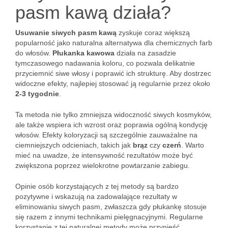
pasm kawą działa?
Usuwanie siwych pasm kawą
zyskuje coraz większą
popularność jako naturalna alternatywa dla chemicznych farb
do włosów.
Płukanka kawowa
działa na zasadzie
tymczasowego nadawania koloru, co pozwala delikatnie
przyciemnić siwe włosy i poprawić ich strukturę. Aby dostrzec
widoczne efekty, najlepiej stosować ją regularnie przez około
2-3 tygodnie
.
Ta metoda nie tylko zmniejsza widoczność siwych kosmyków,
ale także wspiera ich wzrost oraz poprawia ogólną kondycję
włosów. Efekty koloryzacji są szczególnie zauważalne na
ciemniejszych odcieniach, takich jak
brąz
czy
czerń
. Warto
mieć na uwadze, że intensywność rezultatów może być
zwiększona poprzez wielokrotne powtarzanie zabiegu.
Opinie osób korzystających z tej metody są bardzo
pozytywne i wskazują na zadowalające rezultaty w
eliminowaniu siwych pasm, zwłaszcza gdy płukankę stosuje
się razem z innymi technikami pielęgnacyjnymi. Regularne
korzystanie z tej naturalnej metody może przynieść