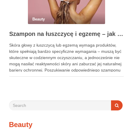
Beauty
Szampon na łuszczycę i egzemę – jak świadomie dobierać produkty przy wrażliwej skórze głowy?
Skóra głowy z łuszczycą lub egzemą wymaga produktów,
które spełniają bardzo specyficzne wymagania – muszą być
skuteczne w codziennym oczyszczaniu, a jednocześnie nie
mogą nasilać reaktywności skóry ani zaburzać jej naturalnej
bariery ochronnej. Poszukiwanie odpowiedniego szamponu
bywa dla wielu pacjentów procesem długim i frustrującym, bo
rynek jest pełen produktów deklarujących …
Beauty