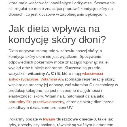
które mają właściwości nawilżające i odżywcze. Stosowanie
ich regularnie może znacząco poprawić kondycję skóry na
dłoniach, co jest kluczowe w zapobieganiu pęknięciom.
Jak dieta wpływa na
kondycję skóry dłoni?
Dieta odgrywa istotną rolę w zdrowiu naszej skóry, a
kondycja skóry dłoni nie jest wyjątkiem. Spożywanie
odpowiednich pokarmów może znacząco wpłynąć na jej
wygląd oraz funkcje ochronne. Kluczowe są przede
wszystkim
witaminy A, C i E
, które mają
właściwości
antyoksydacyjne
.
Witamina A
wspomaga regenerację skóry,
wspierając procesy jej odnowy, zaś witamina C uczestniczy w
produkcji kolagenu, co jest niezbędne dla jędrności i
elastyczności skóry. Witamina E natomiast działa jako
naturalny filtr przeciwsłoneczny
, chroniąc skórę dłoni przed
szkodliwym działaniem promieni UV.
Pokarmy bogate w
kwasy
tłuszczowe omega-3
, takie jak
ryby, orzechy czy nasiona, również są ważnym elementem