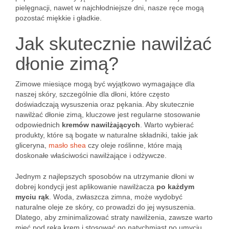
pielęgnacji, nawet w najchłodniejsze dni, nasze ręce mogą
pozostać miękkie i gładkie.
Jak skutecznie nawilżać
dłonie zimą?
Zimowe miesiące mogą być wyjątkowo wymagające dla
naszej skóry, szczególnie dla dłoni, które często
doświadczają wysuszenia oraz pękania. Aby skutecznie
nawilżać dłonie zimą, kluczowe jest regularne stosowanie
odpowiednich
kremów nawilżających
. Warto wybierać
produkty, które są bogate w naturalne składniki, takie jak
gliceryna,
masło shea
czy oleje roślinne, które mają
doskonałe właściwości nawilżające i odżywcze.
Jednym z najlepszych sposobów na utrzymanie dłoni w
dobrej kondycji jest aplikowanie nawilżacza
po każdym
myciu rąk
. Woda, zwłaszcza zimna, może wydobyć
naturalne oleje ze skóry, co prowadzi do jej wysuszenia.
Dlatego, aby zminimalizować straty nawilżenia, zawsze warto
mieć pod ręką krem i stosować go natychmiast po umyciu