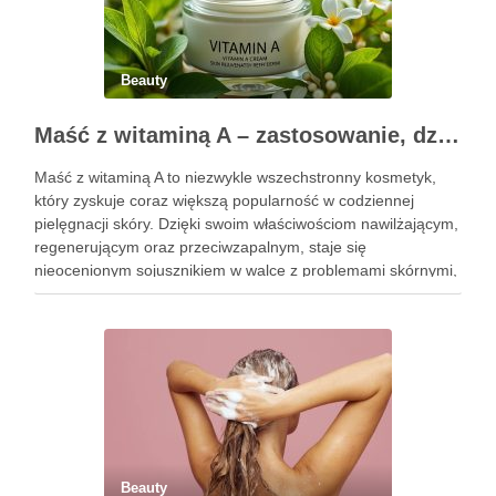
Beauty
Maść z witaminą A – zastosowanie, działanie i bezpieczeństwo stosowania
Maść z witaminą A to niezwykle wszechstronny kosmetyk,
który zyskuje coraz większą popularność w codziennej
pielęgnacji skóry. Dzięki swoim właściwościom nawilżającym,
regenerującym oraz przeciwzapalnym, staje się
nieocenionym sojusznikiem w walce z problemami skórnymi,
takimi jak zmarszczki, trądzik czy podrażnienia. Jej działanie
na skórę twarzy nie tylko poprawia jej teksturę, ale …
Beauty