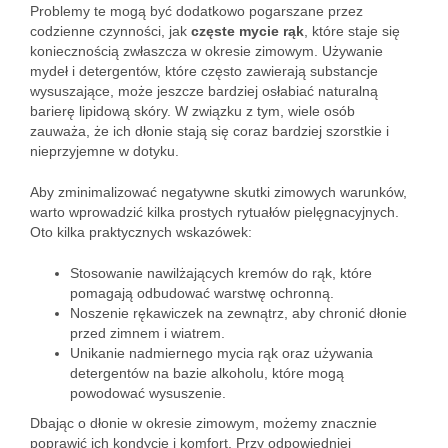
Problemy te mogą być dodatkowo pogarszane przez
codzienne czynności, jak
częste mycie rąk
, które staje się
koniecznością zwłaszcza w okresie zimowym. Używanie
mydeł i detergentów, które często zawierają substancje
wysuszające, może jeszcze bardziej osłabiać naturalną
barierę lipidową skóry. W związku z tym, wiele osób
zauważa, że ich dłonie stają się coraz bardziej szorstkie i
nieprzyjemne w dotyku.
Aby zminimalizować negatywne skutki zimowych warunków,
warto wprowadzić kilka prostych rytuałów pielęgnacyjnych.
Oto kilka praktycznych wskazówek:
Stosowanie nawilżających kremów do rąk, które
pomagają odbudować warstwę ochronną.
Noszenie rękawiczek na zewnątrz, aby chronić dłonie
przed zimnem i wiatrem.
Unikanie nadmiernego mycia rąk oraz używania
detergentów na bazie alkoholu, które mogą
powodować wysuszenie.
Dbając o dłonie w okresie zimowym, możemy znacznie
poprawić ich kondycję i komfort. Przy odpowiedniej