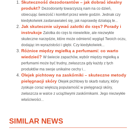
Skuteczność dezodorantów – jak dobrać idealny
produkt?
Dezodoranty towarzyszą nam na co dzień,
obiecując świeżość i komfort przez wiele godzin. Jednak czy
kiedykolwiek zastanawiałeś się, jak naprawdę działają te...
Jak skutecznie używać zalotki do rzęs? Porady i
instrukcje
Zalotka do rzęs to niewielkie, ale niezwykle
skuteczne narzędzie, które może odmienić wygląd Twoich oczu,
dodając im wyrazistości i głębi. Czy kiedykolwiek...
Różnice między mgiełką a perfumami: co warto
wiedzieć?
W świecie zapachów, wybór między mgiełką a
perfumami może być trudny, zwłaszcza gdy każdy z tych
produktów ma swoje unikalne cechy i...
Olejek pichtowy na zaskórniki – skuteczne metody
pielęgnacji skóry
Olejek pichtowy to skarb natury, który
zyskuje coraz większą popularność w pielęgnacji skóry,
zwłaszcza w walce z uciążliwymi zaskórnikami. Jego niezwykłe
właściwości...
SIMILAR NEWS