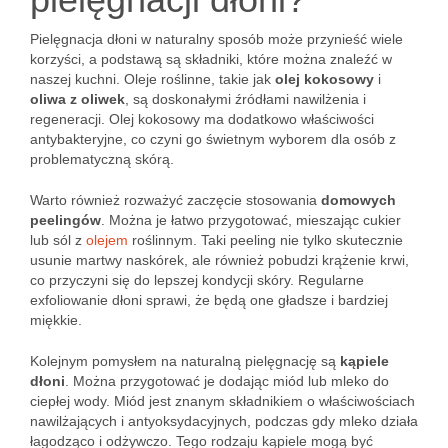
Pielęgnacja dłoni w naturalny sposób może przynieść wiele
korzyści, a podstawą są składniki, które można znaleźć w
naszej kuchni. Oleje roślinne, takie jak
olej kokosowy
i
oliwa z oliwek
, są doskonałymi źródłami nawilżenia i
regeneracji. Olej kokosowy ma dodatkowo właściwości
antybakteryjne, co czyni go świetnym wyborem dla osób z
problematyczną skórą.
Warto również rozważyć zaczęcie stosowania
domowych
peelingów
. Można je łatwo przygotować, mieszając cukier
lub sól z
olejem
roślinnym. Taki peeling nie tylko skutecznie
usunie martwy naskórek, ale również pobudzi krążenie krwi,
co przyczyni się do lepszej kondycji skóry. Regularne
exfoliowanie dłoni sprawi, że będą one gładsze i bardziej
miękkie.
Kolejnym pomysłem na naturalną pielęgnację są
kąpiele
dłoni
. Można przygotować je dodając miód lub mleko do
ciepłej wody. Miód jest znanym składnikiem o właściwościach
nawilżających i antyoksydacyjnych, podczas gdy mleko działa
łagodząco i odżywczo. Tego rodzaju kąpiele mogą być