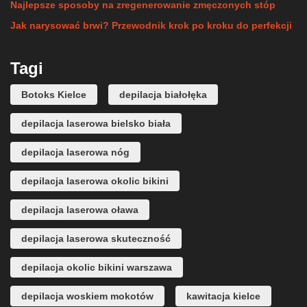
Najlepsze sposoby na zregenerowanie zmęczonych stóp
Jak narysować brwi? Przewodnik krok po kroku do perfekcji
Tagi
Botoks Kielce
depilacja białołęka
depilacja laserowa bielsko biała
depilacja laserowa nóg
depilacja laserowa okolic bikini
depilacja laserowa oława
depilacja laserowa skuteczność
depilacja okolic bikini warszawa
depilacja woskiem mokotów
kawitacja kielce