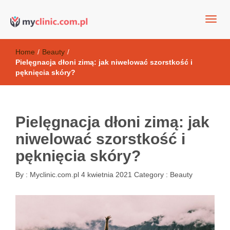
my clinic Kielce. naturalny krem do twarzy anti-age
Kosmetyki antyoksydacyjne
Home
/
Beauty
/
Pielęgnacja dłoni zimą: jak niwelować szorstkość i
pęknięcia skóry?
Pielęgnacja dłoni zimą: jak
niwelować szorstkość i
pęknięcia skóry?
By :
Myclinic.com.pl
4 kwietnia 2021
Category :
Beauty