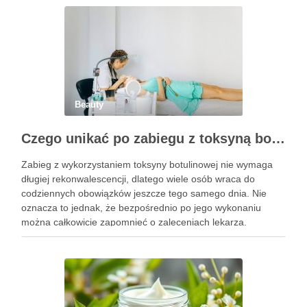
Beauty
Czego unikać po zabiegu z toksyną botulinową?
Zabieg z wykorzystaniem toksyny botulinowej nie wymaga
długiej rekonwalescencji, dlatego wiele osób wraca do
codziennych obowiązków jeszcze tego samego dnia. Nie
oznacza to jednak, że bezpośrednio po jego wykonaniu
można całkowicie zapomnieć o zaleceniach lekarza.
Pierwsze godziny i dni po zabiegu mają znaczenie dla
uzyskania oczekiwanego efektu oraz prawidłowego działania
…