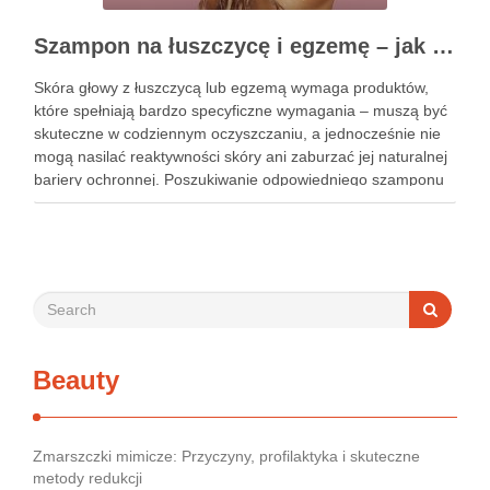
Szampon na łuszczycę i egzemę – jak świadomie dobierać produkty przy wrażliwej skórze głowy?
Skóra głowy z łuszczycą lub egzemą wymaga produktów,
które spełniają bardzo specyficzne wymagania – muszą być
skuteczne w codziennym oczyszczaniu, a jednocześnie nie
mogą nasilać reaktywności skóry ani zaburzać jej naturalnej
bariery ochronnej. Poszukiwanie odpowiedniego szamponu
bywa dla wielu pacjentów procesem długim i frustrującym, bo
rynek jest pełen produktów deklarujących …
Beauty
Zmarszczki mimicze: Przyczyny, profilaktyka i skuteczne
metody redukcji