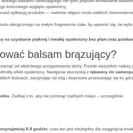
ie lekkiego balsamu nawilżającego nie tylko poprawi wchłanianie balsam
szego końcowego wyglądu opalenizny,
 przed aplikacją produktu — nadmiar wilgoci może zakłócić równomiern
estu alergicznego na małym fragmencie ciała, by upewnić się, że wyb
 na uzyskanie pięknej i trwałej opalenizny bez plam oraz przeba
kować balsam brązujący?
o zacząć od właściwego przygotowania skóry. Przede wszystkim należy 
ednolity efekt opalenizny. Następnie skorzystaj z
rękawicy do samoop
elkich ilościach, zaczynając od nóg i stopniowo przesuwając się ku gór
uktu.
Zadbaj o to, aby nie pominąć żadnych miejsc – szczególnie:
przynajmniej 6-8 godzin;
czas ten jest niezbędny dla osiągnięcia trwa