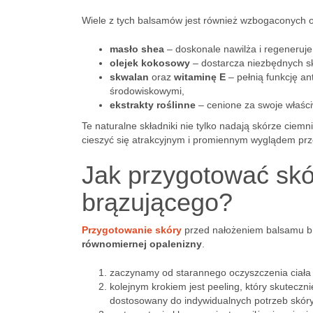
Wiele z tych balsamów jest również wzbogaconych o
masło shea
– doskonale nawilża i regeneruje
olejek kokosowy
– dostarcza niezbędnych sk
skwalan
oraz
witaminę E
– pełnią funkcję a
środowiskowymi,
ekstrakty roślinne
– cenione za swoje właści
Te naturalne składniki nie tylko nadają skórze ciemn
cieszyć się atrakcyjnym i promiennym wyglądem prz
Jak przygotować sk
brązującego?
Przygotowanie skóry
przed nałożeniem balsamu b
równomiernej opalenizny
.
zaczynamy od starannego oczyszczenia ciała
kolejnym krokiem jest peeling, który skutecz
dostosowany do indywidualnych potrzeb skór