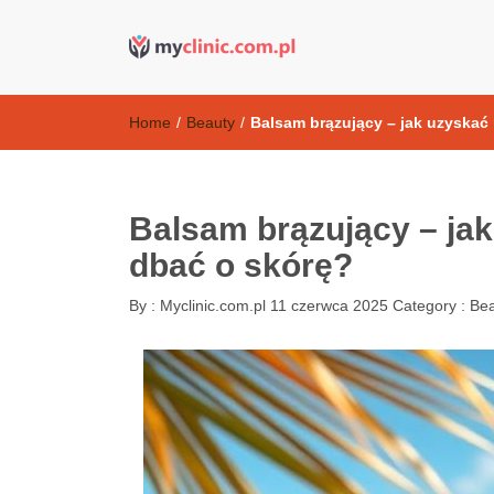
Kosmetyki ant
my clinic Kielce. naturalny krem do twarzy anti-age
Home
/
Beauty
/
Balsam brązujący – jak uzyskać 
Balsam brązujący – jak
dbać o skórę?
By :
Myclinic.com.pl
11 czerwca 2025
Category :
Bea