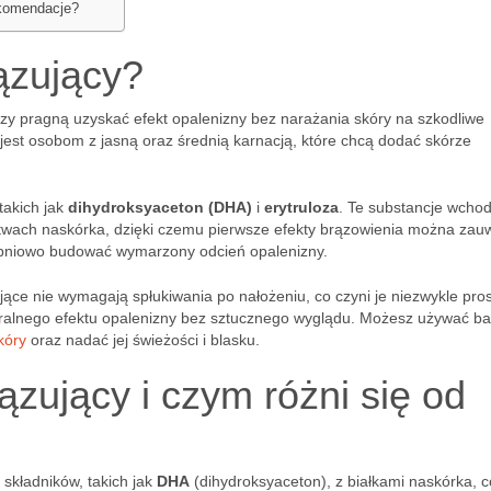
ekomendacje?
ązujący?
rzy pragną uzyskać efekt opalenizny bez narażania skóry na szkodliwe
jest osobom z jasną oraz średnią karnacją, które chcą dodać skórze
takich jak
dihydroksyaceton (DHA)
i
erytruloza
. Te substancje wcho
rstwach naskórka, dzięki czemu pierwsze efekty brązowienia można zau
topniowo budować wymarzony odcień opalenizny.
ce nie wymagają spłukiwania po nałożeniu, co czyni je niezwykle pros
turalnego efektu opalenizny bez sztucznego wyglądu. Możesz używać b
kóry
oraz nadać jej świeżości i blasku.
ązujący i czym różni się od
h składników, takich jak
DHA
(dihydroksyaceton), z białkami naskórka, c