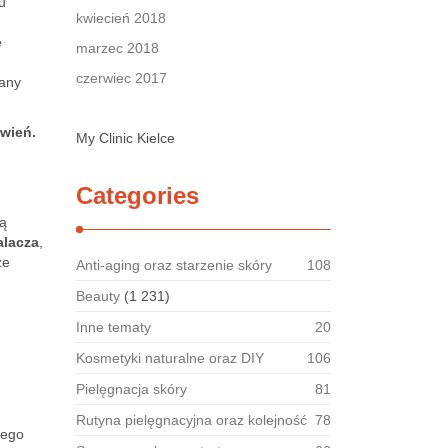
u
kwiecień 2018
e
marzec 2018
czerwiec 2017
rany
rwień.
My Clinic Kielce
Categories
ją
alacza
,
ze
Anti-aging oraz starzenie skóry
108
Beauty
(1 231)
Inne tematy
20
Kosmetyki naturalne oraz DIY
106
Pielęgnacja skóry
81
Rutyna pielęgnacyjna oraz kolejność
78
łego