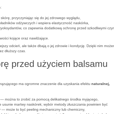
:
 skórę, przyczyniając się do jej zdrowego wyglądu,
ładników odżywczych i wspiera elastyczność naskórka,
ntyoksydantów, co zapewnia dodatkową ochronę przed szkodliwymi czy
wości kojące oraz nawilżające.
iejszy odcień, ale także dbają o jej zdrowie i kondycję. Dzięki nim moż
ez dłuższy czas.
órę przed użyciem balsamu
rązującego ma ogromne znaczenie dla uzyskania efektu
naturalnej,
 — można to zrobić za pomocą delikatnego środka myjącego,
nie usunie martwy naskórek; wybór metody złuszczania powinien być
y — może to być peeling mechaniczny lub chemiczny,