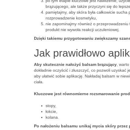
po tym etapie kluczowe jest nawilżenie; użyc
brązującego, ale także przyczyni się do lep
pamiętajmy, aby skóra była całkowicie sucha
rozprowadzenie kosmetyku,
nie zapominajmy również o przeprowadzeniu t
produkt nie wywoła reakcji uczuleniowej.
Dzięki takiemu przygotowaniu zwiększamy szansę
Jak prawidłowo apli
Aby skutecznie nałożyć balsam brązujący
, wart
dokładnie oczyścić i złuszczyć, co pozwoli uzyskać j
aby ułatwić sobie aplikację. Nakładaj balsam w niewi
ciała.
Kluczowe jest równomierne rozsmarowanie prod
stopy,
łokcie,
kolana.
Po nałożeniu balsamu unikaj mycia skóry przez 