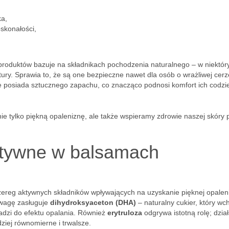
ka,
skonałości,
 produktów bazuje na składnikach pochodzenia naturalnego – w niektór
tury. Sprawia to, że są one bezpieczne nawet dla osób o wrażliwej cerz
e posiada sztucznego zapachu, co znacząco podnosi komfort ich codz
nie tylko piękną opaleniznę, ale także wspieramy zdrowie naszej skóry
aktywne w balsamach
szereg aktywnych składników wpływających na uzyskanie pięknej opalen
uwagę zasługuje
dihydroksyaceton (DHA)
– naturalny cukier, który wc
wadzi do efektu opalania. Również
erytruloza
odgrywa istotną rolę; dzia
ziej równomierne i trwalsze.