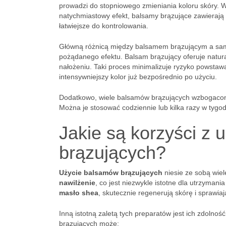
prowadzi do stopniowego zmieniania koloru skóry. 
natychmiastowy efekt, balsamy brązujące zawierają g
łatwiejsze do kontrolowania.
Główną różnicą między balsamem brązującym a samo
pożądanego efektu. Balsam brązujący oferuje natural
nałożeniu. Taki proces minimalizuje ryzyko powsta
intensywniejszy kolor już bezpośrednio po użyciu.
Dodatkowo, wiele balsamów brązujących wzbogaconych 
Można je stosować codziennie lub kilka razy w tyg
Jakie są korzyści z
brązujących?
Użycie balsamów brązujących
niesie ze sobą wiel
nawilżenie
, co jest niezwykle istotne dla utrzymani
masło shea
, skutecznie regenerują skórę i sprawiaj
Inną istotną zaletą tych preparatów jest ich zdolno
brązujących może: