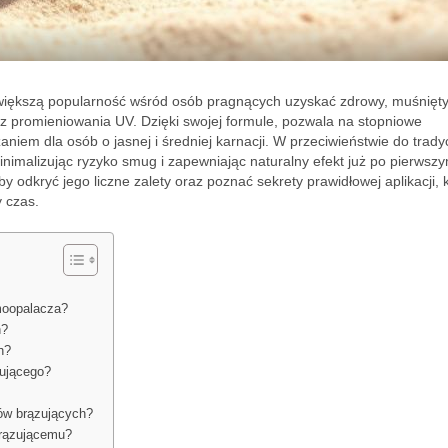
 większą popularność wśród osób pragnących uzyskać zdrowy, muśnięt
z promieniowania UV. Dzięki swojej formule, pozwala na stopniowe
niem dla osób o jasnej i średniej karnacji. W przeciwieństwie do trady
inimalizując ryzyko smug i zapewniając naturalny efekt już po pierwsz
by odkryć jego liczne zalety oraz poznać sekrety prawidłowej aplikacji, 
y czas.
amoopalacza?
h?
h?
ującego?
ów brązujących?
brązującemu?