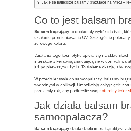
Jakie są najlepsze balsamy brązujące na rynku – r
Co to jest balsam br
Balsam brązujący
to doskonały wybór dla tych, któ
działanie promieniowania UV. Szczególnie polecany 
zdrowego koloru.
Działanie tego kosmetyku opiera się na składnikach 
interakcję z keratyną znajdującą się w górnych wa
już po pierwszym użyciu. To świetna okazja, aby s
W przeciwieństwie do samoopalaczy, balsamy brązują
wygodnymi w aplikacji. Umożliwiają osiągnięcie na
przez cały rok, aby podkreślić swój
naturalny kolor s
Jak działa balsam br
samoopalacza?
Balsam brązujący
działa dzięki interakcji aktywnyc