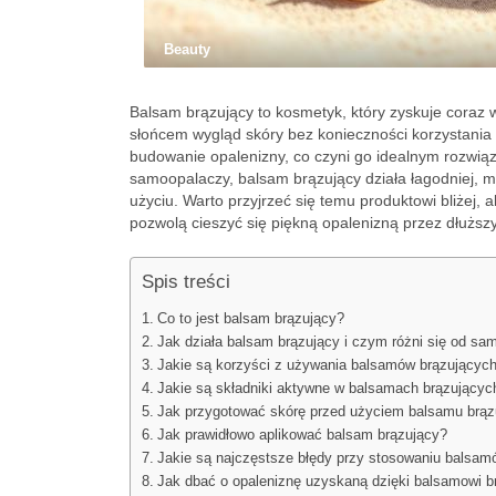
Beauty
Balsam brązujący to kosmetyk, który zyskuje coraz
słońcem wygląd skóry bez konieczności korzystania 
budowanie opalenizny, co czyni go idealnym rozwiąza
samoopalaczy, balsam brązujący działa łagodniej, m
użyciu. Warto przyjrzeć się temu produktowi bliżej, a
pozwolą cieszyć się piękną opalenizną przez dłuższ
Spis treści
Co to jest balsam brązujący?
Jak działa balsam brązujący i czym różni się od s
Jakie są korzyści z używania balsamów brązującyc
Jakie są składniki aktywne w balsamach brązującyc
Jak przygotować skórę przed użyciem balsamu brąz
Jak prawidłowo aplikować balsam brązujący?
Jakie są najczęstsze błędy przy stosowaniu balsam
Jak dbać o opaleniznę uzyskaną dzięki balsamowi 