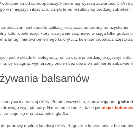
W odróżnieniu od samoopalaczy, które mają wyższą zawartość DHA i da
o w mniejszych ilościach. Dzięki temu rezultaty są bardziej subtelne i
opalaczem jest sposób aplikacji oraz czas potrzebny na uzyskanie
ny kolor opalenizny, który rozwija się stopniowo w ciągu kilku godzin 
wania smug i nierównomiernego kolorytu. Z kolei samoopalacz często z
jest o składniki pielęgnacyjne, co czyni je bardziej przyjaznymi dla 
odniu, by osiągnąć wymarzony odcień bez obaw o nadmierne zabarwieni
 używania balsamów
e korzyści dla naszej skóry. Przede wszystkim, zapewniają one
głębok
a zdrowego wyglądu cery. Naturalne składniki, takie jak
olejek kokoso
ą, że staje się ona aksamitnie gładka.
ść do poprawy ogólnej kondycji skóry. Regularne korzystanie z balsamów