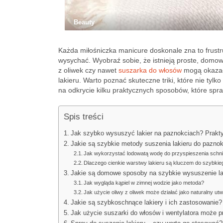
Beauty
Każda miłośniczka manicure doskonale zna to frust
wysychać. Wyobraź sobie, że istnieją proste, domo
z oliwek czy nawet
suszarka do włosów
mogą okazać 
lakieru. Warto poznać skuteczne triki, które nie tylk
na odkrycie kilku praktycznych sposobów, które spraw
Spis treści
Jak szybko wysuszyć lakier na paznokciach? Prak
Jakie są szybkie metody suszenia lakieru do paznok
Jak wykorzystać lodowatą wodę do przyspieszenia schni
Dlaczego cienkie warstwy lakieru są kluczem do szybki
Jakie są domowe sposoby na szybkie wysuszenie la
Jak wygląda kąpiel w zimnej wodzie jako metoda?
Jak użycie oliwy z oliwek może działać jako naturalny u
Jakie są szybkoschnące lakiery i ich zastosowanie?
Jak użycie suszarki do włosów i wentylatora może p