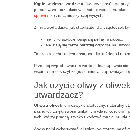
Kąpiel w zimnej wodzie
to świetny sposób na przys
pomalowane paznokcie w chłodnej wodzie na około
sprawia
, że znacznie szybciej wysycha.
Zimna woda działa jak stabilizator dla cząsteczek lak
nie tylko szybciej osiągają pełną twardość,
ale stają się także bardziej odporne na uszko
Ta prosta technika jest dostępna dla każdego i mo
Przed jej wypróbowaniem warto jednak upewnić się, 
wspiera proces szybkiego schnięcia, zapewniając lep
Jak użycie oliwy z oliwe
utwardzacz?
Oliwa z oliwek
to niezwykle skuteczny, naturalny ut
paznokci. Dzięki swoim unikalnym właściwościom moż
tych, którzy pragną szybko ukończyć manicure, nie r
Aby w pełni wykorzystać jej zalety, wystarczy nałoży