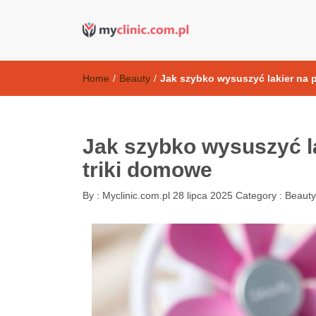
Kosmetyki ant
my clinic Kielce. naturalny krem do twarzy anti-age
Home
/
Beauty
/
Jak szybko wysuszyć lakier na 
Jak szybko wysuszyć l
triki domowe
By :
Myclinic.com.pl
28 lipca 2025
Category :
Beauty