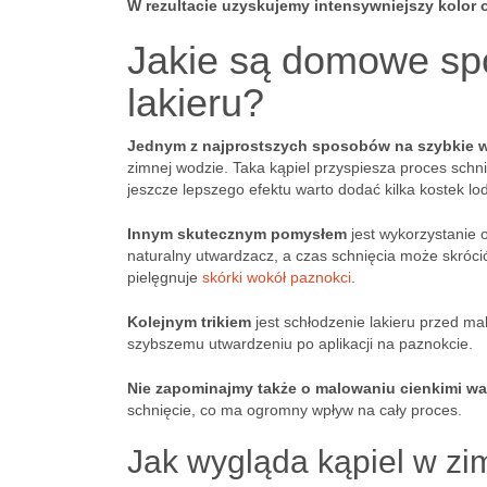
W rezultacie uzyskujemy intensywniejszy kolor
Jakie są domowe sp
lakieru?
Jednym z najprostszych sposobów na szybkie w
zimnej wodzie. Taka kąpiel przyspiesza proces schni
jeszcze lepszego efektu warto dodać kilka kostek lo
Innym skutecznym pomysłem
jest wykorzystanie o
naturalny utwardzacz, a czas schnięcia może skróci
pielęgnuje
skórki wokół paznokci
.
Kolejnym trikiem
jest schłodzenie lakieru przed m
szybszemu utwardzeniu po aplikacji na paznokcie.
Nie zapominajmy także o malowaniu cienkimi war
schnięcie, co ma ogromny wpływ na cały proces.
Jak wygląda kąpiel w zi