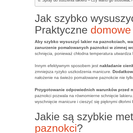
Spray do suszenia lakieru – czy warto go stosować?
Jak szybko wysuszyć
Praktyczne
domowe 
Aby szybko wysuszyć lakier na paznokciach, w
zanurzenie pomalowanych paznokci w zimnej w
schnięcia, ponieważ chłodna temperatura utwardza l
Innym efektywnym sposobem jest
nakładanie cienk
zmniejsza ryzyko uszkodzenia manicure.
Dodatkowo
nałożenie na świeżo pomalowane paznokcie nie tylko
Przygotowanie odpowiednich warunków przed m
paznokci pozwala na równomierne schnięcie lakieru
wyschnięcie manicure i cieszyć się pięknymi dłońmi
Jakie są szybkie me
paznokci
?