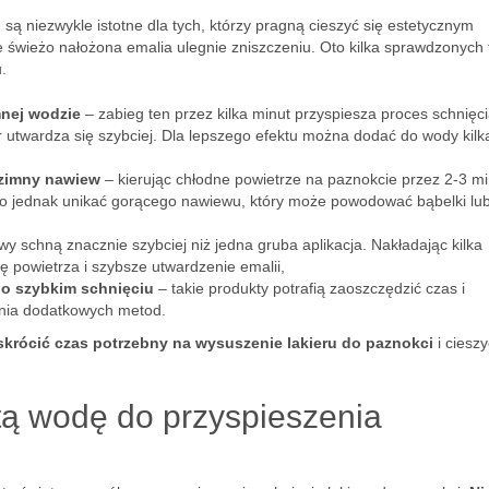
i
są niezwykle istotne dla tych, którzy pragną cieszyć się estetycznym
e świeżo nałożona emalia ulegnie zniszczeniu. Oto kilka sprawdzonych 
.
nej wodzie
– zabieg ten przez kilka minut przyspiesza proces schnięci
r utwardza się szybciej. Dla lepszego efektu można dodać do wody kilk
 zimny nawiew
– kierując chłodne powietrze na paznokcie przez 2-3 mi
to jednak unikać gorącego nawiewu, który może powodować bąbelki lu
wy schną znacznie szybciej niż jedna gruba aplikacja. Nakładając kilka
ę powietrza i szybsze utwardzenie emalii,
 o szybkim schnięciu
– takie produkty potrafią zaoszczędzić czas i
ania dodatkowych metod.
krócić czas potrzebny na wysuszenie lakieru do paznokci
i cieszy
tą wodę do przyspieszenia