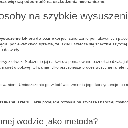
 oraz większą odporność na uszkodzenia mechaniczne.
osoby na szybkie wysuszen
ysuszenie lakieru do paznokci
jest zanurzenie pomalowanych palc
ęcia, ponieważ chłód sprawia, że lakier utwardza się znacznie szybciej.
du do wody.
liwy z oliwek. Nałożenie jej na świeżo pomalowane paznokcie działa ja
ć nawet o połowę. Oliwa nie tylko przyspiesza proces wysychania, ale 
alowaniem. Umieszczenie go w lodówce zmienia jego konsystencję, co s
stwami lakieru.
Takie podejście pozwala na szybsze i bardziej równo
mnej wodzie jako metoda?