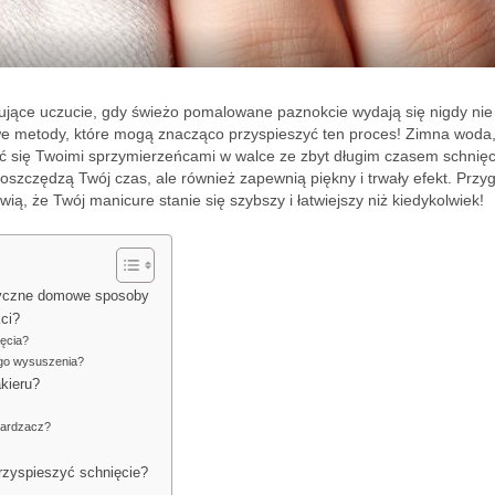
rujące uczucie, gdy świeżo pomalowane paznokcie wydają się nigdy nie
we metody, które mogą znacząco przyspieszyć ten proces! Zimna woda,
się Twoimi sprzymierzeńcami w walce ze zbyt długim czasem schnięc
o oszczędzą Twój czas, ale również zapewnią piękny i trwały efekt. Przyg
ią, że Twój manicure stanie się szybszy i łatwiejszy niż kiedykolwiek!
tyczne domowe sposoby
ci?
ęcia?
ego wysuszenia?
kieru?
twardzacz?
rzyspieszyć schnięcie?