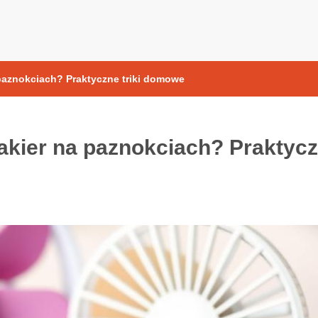
yoksydacyjne
paznokciach? Praktyczne triki domowe
akier na paznokciach? Praktyc