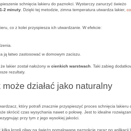
pieszenie schnięcia lakieru do paznokci. Wystarczy zanurzyć świeżo
1-2 minuty
. Dzięki tej metodzie, zimna temperatura utwardza lakier,
co
ieru, co z kolei przyspiesza ich utwardzanie. W efekcie:
dzenia.
żna ją łatwo zastosować w domowym zaciszu.
że lakier został nałożony w
cienkich warstwach
. Taki zabieg dodatk
sze rezultaty.
k może działać jako naturalny
wardzacz, który potrafi znacznie przyspieszyć proces schnięcia lakieru 
e skrócić czas wysychania nawet o połowę. Jest to idealne rozwiązan
ezygnując przy tym z jego wysokiej jakości.
ć kilka kropli oliwy na świeżo pomalowane paznokcie zaraz po aplikacji l