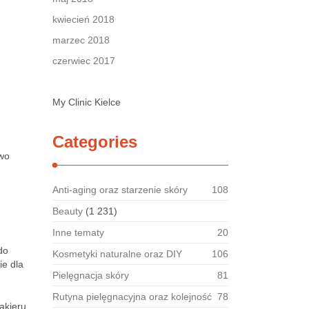
kwiecień 2018
marzec 2018
czerwiec 2017
My Clinic Kielce
Categories
owo
Anti-aging oraz starzenie skóry
108
Beauty
(1 231)
Inne tematy
20
do
Kosmetyki naturalne oraz DIY
106
ie dla
Pielęgnacja skóry
81
Rutyna pielęgnacyjna oraz kolejność
78
akieru.