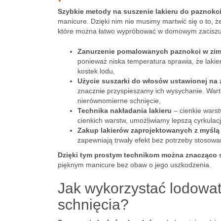
Szybkie metody na suszenie lakieru do paznokc
manicure. Dzięki nim nie musimy martwić się o to, ż
które można łatwo wypróbować w domowym zaciszu
Zanurzenie pomalowanych paznokci w zim
ponieważ niska temperatura sprawia, że lakie
kostek lodu,
Użycie suszarki do włosów ustawionej na
znacznie przyspieszamy ich wysychanie. War
nierównomierne schnięcie,
Technika nakładania lakieru
– cienkie warst
cienkich warstw, umożliwiamy lepszą cyrkulacj
Zakup lakierów zaprojektowanych z myślą
zapewniają trwały efekt bez potrzeby stosow
Dzięki tym prostym technikom można znacząco s
pięknym manicure bez obaw o jego uszkodzenia.
Jak wykorzystać lodowa
schnięcia?