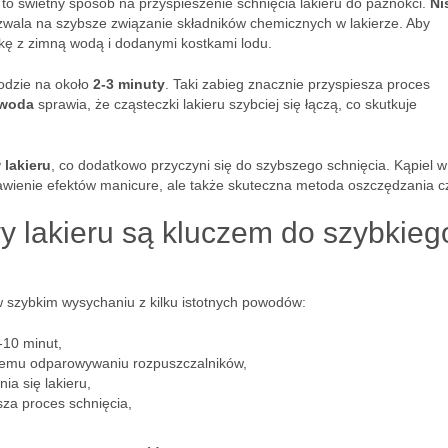
to świetny sposób na przyspieszenie schnięcia lakieru do paznokci.
Ni
ozwala na szybsze związanie składników chemicznych w lakierze. Aby
skę z zimną wodą i dodanymi kostkami lodu.
wodzie na około
2-3 minuty
. Taki zabieg znacznie przyspiesza proces
 woda
sprawia, że cząsteczki lakieru szybciej się łączą, co skutkuje
 lakieru
, co dodatkowo przyczyni się do szybszego schnięcia. Kąpiel w
rawienie efektów manicure, ale także skuteczna metoda oszczędzania c
y lakieru są kluczem do szybkieg
 szybkim wysychaniu z kilku istotnych powodów:
-10 minut,
jszemu odparowywaniu rozpuszczalników,
a się lakieru,
za proces schnięcia,