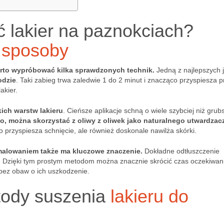
 lakier na paznokciach?
sposoby
arto wypróbować kilka sprawdzonych technik.
Jedną z najlepszych j
odzie
. Taki zabieg trwa zaledwie 1 do 2 minut i znacząco przyspiesza 
akier.
ich warstw lakieru
. Cieńsze aplikacje schną o wiele szybciej niż grub
, można skorzystać z oliwy z oliwek jako naturalnego utwardzac
 przyspiesza schnięcie, ale również doskonale nawilża skórki.
alowaniem także ma kluczowe znaczenie.
Dokładne odtłuszczenie
. Dzięki tym prostym metodom można znacznie skrócić czas oczekiwan
 bez obaw o ich uszkodzenie.
tody suszenia
lakieru do