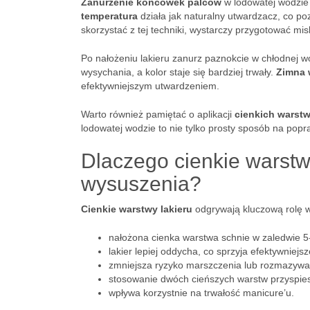
Zanurzenie końcówek palców
w lodowatej wodzie 
temperatura
działa jak naturalny utwardzacz, co p
skorzystać z tej techniki, wystarczy przygotować mi
Po nałożeniu lakieru zanurz paznokcie w chłodnej 
wysychania, a kolor staje się bardziej trwały.
Zimna
efektywniejszym utwardzeniem.
Warto również pamiętać o aplikacji
cienkich warstw
lodowatej wodzie to nie tylko prosty sposób na pop
Dlaczego cienkie warstw
wysuszenia?
Cienkie warstwy lakieru
odgrywają kluczową rolę w
nałożona cienka warstwa schnie w zaledwie 5
lakier lepiej oddycha, co sprzyja efektywnie
zmniejsza ryzyko marszczenia lub rozmazywani
stosowanie dwóch cieńszych warstw przyspies
wpływa korzystnie na trwałość manicure’u.