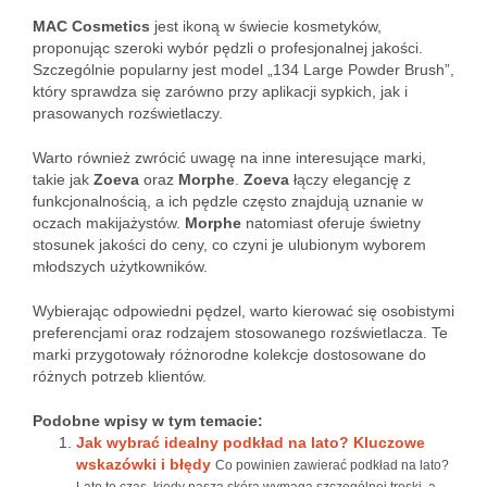
MAC Cosmetics
jest ikoną w świecie kosmetyków,
proponując szeroki wybór pędzli o profesjonalnej jakości.
Szczególnie popularny jest model „134 Large Powder Brush”,
który sprawdza się zarówno przy aplikacji sypkich, jak i
prasowanych rozświetlaczy.
Warto również zwrócić uwagę na inne interesujące marki,
takie jak
Zoeva
oraz
Morphe
.
Zoeva
łączy elegancję z
funkcjonalnością, a ich pędzle często znajdują uznanie w
oczach makijażystów.
Morphe
natomiast oferuje świetny
stosunek jakości do ceny, co czyni je ulubionym wyborem
młodszych użytkowników.
Wybierając odpowiedni pędzel, warto kierować się osobistymi
preferencjami oraz rodzajem stosowanego rozświetlacza. Te
marki przygotowały różnorodne kolekcje dostosowane do
różnych potrzeb klientów.
Podobne wpisy w tym temacie:
Jak wybrać idealny podkład na lato? Kluczowe
wskazówki i błędy
Co powinien zawierać podkład na lato?