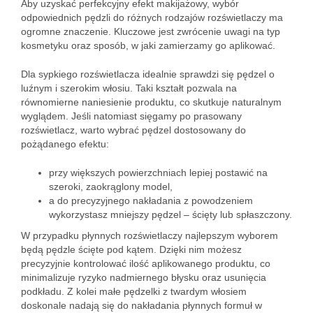
Aby uzyskać perfekcyjny efekt makijażowy, wybór
odpowiednich pędzli do różnych rodzajów rozświetlaczy ma
ogromne znaczenie. Kluczowe jest zwrócenie uwagi na typ
kosmetyku oraz sposób, w jaki zamierzamy go aplikować.
Dla sypkiego rozświetlacza idealnie sprawdzi się pędzel o
luźnym i szerokim włosiu. Taki kształt pozwala na
równomierne naniesienie produktu, co skutkuje naturalnym
wyglądem. Jeśli natomiast sięgamy po prasowany
rozświetlacz, warto wybrać pędzel dostosowany do
pożądanego efektu:
przy większych powierzchniach lepiej postawić na
szeroki, zaokrąglony model,
a do precyzyjnego nakładania z powodzeniem
wykorzystasz mniejszy pędzel – ścięty lub spłaszczony.
W przypadku płynnych rozświetlaczy najlepszym wyborem
będą pędzle ścięte pod kątem. Dzięki nim możesz
precyzyjnie kontrolować ilość aplikowanego produktu, co
minimalizuje ryzyko nadmiernego błysku oraz usunięcia
podkładu. Z kolei małe pędzelki z twardym włosiem
doskonale nadają się do nakładania płynnych formuł w