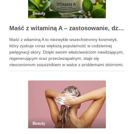
Beauty
Maść z witaminą A – zastosowanie, działanie i bezpieczeństwo stosowania
Maść z witaminą A to niezwykle wszechstronny kosmetyk,
który zyskuje coraz większą popularność w codziennej
pielęgnacji skóry. Dzięki swoim właściwościom nawilżającym,
regenerującym oraz przeciwzapalnym, staje się
nieocenionym sojusznikiem w walce z problemami skórnymi,
takimi jak zmarszczki, trądzik czy podrażnienia. Jej działanie
na skórę twarzy nie tylko poprawia jej teksturę, ale …
Beauty