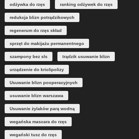
odżywka do rzęs
ranking odżywek do rzęs
redukcja blizn potrądzikowych
regenerum do rzęs skład
sprzęt do makijażu permanentnego
szampony bez sls
trądzik usuwanie blizn
urządzenie do kriolipolizy
Usuwanie blizn pooperacyjnych
usuwanie blizn warszawa
Usuwanie żylaków parą wodną
wegańska mascara do rzęs
wegański tusz do rzęs