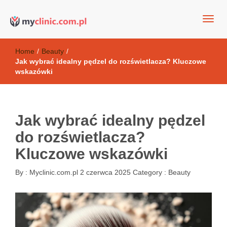
my clinic Kielce. naturalny krem do twarzy anti-age
Kosmetyki antyoksydacyjne
Home
/
Beauty
/
Jak wybrać idealny pędzel do rozświetlacza? Kluczowe
wskazówki
Jak wybrać idealny pędzel
do rozświetlacza?
Kluczowe wskazówki
By :
Myclinic.com.pl
2 czerwca 2025
Category :
Beauty