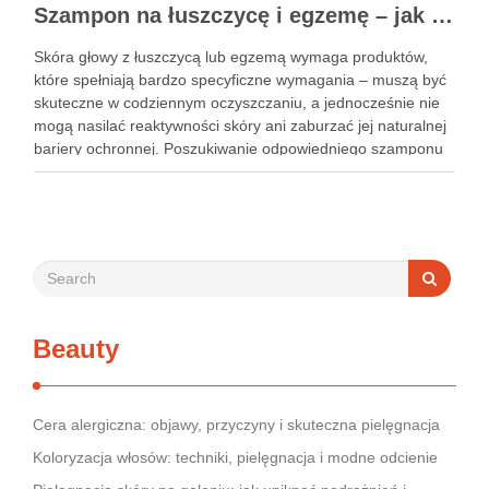
Szampon na łuszczycę i egzemę – jak świadomie dobierać produkty przy wrażliwej skórze głowy?
Skóra głowy z łuszczycą lub egzemą wymaga produktów,
które spełniają bardzo specyficzne wymagania – muszą być
skuteczne w codziennym oczyszczaniu, a jednocześnie nie
mogą nasilać reaktywności skóry ani zaburzać jej naturalnej
bariery ochronnej. Poszukiwanie odpowiedniego szamponu
bywa dla wielu pacjentów procesem długim i frustrującym, bo
rynek jest pełen produktów deklarujących …
Beauty
Cera alergiczna: objawy, przyczyny i skuteczna pielęgnacja
Koloryzacja włosów: techniki, pielęgnacja i modne odcienie