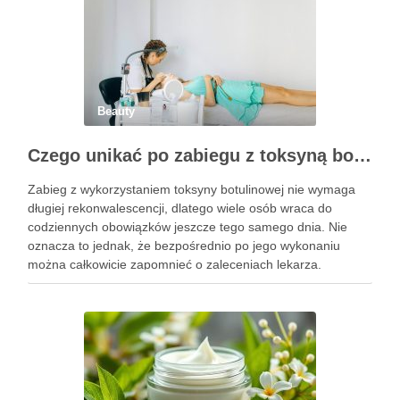
Beauty
Czego unikać po zabiegu z toksyną botulinową?
Zabieg z wykorzystaniem toksyny botulinowej nie wymaga
długiej rekonwalescencji, dlatego wiele osób wraca do
codziennych obowiązków jeszcze tego samego dnia. Nie
oznacza to jednak, że bezpośrednio po jego wykonaniu
można całkowicie zapomnieć o zaleceniach lekarza.
Pierwsze godziny i dni po zabiegu mają znaczenie dla
uzyskania oczekiwanego efektu oraz prawidłowego działania
…