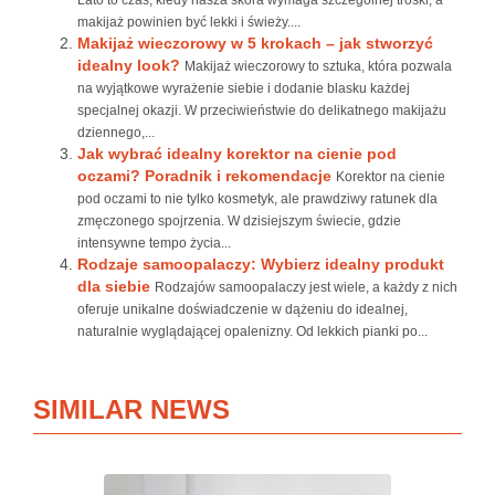
Lato to czas, kiedy nasza skóra wymaga szczególnej troski, a
makijaż powinien być lekki i świeży....
Makijaż wieczorowy w 5 krokach – jak stworzyć
idealny look?
Makijaż wieczorowy to sztuka, która pozwala
na wyjątkowe wyrażenie siebie i dodanie blasku każdej
specjalnej okazji. W przeciwieństwie do delikatnego makijażu
dziennego,...
Jak wybrać idealny korektor na cienie pod
oczami? Poradnik i rekomendacje
Korektor na cienie
pod oczami to nie tylko kosmetyk, ale prawdziwy ratunek dla
zmęczonego spojrzenia. W dzisiejszym świecie, gdzie
intensywne tempo życia...
Rodzaje samoopalaczy: Wybierz idealny produkt
dla siebie
Rodzajów samoopalaczy jest wiele, a każdy z nich
oferuje unikalne doświadczenie w dążeniu do idealnej,
naturalnie wyglądającej opalenizny. Od lekkich pianki po...
SIMILAR NEWS