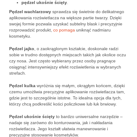
pędzel ukośnie ścięty
.
Pędzel wachlarzowy
sprawdza się świetnie do delikatnego
aplikowania rozświetlacza na większe partie twarzy. Dzięki
swojej formie pozwala uzyskać subtelny blask i precyzyjnie
rozprowadzić produkt,
co pomaga
uniknąć nadmiaru
kosmetyku.
Pędzel jajko
, o zaokrąglonym kształcie, doskonale radzi
sobie w trudno dostępnych miejscach takich jak okolice oczu
czy nosa. Jest często wybierany przez osoby pragnące
osiągnąć intensywniejszy efekt rozświetlenia w wybranych
strefach.
Pędzel kulka
wyróżnia się małym, okrągłym końcem, dzięki
czemu umożliwia precyzyjne aplikowanie rozświetlacza tam,
gdzie jest to szczególnie istotne. To idealna opcja dla tych,
którzy chcą podkreślić kości policzkowe lub łuk brwiowy.
Pędzel ukośnie ścięty
to bardzo uniwersalne narzędzie –
nadaje się zarówno do konturowania, jak i nakładania
rozświetlacza. Jego kształt ułatwia manewrowanie i
precyzyjne stosowanie kosmetyków.