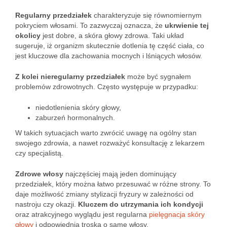
Regularny przedziałek
charakteryzuje się równomiernym
pokryciem włosami. To zazwyczaj oznacza, że
ukrwienie tej
okolicy
jest dobre, a skóra głowy zdrowa. Taki układ
sugeruje, iż organizm skutecznie dotlenia tę część ciała, co
jest kluczowe dla zachowania mocnych i lśniących włosów.
Z kolei nieregularny przedziałek
może być sygnałem
problemów zdrowotnych. Często występuje w przypadku:
niedotlenienia skóry głowy,
zaburzeń hormonalnych.
W takich sytuacjach warto zwrócić uwagę na ogólny stan
swojego zdrowia, a nawet rozważyć konsultację z lekarzem
czy specjalistą.
Zdrowe włosy
najczęściej mają jeden dominujący
przedziałek, który można łatwo przesuwać w różne strony. To
daje możliwość zmiany stylizacji fryzury w zależności od
nastroju czy okazji.
Kluczem do utrzymania ich kondycji
oraz atrakcyjnego wyglądu jest regularna
pielęgnacja skóry
głowy
i odpowiednia troska o same włosy.