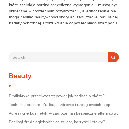
które spełniają bardzo specyficzne wymagania – muszą być
skuteczne w codziennym oczyszczaniu, a jednocześnie nie
mogą nasilać reaktywności skóry ani zaburzać jej naturalnej
bariery ochronnej. Poszukiwanie odpowiedniego szamponu
bywa dla wielu pacjentów procesem długim i frustrującym, bo
rynek jest pełen produktów deklarujących …
Beauty
Profilaktyka przeciwrozstępowa: jak zadbać o skórę?
Techniki pedicure: Zadbaj o zdrowie i urodę swoich stóp
Agresywne kosmetyki – zagrożenia i bezpieczne alternatywy
Peelingi średniogłębokie: co to jest, korzyści i efekty?