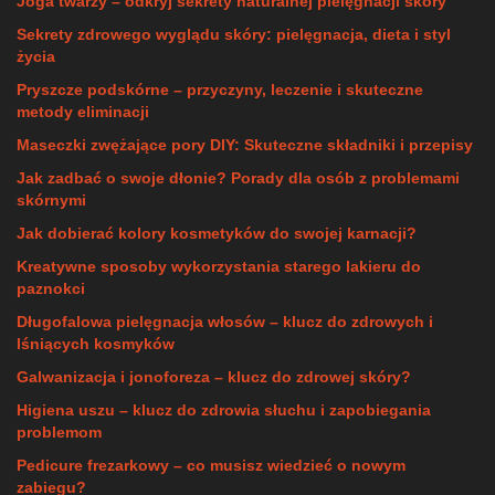
Joga twarzy – odkryj sekrety naturalnej pielęgnacji skóry
Sekrety zdrowego wyglądu skóry: pielęgnacja, dieta i styl
życia
Pryszcze podskórne – przyczyny, leczenie i skuteczne
metody eliminacji
Maseczki zwężające pory DIY: Skuteczne składniki i przepisy
Jak zadbać o swoje dłonie? Porady dla osób z problemami
skórnymi
Jak dobierać kolory kosmetyków do swojej karnacji?
Kreatywne sposoby wykorzystania starego lakieru do
paznokci
Długofalowa pielęgnacja włosów – klucz do zdrowych i
lśniących kosmyków
Galwanizacja i jonoforeza – klucz do zdrowej skóry?
Higiena uszu – klucz do zdrowia słuchu i zapobiegania
problemom
Pedicure frezarkowy – co musisz wiedzieć o nowym
zabiegu?