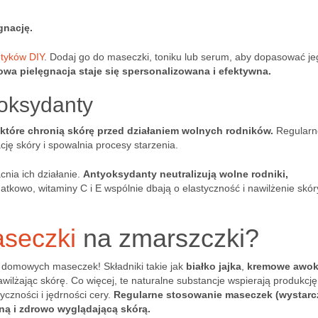
gnację.
tyków DIY
. Dodaj go do maseczki, toniku lub serum, aby dopasować je
wa pielęgnacja staje się spersonalizowana i efektywna.
yoksydanty
 które chronią skórę przed działaniem wolnych rodników.
Regularn
ję skóry i spowalnia procesy starzenia.
nia ich działanie.
Antyoksydanty neutralizują wolne rodniki,
tkowo, witaminy C i E wspólnie dbają o elastyczność i nawilżenie skór
seczki
na zmarszczki?
 domowych maseczek! Składniki takie jak
białko jajka
,
kremowe awo
wilżając skórę. Co więcej, te naturalne substancje wspierają produkcję
czności i jędrności cery.
Regularne stosowanie maseczek (wystarc
ną i zdrowo wyglądającą skórą.