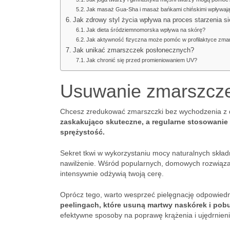
Jak masaż Gua-Sha i masaż bańkami chińskimi wpływają
Jak zdrowy styl życia wpływa na proces starzenia si
Jak dieta śródziemnomorska wpływa na skórę?
Jak aktywność fizyczna może pomóc w profilaktyce zm
Jak unikać zmarszczek posłonecznych?
Jak chronić się przed promieniowaniem UV?
Usuwanie zmarszcz
Chcesz zredukować zmarszczki bez wychodzenia z d
zaskakująco skuteczne, a regularne stosowanie n
sprężystość.
Sekret tkwi w wykorzystaniu mocy naturalnych skład
nawilżenie. Wśród popularnych, domowych rozwiąza
intensywnie odżywią twoją cerę.
Oprócz tego, warto wesprzeć pielęgnację odpowiedn
peelingach, które usuną martwy naskórek i pobu
efektywne sposoby na poprawę krążenia i ujędrnieni