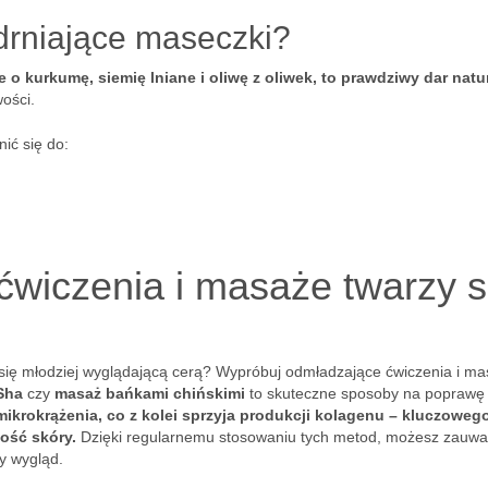
ędrniające maseczki?
o kurkumę, siemię lniane i oliwę z oliwek, to prawdziwy dar natu
ości.
ić się do:
ćwiczenia i masaże twarzy 
 się młodziej wyglądającą cerą? Wypróbuj odmładzające ćwiczenia i m
Sha
czy
masaż bańkami chińskimi
to skuteczne sposoby na poprawę
ikrokrążenia, co z kolei sprzyja produkcji kolagenu – kluczoweg
ość skóry.
Dzięki regularnemu stosowaniu tych metod, możesz zauwa
y wygląd.