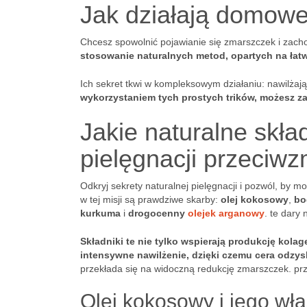
Jak działają domow
Chcesz spowolnić pojawianie się zmarszczek i za
stosowanie naturalnych metod, opartych na łat
Ich sekret tkwi w kompleksowym działaniu: nawilżaj
wykorzystaniem tych prostych trików, możesz z
Jakie naturalne skła
pielęgnacji przeciw
Odkryj sekrety naturalnej pielęgnacji i pozwól, by 
w tej misji są prawdziwe skarby:
olej kokosowy
,
bo
kurkuma
i
drogocenny
olejek arganowy
. te dary 
Składniki te nie tylko wspierają produkcję kola
intensywne nawilżenie, dzięki czemu cera odzy
przekłada się na widoczną redukcję zmarszczek. prz
Olej kokosowy i jego wł