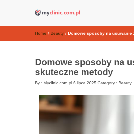
Kosmetyki ant
my clinic Kielce. naturalny krem do twarzy anti-age
Home
/
Beauty
/
Domowe sposoby na usuwanie z
Domowe sposoby na us
skuteczne metody
By :
Myclinic.com.pl
6 lipca 2025
Category :
Beauty