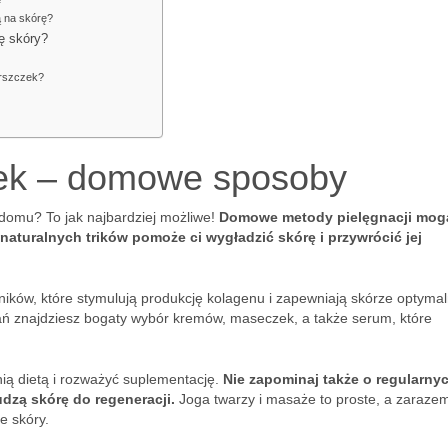
 na skórę?
ę skóry?
arszczek?
ek – domowe sposoby
omu? To jak najbardziej możliwe!
Domowe metody pielęgnacji mog
aturalnych trików pomoże ci wygładzić skórę i przywrócić jej
ników, które stymulują produkcję kolagenu i zapewniają skórze optyma
ń znajdziesz bogaty wybór kremów, maseczek, a także serum, które
ią dietą i rozważyć suplementację.
Nie zapominaj także o regularny
dzą skórę do regeneracji.
Joga twarzy i masaże to proste, a zaraze
e skóry.