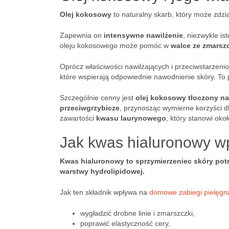
Olej kokosowy
to naturalny skarb, który może zdzia
Zapewnia on
intensywne nawilżenie
, niezwykle i
oleju kokosowego może pomóc w
walce ze zmarsz
Oprócz właściwości nawilżających i przeciwstarzen
które wspierają odpowiednie nawodnienie skóry. To 
Szczególnie cenny jest
olej kokosowy tłoczony na
przeciwgrzybicze
, przynosząc wymierne korzyści dl
zawartości
kwasu laurynowego
, który stanowi oko
Jak kwas hialuronowy w
Kwas hialuronowy to sprzymierzeniec skóry potrz
warstwy hydrolipidowej.
Jak ten składnik wpływa na
domowe zabiegi pielęgn
wygładzić drobne linie i zmarszczki,
poprawić elastyczność cery,