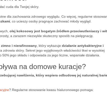
łać cuda dla Twojej skóry.
stotne dla zachowania zdrowego wyglądu. Co więcej, regularne stosowa
czkami
, co ucieszy osoby pragnące zachować młody wygląd.
iowych,
olej kokosowy jest bogatym źródłem przeciwutleniaczy i wi
prosty, a zarazem niezwykle skuteczny sposób na pielęgnację.
 zimno i nierafinowany
, który wykazuje
działanie antybakteryjne i
a zdrowia skóry. Sekret jego wyjątkowych właściwości tkwi w wysokiej
ło 50% jego składu i odpowiada za jego liczne, wspaniałe działania.
pływa na domowe kuracje?
ebującej nawilżenia, który wspiera odbudowę jej naturalnej barie
acyjne
? Regularne stosowanie kwasu hialuronowego pomaga: