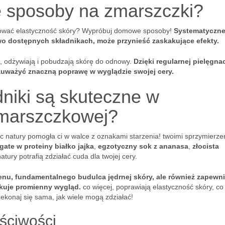
e sposoby na zmarszczki?
chować elastyczność skóry? Wypróbuj domowe sposoby!
Systematyczn
wo dostępnych składnikach, może przynieść zaskakujące efekty.
ą, odżywiają i pobudzają skórę do odnowy.
Dzięki regularnej pielęgnacj
auważyć znaczną poprawę w wyglądzie swojej cery.
dniki są skuteczne w
zmarszczkowej?
moc natury pomogła ci w walce z oznakami starzenia! twoimi sprzymierz
gate w proteiny białko jajka
,
egzotyczny sok z ananasa
,
złocista
natury potrafią zdziałać cuda dla twojej cery.
genu, fundamentalnego budulca jędrnej skóry, ale również zapewni
skuje promienny wygląd.
co więcej, poprawiają elastyczność skóry, co
ekonaj się sama, jak wiele mogą zdziałać!
aściwości