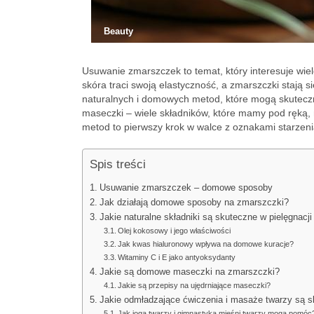
Beauty
Usuwanie zmarszczek to temat, który interesuje wi
skóra traci swoją elastyczność, a zmarszczki stają si
naturalnych i domowych metod, które mogą skuteczn
maseczki – wiele składników, które mamy pod ręką, 
metod to pierwszy krok w walce z oznakami starzen
Spis treści
Usuwanie zmarszczek – domowe sposoby
Jak działają domowe sposoby na zmarszczki?
Jakie naturalne składniki są skuteczne w pielęgnac
Olej kokosowy i jego właściwości
Jak kwas hialuronowy wpływa na domowe kuracje?
Witaminy C i E jako antyoksydanty
Jakie są domowe maseczki na zmarszczki?
Jakie są przepisy na ujędrniające maseczki?
Jakie odmładzające ćwiczenia i masaże twarzy są 
Jak joga twarzy i gimnastyka mięśni twarzy mogą pomóc