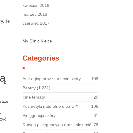
kwiecień 2018
marzec 2018
ry.
Te
czerwiec 2017
My Clinic Kielce
Categories
są
Anti-aging oraz starzenie skóry
108
Beauty
(1 231)
Inne tematy
20
asaże
Kosmetyki naturalne oraz DIY
106
o
Pielęgnacja skóry
81
żyć
Rutyna pielęgnacyjna oraz kolejność
78