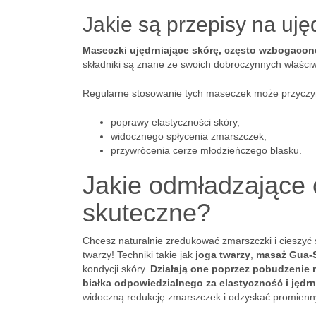
Jakie są przepisy na uj
Maseczki ujędrniające skórę, często wzbogacone 
składniki są znane ze swoich dobroczynnych właściw
Regularne stosowanie tych maseczek może przyczyn
poprawy elastyczności skóry,
widocznego spłycenia zmarszczek,
przywrócenia cerze młodzieńczego blasku.
Jakie odmładzające 
skuteczne?
Chcesz naturalnie zredukować zmarszczki i cieszyć
twarzy! Techniki takie jak
joga twarzy
,
masaż Gua-
kondycji skóry.
Działają one poprzez pobudzenie m
białka odpowiedzialnego za elastyczność i jędrn
widoczną redukcję zmarszczek i odzyskać promienn