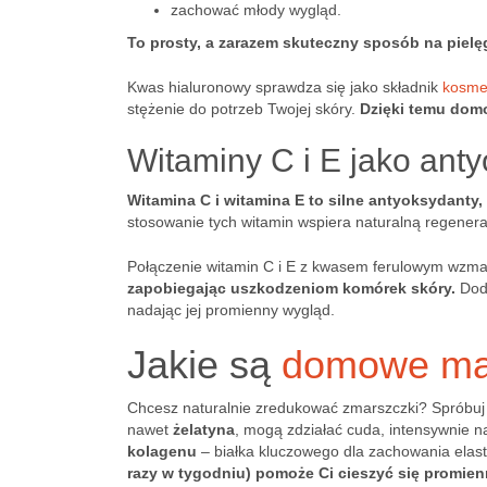
zachować młody wygląd.
To prosty, a zarazem skuteczny sposób na pielę
Kwas hialuronowy sprawdza się jako składnik
kosme
stężenie do potrzeb Twojej skóry.
Dzięki temu domo
Witaminy C i E jako ant
Witamina C i witamina E to silne antyoksydanty,
stosowanie tych witamin wspiera naturalną regenerac
Połączenie witamin C i E z kwasem ferulowym wzmac
zapobiegając uszkodzeniom komórek skóry.
Doda
nadając jej promienny wygląd.
Jakie są
domowe ma
Chcesz naturalnie zredukować zmarszczki? Spróbuj
nawet
żelatyna
, mogą zdziałać cuda, intensywnie na
kolagenu
– białka kluczowego dla zachowania elasty
razy w tygodniu) pomoże Ci cieszyć się promien