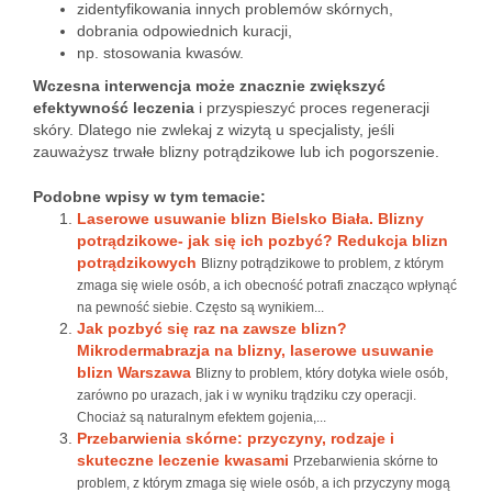
zidentyfikowania innych problemów skórnych,
dobrania odpowiednich kuracji,
np. stosowania kwasów.
Wczesna interwencja może znacznie zwiększyć
efektywność leczenia
i przyspieszyć proces regeneracji
skóry. Dlatego nie zwlekaj z wizytą u specjalisty, jeśli
zauważysz trwałe blizny potrądzikowe lub ich pogorszenie.
Podobne wpisy w tym temacie:
Laserowe usuwanie blizn Bielsko Biała. Blizny
potrądzikowe- jak się ich pozbyć? Redukcja blizn
potrądzikowych
Blizny potrądzikowe to problem, z którym
zmaga się wiele osób, a ich obecność potrafi znacząco wpłynąć
na pewność siebie. Często są wynikiem...
Jak pozbyć się raz na zawsze blizn?
Mikrodermabrazja na blizny, laserowe usuwanie
blizn Warszawa
Blizny to problem, który dotyka wiele osób,
zarówno po urazach, jak i w wyniku trądziku czy operacji.
Chociaż są naturalnym efektem gojenia,...
Przebarwienia skórne: przyczyny, rodzaje i
skuteczne leczenie kwasami
Przebarwienia skórne to
problem, z którym zmaga się wiele osób, a ich przyczyny mogą