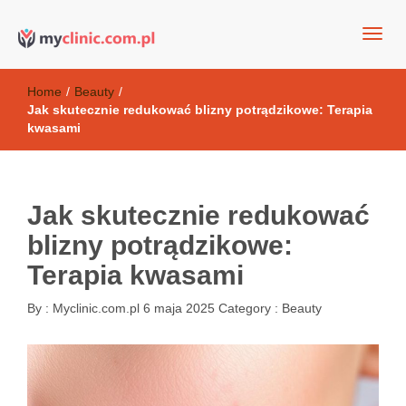
my clinic Kielce. naturalny krem do twarzy anti-age
Kosmetyki antyoksydacyjne
Home
/
Beauty
/
Jak skutecznie redukować blizny potrądzikowe: Terapia
kwasami
Jak skutecznie redukować
blizny potrądzikowe:
Terapia kwasami
By :
Myclinic.com.pl
6 maja 2025
Category :
Beauty