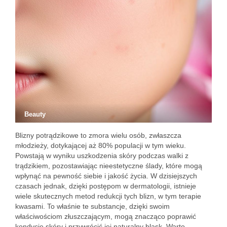
Beauty
Blizny potrądzikowe to zmora wielu osób, zwłaszcza
młodzieży, dotykającej aż 80% populacji w tym wieku.
Powstają w wyniku uszkodzenia skóry podczas walki z
trądzikiem, pozostawiając nieestetyczne ślady, które mogą
wpłynąć na pewność siebie i jakość życia. W dzisiejszych
czasach jednak, dzięki postępom w dermatologii, istnieje
wiele skutecznych metod redukcji tych blizn, w tym terapie
kwasami. To właśnie te substancje, dzięki swoim
właściwościom złuszczającym, mogą znacząco poprawić
kondycję skóry i przywrócić jej naturalny blask. Warto