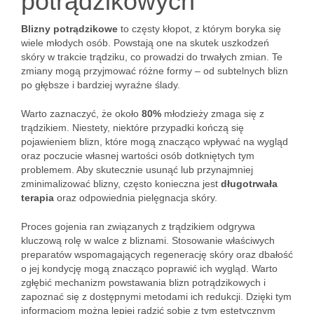
potrądzikowych
Blizny potrądzikowe
to częsty kłopot, z którym boryka się
wiele młodych osób. Powstają one na skutek uszkodzeń
skóry w trakcie trądziku, co prowadzi do trwałych zmian. Te
zmiany mogą przyjmować różne formy – od subtelnych blizn
po głębsze i bardziej wyraźne ślady.
Warto zaznaczyć, że około
80%
młodzieży zmaga się z
trądzikiem. Niestety, niektóre przypadki kończą się
pojawieniem blizn, które mogą znacząco wpływać na wygląd
oraz poczucie własnej wartości osób dotkniętych tym
problemem. Aby skutecznie usunąć lub przynajmniej
zminimalizować blizny, często konieczna jest
długotrwała
terapia
oraz odpowiednia pielęgnacja skóry.
Proces gojenia ran związanych z trądzikiem odgrywa
kluczową rolę w walce z bliznami. Stosowanie właściwych
preparatów wspomagających regenerację skóry oraz dbałość
o jej kondycję mogą znacząco poprawić ich wygląd. Warto
zgłębić mechanizm powstawania blizn potrądzikowych i
zapoznać się z dostępnymi metodami ich redukcji. Dzięki tym
informacjom można lepiej radzić sobie z tym estetycznym