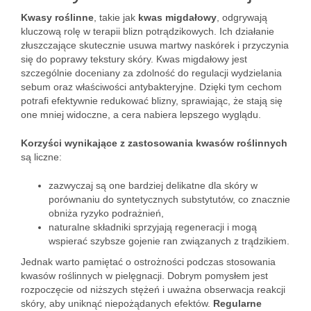
Kwasy roślinne
, takie jak
kwas migdałowy
, odgrywają
kluczową rolę w terapii blizn potrądzikowych. Ich działanie
złuszczające skutecznie usuwa martwy naskórek i przyczynia
się do poprawy tekstury skóry. Kwas migdałowy jest
szczególnie doceniany za zdolność do regulacji wydzielania
sebum oraz właściwości antybakteryjne. Dzięki tym cechom
potrafi efektywnie redukować blizny, sprawiając, że stają się
one mniej widoczne, a cera nabiera lepszego wyglądu.
Korzyści wynikające z zastosowania kwasów roślinnych
są liczne:
zazwyczaj są one bardziej delikatne dla skóry w
porównaniu do syntetycznych substytutów, co znacznie
obniża ryzyko podrażnień,
naturalne składniki sprzyjają regeneracji i mogą
wspierać szybsze gojenie ran związanych z trądzikiem.
Jednak warto pamiętać o ostrożności podczas stosowania
kwasów roślinnych w pielęgnacji. Dobrym pomysłem jest
rozpoczęcie od niższych stężeń i uważna obserwacja reakcji
skóry, aby uniknąć niepożądanych efektów.
Regularne