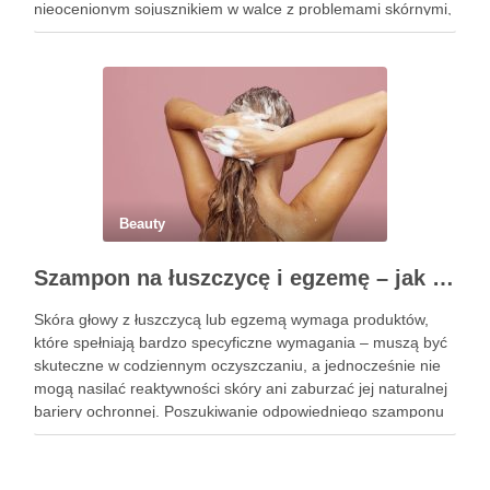
nieocenionym sojusznikiem w walce z problemami skórnymi,
takimi jak zmarszczki, trądzik czy podrażnienia. Jej działanie
na skórę twarzy nie tylko poprawia jej teksturę, ale …
Beauty
Szampon na łuszczycę i egzemę – jak świadomie dobierać produkty przy wrażliwej skórze głowy?
Skóra głowy z łuszczycą lub egzemą wymaga produktów,
które spełniają bardzo specyficzne wymagania – muszą być
skuteczne w codziennym oczyszczaniu, a jednocześnie nie
mogą nasilać reaktywności skóry ani zaburzać jej naturalnej
bariery ochronnej. Poszukiwanie odpowiedniego szamponu
bywa dla wielu pacjentów procesem długim i frustrującym, bo
rynek jest pełen produktów deklarujących …