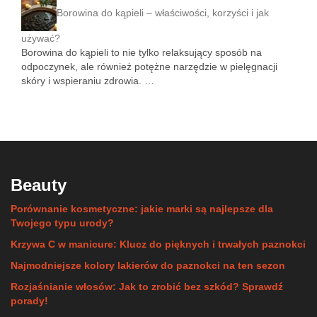
Borowina do kąpieli – właściwości, korzyści i jak
używać?
Borowina do kąpieli to nie tylko relaksujący sposób na
odpoczynek, ale również potężne narzędzie w pielęgnacji
skóry i wspieraniu zdrowia. …
Beauty
Porównanie kosmetyczne: jakie marki są najlepsze dla
Twojego typu urody?
Krzywa C w manicure: Klucz do pięknych i trwałych paznokci
Najmodniejsze kolory lakierów do paznokci na ten sezon
Rozjaśnianie włosów: Jak to zrobić bez szkód? Sprawdź
porady!