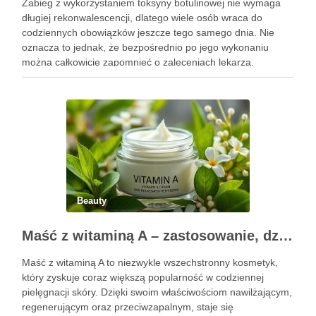
Zabieg z wykorzystaniem toksyny botulinowej nie wymaga
długiej rekonwalescencji, dlatego wiele osób wraca do
codziennych obowiązków jeszcze tego samego dnia. Nie
oznacza to jednak, że bezpośrednio po jego wykonaniu
można całkowicie zapomnieć o zaleceniach lekarza.
Pierwsze godziny i dni po zabiegu mają znaczenie dla
uzyskania oczekiwanego efektu oraz prawidłowego działania
…
Beauty
Maść z witaminą A – zastosowanie, działanie i bezpieczeństwo stosowania
Maść z witaminą A to niezwykle wszechstronny kosmetyk,
który zyskuje coraz większą popularność w codziennej
pielęgnacji skóry. Dzięki swoim właściwościom nawilżającym,
regenerującym oraz przeciwzapalnym, staje się