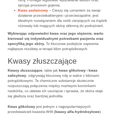
cerą. Pomaga regulować wydzielanie sebum oraz
sprzyja procesom gojenia,
Kwas azelainowy
– Cieszy się uznaniem za swoje
działanie przeciwbakteryjne i przeciwzapalne, jest
idealnym rozwiązaniem dla osób cierpiących na trądzik
różowaty lub mających skórę skłonną do podrażnień.
Wybierając odpowiedni kwas oraz jego stężenie, warto
kierować się indywidualnymi potrzebami pacjenta oraz
specyfiką jego skóry.
To kluczowe podejście zapewnia
najlepsze rezultaty w terapii blizn potrądzikowych.
Kwasy złuszczające
Kwasy złuszczające
, takie jak
kwas glikolowy
i
kwas
salicylowy
, odgrywają kluczową rolę w walce z bliznami
potrądzikowymi. Te chemiczne substancje skutecznie
rozpuszczają połączenia między martwymi komórkami
naskórka, co ułatwia ich usunięcie i sprawia, że skóra staje
się gładsza oraz bardziej jednolita.
Kwas glikolowy
jest jednym z najpopularniejszych
przedstawicieli kwasów AHA (
kwasy alfa-hydroksylowe
).