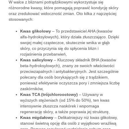
W walce z bliznami potrądzikowymi wykorzystuje się
różnorodne kwasy, które pomagają poprawić kondycję skóry
oraz zredukować widoczność zmian. Oto kilka z najczęściej
stosowanych:
Kwas glikolowy
– To przedstawiciel AHA (kwasów
alfa-hydroksylowych), który działa złuszczająco. Dzięki
swojej małej cząsteczce, skutecznie wnika w głąb
skóry, co przyczynia się do spłycenia blizn i
rozjaśnienia przebarwień,
Kwas salicylowy
– Kluczowy składnik BHA (kwasów
beta-hydroksylowych), znany ze swoich właściwości
przeciwzapalnych i antybakteryjnych. Jest szczególnie
polecany dla osób borykających się z trądzikiem,
ponieważ efektywnie oczyszcza pory i zmniejsza liczbę
zaskórników,
Kwas TCA (trójchlorooctowy)
– Używany w
wyższych stężeniach (od 15% do 50%), ten kwas
intensywnie złuszcza naskórek i wspomaga
regenerację skóry, a także poprawia jej strukturę,
Kwas migdałowy
– Delikatniejszy niż kwas glikolowy,
stanowi świetną opcję dla osób z wyjątkowo wrażliwą