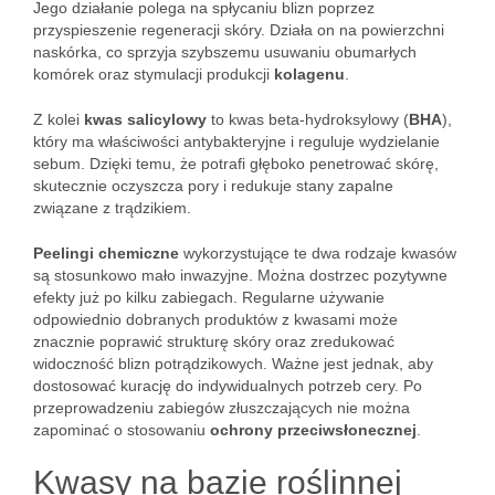
Jego działanie polega na spłycaniu blizn poprzez
przyspieszenie regeneracji skóry. Działa on na powierzchni
naskórka, co sprzyja szybszemu usuwaniu obumarłych
komórek oraz stymulacji produkcji
kolagenu
.
Z kolei
kwas salicylowy
to kwas beta-hydroksylowy (
BHA
),
który ma właściwości antybakteryjne i reguluje wydzielanie
sebum. Dzięki temu, że potrafi głęboko penetrować skórę,
skutecznie oczyszcza pory i redukuje stany zapalne
związane z trądzikiem.
Peelingi chemiczne
wykorzystujące te dwa rodzaje kwasów
są stosunkowo mało inwazyjne. Można dostrzec pozytywne
efekty już po kilku zabiegach. Regularne używanie
odpowiednio dobranych produktów z kwasami może
znacznie poprawić strukturę skóry oraz zredukować
widoczność blizn potrądzikowych. Ważne jest jednak, aby
dostosować kurację do indywidualnych potrzeb cery. Po
przeprowadzeniu zabiegów złuszczających nie można
zapominać o stosowaniu
ochrony przeciwsłonecznej
.
Kwasy na bazie roślinnej