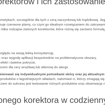
orektorów i ich zastosowani
smetykach, szczególnie dla tych z cerą naczynkową lub trądzikową. Je
izuje czerwone plamy, co czyni go idealnym rozwiązaniem do zakrywan
kilka rodzajów zielonych korektorów, które różnią się zarówno formułą, 
względu na swoją lekką konsystencję,
ycie oraz wygodę aplikacji bezpośrednio na problematyczne obszary,
efekt i świetne pokrycie,
em dla cery wrażliwej lub skłonnej do alergii.
 kierować się indywidualnymi potrzebami skóry oraz jej aktualnym
oduktów o łagodniejszych składach, natomiast ci, którzy zmagają się
czem do sukcesu jest testowanie różnych produktów oraz obserwacja r
lonego korektora w codzien