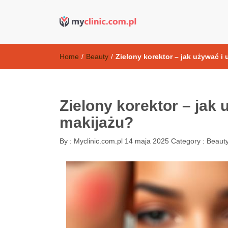
Kosmetyki ant
my clinic Kielce. naturalny krem do twarzy anti-age
Home
/
Beauty
/
Zielony korektor – jak używać i
Zielony korektor – jak
makijażu?
By :
Myclinic.com.pl
14 maja 2025
Category :
Beaut