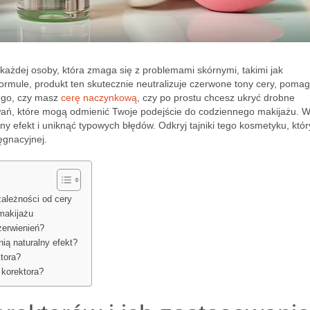
każdej osoby, która zmaga się z problemami skórnymi, takimi jak
 formule, produkt ten skutecznie neutralizuje czerwone tony cery, poma
tego, czy masz
cerę naczynkową
, czy po prostu chcesz ukryć drobne
owań, które mogą odmienić Twoje podejście do codziennego makijażu. W
ny efekt i uniknąć typowych błędów. Odkryj tajniki tego kosmetyku, któ
ęgnacyjnej.
zależności od cery
makijażu
zerwienień?
ią naturalny efekt?
ktora?
 korektora?