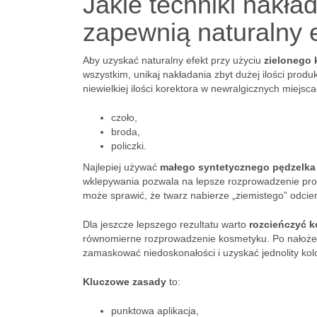
Jakie techniki nakła
zapewnią naturalny 
Aby uzyskać naturalny efekt przy użyciu
zielonego 
wszystkim, unikaj nakładania zbyt dużej ilości pro
niewielkiej ilości korektora w newralgicznych miejscac
czoło,
broda,
policzki.
Najlepiej używać
małego syntetycznego pędzelka
wklepywania pozwala na lepsze rozprowadzenie produ
może sprawić, że twarz nabierze „ziemistego” odcien
Dla jeszcze lepszego rezultatu warto
rozcieńczyć k
równomierne rozprowadzenie kosmetyku. Po nałożen
zamaskować niedoskonałości i uzyskać jednolity kolo
Kluczowe zasady
to:
punktowa aplikacja,