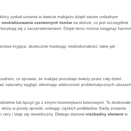
który zyskał uznanie w świecie makijażu dzięki swoim unikalnym
ć
neutralizowania czerwonych tonów
na skórze, co jest szczególnie
 borykają się z zaczerwienieniami. Dzięki temu można osiągnąć harmoni
rstwa kryjąca, skutecznie maskując niedoskonałości, takie jak:
 pudrem, co sprawia, że makijaż pozostaje świeży przez cały dzień.
ać naturalny wygląd, eliminując widoczność problematycznych obszar
ielnie lub łączyć go z innymi kosmetykami kolorowymi. To doskonałe
 skóry w prosty sposób, unikając ciężkich podkładów. Kiedy zostanie
m cery i staje się niewidoczny. Dlatego stanowi
niezbędny element
w