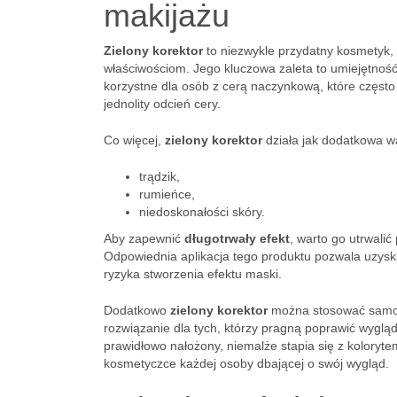
makijażu
Zielony korektor
to niezwykle przydatny kosmetyk, 
właściwościom. Jego kluczowa zaleta to umiejętnoś
korzystne dla osób z cerą naczynkową, które często
jednolity odcień cery.
Co więcej,
zielony korektor
działa jak dodatkowa wa
trądzik,
rumieńce,
niedoskonałości skóry.
Aby zapewnić
długotrwały efekt
, warto go utrwalić
Odpowiednia aplikacja tego produktu pozwala uzysk
ryzyka stworzenia efektu maski.
Dodatkowo
zielony korektor
można stosować samodz
rozwiązanie dla tych, którzy pragną poprawić wygląd
prawidłowo nałożony, niemalże stapia się z koloryte
kosmetyczce każdej osoby dbającej o swój wygląd.