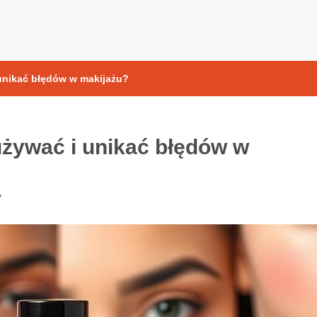
yoksydacyjne
 unikać błędów w makijażu?
 używać i unikać błędów w
y