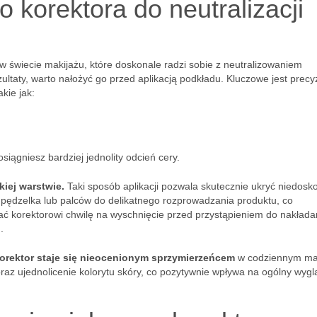
 korektora do neutralizacji
w świecie makijażu, które doskonale radzi sobie z neutralizowaniem
ultaty, warto nałożyć go przed aplikacją podkładu. Kluczowe jest precy
kie jak:
osiągniesz bardziej jednolity odcień cery.
kiej warstwie.
Taki sposób aplikacji pozwala skutecznie ukryć niedosk
pędzelka lub palców do delikatnego rozprowadzania produktu, co
dać korektorowi chwilę na wyschnięcie przed przystąpieniem do nakłada
.
korektor staje się nieocenionym sprzymierzeńcem
w codziennym mak
az ujednolicenie kolorytu skóry, co pozytywnie wpływa na ogólny wygl