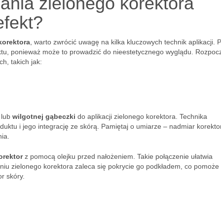
dania zielonego korektora
efekt?
korektora
, warto zwrócić uwagę na kilka kluczowych technik aplikacji. 
duktu, ponieważ może to prowadzić do nieestetycznego wyglądu. Rozpocz
h, takich jak:
lub
wilgotnej gąbeczki
do aplikacji zielonego korektora. Technika
ktu i jego integrację ze skórą. Pamiętaj o umiarze – nadmiar korekto
ia.
orektor
z pomocą olejku przed nałożeniem. Takie połączenie ułatwia
iu zielonego korektora zaleca się pokrycie go podkładem, co pomoże
r skóry.