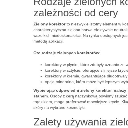
Rodzaje zielonych k
zależności od cery
Zielony korektor
to niezwykle istotny element w ko
charakterystyczna zielona barwa efektywnie neutral
wszelkich niedoskonałości. Na rynku dostępnych jest 
metodą aplikacji.
Oto rodzaje zielonych korektorów:
korektory w płynie, które zdobyły uznanie ze 
korektory w sztyfcie, oferujące silniejsze kr
korektory w kremie, gwarantujące długotrwały 
opcja mineralna, która może być lepszym wybor
Wybierając odpowiedni zielony korektor, należy
stanem.
Osoby z cerą naczynkową powinny szukać pr
trądzikiem, mogą preferować mocniejsze krycie. Klu
skóry na wybrane kosmetyki.
Zalety używania zie