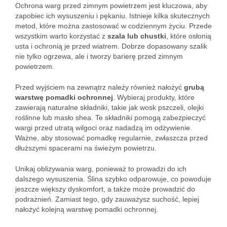
Ochrona warg przed zimnym powietrzem jest kluczowa, aby
zapobiec ich wysuszeniu i pękaniu. Istnieje kilka skutecznych
metod, które można zastosować w codziennym życiu. Przede
wszystkim warto korzystać z
szala lub chustki
, które osłonią
usta i ochronią je przed wiatrem. Dobrze dopasowany szalik
nie tylko ogrzewa, ale i tworzy barierę przed zimnym
powietrzem.
Przed wyjściem na zewnątrz należy również nałożyć
grubą
warstwę pomadki ochronnej
. Wybieraj produkty, które
zawierają naturalne składniki, takie jak wosk pszczeli, olejki
roślinne lub masło shea. Te składniki pomogą zabezpieczyć
wargi przed utratą wilgoci oraz nadadzą im odżywienie.
Ważne, aby stosować pomadkę regularnie, zwłaszcza przed
dłuższymi spacerami na świeżym powietrzu.
Unikaj oblizywania warg, ponieważ to prowadzi do ich
dalszego wysuszenia. Ślina szybko odparowuje, co powoduje
jeszcze większy dyskomfort, a także może prowadzić do
podrażnień. Zamiast tego, gdy zauważysz suchość, lepiej
nałożyć kolejną warstwę pomadki ochronnej.