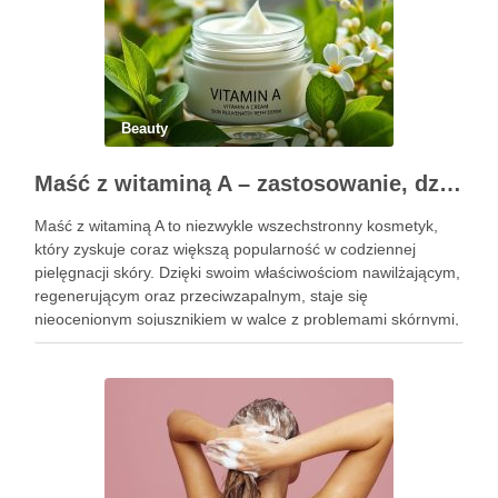
Beauty
Maść z witaminą A – zastosowanie, działanie i bezpieczeństwo stosowania
Maść z witaminą A to niezwykle wszechstronny kosmetyk,
który zyskuje coraz większą popularność w codziennej
pielęgnacji skóry. Dzięki swoim właściwościom nawilżającym,
regenerującym oraz przeciwzapalnym, staje się
nieocenionym sojusznikiem w walce z problemami skórnymi,
takimi jak zmarszczki, trądzik czy podrażnienia. Jej działanie
na skórę twarzy nie tylko poprawia jej teksturę, ale …