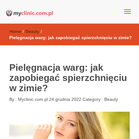
my clinic Kielce. naturalny krem do twarzy anti-age
Kosmetyki antyoksydacyjne
Home
/
Beauty
/
Pielęgnacja warg: jak zapobiegać spierzchnięciu w zimie?
Pielęgnacja warg: jak
zapobiegać spierzchnięciu
w zimie?
By :
Myclinic.com.pl
24 grudnia 2022
Category :
Beauty