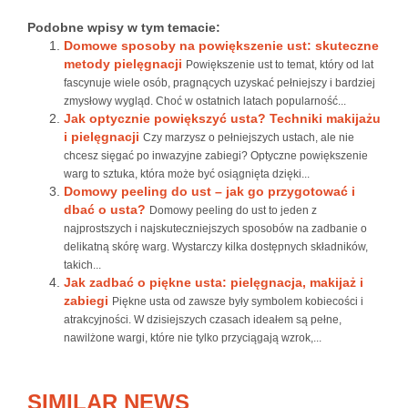
Podobne wpisy w tym temacie:
Domowe sposoby na powiększenie ust: skuteczne
metody pielęgnacji
Powiększenie ust to temat, który od lat
fascynuje wiele osób, pragnących uzyskać pełniejszy i bardziej
zmysłowy wygląd. Choć w ostatnich latach popularność...
Jak optycznie powiększyć usta? Techniki makijażu
i pielęgnacji
Czy marzysz o pełniejszych ustach, ale nie
chcesz sięgać po inwazyjne zabiegi? Optyczne powiększenie
warg to sztuka, która może być osiągnięta dzięki...
Domowy peeling do ust – jak go przygotować i
dbać o usta?
Domowy peeling do ust to jeden z
najprostszych i najskuteczniejszych sposobów na zadbanie o
delikatną skórę warg. Wystarczy kilka dostępnych składników,
takich...
Jak zadbać o piękne usta: pielęgnacja, makijaż i
zabiegi
Piękne usta od zawsze były symbolem kobiecości i
atrakcyjności. W dzisiejszych czasach ideałem są pełne,
nawilżone wargi, które nie tylko przyciągają wzrok,...
SIMILAR NEWS