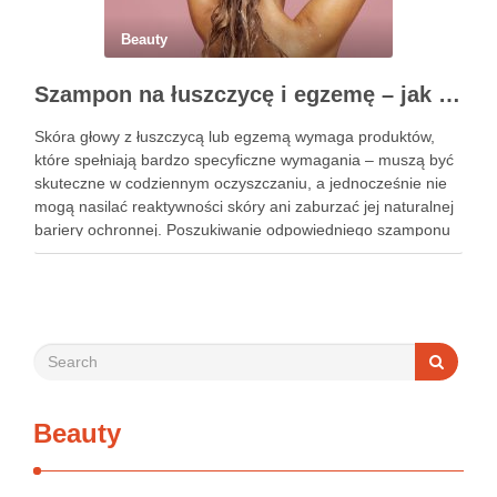
Beauty
Szampon na łuszczycę i egzemę – jak świadomie dobierać produkty przy wrażliwej skórze głowy?
Skóra głowy z łuszczycą lub egzemą wymaga produktów,
które spełniają bardzo specyficzne wymagania – muszą być
skuteczne w codziennym oczyszczaniu, a jednocześnie nie
mogą nasilać reaktywności skóry ani zaburzać jej naturalnej
bariery ochronnej. Poszukiwanie odpowiedniego szamponu
bywa dla wielu pacjentów procesem długim i frustrującym, bo
rynek jest pełen produktów deklarujących …
Beauty