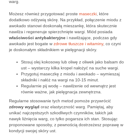
warg.
Możesz również przygotować proste
maseczki
, które
dodatkowo odżywią skórę. Na przykład, połączenie miodu z
awokado stanowi doskonałą mieszankę, która skutecznie
nawilża i regeneruje spierzchnięte wargi. Miód posiada
właściwości antybakteryjne
i nawilżające, podczas gdy
awokado jest bogate w
zdrowe tłuszcze i witaminy
, co czyni
je doskonałym składnikiem w pielęgnacji skóry.
Stosuj olej kokosowy lub oliwę z oliwek jako balsam do
ust – wystarczy kilka kropel nałożyć na suche wargi.
Przygotuj maseczkę z miodu i awokado – wymieszaj
składniki i nałóż na wargi na 10-15 minut.
Regularnie pij wodę – nawilżenie od wewnątrz jest
równie ważne, jak pielęgnacja zewnętrzna.
Regularne stosowanie tych metod pomoże przywrócić
zdrowy wygląd
oraz elastyczność warg. Pamiętaj, aby
unikać najczęstszych szkodliwych czynników, takich jak
nawyk liźnięcia warg, co tylko pogarsza ich stan. Stosując
proponowane sposoby, z pewnością dostrzeżesz poprawę w
kondycji swojej skóry ust.