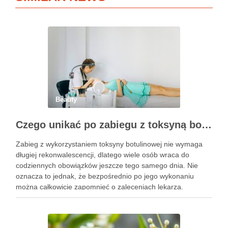
Beauty
Czego unikać po zabiegu z toksyną botulinową?
Zabieg z wykorzystaniem toksyny botulinowej nie wymaga
długiej rekonwalescencji, dlatego wiele osób wraca do
codziennych obowiązków jeszcze tego samego dnia. Nie
oznacza to jednak, że bezpośrednio po jego wykonaniu
można całkowicie zapomnieć o zaleceniach lekarza.
Pierwsze godziny i dni po zabiegu mają znaczenie dla
uzyskania oczekiwanego efektu oraz prawidłowego działania
…