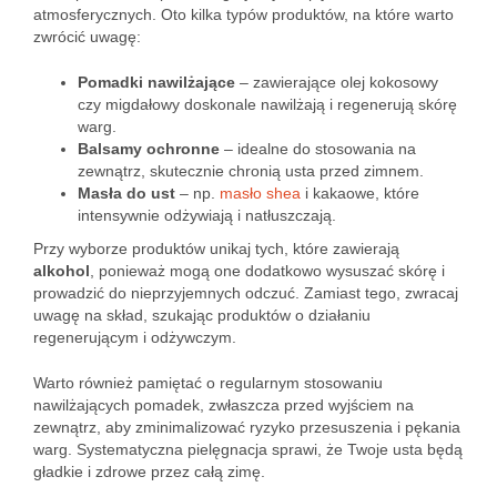
atmosferycznych. Oto kilka typów produktów, na które warto
zwrócić uwagę:
Pomadki nawilżające
– zawierające olej kokosowy
czy migdałowy doskonale nawilżają i regenerują skórę
warg.
Balsamy ochronne
– idealne do stosowania na
zewnątrz, skutecznie chronią usta przed zimnem.
Masła do ust
– np.
masło shea
i kakaowe, które
intensywnie odżywiają i natłuszczają.
Przy wyborze produktów unikaj tych, które zawierają
alkohol
, ponieważ mogą one dodatkowo wysuszać skórę i
prowadzić do nieprzyjemnych odczuć. Zamiast tego, zwracaj
uwagę na skład, szukając produktów o działaniu
regenerującym i odżywczym.
Warto również pamiętać o regularnym stosowaniu
nawilżających pomadek, zwłaszcza przed wyjściem na
zewnątrz, aby zminimalizować ryzyko przesuszenia i pękania
warg. Systematyczna pielęgnacja sprawi, że Twoje usta będą
gładkie i zdrowe przez całą zimę.