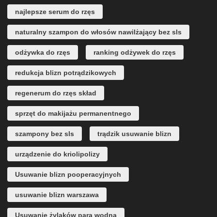
najlepsze serum do rzęs
naturalny szampon do włosów nawilżający bez sls
odżywka do rzęs
ranking odżywek do rzęs
redukcja blizn potrądzikowych
regenerum do rzęs skład
sprzęt do makijażu permanentnego
szampony bez sls
trądzik usuwanie blizn
urządzenie do kriolipolizy
Usuwanie blizn pooperacyjnych
usuwanie blizn warszawa
Usuwanie żylaków parą wodną