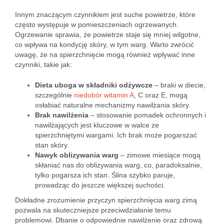
Innym znaczącym czynnikiem jest suche powietrze, które
często występuje w pomieszczeniach ogrzewanych.
Ogrzewanie sprawia, że powietrze staje się mniej wilgotne,
co wpływa na kondycję skóry, w tym warg. Warto zwrócić
uwagę, że na spierzchnięcie mogą również wpływać inne
czynniki, takie jak:
Dieta uboga w składniki odżywcze
– braki w diecie,
szczególnie
niedobór witamin A
, C oraz E, mogą
osłabiać naturalne mechanizmy nawilżania skóry.
Brak nawilżenia
– stosowanie pomadek ochronnych i
nawilżających jest kluczowe w walce ze
spierzchniętymi wargami. Ich brak może pogarszać
stan skóry.
Nawyk oblizywania warg
– zimowe miesiące mogą
skłaniać nas do oblizywania warg, co, paradoksalnie,
tylko pogarsza ich stan. Ślina szybko paruje,
prowadząc do jeszcze większej suchości.
Dokładne zrozumienie przyczyn spierzchnięcia warg zimą
pozwala na skuteczniejsze przeciwdziałanie temu
problemowi. Dbanie o odpowiednie nawilżenie oraz zdrową