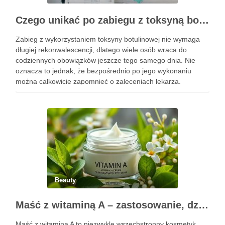
Czego unikać po zabiegu z toksyną botulinową?
Zabieg z wykorzystaniem toksyny botulinowej nie wymaga
długiej rekonwalescencji, dlatego wiele osób wraca do
codziennych obowiązków jeszcze tego samego dnia. Nie
oznacza to jednak, że bezpośrednio po jego wykonaniu
można całkowicie zapomnieć o zaleceniach lekarza.
Pierwsze godziny i dni po zabiegu mają znaczenie dla
uzyskania oczekiwanego efektu oraz prawidłowego działania
…
Beauty
Maść z witaminą A – zastosowanie, działanie i bezpieczeństwo stosowania
Maść z witaminą A to niezwykle wszechstronny kosmetyk,