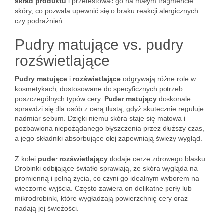
skład produktu
i przetestować go na małym fragmencie
skóry, co pozwala upewnić się o braku reakcji alergicznych
czy podrażnień.
Pudry matujące vs. pudry
rozświetlające
Pudry matujące
i
rozświetlające
odgrywają różne role w
kosmetykach, dostosowane do specyficznych potrzeb
poszczególnych typów cery.
Puder matujący
doskonale
sprawdzi się dla osób z cerą tłustą, gdyż skutecznie reguluje
nadmiar sebum. Dzięki niemu skóra staje się matowa i
pozbawiona niepożądanego błyszczenia przez dłuższy czas,
a jego składniki absorbujące olej zapewniają świeży wygląd.
Z kolei
puder rozświetlający
dodaje cerze zdrowego blasku.
Drobinki odbijające światło sprawiają, że skóra wygląda na
promienną i pełną życia, co czyni go idealnym wyborem na
wieczorne wyjścia. Często zawiera on delikatne perły lub
mikrodrobinki, które wygładzają powierzchnię cery oraz
nadają jej świeżości.