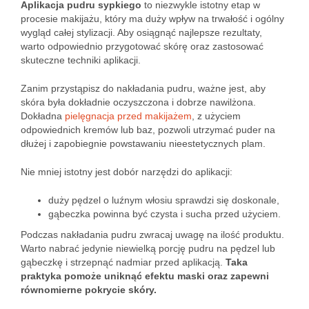
Aplikacja pudru sypkiego
to niezwykle istotny etap w
procesie makijażu, który ma duży wpływ na trwałość i ogólny
wygląd całej stylizacji. Aby osiągnąć najlepsze rezultaty,
warto odpowiednio przygotować skórę oraz zastosować
skuteczne techniki aplikacji.
Zanim przystąpisz do nakładania pudru, ważne jest, aby
skóra była dokładnie oczyszczona i dobrze nawilżona.
Dokładna
pielęgnacja przed makijażem
, z użyciem
odpowiednich kremów lub baz, pozwoli utrzymać puder na
dłużej i zapobiegnie powstawaniu nieestetycznych plam.
Nie mniej istotny jest dobór narzędzi do aplikacji:
duży pędzel o luźnym włosiu sprawdzi się doskonale,
gąbeczka powinna być czysta i sucha przed użyciem.
Podczas nakładania pudru zwracaj uwagę na ilość produktu.
Warto nabrać jedynie niewielką porcję pudru na pędzel lub
gąbeczkę i strzepnąć nadmiar przed aplikacją.
Taka
praktyka pomoże uniknąć efektu maski oraz zapewni
równomierne pokrycie skóry.