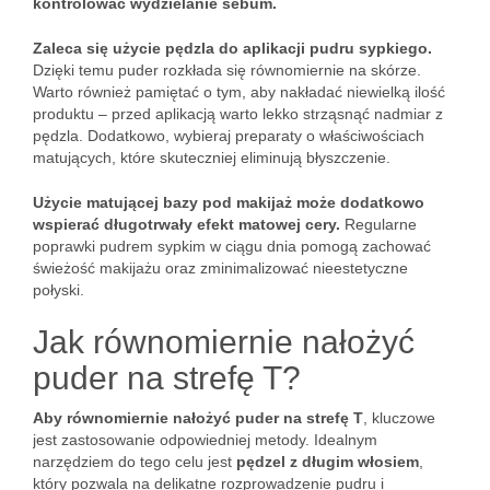
kontrolować wydzielanie sebum.
Zaleca się użycie pędzla do aplikacji pudru sypkiego.
Dzięki temu puder rozkłada się równomiernie na skórze.
Warto również pamiętać o tym, aby nakładać niewielką ilość
produktu – przed aplikacją warto lekko strząsnąć nadmiar z
pędzla. Dodatkowo, wybieraj preparaty o właściwościach
matujących, które skuteczniej eliminują błyszczenie.
Użycie matującej bazy pod makijaż może dodatkowo
wspierać długotrwały efekt matowej cery.
Regularne
poprawki pudrem sypkim w ciągu dnia pomogą zachować
świeżość makijażu oraz zminimalizować nieestetyczne
połyski.
Jak równomiernie nałożyć
puder na strefę T?
Aby równomiernie nałożyć puder na strefę T
, kluczowe
jest zastosowanie odpowiedniej metody. Idealnym
narzędziem do tego celu jest
pędzel z długim włosiem
,
który pozwala na delikatne rozprowadzenie pudru i