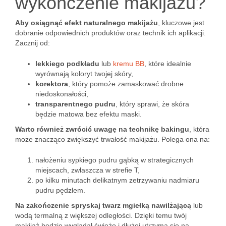
wykończenie makijażu?
Aby osiągnąć efekt naturalnego makijażu
, kluczowe jest
dobranie odpowiednich produktów oraz technik ich aplikacji.
Zacznij od:
lekkiego podkładu
lub
kremu BB
, które idealnie
wyrównają koloryt twojej skóry,
korektora
, który pomoże zamaskować drobne
niedoskonałości,
transparentnego pudru
, który sprawi, że skóra
będzie matowa bez efektu maski.
Warto również zwrócić uwagę na technikę bakingu
, która
może znacząco zwiększyć trwałość makijażu. Polega ona na:
nałożeniu sypkiego pudru gąbką w strategicznych
miejscach, zwłaszcza w strefie T,
po kilku minutach delikatnym zetrzywaniu nadmiaru
pudru pędzlem.
Na zakończenie spryskaj twarz mgiełką nawilżającą
lub
wodą termalną z większej odległości. Dzięki temu twój
makijaż będzie wyglądał świeżo i dłużej utrzyma się na