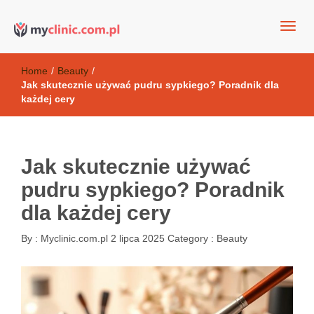
my clinic Kielce. naturalny krem do twarzy anti-age
Kosmetyki antyoksydacyjne
Home
/
Beauty
/
Jak skutecznie używać pudru sypkiego? Poradnik dla
każdej cery
Jak skutecznie używać
pudru sypkiego? Poradnik
dla każdej cery
By :
Myclinic.com.pl
2 lipca 2025
Category :
Beauty