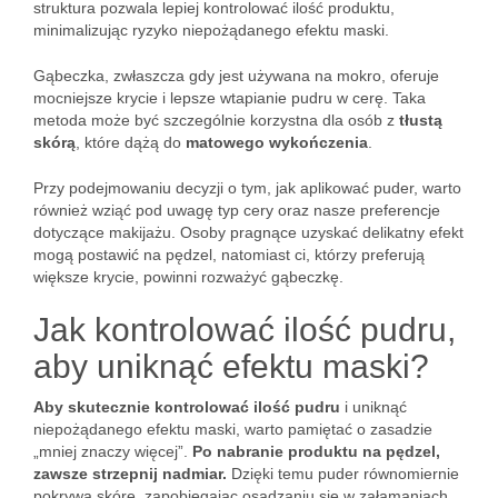
struktura pozwala lepiej kontrolować ilość produktu,
minimalizując ryzyko niepożądanego efektu maski.
Gąbeczka, zwłaszcza gdy jest używana na mokro, oferuje
mocniejsze krycie i lepsze wtapianie pudru w cerę. Taka
metoda może być szczególnie korzystna dla osób z
tłustą
skórą
, które dążą do
matowego wykończenia
.
Przy podejmowaniu decyzji o tym, jak aplikować puder, warto
również wziąć pod uwagę typ cery oraz nasze preferencje
dotyczące makijażu. Osoby pragnące uzyskać delikatny efekt
mogą postawić na pędzel, natomiast ci, którzy preferują
większe krycie, powinni rozważyć gąbeczkę.
Jak kontrolować ilość pudru,
aby uniknąć efektu maski?
Aby skutecznie kontrolować ilość pudru
i uniknąć
niepożądanego efektu maski, warto pamiętać o zasadzie
„mniej znaczy więcej”.
Po nabranie produktu na pędzel,
zawsze strzepnij nadmiar.
Dzięki temu puder równomiernie
pokrywa skórę, zapobiegając osadzaniu się w załamaniach.