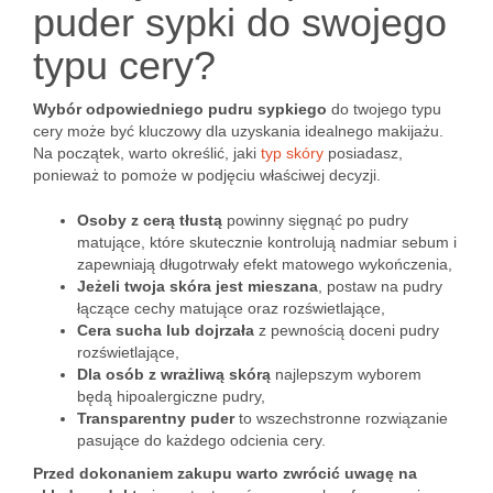
puder sypki do swojego
typu cery?
Wybór odpowiedniego pudru sypkiego
do twojego typu
cery może być kluczowy dla uzyskania idealnego makijażu.
Na początek, warto określić, jaki
typ skóry
posiadasz,
ponieważ to pomoże w podjęciu właściwej decyzji.
Osoby z cerą tłustą
powinny sięgnąć po pudry
matujące, które skutecznie kontrolują nadmiar sebum i
zapewniają długotrwały efekt matowego wykończenia,
Jeżeli twoja skóra jest mieszana
, postaw na pudry
łączące cechy matujące oraz rozświetlające,
Cera sucha lub dojrzała
z pewnością doceni pudry
rozświetlające,
Dla osób z wrażliwą skórą
najlepszym wyborem
będą hipoalergiczne pudry,
Transparentny puder
to wszechstronne rozwiązanie
pasujące do każdego odcienia cery.
Przed dokonaniem zakupu warto zwrócić uwagę na