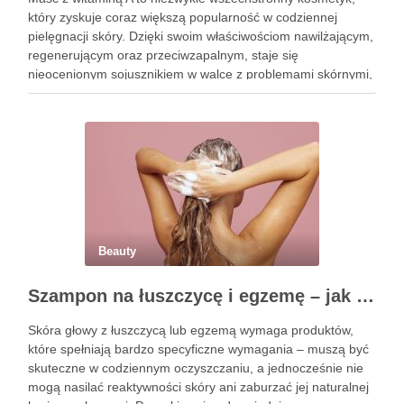
który zyskuje coraz większą popularność w codziennej
pielęgnacji skóry. Dzięki swoim właściwościom nawilżającym,
regenerującym oraz przeciwzapalnym, staje się
nieocenionym sojusznikiem w walce z problemami skórnymi,
takimi jak zmarszczki, trądzik czy podrażnienia. Jej działanie
na skórę twarzy nie tylko poprawia jej teksturę, ale …
Beauty
Szampon na łuszczycę i egzemę – jak świadomie dobierać produkty przy wrażliwej skórze głowy?
Skóra głowy z łuszczycą lub egzemą wymaga produktów,
które spełniają bardzo specyficzne wymagania – muszą być
skuteczne w codziennym oczyszczaniu, a jednocześnie nie
mogą nasilać reaktywności skóry ani zaburzać jej naturalnej