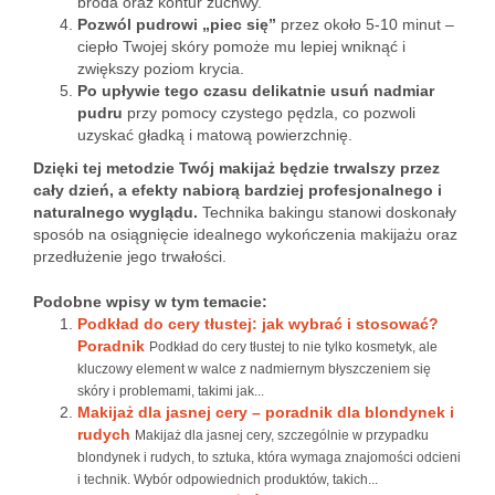
broda oraz kontur żuchwy.
Pozwól pudrowi „piec się”
przez około 5-10 minut –
ciepło Twojej skóry pomoże mu lepiej wniknąć i
zwiększy poziom krycia.
Po upływie tego czasu delikatnie usuń nadmiar
pudru
przy pomocy czystego pędzla, co pozwoli
uzyskać gładką i matową powierzchnię.
Dzięki tej metodzie Twój makijaż będzie trwalszy przez
cały dzień, a efekty nabiorą bardziej profesjonalnego i
naturalnego wyglądu.
Technika bakingu stanowi doskonały
sposób na osiągnięcie idealnego wykończenia makijażu oraz
przedłużenie jego trwałości.
Podobne wpisy w tym temacie:
Podkład do cery tłustej: jak wybrać i stosować?
Poradnik
Podkład do cery tłustej to nie tylko kosmetyk, ale
kluczowy element w walce z nadmiernym błyszczeniem się
skóry i problemami, takimi jak...
Makijaż dla jasnej cery – poradnik dla blondynek i
rudych
Makijaż dla jasnej cery, szczególnie w przypadku
blondynek i rudych, to sztuka, która wymaga znajomości odcieni
i technik. Wybór odpowiednich produktów, takich...