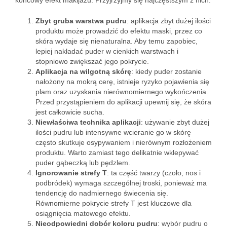
końcowy efekt makijażu. Przyjrzyjmy się najczęstszym z nich:
Zbyt gruba warstwa pudru
: aplikacja zbyt dużej ilości
produktu może prowadzić do efektu maski, przez co
skóra wydaje się nienaturalna. Aby temu zapobiec,
lepiej nakładać puder w cienkich warstwach i
stopniowo zwiększać jego pokrycie.
Aplikacja na wilgotną skórę
: kiedy puder zostanie
nałożony na mokrą cerę, istnieje ryzyko pojawienia się
plam oraz uzyskania nierównomiernego wykończenia.
Przed przystąpieniem do aplikacji upewnij się, że skóra
jest całkowicie sucha.
Niewłaściwa technika aplikacji
: używanie zbyt dużej
ilości pudru lub intensywne wcieranie go w skórę
często skutkuje osypywaniem i nierównym rozłożeniem
produktu. Warto zamiast tego delikatnie wklepywać
puder gąbeczką lub pędzlem.
Ignorowanie strefy T
: ta część twarzy (czoło, nos i
podbródek) wymaga szczególnej troski, ponieważ ma
tendencję do nadmiernego świecenia się.
Równomierne pokrycie strefy T jest kluczowe dla
osiągnięcia matowego efektu.
Nieodpowiedni dobór koloru pudru
: wybór pudru o