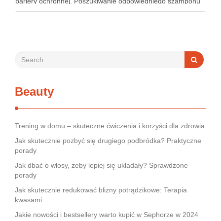
bariery ochronnej. Poszukiwanie odpowiedniego szamponu
bywa dla wielu pacjentów procesem długim i frustrującym, bo
rynek jest pełen produktów deklarujących …
Beauty
Trening w domu – skuteczne ćwiczenia i korzyści dla zdrowia
Jak skutecznie pozbyć się drugiego podbródka? Praktyczne
porady
Jak dbać o włosy, żeby lepiej się układały? Sprawdzone
porady
Jak skutecznie redukować blizny potrądzikowe: Terapia
kwasami
Jakie nowości i bestsellery warto kupić w Sephorze w 2024