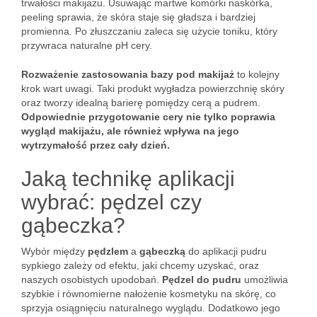
trwałości makijażu. Usuwając martwe komórki naskórka,
peeling sprawia, że skóra staje się gładsza i bardziej
promienna. Po złuszczaniu zaleca się użycie toniku, który
przywraca naturalne pH cery.
Rozważenie zastosowania bazy pod makijaż
to kolejny
krok wart uwagi. Taki produkt wygładza powierzchnię skóry
oraz tworzy idealną barierę pomiędzy cerą a pudrem.
Odpowiednie przygotowanie cery nie tylko poprawia
wygląd makijażu, ale również wpływa na jego
wytrzymałość przez cały dzień.
Jaką technikę aplikacji
wybrać: pędzel czy
gąbeczka?
Wybór między
pędzlem
a
gąbeczką
do aplikacji pudru
sypkiego zależy od efektu, jaki chcemy uzyskać, oraz
naszych osobistych upodobań.
Pędzel do pudru
umożliwia
szybkie i równomierne nałożenie kosmetyku na skórę, co
sprzyja osiągnięciu naturalnego wyglądu. Dodatkowo jego