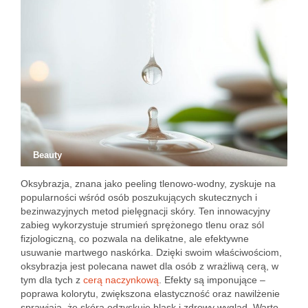
Beauty
Oksybrazja, znana jako peeling tlenowo-wodny, zyskuje na
popularności wśród osób poszukujących skutecznych i
bezinwazyjnych metod pielęgnacji skóry. Ten innowacyjny
zabieg wykorzystuje strumień sprężonego tlenu oraz sól
fizjologiczną, co pozwala na delikatne, ale efektywne
usuwanie martwego naskórka. Dzięki swoim właściwościom,
oksybrazja jest polecana nawet dla osób z wrażliwą cerą, w
tym dla tych z
cerą naczynkową
. Efekty są imponujące –
poprawa kolorytu, zwiększona elastyczność oraz nawilżenie
sprawiają, że skóra odzyskuje blask i zdrowy wygląd. Warto