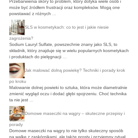
Przebarwienia skóry to problem, który dotyka wiele osób i
może być źródłem frustracji oraz kompleksów. Mogą one
powstawać z różnych …
SLS w kosmetykach: co to jest i jakie niesie
zagrożenia?
Sodium Lauryl Sulfate, powszechnie znany jako SLS, to
składnik, który znajduje się w wielu popularnych kosmetykach
i produktach do pielęgnacji …
Jak malować dolną powiekę? Techniki i porady krok
po kroku
Malowanie dolnej powieki to sztuka, która może diametralnie
zmienić wygląd oczu i dodać głębi spojrzeniu. Choć technika
ta nie jest …
Domowe maseczki na wągry – skuteczne przepisy i
porady
Domowe maseczki na wągry to nie tylko skuteczny sposób
na walkę z zaskórnikami, ale także prosty i przyjemny rytuał