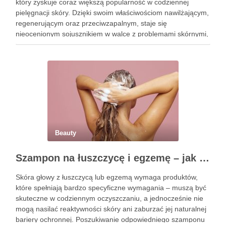
który zyskuje coraz większą popularność w codziennej
pielęgnacji skóry. Dzięki swoim właściwościom nawilżającym,
regenerującym oraz przeciwzapalnym, staje się
nieocenionym sojusznikiem w walce z problemami skórnymi,
takimi jak zmarszczki, trądzik czy podrażnienia. Jej działanie
na skórę twarzy nie tylko poprawia jej teksturę, ale …
Beauty
Szampon na łuszczycę i egzemę – jak świadomie dobierać produkty przy wrażliwej skórze głowy?
Skóra głowy z łuszczycą lub egzemą wymaga produktów,
które spełniają bardzo specyficzne wymagania – muszą być
skuteczne w codziennym oczyszczaniu, a jednocześnie nie
mogą nasilać reaktywności skóry ani zaburzać jej naturalnej
bariery ochronnej. Poszukiwanie odpowiedniego szamponu