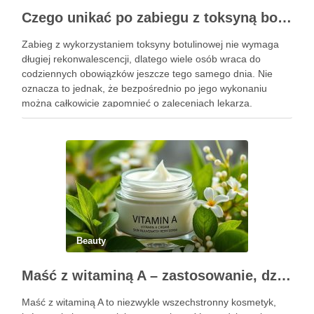
Czego unikać po zabiegu z toksyną botulinową?
Zabieg z wykorzystaniem toksyny botulinowej nie wymaga
długiej rekonwalescencji, dlatego wiele osób wraca do
codziennych obowiązków jeszcze tego samego dnia. Nie
oznacza to jednak, że bezpośrednio po jego wykonaniu
można całkowicie zapomnieć o zaleceniach lekarza.
Pierwsze godziny i dni po zabiegu mają znaczenie dla
uzyskania oczekiwanego efektu oraz prawidłowego działania
…
Beauty
Maść z witaminą A – zastosowanie, działanie i bezpieczeństwo stosowania
Maść z witaminą A to niezwykle wszechstronny kosmetyk,