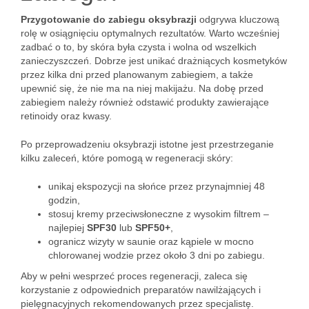
Przygotowanie do zabiegu oksybrazji
odgrywa kluczową
rolę w osiągnięciu optymalnych rezultatów. Warto wcześniej
zadbać o to, by skóra była czysta i wolna od wszelkich
zanieczyszczeń. Dobrze jest unikać drażniących kosmetyków
przez kilka dni przed planowanym zabiegiem, a także
upewnić się, że nie ma na niej makijażu. Na dobę przed
zabiegiem należy również odstawić produkty zawierające
retinoidy oraz kwasy.
Po przeprowadzeniu oksybrazji istotne jest przestrzeganie
kilku zaleceń, które pomogą w regeneracji skóry:
unikaj ekspozycji na słońce przez przynajmniej 48
godzin,
stosuj kremy przeciwsłoneczne z wysokim filtrem –
najlepiej
SPF30
lub
SPF50+
,
ogranicz wizyty w saunie oraz kąpiele w mocno
chlorowanej wodzie przez około 3 dni po zabiegu.
Aby w pełni wesprzeć proces regeneracji, zaleca się
korzystanie z odpowiednich preparatów nawilżających i
pielęgnacyjnych rekomendowanych przez specjalistę.