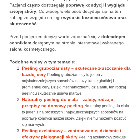
Pacjenci często dostrzegają
poprawę kondycji i wyglądu
swojej skóry
. Co więcej, wiele osób decyduje się na ten
zabieg ze względu na jego
wysokie bezpieczeństwo oraz
skuteczność
.
Przed podjęciem decyzji warto zapoznać się z
dokładnym
cennikiem
dostępnym na stronie internetowej wybranego
salonu kosmetycznego.
Podobne wpisy w tym temacie:
Peeling gruboziarnisty – skuteczne złuszczanie dla
każdej cery
Peeling gruboziarnisty to jeden z
najskuteczniejszych sposobów na uzyskanie gładkiej i
promiennej cery. Dzięki mechanicznemu działaniu, ten rodzaj
peelingu skutecznie usuwa martwe...
Naturalny peeling do ciała – zalety, rodzaje i
przepisy na domowy peeling
Naturalny peeling do ciała
to jeden z najprostszych i najskuteczniejszych sposobów na
poprawę kondycji naszej skóry. Dzięki niemu możemy pozbyć
się martwych...
Peeling azelainowy – zastosowanie, działanie i
efekty w pielęgnacji skóry
Peeling azelainowy zyskuje