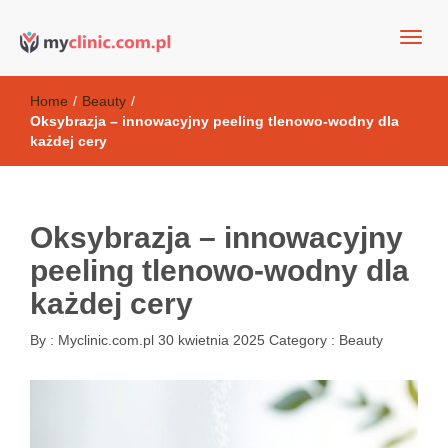
my clinic Kielce. naturalny krem do twarzy anti-age
Kosmetyki antyoksydacyjne
Home
/
Beauty
/
Oksybrazja – innowacyjny peeling tlenowo-wodny dla
każdej cery
Oksybrazja – innowacyjny
peeling tlenowo-wodny dla
każdej cery
By :
Myclinic.com.pl
30 kwietnia 2025
Category :
Beauty