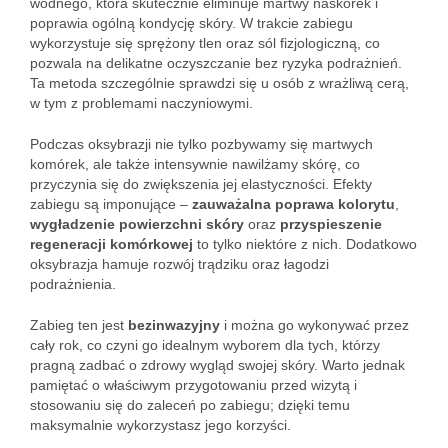
wodnego, która skutecznie eliminuje martwy naskórek i
poprawia ogólną kondycję skóry. W trakcie zabiegu
wykorzystuje się sprężony tlen oraz sól fizjologiczną, co
pozwala na delikatne oczyszczanie bez ryzyka podrażnień.
Ta metoda szczególnie sprawdzi się u osób z wrażliwą cerą,
w tym z problemami naczyniowymi.
Podczas oksybrazji nie tylko pozbywamy się martwych
komórek, ale także intensywnie nawilżamy skórę, co
przyczynia się do zwiększenia jej elastyczności. Efekty
zabiegu są imponujące –
zauważalna poprawa kolorytu
,
wygładzenie powierzchni skóry
oraz
przyspieszenie
regeneracji komórkowej
to tylko niektóre z nich. Dodatkowo
oksybrazja hamuje rozwój trądziku oraz łagodzi
podrażnienia.
Zabieg ten jest
bezinwazyjny
i można go wykonywać przez
cały rok, co czyni go idealnym wyborem dla tych, którzy
pragną zadbać o zdrowy wygląd swojej skóry. Warto jednak
pamiętać o właściwym przygotowaniu przed wizytą i
stosowaniu się do zaleceń po zabiegu; dzięki temu
maksymalnie wykorzystasz jego korzyści.