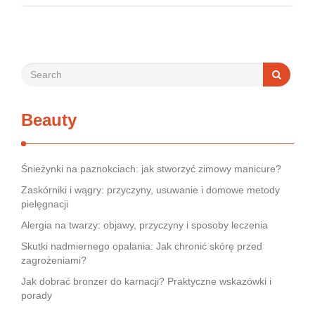
bywa dla wielu pacjentów procesem długim i frustrującym, bo
rynek jest pełen produktów deklarujących …
Beauty
Śnieżynki na paznokciach: jak stworzyć zimowy manicure?
Zaskórniki i wągry: przyczyny, usuwanie i domowe metody
pielęgnacji
Alergia na twarzy: objawy, przyczyny i sposoby leczenia
Skutki nadmiernego opalania: Jak chronić skórę przed
zagrożeniami?
Jak dobrać bronzer do karnacji? Praktyczne wskazówki i
porady