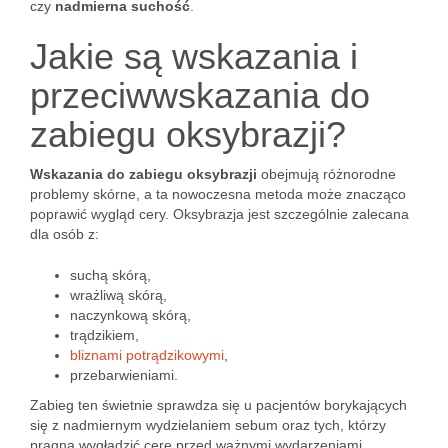
czy
nadmierna suchość
.
Jakie są wskazania i
przeciwwskazania do
zabiegu oksybrazji?
Wskazania do zabiegu oksybrazji
obejmują różnorodne
problemy skórne, a ta nowoczesna metoda może znacząco
poprawić wygląd cery. Oksybrazja jest szczególnie zalecana
dla osób z:
suchą skórą,
wrażliwą skórą,
naczynkową skórą,
trądzikiem,
bliznami potrądzikowymi
,
przebarwieniami.
Zabieg ten świetnie sprawdza się u pacjentów borykających
się z nadmiernym wydzielaniem sebum oraz tych, którzy
pragną wygładzić cerę przed ważnymi wydarzeniami.