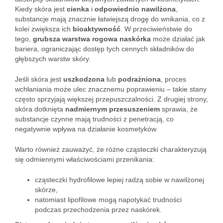
Kiedy skóra jest
cienka
i
odpowiednio nawilżona
,
substancje mają znacznie łatwiejszą drogę do wnikania, co z
kolei zwiększa ich
bioaktywność
. W przeciwieństwie do
tego,
grubsza warstwa rogowa naskórka
może działać jak
bariera, ograniczając dostęp tych cennych składników do
głębszych warstw skóry.
Jeśli skóra jest
uszkodzona
lub
podrażniona
, proces
wchłaniania może ulec znacznemu poprawieniu – takie stany
często sprzyjają większej przepuszczalności. Z drugiej strony,
skóra dotknięta
nadmiernym przesuszeniem
sprawia, że
substancje czynne mają trudności z penetracją, co
negatywnie wpływa na działanie kosmetyków.
Warto również zauważyć, że różne cząsteczki charakteryzują
się odmiennymi właściwościami przenikania:
cząsteczki hydrofilowe lepiej radzą sobie w nawilżonej
skórze,
natomiast lipofilowe mogą napotykać trudności
podczas przechodzenia przez naskórek.