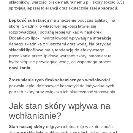
składników; wartości bliskie naturalnemu pH skóry (około 5,5)
sprzyjają lepszej tolerancji oraz skuteczniejszej
absorpcji
.
Lepkość substancji
ma znaczenie podczas aplikacji na
skórę. Składniki o właściwej lepkości łatwiej się
rozprowadzają i potrafią lepiej wnikać w naskórek.
Dodatkowo lipo- i hydrofilowość wpływają na interakcję
danego składnika z tłuszczami oraz wodą. Na przykład
składniki lipofilowe mają tendencję do efektywnego
przenikania przez lipidową warstwę skóry, natomiast te
hydroskopijne przyciągają wodę, co wspomaga proces
nawilżania
.
Zrozumienie tych fizykochemicznych właściwości
pozwala lepiej dostosować kosmetyki do indywidualnych
potrzeb skóry oraz zwiększa ich skuteczność stosowania.
Jak stan skóry wpływa na
wchłanianie?
Stan naszej skóry
odgrywa istotną rolę w skuteczności
absorpcji składników aktywnych zawartych w kosmetykach.