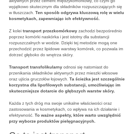
aktywnych przez cement międzykomórkowy, co czyni go
wyjątkowo skutecznym dla składników rozpuszczających się
w tłuszczach.
Ten sposób odgrywa kluczową rolę w wielu
kosmetykach, zapewniając ich efektywność.
Z kolei
transport przezkomórkowy
zachodzi bezpośrednio
poprzez komórki naskórka i jest istotny dla substancji
rozpuszczalnych w wodzie. Dzięki tej metodzie mogą one
przechodzić przez lipidowe warstwy komórek, co pozwala im
dotrzeć głęboko do wnętrza skóry.
Transport transfolikularny
odnosi się natomiast do
przenikania składników aktywnych przez mieszki włosowe
oraz ujścia gruczołów łojowych.
Ta ścieżka jest szczególnie
korzystna dla lipofilowych substancji, umożliwiając im
skuteczniejsze dotarcie do głębszych warstw skóry.
Każda z tych dróg ma swoje unikalne właściwości oraz
zastosowania w kosmetykach, co wpływa na ich działanie i
efektywność.
To ważne aspekty, które warto uwzględnić
przy wyborze produktów pielęgnacyjnych.