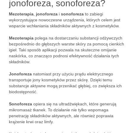
jonoforeza, sonoforeza?
Mezoterapia
,
jonoforeza
i
sonoforeza
to zabiegi
wykorzystujące nowoczesne urządzenia, których celem jest
wsparcie wchłaniania składników aktywnych z kosmetyków.
Mezoterapia
polega na dostarczaniu substancji odżywczych
bezpośrednio do głębszych warstw skóry za pomocą cienkich
igieł. Taki sposób aplikacji pozwala na skuteczne omijanie
naskórka, co znacząco podnosi efektywność działania tych
składników.
Jonoforeza
natomiast przy użyciu prądu elektrycznego
transportuje jony kosmetyków przez skórę. Dzięki temu
substancje aktywne mogą przenikać głębiej, co zwiększa ich
biodostępność.
Sonoforeza
opiera się na ultradźwiękach, które generują
mikromasaż tkanek. To działanie nie tylko wspomaga
penetrację składników aktywnych, ale również poprawia
krążenie krwi oraz limfy.