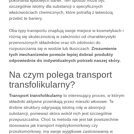
pokonania lipidowych barier. Ten sposób może być
szczególnie istotny dla substancji o specyficznych
właściwościach chemicznych, które potrafią z łatwością
przebić te bariery.
Oba typy transportu znajdują swoje miejsce w kosmetykach i
różnią się skutecznością w zależności od charakterystyki
przenoszonych składników oraz ich zdolności do
rozpuszczania się w wodzie lub tłuszczach.
Zrozumienie
tych mechanizmów pomoże lepiej dobrać produkty
odpowiednie do indywidualnych potrzeb naszej skóry.
Na czym polega transport
transfolikularny?
Transport transfolikularny
to interesujący proces, w którym
składniki aktywne przenikają przez mieszki włosowe. Te
drobne struktury odgrywają istotną rolę w absorpcji
substancji, ponieważ skóra wokół nich jest szczególnie
przepuszczalna. Choć ta metoda nie jest tak powszechnie
stosowana jak transport międzykomórkowy czy
przezkomórkowy, ma swoje wyjątkowe zastosowania w