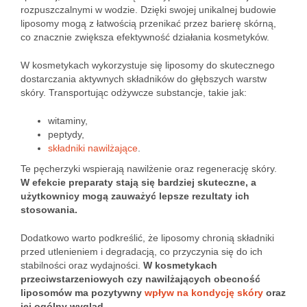
rozpuszczalnymi w wodzie. Dzięki swojej unikalnej budowie
liposomy mogą z łatwością przenikać przez barierę skórną,
co znacznie zwiększa efektywność działania kosmetyków.
W kosmetykach wykorzystuje się liposomy do skutecznego
dostarczania aktywnych składników do głębszych warstw
skóry. Transportując odżywcze substancje, takie jak:
witaminy,
peptydy,
składniki nawilżające
.
Te pęcherzyki wspierają nawilżenie oraz regenerację skóry.
W efekcie preparaty stają się bardziej skuteczne, a
użytkownicy mogą zauważyć lepsze rezultaty ich
stosowania.
Dodatkowo warto podkreślić, że liposomy chronią składniki
przed utlenieniem i degradacją, co przyczynia się do ich
stabilności oraz wydajności.
W kosmetykach
przeciwstarzeniowych czy nawilżających obecność
liposomów ma pozytywny
wpływ na kondycję skóry
oraz
jej ogólny wygląd.