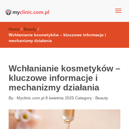
my clinic Kielce. naturalny krem do twarzy anti-age
Kosmetyki antyoksydacyjne
Home
/
Beauty
/
Wchłanianie kosmetyków – kluczowe informacje i
mechanizmy działania
Wchłanianie kosmetyków –
kluczowe informacje i
mechanizmy działania
By :
Myclinic.com.pl
8 kwietnia 2025
Category :
Beauty