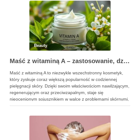
…
Beauty
Maść z witaminą A – zastosowanie, działanie i bezpieczeństwo stosowania
Maść z witaminą A to niezwykle wszechstronny kosmetyk,
który zyskuje coraz większą popularność w codziennej
pielęgnacji skóry. Dzięki swoim właściwościom nawilżającym,
regenerującym oraz przeciwzapalnym, staje się
nieocenionym sojusznikiem w walce z problemami skórnymi,
takimi jak zmarszczki, trądzik czy podrażnienia. Jej działanie
na skórę twarzy nie tylko poprawia jej teksturę, ale …