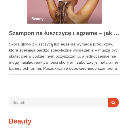
Beauty
Szampon na łuszczycę i egzemę – jak świadomie dobierać produkty przy wrażliwej skórze głowy?
Skóra głowy z łuszczycą lub egzemą wymaga produktów,
które spełniają bardzo specyficzne wymagania – muszą być
skuteczne w codziennym oczyszczaniu, a jednocześnie nie
mogą nasilać reaktywności skóry ani zaburzać jej naturalnej
bariery ochronnej. Poszukiwanie odpowiedniego szamponu
bywa dla wielu pacjentów procesem długim i frustrującym, bo
rynek jest pełen produktów deklarujących …
Beauty