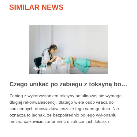
SIMILAR NEWS
Beauty
Czego unikać po zabiegu z toksyną botulinową?
Zabieg z wykorzystaniem toksyny botulinowej nie wymaga
długiej rekonwalescencji, dlatego wiele osób wraca do
codziennych obowiązków jeszcze tego samego dnia. Nie
oznacza to jednak, że bezpośrednio po jego wykonaniu
można całkowicie zapomnieć o zaleceniach lekarza.
Pierwsze godziny i dni po zabiegu mają znaczenie dla
uzyskania oczekiwanego efektu oraz prawidłowego działania