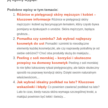
Podobne wpisy w tym temacie:
Różnice w pielęgnacji skóry mężczyzn i kobiet –
kluczowe informacje
Różnice w pielęgnacji skóry
mężczyzn i kobiet są fascynującym tematem, który często bywa
pomijany w dyskusjach o urodzie. Skóra mężczyzn, będąca
grubsza...
Pomadka czy szminka? Jak wybrać najlepszy
kosmetyk do ust
Pomadki i szminki to nieodłączne
elementy każdej kosmetyczki, ale czy naprawdę potrafimy je od
siebie odróżnić? Choć oba produkty służą do makijażu...
Peeling z soli morskiej – korzyści i skuteczne
przepisy na domowy kosmetyk
Peeling z soli morskiej
to nie tylko luksusowy rytuał pielęgnacyjny, ale także skuteczny
sposób na poprawę kondycji skóry. Dzięki swoim naturalnym
właściwościom,...
Jak wybrać idealny podkład na lato? Kluczowe
wskazówki i błędy
Co powinien zawierać podkład na lato?
Lato to czas, kiedy nasza skóra wymaga szczególnej troski, a
makijaż powinien być lekki i świeży....