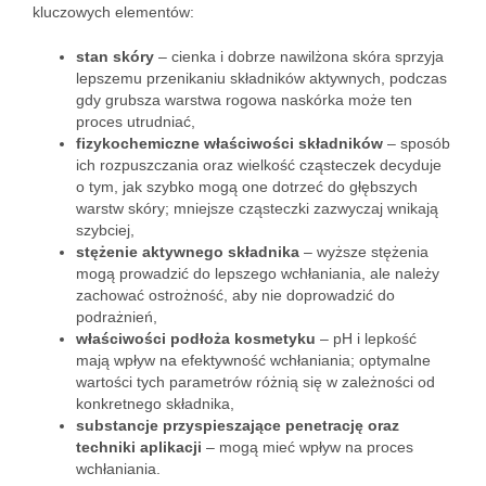
kluczowych elementów:
stan skóry
– cienka i dobrze nawilżona skóra sprzyja
lepszemu przenikaniu składników aktywnych, podczas
gdy grubsza warstwa rogowa naskórka może ten
proces utrudniać,
fizykochemiczne właściwości składników
– sposób
ich rozpuszczania oraz wielkość cząsteczek decyduje
o tym, jak szybko mogą one dotrzeć do głębszych
warstw skóry; mniejsze cząsteczki zazwyczaj wnikają
szybciej,
stężenie aktywnego składnika
– wyższe stężenia
mogą prowadzić do lepszego wchłaniania, ale należy
zachować ostrożność, aby nie doprowadzić do
podrażnień,
właściwości podłoża kosmetyku
– pH i lepkość
mają wpływ na efektywność wchłaniania; optymalne
wartości tych parametrów różnią się w zależności od
konkretnego składnika,
substancje przyspieszające penetrację oraz
techniki aplikacji
– mogą mieć wpływ na proces
wchłaniania.