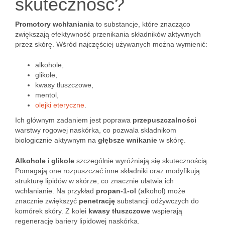
skuteczność?
Promotory wchłaniania
to substancje, które znacząco
zwiększają efektywność przenikania składników aktywnych
przez skórę. Wśród najczęściej używanych można wymienić:
alkohole,
glikole,
kwasy tłuszczowe,
mentol,
olejki eteryczne
.
Ich głównym zadaniem jest poprawa
przepuszczalności
warstwy rogowej naskórka, co pozwala składnikom
biologicznie aktywnym na
głębsze wnikanie
w skórę.
Alkohole
i
glikole
szczególnie wyróżniają się skutecznością.
Pomagają one rozpuszczać inne składniki oraz modyfikują
strukturę lipidów w skórze, co znacznie ułatwia ich
wchłanianie. Na przykład
propan-1-ol
(alkohol) może
znacznie zwiększyć
penetrację
substancji odżywczych do
komórek skóry. Z kolei
kwasy tłuszczowe
wspierają
regenerację bariery lipidowej naskórka.