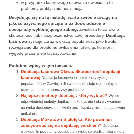
w przypadku laserowego usuwania owłosienia te
problemy praktycznie nie istnieją.
Decydując się na tę metodę, warto zwrócić uwagę na
jakość używanego sprzętu oraz doświadczenie
specjalisty wykonującego zabieg.
Zwiększa to zarówno
skuteczność, jak i bezpieczeństwo całej procedury.
Depilacja
laserowa
zyskuje coraz większą popularność jako trwałe
rozwiązanie dla problemu owłosienia, oferując komfort i
wygodę przez wiele lat użytkowania.
Podobne wpisy w tym temacie:
Depilacja laserowa Oława. Skuteczność depilacji
laserowej
Depilacja laserowa to temat, który zyskuje na
popularności w Oławie, a dla wielu osób staje się idealnym
rozwiązaniem na uporczywy problem z...
Najlepsze metody depilacji: który wybrać?
Wybór
odpowiedniej metody depilacji może być nie lada wyzwaniem –
na rynku dostępnych jest wiele opcji, każda z nich mająca swoje
unikalne...
Depilacja Mokotów i Białołęka. Kto powinien
zdecydować się na depilację woskiem?
Depilacja
woskiem to popularny sposób na uzyskanie gładkiej skóry, który