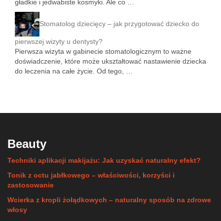
gładkie i jedwabiste kosmyki. Ale co …
Stomatolog dziecięcy – jak przygotować dziecko do
pierwszej wizyty u dentysty?
Pierwsza wizyta w gabinecie stomatologicznym to ważne
doświadczenie, które może ukształtować nastawienie dziecka
do leczenia na całe życie. Od tego, …
Beauty
Techniki aplikacji makijażu: Jak uzyskać naturalny efekt?
Tonik z octu jabłkowego – właściwości, korzyści i
zastosowanie
Wcierka z kropli żołądkowych – naturalny sposób na zdrowe
włosy