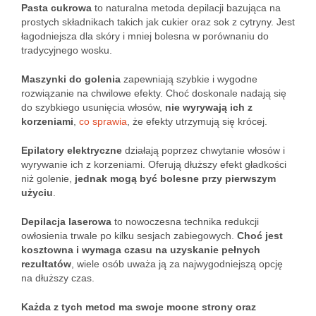
Pasta cukrowa
to naturalna metoda depilacji bazująca na
prostych składnikach takich jak cukier oraz sok z cytryny. Jest
łagodniejsza dla skóry i mniej bolesna w porównaniu do
tradycyjnego wosku.
Maszynki do golenia
zapewniają szybkie i wygodne
rozwiązanie na chwilowe efekty. Choć doskonale nadają się
do szybkiego usunięcia włosów,
nie wyrywają ich z
korzeniami
,
co sprawia
, że efekty utrzymują się krócej.
Epilatory elektryczne
działają poprzez chwytanie włosów i
wyrywanie ich z korzeniami. Oferują dłuższy efekt gładkości
niż golenie,
jednak mogą być bolesne przy pierwszym
użyciu
.
Depilacja laserowa
to nowoczesna technika redukcji
owłosienia trwale po kilku sesjach zabiegowych.
Choć jest
kosztowna i wymaga czasu na uzyskanie pełnych
rezultatów
, wiele osób uważa ją za najwygodniejszą opcję
na dłuższy czas.
Każda z tych metod ma swoje mocne strony oraz