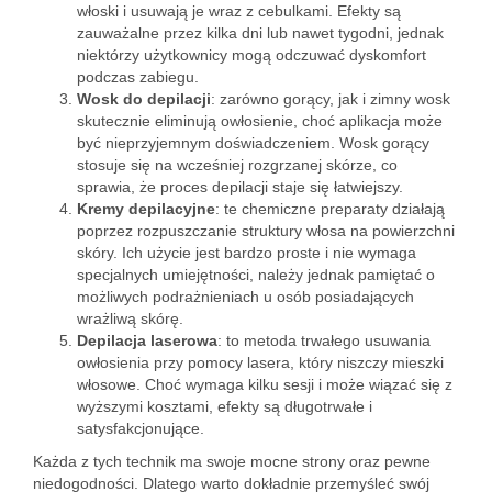
włoski i usuwają je wraz z cebulkami. Efekty są
zauważalne przez kilka dni lub nawet tygodni, jednak
niektórzy użytkownicy mogą odczuwać dyskomfort
podczas zabiegu.
Wosk do depilacji
: zarówno gorący, jak i zimny wosk
skutecznie eliminują owłosienie, choć aplikacja może
być nieprzyjemnym doświadczeniem. Wosk gorący
stosuje się na wcześniej rozgrzanej skórze, co
sprawia, że proces depilacji staje się łatwiejszy.
Kremy depilacyjne
: te chemiczne preparaty działają
poprzez rozpuszczanie struktury włosa na powierzchni
skóry. Ich użycie jest bardzo proste i nie wymaga
specjalnych umiejętności, należy jednak pamiętać o
możliwych podrażnieniach u osób posiadających
wrażliwą skórę.
Depilacja laserowa
: to metoda trwałego usuwania
owłosienia przy pomocy lasera, który niszczy mieszki
włosowe. Choć wymaga kilku sesji i może wiązać się z
wyższymi kosztami, efekty są długotrwałe i
satysfakcjonujące.
Każda z tych technik ma swoje mocne strony oraz pewne
niedogodności. Dlatego warto dokładnie przemyśleć swój