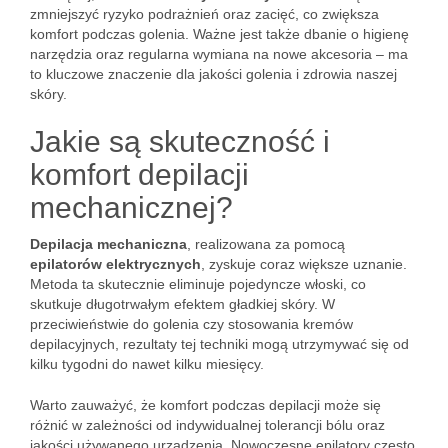
zmniejszyć ryzyko podrażnień oraz zacięć, co zwiększa
komfort podczas golenia. Ważne jest także dbanie o higienę
narzędzia oraz regularna wymiana na nowe akcesoria – ma
to kluczowe znaczenie dla jakości golenia i zdrowia naszej
skóry.
Jakie są skuteczność i
komfort depilacji
mechanicznej?
Depilacja mechaniczna
, realizowana za pomocą
epilatorów elektrycznych
, zyskuje coraz większe uznanie.
Metoda ta skutecznie eliminuje pojedyncze włoski, co
skutkuje długotrwałym efektem gładkiej skóry. W
przeciwieństwie do golenia czy stosowania kremów
depilacyjnych, rezultaty tej techniki mogą utrzymywać się od
kilku tygodni do nawet kilku miesięcy.
Warto zauważyć, że komfort podczas depilacji może się
różnić w zależności od indywidualnej tolerancji bólu oraz
jakości używanego urządzenia. Nowoczesne epilatory często