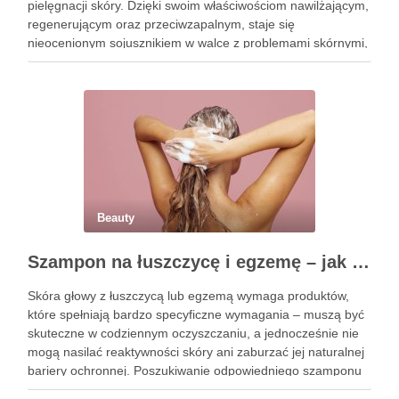
pielęgnacji skóry. Dzięki swoim właściwościom nawilżającym,
regenerującym oraz przeciwzapalnym, staje się
nieocenionym sojusznikiem w walce z problemami skórnymi,
takimi jak zmarszczki, trądzik czy podrażnienia. Jej działanie
na skórę twarzy nie tylko poprawia jej teksturę, ale …
Beauty
Szampon na łuszczycę i egzemę – jak świadomie dobierać produkty przy wrażliwej skórze głowy?
Skóra głowy z łuszczycą lub egzemą wymaga produktów,
które spełniają bardzo specyficzne wymagania – muszą być
skuteczne w codziennym oczyszczaniu, a jednocześnie nie
mogą nasilać reaktywności skóry ani zaburzać jej naturalnej
bariery ochronnej. Poszukiwanie odpowiedniego szamponu
bywa dla wielu pacjentów procesem długim i frustrującym, bo