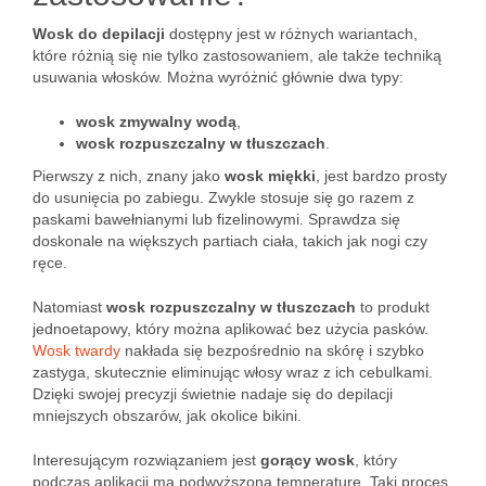
Wosk do depilacji
dostępny jest w różnych wariantach,
które różnią się nie tylko zastosowaniem, ale także techniką
usuwania włosków. Można wyróżnić głównie dwa typy:
wosk zmywalny wodą
,
wosk rozpuszczalny w tłuszczach
.
Pierwszy z nich, znany jako
wosk miękki
, jest bardzo prosty
do usunięcia po zabiegu. Zwykle stosuje się go razem z
paskami bawełnianymi lub fizelinowymi. Sprawdza się
doskonale na większych partiach ciała, takich jak nogi czy
ręce.
Natomiast
wosk rozpuszczalny w tłuszczach
to produkt
jednoetapowy, który można aplikować bez użycia pasków.
Wosk twardy
nakłada się bezpośrednio na skórę i szybko
zastyga, skutecznie eliminując włosy wraz z ich cebulkami.
Dzięki swojej precyzji świetnie nadaje się do depilacji
mniejszych obszarów, jak okolice bikini.
Interesującym rozwiązaniem jest
gorący wosk
, który
podczas aplikacji ma podwyższoną temperaturę. Taki proces