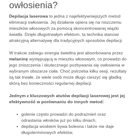
owłosienia?
Depilacja laserowa
to jedna z najefektywniejszych metod
eliminacji owłosienia. Jej działanie opiera się na niszczeniu
mieszków włosowych za pomocą skoncentrowanej wiązki
światła. Dzięki długotrwałym efektom, ta technika stanowi
atrakcyjną alternatywę dla tradycyjnych sposobów depilacji.
W trakcie zabiegu energia świetlna jest absorbowana przez
melaninę
występującą w mieszku włosowym, co prowadzi do
jego zniszczenia i skutecznego pozbywania się owłosienia w
wybranym obszarze ciała. Choć potrzeba kilku sesji, rezultaty
są tak trwałe, że wiele osób może długo cieszyć się gładką
skórą bez konieczności regularnej depilacji.
Jednym z kluczowych atutów depilacji laserowej jest jej
efektywność w porównaniu do innych metod:
golenie często prowadzi do podrażnień oraz
odrastania włosków już po kilku dniach,
depilacja woskiem bywa bolesna i także nie daje
długoterminowych efektów,