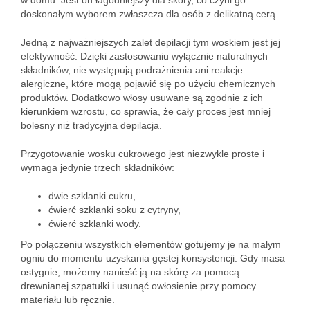
w domu. Jest on łagodniejszy dla skóry, co czyni go
doskonałym wyborem zwłaszcza dla osób z delikatną cerą.
Jedną z najważniejszych zalet depilacji tym woskiem jest jej
efektywność. Dzięki zastosowaniu wyłącznie naturalnych
składników, nie występują podrażnienia ani reakcje
alergiczne, które mogą pojawić się po użyciu chemicznych
produktów. Dodatkowo włosy usuwane są zgodnie z ich
kierunkiem wzrostu, co sprawia, że cały proces jest mniej
bolesny niż tradycyjna depilacja.
Przygotowanie wosku cukrowego jest niezwykle proste i
wymaga jedynie trzech składników:
dwie szklanki cukru,
ćwierć szklanki soku z cytryny,
ćwierć szklanki wody.
Po połączeniu wszystkich elementów gotujemy je na małym
ogniu do momentu uzyskania gęstej konsystencji. Gdy masa
ostygnie, możemy nanieść ją na skórę za pomocą
drewnianej szpatułki i usunąć owłosienie przy pomocy
materiału lub ręcznie.