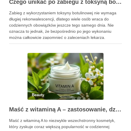
Czego unikać po zabiegu z toksyną botulinową?
Zabieg z wykorzystaniem toksyny botulinowej nie wymaga
długiej rekonwalescencji, dlatego wiele osób wraca do
codziennych obowiązków jeszcze tego samego dnia. Nie
oznacza to jednak, że bezpośrednio po jego wykonaniu
można całkowicie zapomnieć o zaleceniach lekarza.
Pierwsze godziny i dni po zabiegu mają znaczenie dla
uzyskania oczekiwanego efektu oraz prawidłowego działania
…
Beauty
Maść z witaminą A – zastosowanie, działanie i bezpieczeństwo stosowania
Maść z witaminą A to niezwykle wszechstronny kosmetyk,
który zyskuje coraz większą popularność w codziennej