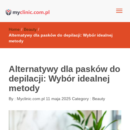
my clinic Kielce. naturalny krem do twarzy anti-age
Kosmetyki antyoksydacyjne
Home
/
Beauty
/
Alternatywy dla pasków do depilacji: Wybór idealnej
metody
Alternatywy dla pasków do
depilacji: Wybór idealnej
metody
By :
Myclinic.com.pl
11 maja 2025
Category :
Beauty