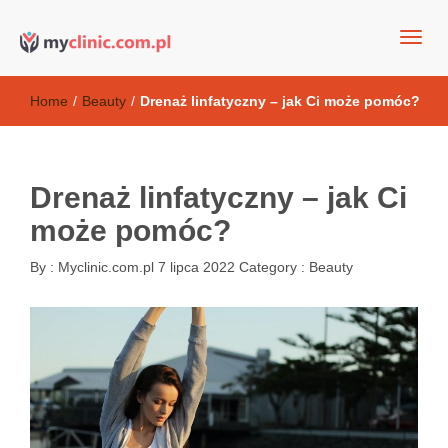
my clinic Kielce. naturalny krem do twarzy anti-age
Kosmetyki antyoksydacyjne
Home
/
Beauty
/
Drenaż linfatyczny – jak Ci może pomóc?
Drenaż linfatyczny – jak Ci
może pomóc?
By :
Myclinic.com.pl
7 lipca 2022
Category :
Beauty