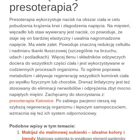
presoterapia?
Presoterapia wykorzystuje nacisk na obszar ciała w celu
pobudzenia krążenia krwi i złagodzenia napięcia. Na mięsień,
więzadło lub staw wywierany jest nacisk, co powoduje, że
staje się on bardziej elastyczny i uwalnia nagromadzone
napięcie. Ma wiele zalet. Powoduje znaczną redukcję cellulitu
i nadmiaru tkanki tłuszczowej (szczególnie na brzuchu,
udach i pośladkach). Więcej tlenu i składników odżywczych
dociera do wszystkich części ciała i jest wykorzystywane w
codziennych procesach organizmu. To ogólnie poprawia
metabolizm i aktywuje regenerację wszystkich komórek ciała
po wysiłku fizycznym lub chorobie. Drenaż linfatyczny jest też
stosowany do eliminacji nerwobólów i odprężenia zbyt mocno
napiętych mięśni. Zachęcamy do skorzystania z:
presoterapia Katowice
. Po zabiegu pacjenci cieszą się
szybszą regeneracją organizmu i lepszym samopoczuciem,
wzmacnia się też ich system odpornościowy.
Podobne wpisy w tym temacie:
Makijaż do malinowej sukienki – idealne kolory i
trendy
Malinowa sukienka to wyjątkowy element garderoby,