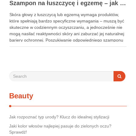
Szampon na łuszczycę i egzemę – jak świadomie dobierać produkty przy wrażliwej skórze głowy?
Skóra głowy z łuszczycą lub egzemą wymaga produktów,
które spełniają bardzo specyficzne wymagania – muszą być
skuteczne w codziennym oczyszczaniu, a jednocześnie nie
mogą nasilać reaktywności skóry ani zaburzać jej naturalnej
bariery ochronnej. Poszukiwanie odpowiedniego szamponu
bywa dla wielu pacjentów procesem długim i frustrującym, bo
rynek jest pełen produktów deklarujących …
Beauty
Jak rozpoznać typ urody? Klucz do idealnej stylizacji
Jaki kolor włosów najlepiej pasuje do zielonych oczu?
Sprawdź!