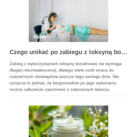
Beauty
Czego unikać po zabiegu z toksyną botulinową?
Zabieg z wykorzystaniem toksyny botulinowej nie wymaga
długiej rekonwalescencji, dlatego wiele osób wraca do
codziennych obowiązków jeszcze tego samego dnia. Nie
oznacza to jednak, że bezpośrednio po jego wykonaniu
można całkowicie zapomnieć o zaleceniach lekarza.
Pierwsze godziny i dni po zabiegu mają znaczenie dla
uzyskania oczekiwanego efektu oraz prawidłowego działania
…