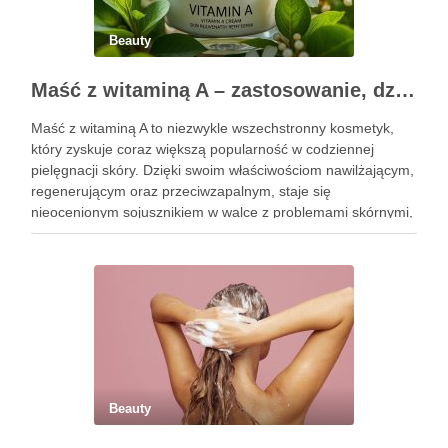
Beauty
Maść z witaminą A – zastosowanie, działanie i bezpieczeństwo stosowania
Maść z witaminą A to niezwykle wszechstronny kosmetyk,
który zyskuje coraz większą popularność w codziennej
pielęgnacji skóry. Dzięki swoim właściwościom nawilżającym,
regenerującym oraz przeciwzapalnym, staje się
nieocenionym sojusznikiem w walce z problemami skórnymi,
takimi jak zmarszczki, trądzik czy podrażnienia. Jej działanie
na skórę twarzy nie tylko poprawia jej teksturę, ale …
Beauty