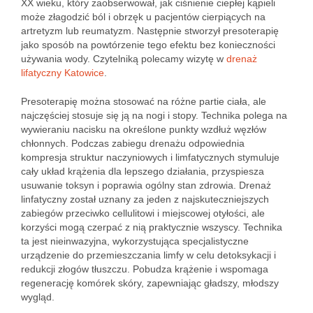
XX wieku, który zaobserwował, jak ciśnienie ciepłej kąpieli
może złagodzić ból i obrzęk u pacjentów cierpiących na
artretyzm lub reumatyzm. Następnie stworzył presoterapię
jako sposób na powtórzenie tego efektu bez konieczności
używania wody. Czytelniką polecamy wizytę w
drenaż
lifatyczny Katowice
.
Presoterapię można stosować na różne partie ciała, ale
najczęściej stosuje się ją na nogi i stopy. Technika polega na
wywieraniu nacisku na określone punkty wzdłuż węzłów
chłonnych. Podczas zabiegu drenażu odpowiednia
kompresja struktur naczyniowych i limfatycznych stymuluje
cały układ krążenia dla lepszego działania, przyspiesza
usuwanie toksyn i poprawia ogólny stan zdrowia. Drenaż
linfatyczny został uznany za jeden z najskuteczniejszych
zabiegów przeciwko cellulitowi i miejscowej otyłości, ale
korzyści mogą czerpać z nią praktycznie wszyscy. Technika
ta jest nieinwazyjna, wykorzystująca specjalistyczne
urządzenie do przemieszczania limfy w celu detoksykacji i
redukcji złogów tłuszczu. Pobudza krążenie i wspomaga
regenerację komórek skóry, zapewniając gładszy, młodszy
wygląd.