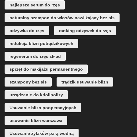
najlepsze serum do rzęs
naturalny szampon do włosów nawilżający bez sls
odżywka do rzęs
ranking odżywek do rzęs
redukcja blizn potrądzikowych
regenerum do rzęs skład
sprzęt do makijażu permanentnego
szampony bez sls
trądzik usuwanie blizn
urządzenie do kriolipolizy
Usuwanie blizn pooperacyjnych
usuwanie blizn warszawa
Usuwanie żylaków parą wodną