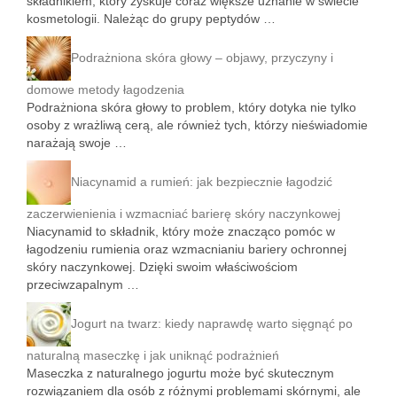
składnikiem, który zyskuje coraz większe uznanie w świecie
kosmetologii. Należąc do grupy peptydów …
Podrażniona skóra głowy – objawy, przyczyny i
domowe metody łagodzenia
Podrażniona skóra głowy to problem, który dotyka nie tylko
osoby z wrażliwą cerą, ale również tych, którzy nieświadomie
narażają swoje …
Niacynamid a rumień: jak bezpiecznie łagodzić
zaczerwienienia i wzmacniać barierę skóry naczynkowej
Niacynamid to składnik, który może znacząco pomóc w
łagodzeniu rumienia oraz wzmacnianiu bariery ochronnej
skóry naczynkowej. Dzięki swoim właściwościom
przeciwzapalnym …
Jogurt na twarz: kiedy naprawdę warto sięgnąć po
naturalną maseczkę i jak uniknąć podrażnień
Maseczka z naturalnego jogurtu może być skutecznym
rozwiązaniem dla osób z różnymi problemami skórnymi, ale