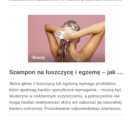
takimi jak zmarszczki, trądzik czy podrażnienia. Jej działanie
na skórę twarzy nie tylko poprawia jej teksturę, ale …
Beauty
Szampon na łuszczycę i egzemę – jak świadomie dobierać produkty przy wrażliwej skórze głowy?
Skóra głowy z łuszczycą lub egzemą wymaga produktów,
które spełniają bardzo specyficzne wymagania – muszą być
skuteczne w codziennym oczyszczaniu, a jednocześnie nie
mogą nasilać reaktywności skóry ani zaburzać jej naturalnej
bariery ochronnej. Poszukiwanie odpowiedniego szamponu
bywa dla wielu pacjentów procesem długim i frustrującym, bo
rynek jest pełen produktów deklarujących …