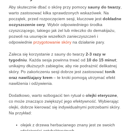
Aby skutecznie dbać o skórę przy pomocy
sauny do twarzy
,
warto zastosować kilka sprawdzonych wskazówek. Na
początek, przed rozpoczęciem sesji, kluczowe jest
dokładne
oczyszczenie cery
. Wybór odpowiedniego środka
czyszczącego, takiego jak żel lub mleczko do demakijażu,
pozwoli na usunięcie wszelkich zanieczyszczeń i
odpowiednie
przygotowanie skóry
na działanie pary.
Zaleca się korzystanie z sauny do twarzy
2-3 razy w
tygodniu
. Każda sesja powinna trwać od
10 do 15 minut
;
unikajmy dłuższych zabiegów, aby nie podrażnić delikatnej
skóry. Po zakończeniu sesji dobrze jest zastosować
tonik
oraz nawilżający krem
– te kroki pomogą utrzymać efekt
nawilżenia i odżywienia.
Dodatkowo, warto wzbogacić ten rytuał o
olejki eteryczne
,
co może znacząco zwiększyć jego efektywność. Wybierając
olejki, dobrze kierować się indywidualnymi potrzebami skóry.
Na przykład:
olejek z drzewa herbacianego znany jest ze swoich
właściwości antybakteryjnych,