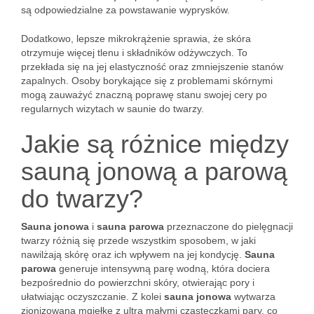
są odpowiedzialne za powstawanie wyprysków.
Dodatkowo, lepsze mikrokrążenie sprawia, że skóra
otrzymuje więcej tlenu i składników odżywczych. To
przekłada się na jej elastyczność oraz zmniejszenie stanów
zapalnych. Osoby borykające się z problemami skórnymi
mogą zauważyć znaczną poprawę stanu swojej cery po
regularnych wizytach w saunie do twarzy.
Jakie są różnice między
sauną jonową a parową
do twarzy?
Sauna jonowa
i
sauna parowa
przeznaczone do pielęgnacji
twarzy różnią się przede wszystkim sposobem, w jaki
nawilżają skórę oraz ich wpływem na jej kondycję.
Sauna
parowa
generuje intensywną parę wodną, która dociera
bezpośrednio do powierzchni skóry, otwierając pory i
ułatwiając oczyszczanie. Z kolei
sauna jonowa
wytwarza
zjonizowaną mgiełkę z ultra małymi cząsteczkami pary, co