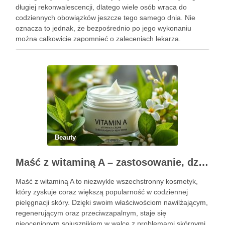
długiej rekonwalescencji, dlatego wiele osób wraca do
codziennych obowiązków jeszcze tego samego dnia. Nie
oznacza to jednak, że bezpośrednio po jego wykonaniu
można całkowicie zapomnieć o zaleceniach lekarza.
Pierwsze godziny i dni po zabiegu mają znaczenie dla
uzyskania oczekiwanego efektu oraz prawidłowego działania
…
Beauty
Maść z witaminą A – zastosowanie, działanie i bezpieczeństwo stosowania
Maść z witaminą A to niezwykle wszechstronny kosmetyk,
który zyskuje coraz większą popularność w codziennej
pielęgnacji skóry. Dzięki swoim właściwościom nawilżającym,
regenerującym oraz przeciwzapalnym, staje się
nieocenionym sojusznikiem w walce z problemami skórnymi,