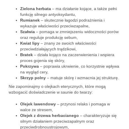
Zielona herbata
– ma działanie kojące, a także pełni
funkcję silnego antyoksydantu,
Rumianek
– skutecznie łagodzi podrażnienia i
wykazuje właściwości przeciwzapalne,
Szałwia
– pomaga w zmniejszeniu widoczności porów
oraz reguluje produkcję sebum,
Kwiat lipy
– znany ze swoich właściwości
przeciwdziałających trądzikowi,
Bratek
– działa kojąco na zaczerwienienia i wspiera
proces gojenia się skóry,
Pokrzywa
– poprawia ukrwienie, co korzystnie wpływa
na wygląd cery,
Skrzyp polny
– matuje skórę i wzmacnia jej strukturę.
Nie zapominajmy o olejkach eterycznych, które mogą
wzbogacić doświadczenie w saunie do twarzy:
Olejek lawendowy
– przynosi relaks i pomaga w
walce ze stresem,
Olejek z drzewa herbacianego
– charakteryzuje się
silnym działaniem przeciwzapalnym oraz
przeciwdrobnoustrojowym,