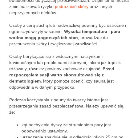
świadomości dotyczącej przeciwwskazań. Dzięki temu można
zminimalizować ryzyko
podrażnień skóry
oraz innych
nieprzyjemnych efektów.
Osoby z cerą suchą lub nadwrażliwą powinny być ostrożne i
ograniczyć wizyty w saunie.
Wysoka temperatura i para
wodna mogą pogorszyć ich stan
, prowadząc do
przesuszenia skóry i zwiększonej wrażliwości.
Osoby borykające się z widocznymi naczynkami
krwionośnymi lub problemami skórnymi, takimi jak trądzik
różowaty, również powinny zachować czujność.
Przed
rozpoczęciem sesji warto skonsultować się z
dermatologiem
, który pomoże ocenić, czy sauna jest
odpowiednia w danym przypadku.
Podczas korzystania z sauny do twarzy istotne jest
przestrzeganie zasad bezpieczeństwa. Należy upewnić się,
że:
kąt nachylenia dyszy ze strumieniem pary jest
odpowiednio ustawiony,
urządzenie znajduje się w odległości około 25 cm od