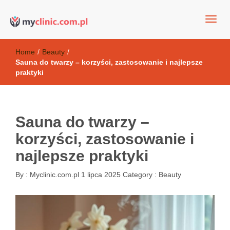
my clinic Kielce. naturalny krem do twarzy anti-age
Kosmetyki antyoksydacyjne
Home
/
Beauty
/
Sauna do twarzy – korzyści, zastosowanie i najlepsze
praktyki
Sauna do twarzy –
korzyści, zastosowanie i
najlepsze praktyki
By :
Myclinic.com.pl
1 lipca 2025
Category :
Beauty