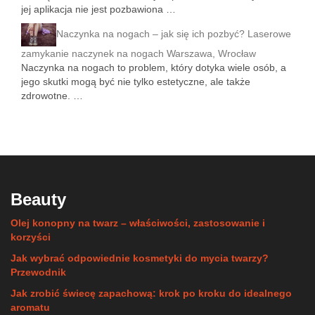
jej aplikacja nie jest pozbawiona …
Naczynka na nogach – jak się ich pozbyć? Laserowe
zamykanie naczynek na nogach Warszawa, Wrocław
Naczynka na nogach to problem, który dotyka wiele osób, a
jego skutki mogą być nie tylko estetyczne, ale także
zdrowotne. …
Beauty
Olej konopny na twarz – właściwości, zastosowanie i
korzyści
Jak wybrać odpowiednie kosmetyki do mycia twarzy?
Przewodnik
Jak zrobić świecę zapachową: krok po kroku do idealnego
aromatu