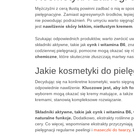
Mężczyźni z cerą tłustą powinni zadbać o nią w spo
pielęgnacyjne. Zamiast agresywnych środków, lepie
nie powodując podrażnień. Po umyciu warto sięgną
jest
nawilżenie skóry lekkim, nietłustym kremem
.
Szukając odpowiednich produktów, warto zwrócić uw
składniki aktywne, takie jak
cynk i witamina B6
, zn
codziennej pielęgnacji, pomocne mogą okazać się r
chemiczne
, które skutecznie złuszczają martwy nas
Jakie kosmetyki do pielę
Decydując się na konkretne kosmetyki, warto sięgnąć 
odpowiednie nawilżenie.
Kluczowe jest, aby ich f
wyborem mogą okazać się kremy matujące, a także t
kremami, stanowią kompleksowe rozwiązanie.
Składniki aktywne, takie jak cynk i witamina B
naturalne funkcje.
Dodatkowo, ekstrakty roślinne 
cery. Co więcej, wspomniane ekstrakty przyczyniają
pielęgnacji regularne peelingi i
maseczki do twarzy
,