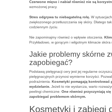
Czerwone mięso i nabiał również nie są korzystn
wzmożonej pracy.
Stres odgrywa tu niebagatelną rolę.
W sytuacjach 
zwiększonego przetłuszczania się skóry. Dlatego tak
codziennym życiu.
Nie zapominajmy również o wpływie otoczenia.
Klim
Przykładowo, w gorącym i wilgotnym klimacie skóra
Jakie problemy skórne z
zapobiegać?
Podstawą pielęgnacji cery jest jej regularne oczys
pielęgnacyjnych przynosi wymierne korzyści. Pozwala
podrażnienia.
Kosmetyki pomagają kontrolować p
wydzielanie.
Jeżeli to nie wystarcza, warto rozważ
peelingi chemiczne.
One również przyczyniają się
zapobiegać problemom skórnym.
Kosmetyki i zabiegi 