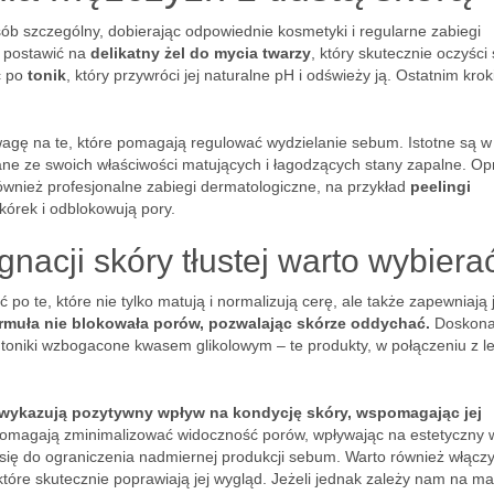
sób szczególny, dobierając odpowiednie kosmetyki i regularne zabiegi
j postawić na
delikatny żel do mycia twarzy
, który skutecznie oczyści
ć po
tonik
, który przywróci jej naturalne pH i odświeży ją. Ostatnim kro
agę na te, które pomagają regulować wydzielanie sebum. Istotne są w
ane ze swoich właściwości matujących i łagodzących stany zapalne. Op
ównież profesjonalne zabiegi dermatologiczne, na przykład
peelingi
kórek i odblokowują pory.
gnacji skóry tłustej warto wybiera
po te, które nie tylko matują i normalizują cerę, ale także zapewniają j
ormuła nie blokowała porów, pozwalając skórze oddychać.
Doskona
oniki wzbogacone kwasem glikolowym – te produkty, w połączeniu z le
6, wykazują pozytywny wpływ na kondycję skóry, wspomagając jej
pomagają zminimalizować widoczność porów, wpływając na estetyczny 
 się do ograniczenia nadmiernej produkcji sebum. Warto również włącz
 które skutecznie poprawiają jej wygląd. Jeżeli jednak zależy nam na 