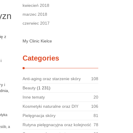
kwiecień 2018
yzn
marzec 2018
czerwiec 2017
ię z
My Clinic Kielce
Categories
i
Anti-aging oraz starzenie skóry
108
y i
Beauty
(1 231)
dnia,
Inne tematy
20
Kosmetyki naturalne oraz DIY
106
otyka
Pielęgnacja skóry
81
Rutyna pielęgnacyjna oraz kolejność
78
osób, a