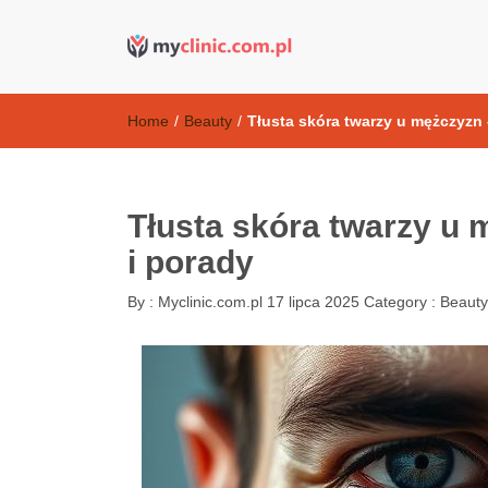
Kosmetyki ant
my clinic Kielce. naturalny krem do twarzy anti-age
Home
/
Beauty
/
Tłusta skóra twarzy u mężczyzn 
Tłusta skóra twarzy u 
i porady
By :
Myclinic.com.pl
17 lipca 2025
Category :
Beauty