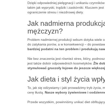
Dzięki odpowiedniej pielęgnacji i unikaniu czynni
takim jak wypryski, trądzik i zaskórniki. Kluczem j
ograniczenie stresu i niezdrowej diety.
Jak nadmierna produkcj
mężczyzn?
Problem nadmiernej produkcji sebum dotyka wiele os
do zatykania porów, a w konsekwencji – do powsta
bardziej podatni na ten problem i produkują naw
Nie bez znaczenia jest również stres, który, podnos
jest także dobór odpowiednich kosmetyków.
Źle do
stymulować gruczoły łojowe do jeszcze większe
Jak dieta i styl życia wp
To, jak się odżywiamy i jaki prowadzimy tryb życia,
cerę tłustą.
Nasze wybory żywieniowe i codzienn
Przede wszystkim, powinniśmy unikać diet obfitujący