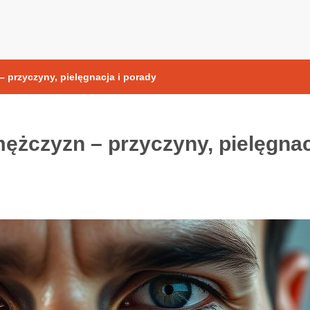
yoksydacyjne
– przyczyny, pielęgnacja i porady
mężczyzn – przyczyny, pielęgna