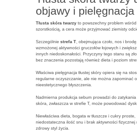
objawy i pielęgnacja
Tłusta skóra twarzy
to powszechny problem wśród m
szorstkością, a cera może przyjmować ziemisty odcie
Szczególnie
strefa T
, obejmująca czoło, nos i brod
wzmożonej aktywności gruczołów łojowych i zwiększo
innych niedoskonałości. Przyczyny tego stanu są z
bez znaczenia pozostają również dieta i poziom stre
Właściwa pielęgnacja tłustej skóry opiera się na 
regularne oczyszczanie, ale nie można zapominać o
nieestetycznego błyszczenia.
Nadmierna produkcja sebum prowadzi do zatykania 
skóra, zwłaszcza w strefie T, może powodować dys
Niewłaściwa dieta, bogata w tłuszcze i cukry proste
niedostateczna ilość snu i brak aktywności fizycznej
zdrowy styl życia.