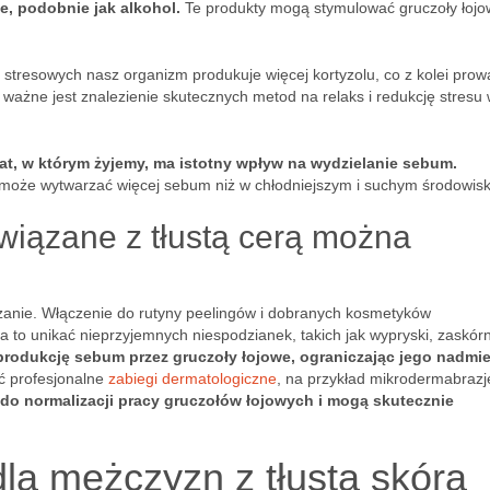
e, podobnie jak alkohol.
Te produkty mogą stymulować gruczoły łojo
stresowych nasz organizm produkuje więcej kortyzolu, co z kolei prow
 ważne jest znalezienie skutecznych metod na relaks i redukcję stresu
at, w którym żyjemy, ma istotny wpływ na wydzielanie sebum.
 może wytwarzać więcej sebum niż w chłodniejszym i suchym środowisk
wiązane z tłustą cerą można
zczanie. Włączenie do rutyny peelingów i dobranych kosmetyków
 to unikać nieprzyjemnych niespodzianek, takich jak wypryski, zaskórn
rodukcję sebum przez gruczoły łojowe, ograniczając jego nadmi
yć profesjonalne
zabiegi dermatologiczne
, na przykład mikrodermabrazj
 do normalizacji pracy gruczołów łojowych i mogą skutecznie
dla mężczyzn z tłustą skórą