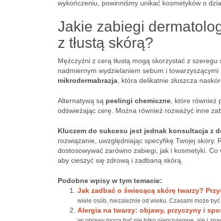
wykończeniu, powinniśmy unikać kosmetyków o dział
Jakie zabiegi dermatolo
z tłustą skórą?
Mężczyźni z cerą tłustą mogą skorzystać z szeregu
nadmiernym wydzielaniem sebum i towarzyszącymi m
mikrodermabrazja
, która delikatnie złuszcza naskór
Alternatywą są
peelingi chemiczne
, które również
odświeżając cerę. Można również rozważyć inne zab
Kluczem do sukcesu jest jednak konsultacja z
rozwiązanie, uwzględniając specyfikę Twojej skóry. 
dostosowywać zarówno zabiegi, jak i kosmetyki. Co w
aby cieszyć się zdrową i zadbaną skórą.
Podobne wpisy w tym temacie:
Jak zadbać o świecącą skórę twarzy? Prz
wiele osób, niezależnie od wieku. Czasami może być
Alergia na twarzy: objawy, przyczyny i sp
jej objawy mogą być nie tylko nieprzyjemne, ale i znac