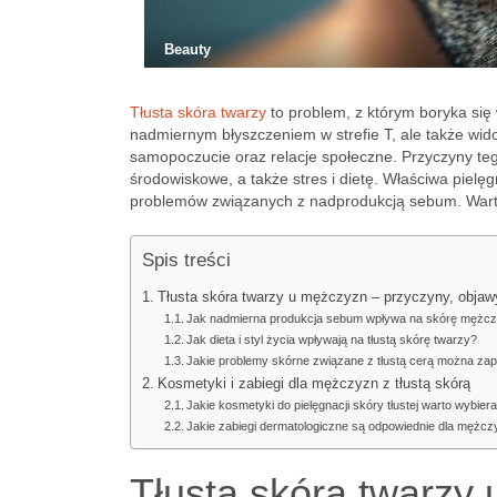
Beauty
Tłusta skóra twarzy
to problem, z którym boryka się 
nadmiernym błyszczeniem w strefie T, ale także wid
samopoczucie oraz relacje społeczne. Przyczyny teg
środowiskowe, a także stres i dietę. Właściwa piel
problemów związanych z nadprodukcją sebum. Warto
Spis treści
Tłusta skóra twarzy u mężczyzn – przyczyny, objawy
Jak nadmierna produkcja sebum wpływa na skórę mężc
Jak dieta i styl życia wpływają na tłustą skórę twarzy?
Jakie problemy skórne związane z tłustą cerą można za
Kosmetyki i zabiegi dla mężczyzn z tłustą skórą
Jakie kosmetyki do pielęgnacji skóry tłustej warto wybier
Jakie zabiegi dermatologiczne są odpowiednie dla mężczy
Tłusta skóra twarzy