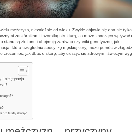
wielu mężczyzn, niezależnie od wieku. Zwykle objawia się ona nie tylko
ocznymi zaskórnikami i szorstką strukturą, co może znacząco wpływać 
o stanu są złożone i obejmują zarówno czynniki genetyczne, jak i
ęgnacja, która uwzględnia specyfikę męskiej cery, może pomóc w złagod
 zrozumieć, jak dbać o skórę, aby cieszyć się zdrowym i świeżym wy
 i pielęgnacja
zyzn?
pobiegać?
ać?
zn z tłustą skórą?
 u mężczyzn – przyczyny,