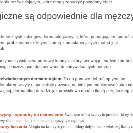
aniu rozświetlającym, które mogą zaburzyć pożądany efekt.
giczne są odpowiednie dla mężcz
 skutecznych zabiegów dermatologicznych, które pomagają im uporać s
u problemami skórnymi. Jedną z popularniejszych metod jest
ek.
 przynoszą widoczną poprawę kondycji skóry, usuwając martwe komórki 
iegi złuszczające, dostosowane do indywidualnych potrzeb.
 doświadczonym dermatologiem.
To on pomoże dobrać optymalne
Regularne wizyty u specjalisty pozwolą na bieżąco monitorować stan cer
ięcej, dermatolog doradzi, jak prawidłowo dbać o tłustą cerę każdego 
yczyny i sposoby na matowienie
Świecąca skóra twarzy to problem, który d
 wynikiem nadmiaru sebum, ale przyczyny mogą być...
osoby leczenia
Alergia na twarzy to problem, który dotyka coraz większej liczby 
znie...