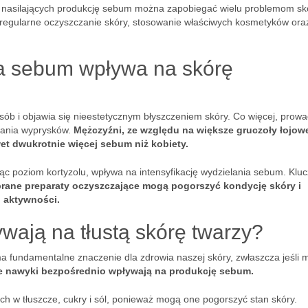
ków nasilających produkcję sebum można zapobiegać wielu problemom s
est regularne oczyszczanie skóry, stosowanie właściwych kosmetyków ora
a sebum wpływa na skórę
ób i objawia się nieestetycznym błyszczeniem skóry. Co więcej, prowa
wania wyprysków.
Mężczyźni, ze względu na większe gruczoły łojowe
et dwukrotnie więcej sebum niż kobiety.
ząc poziom kortyzolu, wpływa na intensyfikację wydzielania sebum. Klu
brane preparaty oczyszczające mogą pogorszyć kondycję skóry i
j aktywności.
ływają na tłustą skórę twarzy?
 ma fundamentalne znaczenie dla zdrowia naszej skóry, zwłaszcza jeśli
e nawyki bezpośrednio wpływają na produkcję sebum.
ch w tłuszcze, cukry i sól, ponieważ mogą one pogorszyć stan skóry.