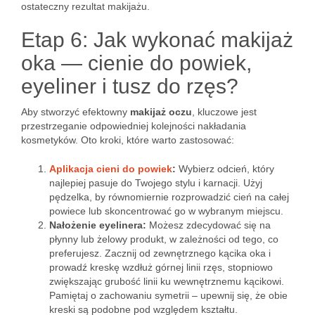
ostateczny rezultat makijażu.
Etap 6: Jak wykonać makijaż
oka — cienie do powiek,
eyeliner i tusz do rzęs?
Aby stworzyć efektowny
makijaż oczu
, kluczowe jest
przestrzeganie odpowiedniej kolejności nakładania
kosmetyków. Oto kroki, które warto zastosować:
Aplikacja cieni do powiek
:
Wybierz odcień, który
najlepiej pasuje do Twojego stylu i karnacji. Użyj
pędzelka, by równomiernie rozprowadzić cień na całej
powiece lub skoncentrować go w wybranym miejscu.
Nałożenie eyelinera:
Możesz zdecydować się na
płynny lub żelowy produkt, w zależności od tego, co
preferujesz. Zacznij od zewnętrznego kącika oka i
prowadź kreskę wzdłuż górnej linii rzęs, stopniowo
zwiększając grubość linii ku wewnętrznemu kącikowi.
Pamiętaj o zachowaniu symetrii – upewnij się, że obie
kreski są podobne pod względem kształtu.