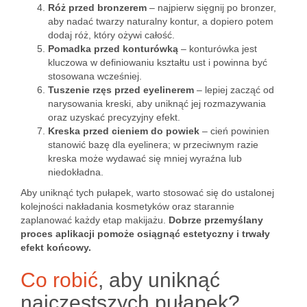
Róż przed bronzerem
– najpierw sięgnij po bronzer,
aby nadać twarzy naturalny kontur, a dopiero potem
dodaj róż, który ożywi całość.
Pomadka przed konturówką
– konturówka jest
kluczowa w definiowaniu kształtu ust i powinna być
stosowana wcześniej.
Tuszenie rzęs przed eyelinerem
– lepiej zacząć od
narysowania kreski, aby uniknąć jej rozmazywania
oraz uzyskać precyzyjny efekt.
Kreska przed cieniem do powiek
– cień powinien
stanowić bazę dla eyelinera; w przeciwnym razie
kreska może wydawać się mniej wyraźna lub
niedokładna.
Aby uniknąć tych pułapek, warto stosować się do ustalonej
kolejności nakładania kosmetyków oraz starannie
zaplanować każdy etap makijażu.
Dobrze przemyślany
proces aplikacji pomoże osiągnąć estetyczny i trwały
efekt końcowy.
Co robić
, aby uniknąć
najczęstszych pułapek?