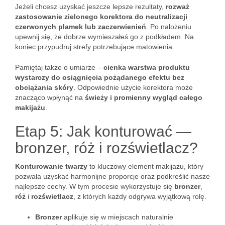
Jeżeli chcesz uzyskać jeszcze lepsze rezultaty,
rozważ
zastosowanie zielonego korektora do neutralizacji
czerwonych plamek lub zaczerwienień
. Po nałożeniu
upewnij się, że dobrze wymieszałeś go z podkładem. Na
koniec przypudruj strefy potrzebujące matowienia.
Pamiętaj także o umiarze –
cienka warstwa produktu
wystarczy do osiągnięcia pożądanego efektu bez
obciążania skóry
. Odpowiednie użycie korektora może
znacząco wpłynąć na
świeży i promienny wygląd całego
makijażu
.
Etap 5: Jak konturować —
bronzer, róż i rozświetlacz?
Konturowanie twarzy
to kluczowy element makijażu, który
pozwala uzyskać harmonijne proporcje oraz podkreślić nasze
najlepsze cechy. W tym procesie wykorzystuje się
bronzer
,
róż
i
rozświetlacz
, z których każdy odgrywa wyjątkową rolę.
Bronzer
aplikuje się w miejscach naturalnie