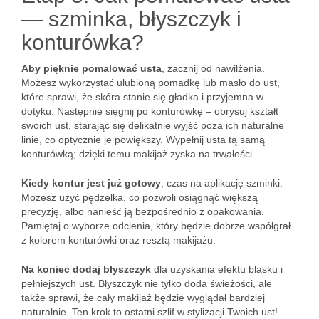
— szminka, błyszczyk i
konturówka?
Aby pięknie pomalować usta
, zacznij od nawilżenia.
Możesz wykorzystać ulubioną pomadkę lub masło do ust,
które sprawi, że skóra stanie się gładka i przyjemna w
dotyku. Następnie sięgnij po konturówkę – obrysuj kształt
swoich ust, starając się delikatnie wyjść poza ich naturalne
linie, co optycznie je powiększy. Wypełnij usta tą samą
konturówką; dzięki temu makijaż zyska na trwałości.
Kiedy kontur jest już gotowy
, czas na aplikację szminki.
Możesz użyć pędzelka, co pozwoli osiągnąć większą
precyzję, albo nanieść ją bezpośrednio z opakowania.
Pamiętaj o wyborze odcienia, który będzie dobrze współgrał
z kolorem konturówki oraz resztą makijażu.
Na koniec dodaj błyszczyk
dla uzyskania efektu blasku i
pełniejszych ust. Błyszczyk nie tylko doda świeżości, ale
także sprawi, że cały makijaż będzie wyglądał bardziej
naturalnie. Ten krok to ostatni szlif w stylizacji Twoich ust!