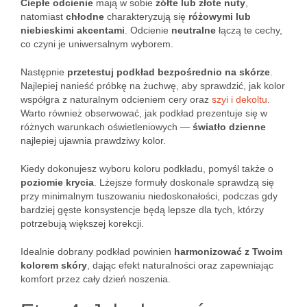
Ciepłe odcienie
mają w sobie
żółte lub złote nuty
,
natomiast
chłodne
charakteryzują się
różowymi lub
niebieskimi akcentami
. Odcienie
neutralne
łączą te cechy,
co czyni je uniwersalnym wyborem.
Następnie
przetestuj podkład bezpośrednio na skórze
.
Najlepiej nanieść próbkę na żuchwę, aby sprawdzić, jak kolor
współgra z naturalnym odcieniem cery oraz
szyi i dekoltu
.
Warto również obserwować, jak podkład prezentuje się w
różnych warunkach oświetleniowych —
światło dzienne
najlepiej ujawnia prawdziwy kolor.
Kiedy dokonujesz wyboru koloru podkładu, pomyśl także o
poziomie krycia
. Lżejsze formuły doskonale sprawdzą się
przy minimalnym tuszowaniu niedoskonałości, podczas gdy
bardziej gęste konsystencje będą lepsze dla tych, którzy
potrzebują większej korekcji.
Idealnie dobrany podkład powinien
harmonizować z Twoim
kolorem skóry
, dając efekt naturalności oraz zapewniając
komfort przez cały dzień noszenia.