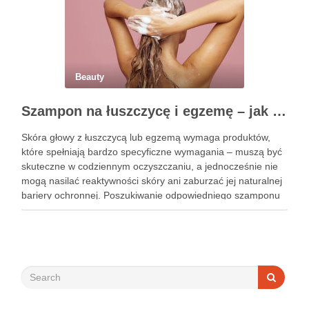
Beauty
Szampon na łuszczycę i egzemę – jak świadomie dobierać produkty przy wrażliwej skórze głowy?
Skóra głowy z łuszczycą lub egzemą wymaga produktów,
które spełniają bardzo specyficzne wymagania – muszą być
skuteczne w codziennym oczyszczaniu, a jednocześnie nie
mogą nasilać reaktywności skóry ani zaburzać jej naturalnej
bariery ochronnej. Poszukiwanie odpowiedniego szamponu
bywa dla wielu pacjentów procesem długim i frustrującym, bo
rynek jest pełen produktów deklarujących …