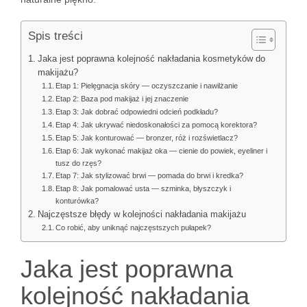
Spis treści
Jaka jest poprawna kolejność nakładania kosmetyków do
makijażu?
Etap 1: Pielęgnacja skóry — oczyszczanie i nawilżanie
Etap 2: Baza pod makijaż i jej znaczenie
Etap 3: Jak dobrać odpowiedni odcień podkładu?
Etap 4: Jak ukrywać niedoskonałości za pomocą korektora?
Etap 5: Jak konturować — bronzer, róż i rozświetlacz?
Etap 6: Jak wykonać makijaż oka — cienie do powiek, eyeliner i
tusz do rzęs?
Etap 7: Jak stylizować brwi — pomada do brwi i kredka?
Etap 8: Jak pomalować usta — szminka, błyszczyk i
konturówka?
Najczęstsze błędy w kolejności nakładania makijażu
Co robić, aby uniknąć najczęstszych pułapek?
Jaka jest poprawna
kolejność nakładania