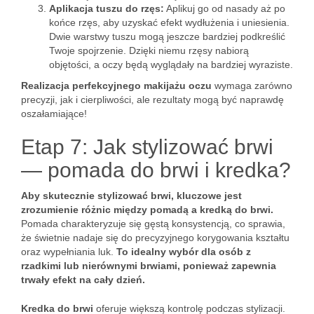
Aplikacja tuszu do rzęs:
Aplikuj go od nasady aż po
końce rzęs, aby uzyskać efekt wydłużenia i uniesienia.
Dwie warstwy tuszu mogą jeszcze bardziej podkreślić
Twoje spojrzenie. Dzięki niemu rzęsy nabiorą
objętości, a oczy będą wyglądały na bardziej wyraziste.
Realizacja perfekcyjnego makijażu oczu
wymaga zarówno
precyzji, jak i cierpliwości, ale rezultaty mogą być naprawdę
oszałamiające!
Etap 7: Jak stylizować brwi
— pomada do brwi i kredka?
Aby skutecznie stylizować brwi, kluczowe jest
zrozumienie różnic między pomadą a kredką do brwi.
Pomada charakteryzuje się gęstą konsystencją, co sprawia,
że świetnie nadaje się do precyzyjnego korygowania kształtu
oraz wypełniania luk.
To idealny wybór dla osób z
rzadkimi lub nierównymi brwiami, ponieważ zapewnia
trwały efekt na cały dzień.
Kredka do brwi
oferuje większą kontrolę podczas stylizacji.