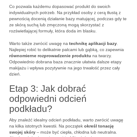
Co pozwala każdemu dopasować produkt do swoich
indywidualnych potrzeb. Na przykład osoby z cerą tłustą z
pewnością docenią działanie bazy matującej, podczas gdy te
ze skórą suchą lub zmęczoną mogą skorzystać z
rozświetlającej formuły, która doda im blasku.
Warto także zwrócić uwagę na
technikę aplikacji bazy
.
Najlepiej robić to delikatnie palcami lub gąbką, co zapewnia
równomierne rozprowadzenie produktu
na twarzy.
Odpowiednio dobrana baza znacznie ułatwia dalsze etapy
makijażu i wpływa pozytywnie na jego trwałość przez cały
dzień.
Etap 3: Jak dobrać
odpowiedni odcień
podkładu?
Aby znaleźć idealny odcień podkładu, warto zwrócić uwagę
na kilka istotnych kwestii. Na początek
określ tonację
swojej skóry
– może być ciepła, chłodna lub neutralna.