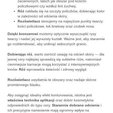
zacienionych, takich jak obszar pod kośćmi
policzkowymi czy wzdłuż linii żuchwy,
Róż
nakłada się na szczyty policzków, dobierając kolor
w zależności od odcienia skóry,
Rozświetlacz
stosujemy na najwyższe punkty twarzy:
kości policzkowe, łuk brwiowy oraz czubek nosa.
Dzięki bronzerowi
możemy optycznie wyszczuplić rysy
twarzy i nadać jej wyrazisty kształt. Ważne jest, aby starannie
go rozblendować, aby uniknąć widocznych granic.
Dobierając róż
, warto zwrócić uwagę na odcień skóry — dla
jasnej cery najlepiej sprawdzą się subtelne róże, natomiast
ciemniejsze karnacje mogą korzystać z intensywniejszych
tonów.
Róż
wprowadza świeżość i zdrowy wygląd.
Rozświetlacz
uwydatnia te obszary oraz nadaje skórze
promiennego blasku.
Aby osiągnąć idealny efekt konturowania, istotna jest
właściwa technika aplikacji
oraz dobór kosmetyków
odpowiednich do typu cery.
Starannie dobrane odcienie
i
ich precyzyjne naniesienie mają ogromny wpływ na