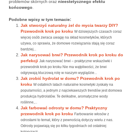
problemów skórnych oraz
nieestetycznego efektu
końcowego
.
Podobne wpisy w tym temacie:
Jak stworzyć naturalny żel do mycia twarzy DIY?
Przewodnik krok po kroku
W dzisiejszych czasach coraz
więcej osób zwraca uwagę na skład kosmetyków, których
używa, co sprawia, że domowe rozwiązania stają się coraz
bardziej...
Jak narysować brwi? Przewodnik krok po kroku do
perfekcji
Jak narysować brwi – praktyczne wskazówki i
przewodnik krok po kroku Nie ma wątpliwości, że brwi
odgrywają kluczową rolę w naszym wyglądzie...
Jak zrobić hydrolat w domu? Przewodnik krok po
kroku
W ostatnich latach naturalne kosmetyki zyskały na
popularności, a jednym z najciekawszych trendów jest domowa
produkcja hydrolatów. Te delikatne, aromatyczne wody
roślinne,...
Jak farbować odrosty w domu? Praktyczny
przewodnik krok po kroku
Farbowanie włosów z
odrostami to temat, który z pewnością dotyczy wielu z nas.
Odrosty pojawiają się po kilku tygodniach od ostatniej
koloryzacji,...