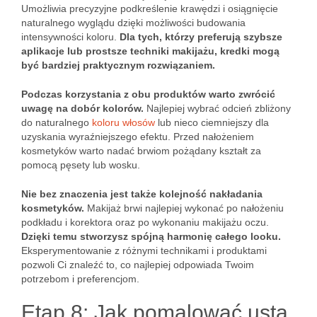
Umożliwia precyzyjne podkreślenie krawędzi i osiągnięcie
naturalnego wyglądu dzięki możliwości budowania
intensywności koloru.
Dla tych, którzy preferują szybsze
aplikacje lub prostsze techniki makijażu, kredki mogą
być bardziej praktycznym rozwiązaniem.
Podczas korzystania z obu produktów warto zwrócić
uwagę na dobór kolorów.
Najlepiej wybrać odcień zbliżony
do naturalnego
koloru włosów
lub nieco ciemniejszy dla
uzyskania wyraźniejszego efektu. Przed nałożeniem
kosmetyków warto nadać brwiom pożądany kształt za
pomocą pęsety lub wosku.
Nie bez znaczenia jest także kolejność nakładania
kosmetyków.
Makijaż brwi najlepiej wykonać po nałożeniu
podkładu i korektora oraz po wykonaniu makijażu oczu.
Dzięki temu stworzysz spójną harmonię całego looku.
Eksperymentowanie z różnymi technikami i produktami
pozwoli Ci znaleźć to, co najlepiej odpowiada Twoim
potrzebom i preferencjom.
Etap 8: Jak pomalować usta