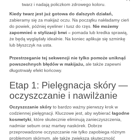
twarz i nadają policzkom zdrowego koloru.
Kiedy twarz jest już gotowa do dalszych działań,
zabieramy się za makijaż oczu. Na początku nakładamy cień
do powiek, później eyeliner i tusz do rzęs.
Nie możemy
zapomnieć o stylizacji brwi –
pomada lub kredka sprawią,
że będą wyglądały idealnie. Na koniec aplikuje się szminkę
lub błyszczyk na usta.
Przestrzeganie tej sekwencji nie tylko pomoże uniknąć
powszechnych błędów w makijażu,
ale także zapewni
długotrwały efekt końcowy.
Etap 1: Pielęgnacja skóry —
oczyszczanie i nawilżanie
Oczyszczanie skóry
to bardzo ważny pierwszy krok w
codziennej pielęgnacji. Kluczowe jest, aby wybierać
łagodne
kosmetyki
, które skutecznie eliminują zanieczyszczenia,
nadmiar sebum oraz martwy naskórek. Dobrze
przeprowadzone oczyszczanie nie tylko zapobiega różnym
problemom skórnym, ale także zwiększa skuteczność