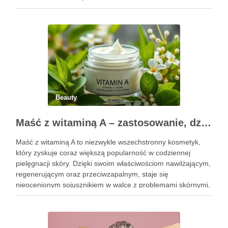
Pierwsze godziny i dni po zabiegu mają znaczenie dla
uzyskania oczekiwanego efektu oraz prawidłowego działania
…
Beauty
Maść z witaminą A – zastosowanie, działanie i bezpieczeństwo stosowania
Maść z witaminą A to niezwykle wszechstronny kosmetyk,
który zyskuje coraz większą popularność w codziennej
pielęgnacji skóry. Dzięki swoim właściwościom nawilżającym,
regenerującym oraz przeciwzapalnym, staje się
nieocenionym sojusznikiem w walce z problemami skórnymi,
takimi jak zmarszczki, trądzik czy podrażnienia. Jej działanie
na skórę twarzy nie tylko poprawia jej teksturę, ale …