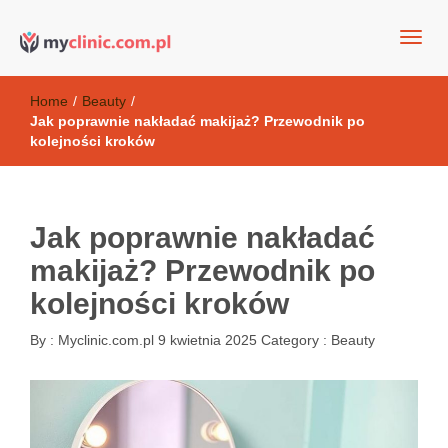
my clinic Kielce. naturalny krem do twarzy anti-age
Kosmetyki antyoksydacyjne
Home
/
Beauty
/
Jak poprawnie nakładać makijaż? Przewodnik po
kolejności kroków
Jak poprawnie nakładać
makijaż? Przewodnik po
kolejności kroków
By :
Myclinic.com.pl
9 kwietnia 2025
Category :
Beauty