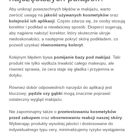
Aby uniknąć powszechnych błędów w makijażu, warto
zwrócić uwagę na
jakość używanych kosmetyków
oraz
kolejność ich aplikacji
. Często zdarza się, że osoby stosują
korektor i podkład w niewłaściwy sposób. Eksperci sugerują,
aby najpierw nałożyć korektor, który skutecznie ukryje
niedoskonałości, a następnie pokryć skórę podkładem, co
pozwoli uzyskać
równomierny koloryt
.
Kolejnym błędem bywa
pomijanie bazy pod makijaż
. Taki
produkt nie tylko wydłuża trwałość całego makeupu, ale
również sprawia, że cera staje się gładka i przyjemna w
dotyku.
Również dobór odpowiednich narzędzi do aplikacji jest
kluczowy;
pędzle czy gąbki
mogą znacznie poprawić
ostateczny wygląd makijażu.
Nie zapominajmy także o
przetestowaniu kosmetyków
przed zakupem
oraz
obserwowaniu reakcji naszej skóry
.
Wybierając produkty wysokiej jakości i dostosowane do
indywidualnego typu cery, minimalizujemy ryzyko wystąpienia