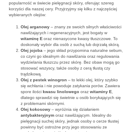
popularność w świecie pielęgnacji skóry, oferując szereg
korzyści dla naszej cery. Przyjrzyjmy się kilku z najczęściej
wybieranych olejów:
Olej arganowy
– znany ze swoich silnych właściwości
nawilżających i regeneracyjnych, jest bogaty w
witaminę E
oraz nienasycone kwasy tłuszczowe. To
doskonały wybór dla osób z suchą lub dojrzałą skórą.
Olej jojoba
– jego skład przypomina naturalne sebum,
co czyni go idealnym do nawilżania oraz regulowania
wydzielania tłuszczu przez skórę. Bez obaw mogą go
stosować wszyscy, także osoby z cerą tłustą czy
trądzikową.
Olej z pestek winogron
– to lekki olej, który szybko
się wchłania i nie powoduje zatykania porów. Zawiera
spore ilości
kwasu linolowego
oraz
witaminy E
,
dlatego sprawdzi się świetnie u osób borykających się
z problemami skórnymi.
Olej kokosowy
– wyróżnia się działaniem
antybakteryjnym
oraz nawilżającym. Idealny do
pielęgnacji suchej skóry, jednak osoby o cerze tłustej
powinny być ostrożne przy jego stosowaniu ze