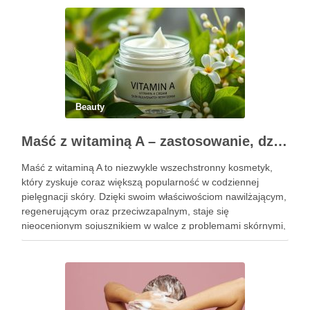
uzyskania oczekiwanego efektu oraz prawidłowego działania
…
Beauty
Maść z witaminą A – zastosowanie, działanie i bezpieczeństwo stosowania
Maść z witaminą A to niezwykle wszechstronny kosmetyk,
który zyskuje coraz większą popularność w codziennej
pielęgnacji skóry. Dzięki swoim właściwościom nawilżającym,
regenerującym oraz przeciwzapalnym, staje się
nieocenionym sojusznikiem w walce z problemami skórnymi,
takimi jak zmarszczki, trądzik czy podrażnienia. Jej działanie
na skórę twarzy nie tylko poprawia jej teksturę, ale …