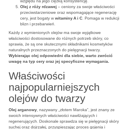
względu na jego ciężką konsystencję.
Olej z róży rdzawej
– ceniony za swoje właściwości
przeciwstarzeniowe oraz wspomagające regenerację
cery, jest bogaty w
witaminy A i C
. Pomaga w redukcji
blizn i przebarwień.
Każdy z wymienionych olejów ma swoje wyjątkowe
właściwości dostosowane do różnych potrzeb skóry, co
sprawia, że są one skutecznymi składnikami kosmetyków
naturalnych przeznaczonych do pielęgnacji twarzy.
Wybierając olej odpowiedni dla siebie, warto zwrócić
uwagę na typ cery oraz jej specyficzne wymagania.
Właściwości
najpopularniejszych
olejów do twarzy
Olej arganowy
, nazywany „złotem Maroka”, jest znany ze
swoich intensywnych właściwości nawilżających i
regenerujących. Doskonale sprawdza się w pielęgnacji skóry
suchej oraz dojrzałej, przyspieszając proces gojenia i