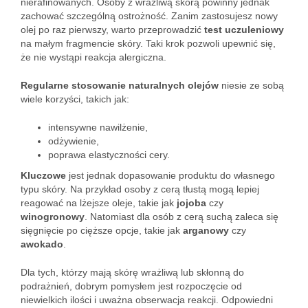
nierafinowanych. Osoby z wrażliwą skórą powinny jednak
zachować szczególną ostrożność. Zanim zastosujesz nowy
olej po raz pierwszy, warto przeprowadzić
test uczuleniowy
na małym fragmencie skóry. Taki krok pozwoli upewnić się,
że nie wystąpi reakcja alergiczna.
Regularne stosowanie naturalnych olejów
niesie ze sobą
wiele korzyści, takich jak:
intensywne nawilżenie,
odżywienie,
poprawa elastyczności cery.
Kluczowe
jest jednak dopasowanie produktu do własnego
typu skóry. Na przykład osoby z cerą tłustą mogą lepiej
reagować na lżejsze oleje, takie jak
jojoba
czy
winogronowy
. Natomiast dla osób z cerą suchą zaleca się
sięgnięcie po cięższe opcje, takie jak
arganowy
czy
awokado
.
Dla tych, którzy mają skórę wrażliwą lub skłonną do
podrażnień, dobrym pomysłem jest rozpoczęcie od
niewielkich ilości i uważna obserwacja reakcji. Odpowiedni