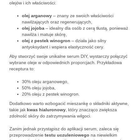
olejów i ich właściwości:
olej arganowy
– znany ze swoich właściwości
nawilżających oraz regenerujących,
olej jojoba
– idealny dla osób z cerą tłustą, ponieważ
nawilża i matuje skórę,
olej z pestek winogron
– działa jako silny
antyoksydant i wspiera elastyczność cery.
Aby stworzyć swoje unikalne serum DIY, wystarczy połączyć
wybrane oleje w odpowiednich proporcjach. Przykładowa
receptura to:
30% oleju arganowego,
50% oleju jojoba,
20% oleju z pestek winogron.
Dodatkowo warto wzbogacić mieszankę o składniki aktywne,
takie jak
kwas hialuronowy
, który znacząco zwiększa
zdolność skóry do zatrzymywania wilgoci.
Zanim jednak przystąpisz do aplikacji serum, zaleca się
przeprowadzenie
testu uczuleniowego
na niewielkim