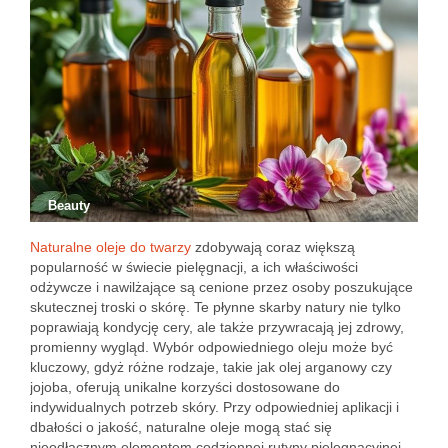
Beauty
Naturalne oleje do twarzy
zdobywają coraz większą
popularność w świecie pielęgnacji, a ich właściwości
odżywcze i nawilżające są cenione przez osoby poszukujące
skutecznej troski o skórę. Te płynne skarby natury nie tylko
poprawiają kondycję cery, ale także przywracają jej zdrowy,
promienny wygląd. Wybór odpowiedniego oleju może być
kluczowy, gdyż różne rodzaje, takie jak olej arganowy czy
jojoba, oferują unikalne korzyści dostosowane do
indywidualnych potrzeb skóry. Przy odpowiedniej aplikacji i
dbałości o jakość, naturalne oleje mogą stać się
nieodłącznym elementem codziennej rutyny pielęgnacyjnej,