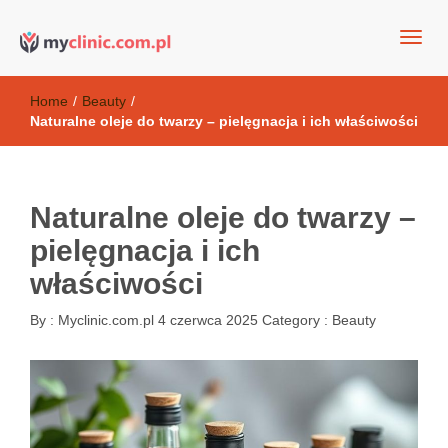
my clinic Kielce. naturalny krem do twarzy anti-age
Kosmetyki antyoksydacyjne
Home
/
Beauty
/
Naturalne oleje do twarzy – pielęgnacja i ich właściwości
Naturalne oleje do twarzy –
pielęgnacja i ich
właściwości
By :
Myclinic.com.pl
4 czerwca 2025
Category :
Beauty