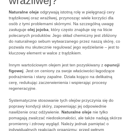
wrażliwej?
Naturalne oleje
odgrywają istotną rolę w pielęgnacji cery
trądzikowej oraz wrażliwej, przynosząc wiele korzyści dla
osób z tymi problemami skórnymi. Na szczególną uwagę
zasługuje
olej jojoba
, który często znajduje się na liście
polecanych produktów. Jego skład chemiczny jest zbliżony
do naturalnego sebum wytwarzanego przez naszą skórę, co
pozwala mu skutecznie regulować jego wydzielanie – jest to
kluczowy element w walce z trądzikiem.
Innym wartościowym olejem jest ten pozyskiwany z
opuncji
figowej
. Jest on ceniony za swoje właściwości łagodzące
podrażnienia i stany zapalne. Działa kojąco na delikatną
cerę, redukując zaczerwienienia i wspierając procesy
regeneracyjne.
Systematyczne stosowanie tych olejów przyczynia się do
poprawy kondycji skóry, zapewniając jej odpowiednie
nawilżenie oraz odżywienie.
Naturalne oleje
nie tylko
pomagają zwalczać niedoskonałości, ale także nadają skórze
promienny i zdrowy wygląd. Należy jednak pamiętać o
indywidualnych reakcjach organizmu; przed pełnym