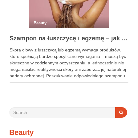
Beauty
Szampon na łuszczycę i egzemę – jak świadomie dobierać produkty przy wrażliwej skórze głowy?
Skóra głowy z łuszczycą lub egzemą wymaga produktów,
które spełniają bardzo specyficzne wymagania – muszą być
skuteczne w codziennym oczyszczaniu, a jednocześnie nie
mogą nasilać reaktywności skóry ani zaburzać jej naturalnej
bariery ochronnej. Poszukiwanie odpowiedniego szamponu
bywa dla wielu pacjentów procesem długim i frustrującym, bo
rynek jest pełen produktów deklarujących …
Beauty