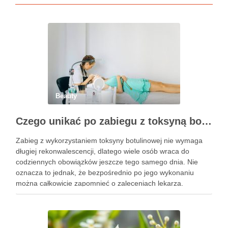
Beauty
Czego unikać po zabiegu z toksyną botulinową?
Zabieg z wykorzystaniem toksyny botulinowej nie wymaga
długiej rekonwalescencji, dlatego wiele osób wraca do
codziennych obowiązków jeszcze tego samego dnia. Nie
oznacza to jednak, że bezpośrednio po jego wykonaniu
można całkowicie zapomnieć o zaleceniach lekarza.
Pierwsze godziny i dni po zabiegu mają znaczenie dla
uzyskania oczekiwanego efektu oraz prawidłowego działania
…