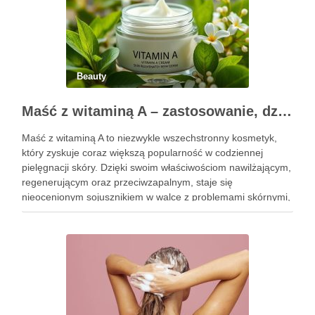
Beauty
Maść z witaminą A – zastosowanie, działanie i bezpieczeństwo stosowania
Maść z witaminą A to niezwykle wszechstronny kosmetyk,
który zyskuje coraz większą popularność w codziennej
pielęgnacji skóry. Dzięki swoim właściwościom nawilżającym,
regenerującym oraz przeciwzapalnym, staje się
nieocenionym sojusznikiem w walce z problemami skórnymi,
takimi jak zmarszczki, trądzik czy podrażnienia. Jej działanie
na skórę twarzy nie tylko poprawia jej teksturę, ale …