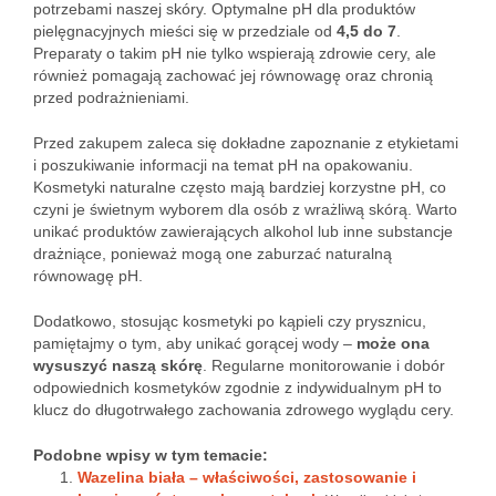
potrzebami naszej skóry. Optymalne pH dla produktów
pielęgnacyjnych mieści się w przedziale od
4,5 do 7
.
Preparaty o takim pH nie tylko wspierają zdrowie cery, ale
również pomagają zachować jej równowagę oraz chronią
przed podrażnieniami.
Przed zakupem zaleca się dokładne zapoznanie z etykietami
i poszukiwanie informacji na temat pH na opakowaniu.
Kosmetyki naturalne często mają bardziej korzystne pH, co
czyni je świetnym wyborem dla osób z wrażliwą skórą. Warto
unikać produktów zawierających alkohol lub inne substancje
drażniące, ponieważ mogą one zaburzać naturalną
równowagę pH.
Dodatkowo, stosując kosmetyki po kąpieli czy prysznicu,
pamiętajmy o tym, aby unikać gorącej wody –
może ona
wysuszyć naszą skórę
. Regularne monitorowanie i dobór
odpowiednich kosmetyków zgodnie z indywidualnym pH to
klucz do długotrwałego zachowania zdrowego wyglądu cery.
Podobne wpisy w tym temacie:
Wazelina biała – właściwości, zastosowanie i