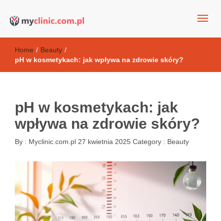
my clinic Kielce. naturalny krem do twarzy anti-age
Kosmetyki antyoksydacyjne
Home
/
Beauty
/
pH w kosmetykach: jak wpływa na zdrowie skóry?
pH w kosmetykach: jak
wpływa na zdrowie skóry?
By :
Myclinic.com.pl
27 kwietnia 2025
Category :
Beauty