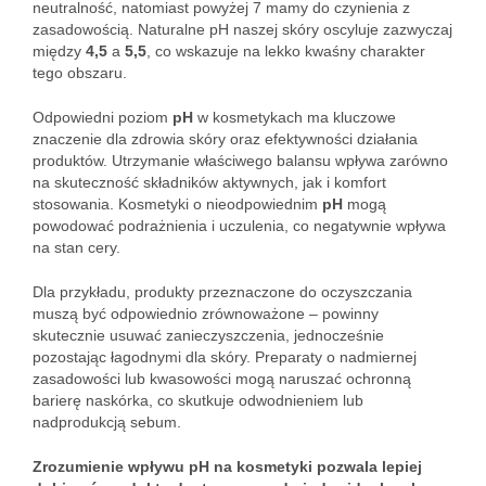
neutralność, natomiast powyżej 7 mamy do czynienia z
zasadowością. Naturalne pH naszej skóry oscyluje zazwyczaj
między
4,5
a
5,5
, co wskazuje na lekko kwaśny charakter
tego obszaru.
Odpowiedni poziom
pH
w kosmetykach ma kluczowe
znaczenie dla zdrowia skóry oraz efektywności działania
produktów. Utrzymanie właściwego balansu wpływa zarówno
na skuteczność składników aktywnych, jak i komfort
stosowania. Kosmetyki o nieodpowiednim
pH
mogą
powodować podrażnienia i uczulenia, co negatywnie wpływa
na stan cery.
Dla przykładu, produkty przeznaczone do oczyszczania
muszą być odpowiednio zrównoważone – powinny
skutecznie usuwać zanieczyszczenia, jednocześnie
pozostając łagodnymi dla skóry. Preparaty o nadmiernej
zasadowości lub kwasowości mogą naruszać ochronną
barierę naskórka, co skutkuje odwodnieniem lub
nadprodukcją sebum.
Zrozumienie wpływu pH na kosmetyki pozwala lepiej