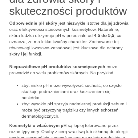
skuteczności produktów
Odpowiednie pH skóry
jest niezwykle istotne dla jej zdrowia
oraz efektywności stosowanych kosmetyków. Naturalnie,
skóra ludzka utrzymuje pH w przedziale od
4,5 do 5,5
, co
oznacza, że ma lekko kwaśny charakter. Zachowanie tej
równowagi kwasowo-zasadowej jest kluczowe dla ochrony
skóry i jej funkcji.
Nieprawidłowe pH produktów kosmetycznych
może
prowadzić do wielu problemów skórnych. Na przykład:
zbyt niskie pH może wywoływać suchość, co często
skutkuje podrażnieniami oraz łuszczeniem się
naskórka,
zbyt wysokie pH sprzyja nadmiernej produkcji sebum i
może być przyczyną trądziku czy innych schorzeń
dermatologicznych.
Kosmetyki o właściwym pH
są lepiej tolerowane przez
różne typy cery. Osoby z cerą wrażliwą lub skłonną do alergii
powinny szczególnie zwracać uwagę na wybór produktów o