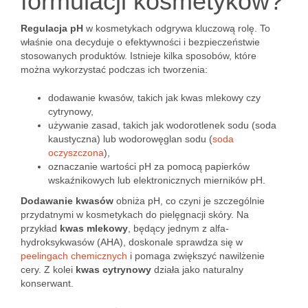
formulacji kosmetyków?
Regulacja pH
w kosmetykach odgrywa kluczową rolę. To
właśnie ona decyduje o efektywności i bezpieczeństwie
stosowanych produktów. Istnieje kilka sposobów, które
można wykorzystać podczas ich tworzenia:
dodawanie kwasów, takich jak kwas mlekowy czy
cytrynowy,
używanie zasad, takich jak wodorotlenek sodu (soda
kaustyczna) lub wodorowęglan sodu (
soda
oczyszczona
),
oznaczanie wartości pH za pomocą papierków
wskaźnikowych lub elektronicznych mierników pH.
Dodawanie kwasów
obniża pH, co czyni je szczególnie
przydatnymi w kosmetykach do pielęgnacji skóry. Na
przykład
kwas mlekowy
, będący jednym z alfa-
hydroksykwasów (AHA), doskonale sprawdza się w
peelingach chemicznych
i pomaga zwiększyć nawilżenie
cery. Z kolei
kwas cytrynowy
działa jako naturalny
konserwant.