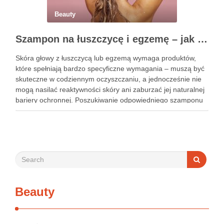
Beauty
Szampon na łuszczycę i egzemę – jak świadomie dobierać produkty przy wrażliwej skórze głowy?
Skóra głowy z łuszczycą lub egzemą wymaga produktów,
które spełniają bardzo specyficzne wymagania – muszą być
skuteczne w codziennym oczyszczaniu, a jednocześnie nie
mogą nasilać reaktywności skóry ani zaburzać jej naturalnej
bariery ochronnej. Poszukiwanie odpowiedniego szamponu
bywa dla wielu pacjentów procesem długim i frustrującym, bo
rynek jest pełen produktów deklarujących …
Beauty