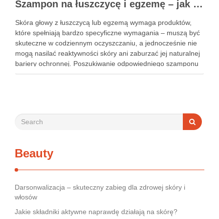
Szampon na łuszczycę i egzemę – jak świadomie dobierać produkty przy wrażliwej skórze głowy?
Skóra głowy z łuszczycą lub egzemą wymaga produktów,
które spełniają bardzo specyficzne wymagania – muszą być
skuteczne w codziennym oczyszczaniu, a jednocześnie nie
mogą nasilać reaktywności skóry ani zaburzać jej naturalnej
bariery ochronnej. Poszukiwanie odpowiedniego szamponu
bywa dla wielu pacjentów procesem długim i frustrującym, bo
rynek jest pełen produktów deklarujących …
Beauty
Darsonwalizacja – skuteczny zabieg dla zdrowej skóry i
włosów
Jakie składniki aktywne naprawdę działają na skórę?