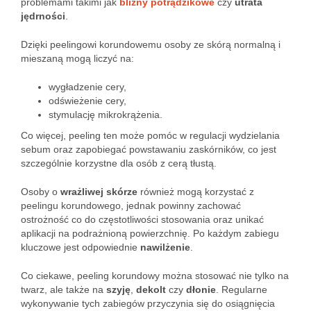
problemami takimi jak
blizny potrądzikowe
czy
utrata
jędrności
.
Dzięki peelingowi korundowemu osoby ze skórą normalną i
mieszaną mogą liczyć na:
wygładzenie cery,
odświeżenie cery,
stymulację mikrokrążenia.
Co więcej, peeling ten może pomóc w regulacji wydzielania
sebum oraz zapobiegać powstawaniu zaskórników, co jest
szczególnie korzystne dla osób z cerą tłustą.
Osoby o
wrażliwej skórze
również mogą korzystać z
peelingu korundowego, jednak powinny zachować
ostrożność co do częstotliwości stosowania oraz unikać
aplikacji na podrażnioną powierzchnię. Po każdym zabiegu
kluczowe jest odpowiednie
nawilżenie
.
Co ciekawe, peeling korundowy można stosować nie tylko na
twarz, ale także na
szyję
,
dekolt
czy
dłonie
. Regularne
wykonywanie tych zabiegów przyczynia się do osiągnięcia