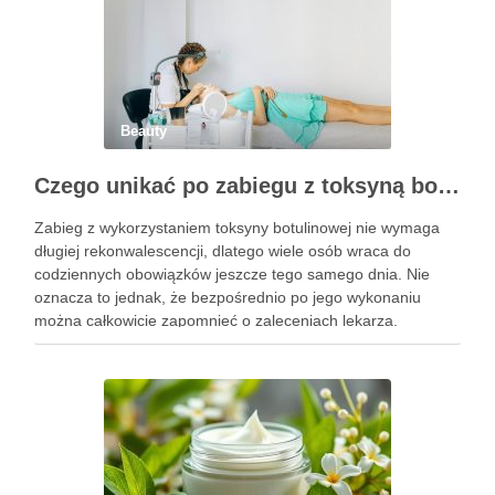
Beauty
Czego unikać po zabiegu z toksyną botulinową?
Zabieg z wykorzystaniem toksyny botulinowej nie wymaga
długiej rekonwalescencji, dlatego wiele osób wraca do
codziennych obowiązków jeszcze tego samego dnia. Nie
oznacza to jednak, że bezpośrednio po jego wykonaniu
można całkowicie zapomnieć o zaleceniach lekarza.
Pierwsze godziny i dni po zabiegu mają znaczenie dla
uzyskania oczekiwanego efektu oraz prawidłowego działania
…