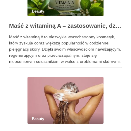
Beauty
Maść z witaminą A – zastosowanie, działanie i bezpieczeństwo stosowania
Maść z witaminą A to niezwykle wszechstronny kosmetyk,
który zyskuje coraz większą popularność w codziennej
pielęgnacji skóry. Dzięki swoim właściwościom nawilżającym,
regenerującym oraz przeciwzapalnym, staje się
nieocenionym sojusznikiem w walce z problemami skórnymi,
takimi jak zmarszczki, trądzik czy podrażnienia. Jej działanie
na skórę twarzy nie tylko poprawia jej teksturę, ale …
Beauty