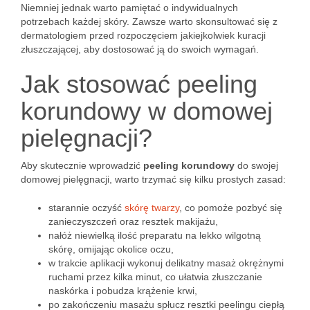
Niemniej jednak warto pamiętać o indywidualnych
potrzebach każdej skóry. Zawsze warto skonsultować się z
dermatologiem przed rozpoczęciem jakiejkolwiek kuracji
złuszczającej, aby dostosować ją do swoich wymagań.
Jak stosować peeling
korundowy w domowej
pielęgnacji?
Aby skutecznie wprowadzić
peeling korundowy
do swojej
domowej pielęgnacji, warto trzymać się kilku prostych zasad:
starannie oczyść
skórę twarzy
, co pomoże pozbyć się
zanieczyszczeń oraz resztek makijażu,
nałóż niewielką ilość preparatu na lekko wilgotną
skórę, omijając okolice oczu,
w trakcie aplikacji wykonuj delikatny masaż okrężnymi
ruchami przez kilka minut, co ułatwia złuszczanie
naskórka i pobudza krążenie krwi,
po zakończeniu masażu spłucz resztki peelingu ciepłą