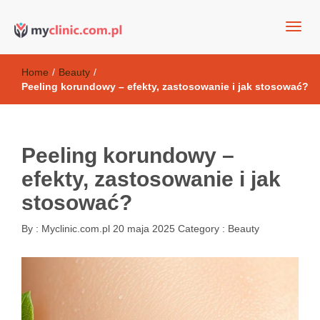
my clinic Kielce. naturalny krem do twarzy anti-age
Kosmetyki antyoksydacyjne
Home
/
Beauty
/
Peeling korundowy – efekty, zastosowanie i jak stosować?
Peeling korundowy –
efekty, zastosowanie i jak
stosować?
By :
Myclinic.com.pl
20 maja 2025
Category :
Beauty