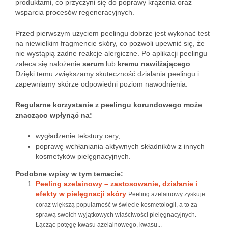
produktami, co przyczyni się do poprawy krążenia oraz
wsparcia procesów regeneracyjnych.
Przed pierwszym użyciem peelingu dobrze jest wykonać test
na niewielkim fragmencie skóry, co pozwoli upewnić się, że
nie wystąpią żadne reakcje alergiczne. Po aplikacji peelingu
zaleca się nałożenie
serum
lub
kremu nawilżającego
.
Dzięki temu zwiększamy skuteczność działania peelingu i
zapewniamy skórze odpowiedni poziom nawodnienia.
Regularne korzystanie z peelingu korundowego może
znacząco wpłynąć na:
wygładzenie tekstury cery,
poprawę wchłaniania aktywnych składników z innych
kosmetyków pielęgnacyjnych.
Podobne wpisy w tym temacie:
Peeling azelainowy – zastosowanie, działanie i
efekty w pielęgnacji skóry
Peeling azelainowy zyskuje
coraz większą popularność w świecie kosmetologii, a to za
sprawą swoich wyjątkowych właściwości pielęgnacyjnych.
Łącząc potęgę kwasu azelainowego, kwasu...