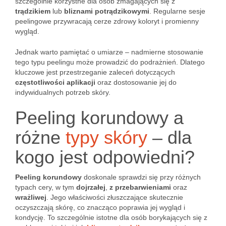
szczególnie korzystne dla osób zmagających się z
trądzikiem
lub
bliznami potrądzikowymi
. Regularne sesje
peelingowe przywracają cerze zdrowy koloryt i promienny
wygląd.
Jednak warto pamiętać o umiarze – nadmierne stosowanie
tego typu peelingu może prowadzić do podrażnień. Dlatego
kluczowe jest przestrzeganie zaleceń dotyczących
częstotliwości aplikacji
oraz dostosowanie jej do
indywidualnych potrzeb skóry.
Peeling korundowy a
różne
typy skóry
– dla
kogo jest odpowiedni?
Peeling korundowy
doskonale sprawdzi się przy różnych
typach cery, w tym
dojrzałej
,
z przebarwieniami
oraz
wrażliwej
. Jego właściwości złuszczające skutecznie
oczyszczają skórę, co znacząco poprawia jej wygląd i
kondycję. To szczególnie istotne dla osób borykających się z