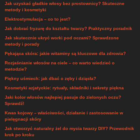
Jak uzyskać gładkie włosy bez prostownicy? Skuteczne
metody i kosmetyki
Elektrostymulacja – co to jest?
Jak dobrać fryzurę do kształtu twarzy? Praktyczny poradnik
Jak skutecznie ukryć worki pod oczami? Sprawdzone
metody i porady
Pękająca skóra: jakie witaminy są kluczowe dla zdrowia?
Rozjaśnianie włosów na ciele – co warto wiedzieć o
metodzie?
Piękny uśmiech: jak dbać o zęby i dziąsła?
Kosmetyki azjatyckie: rytuały, składniki i sekrety piękna
Jaki kolor włosów najlepiej pasuje do zielonych oczu?
Sprawdź!
Kwas kojowy – właściwości, działanie i zastosowanie w
pielęgnacji skóry
Jak stworzyć naturalny żel do mycia twarzy DIY? Przewodnik
krok po kroku