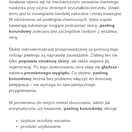
działanie opiera się na mechanicznym usuwaniu martwego
naskórka przy użyciu drobnych kryształków korundu. Dzięki
temu jest to rozwiązanie bardziej naturalne i mniej inwazyjne.
W odróżnieniu od peelingów chemicznych, które często
zawierają substancje mogące podrażniać skórę,
peeling
korundowy
polecany jest szczególnie osobom z wrażliwą
cerą.
Efekty mikrodermabrazji przeprowadzanej za pomocą tego
rodzaju peelingu są naprawdę zauważalne. Zabieg ten nie
tylko
poprawia strukturę skóry
, ale także wspiera jej
regenerację. Po jego zastosowaniu cera staje się
gładsza
i
nabiera
promiennego wyglądu
. Co istotne,
peeling
korundowy
można bez problemu włączyć do domowej
pielęgnacji – nie wymaga on specjalistycznego
przygotowania.
W porównaniu do innych metod złuszczania, takich jak
enzymatyczne czy kwasowe,
peeling korundowy
oferuje:
szybsze rezultaty wizualne,
prostość użytkowania.