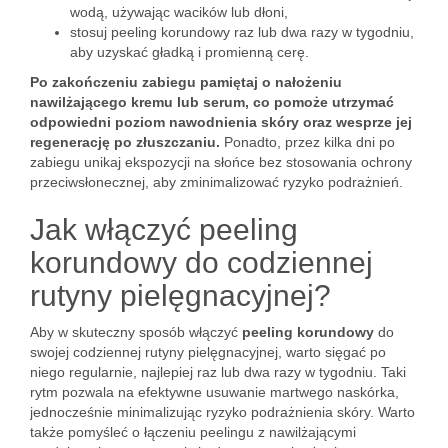
wodą, używając wacików lub dłoni,
stosuj peeling korundowy raz lub dwa razy w tygodniu,
aby uzyskać gładką i promienną cerę.
Po zakończeniu zabiegu pamiętaj o nałożeniu
nawilżającego kremu lub serum, co pomoże utrzymać
odpowiedni poziom nawodnienia skóry oraz wesprze jej
regenerację po złuszczaniu.
Ponadto, przez kilka dni po
zabiegu unikaj ekspozycji na słońce bez stosowania ochrony
przeciwsłonecznej, aby zminimalizować ryzyko podrażnień.
Jak włączyć peeling
korundowy do codziennej
rutyny pielęgnacyjnej?
Aby w skuteczny sposób włączyć
peeling korundowy
do
swojej codziennej rutyny pielęgnacyjnej, warto sięgać po
niego regularnie, najlepiej raz lub dwa razy w tygodniu. Taki
rytm pozwala na efektywne usuwanie martwego naskórka,
jednocześnie minimalizując ryzyko podrażnienia skóry. Warto
także pomyśleć o łączeniu peelingu z nawilżającymi