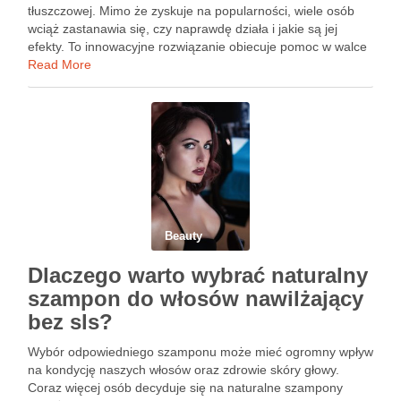
tłuszczowej. Mimo że zyskuje na popularności, wiele osób
wciąż zastanawia się, czy naprawdę działa i jakie są jej
efekty. To innowacyjne rozwiązanie obiecuje pomoc w walce
z uporczywymi miejscami, które nie reagują na dietę ani …
Read More
Beauty
Dlaczego warto wybrać naturalny
szampon do włosów nawilżający
bez sls?
Wybór odpowiedniego szamponu może mieć ogromny wpływ
na kondycję naszych włosów oraz zdrowie skóry głowy.
Coraz więcej osób decyduje się na naturalne szampony