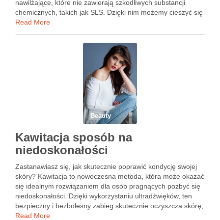
nawilżające, które nie zawierają szkodliwych substancji
chemicznych, takich jak SLS. Dzięki nim możemy cieszyć się
zdrowszymi, lśniącymi włosami, a także minimalizować
Read More
ryzyko podrażnień i alergii. W artykule …
Beauty
Kawitacja sposób na
niedoskonałości
Zastanawiasz się, jak skutecznie poprawić kondycję swojej
skóry? Kawitacja to nowoczesna metoda, która może okazać
się idealnym rozwiązaniem dla osób pragnących pozbyć się
niedoskonałości. Dzięki wykorzystaniu ultradźwięków, ten
bezpieczny i bezbolesny zabieg skutecznie oczyszcza skórę,
a także poprawia jej teksturę i nawilżenie. Odkryj, w jaki
Read More