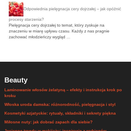
Odpowiednia pielęgnacja cery dojrzałej – jak opóźnić
procesy starzenia?
Pielęgnacja cery dojrzałej to temat, który zyskuje na
znaczeniu w miarę upływu czasu. Każdy z nas pragnie
zachować młodzieńczy wygląd …
Beauty
Laminowanie włosów żelatyną – efekty i instrukcja krok po
kroku
Włoska uroda damska: różnorodność, pielęgnacja i styl
Kosmetyki azjatyckie: rytuały, składniki i sekrety piękna
Miłosne nuty: jak dobrać zapach dla siebie?
Jesienne trendy w makijażu: inspiracje z wybiegów