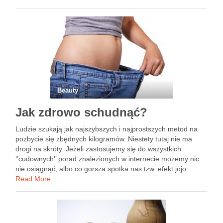
sposób kawitacja może wspierać regenerację …
Beauty
Jak zdrowo schudnąć?
Ludzie szukają jak najszybszych i najprostszych metod na
pozbycie się zbędnych kilogramów. Niestety tutaj nie ma
drogi na skróty. Jeżeli zastosujemy się do wszystkich
‘’cudownych’’ porad znalezionych w internecie możemy nic
nie osiągnąć, albo co gorsza spotka nas tzw. efekt jojo.
Wszystkie mity odchudzania można od razu odłożyć na …
Read More