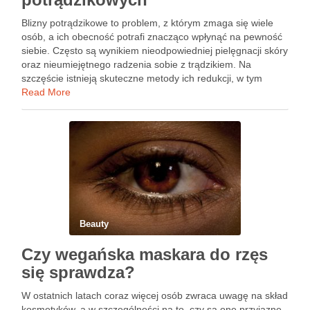
Blizny potrądzikowe to problem, z którym zmaga się wiele
osób, a ich obecność potrafi znacząco wpłynąć na pewność
siebie. Często są wynikiem nieodpowiedniej pielęgnacji skóry
oraz nieumiejętnego radzenia sobie z trądzikiem. Na
szczęście istnieją skuteczne metody ich redukcji, w tym
laserowe usuwanie blizn, które staje się coraz bardziej
Read More
popularne. Dzięki …
Beauty
Czy wegańska maskara do rzęs
się sprawdza?
W ostatnich latach coraz więcej osób zwraca uwagę na skład
kosmetyków, a w szczególności na to, czy są one przyjazne