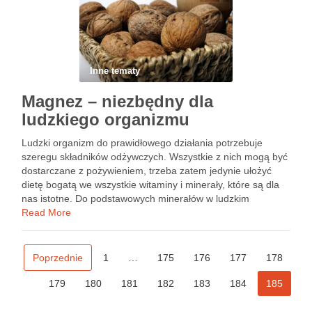
Inne tematy
Magnez – niezbędny dla
ludzkiego organizmu
Ludzki organizm do prawidłowego działania potrzebuje
szeregu składników odżywczych. Wszystkie z nich mogą być
dostarczane z pożywieniem, trzeba zatem jedynie ułożyć
dietę bogatą we wszystkie witaminy i minerały, które są dla
nas istotne. Do podstawowych minerałów w ludzkim
organizmie należy magnez, odpowiadający między innymi za
Read More
funkcjonowanie naszego układu nerwowego. Niedobór …
Poprzednie
1
…
175
176
177
178
179
180
181
182
183
184
185