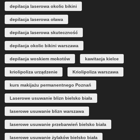
depilacja laserowa okolic bikini
depilacja laserowa oława
depilacja laserowa skuteczność
depilacja okolic bikini warszawa
depilacja woskiem mokotów
kawitacja kielce
kriolipoliza urządzenie
Kriolipoliza warszawa
kurs makijażu permanentnego Poznań
Laserowe usuwanie blizn bielsko biała
laserowe usuwanie blizn warszawa
laserowe usuwanie przebarwień bielsko biała
laserowe usuwanie żylaków bielsko biała