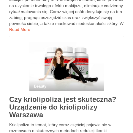
na uzyskanie trwałego efektu makijażu, eliminując codzienny
rytuał malowania się. Coraz więcej osób decyduje się na ten
zabieg, pragnąc oszczędzić czas oraz zwiększyć swoją
pewność siebie, a także maskować niedoskonałości skóry. W
artykule przyjrzymy się nie tylko zaletom makijażu
Read More
permanentnego, ale także różnorodności …
Beauty
Czy kriolipoliza jest skuteczna?
Urządzenie do kriolipolizy
Warszawa
Kriolipoliza to temat, który coraz częściej pojawia się w
rozmowach o skutecznych metodach redukcji tkanki