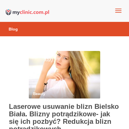
my clinic Kielce. naturalny krem do twarzy anti-age
Kosmetyki antyoksydacyjne
Blog
Beauty
Laserowe usuwanie blizn Bielsko
Biała. Blizny potrądzikowe- jak
się ich pozbyć? Redukcja blizn
potrądzikowych