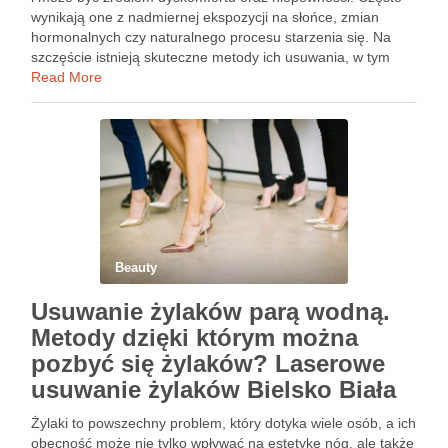
wynikają one z nadmiernej ekspozycji na słońce, zmian
hormonalnych czy naturalnego procesu starzenia się. Na
szczęście istnieją skuteczne metody ich usuwania, w tym
popularne zabiegi laserowe, które pozwalają na skuteczne
Read More
pozbycie się nieestetycznych …
Beauty
Usuwanie żylaków parą wodną.
Metody dzięki którym można
pozbyć się żylaków? Laserowe
usuwanie żylaków Bielsko Biała
Żylaki to powszechny problem, który dotyka wiele osób, a ich
obecność może nie tylko wpływać na estetykę nóg, ale także