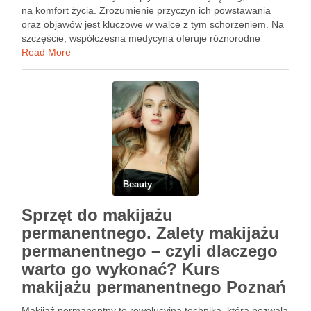
na komfort życia. Zrozumienie przyczyn ich powstawania
oraz objawów jest kluczowe w walce z tym schorzeniem. Na
szczęście, współczesna medycyna oferuje różnorodne
metody usuwania żylaków, takie jak skleroterapia, laser czy
Read More
…
Beauty
Sprzęt do makijażu
permanentnego. Zalety makijażu
permanentnego – czyli dlaczego
warto go wykonać? Kurs
makijażu permanentnego Poznań
Makijaż permanentny to rewolucyjna technika, która pozwala