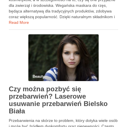
dla zwierząt i środowiska. Wegańska maskara do rzęs,
będąca alternatywą dla tradycyjnych produktów, zdobywa
coraz większą popularność. Dzięki naturalnym składnikom i
braku testów na zwierzętach, wprowadza nie tylko etyczne
Read More
podejście …
Beauty
Czy można pozbyć się
przebarwień? Laserowe
usuwanie przebarwień Bielsko
Biała
Przebarwienia na skórze to problem, który dotyka wiele osób
i może być źródłem dyskomfortu oraz niepewności. Często