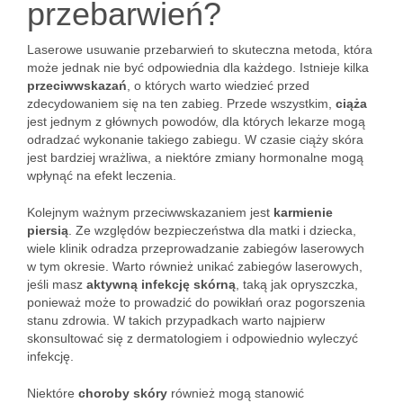
przebarwień?
Laserowe usuwanie przebarwień to skuteczna metoda, która
może jednak nie być odpowiednia dla każdego. Istnieje kilka
przeciwwskazań
, o których warto wiedzieć przed
zdecydowaniem się na ten zabieg. Przede wszystkim,
ciąża
jest jednym z głównych powodów, dla których lekarze mogą
odradzać wykonanie takiego zabiegu. W czasie ciąży skóra
jest bardziej wrażliwa, a niektóre zmiany hormonalne mogą
wpłynąć na efekt leczenia.
Kolejnym ważnym przeciwwskazaniem jest
karmienie
piersią
. Ze względów bezpieczeństwa dla matki i dziecka,
wiele klinik odradza przeprowadzanie zabiegów laserowych
w tym okresie. Warto również unikać zabiegów laserowych,
jeśli masz
aktywną infekcję skórną
, taką jak opryszczka,
ponieważ może to prowadzić do powikłań oraz pogorszenia
stanu zdrowia. W takich przypadkach warto najpierw
skonsultować się z dermatologiem i odpowiednio wyleczyć
infekcję.
Niektóre
choroby skóry
również mogą stanowić