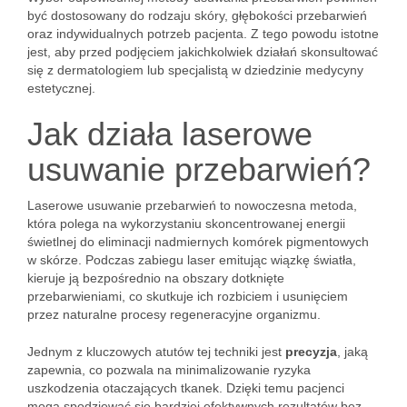
być dostosowany do rodzaju skóry, głębokości przebarwień
oraz indywidualnych potrzeb pacjenta. Z tego powodu istotne
jest, aby przed podjęciem jakichkolwiek działań skonsultować
się z dermatologiem lub specjalistą w dziedzinie medycyny
estetycznej.
Jak działa laserowe
usuwanie przebarwień?
Laserowe usuwanie przebarwień to nowoczesna metoda,
która polega na wykorzystaniu skoncentrowanej energii
świetlnej do eliminacji nadmiernych komórek pigmentowych
w skórze. Podczas zabiegu laser emitując wiązkę światła,
kieruje ją bezpośrednio na obszary dotknięte
przebarwieniami, co skutkuje ich rozbiciem i usunięciem
przez naturalne procesy regeneracyjne organizmu.
Jednym z kluczowych atutów tej techniki jest
precyzja
, jaką
zapewnia, co pozwala na minimalizowanie ryzyka
uszkodzenia otaczających tkanek. Dzięki temu pacjenci
mogą spodziewać się bardziej efektywnych rezultatów bez