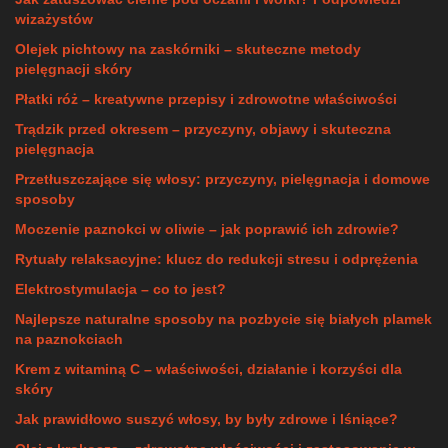
wizażystów
Olejek pichtowy na zaskórniki – skuteczne metody
pielęgnacji skóry
Płatki róż – kreatywne przepisy i zdrowotne właściwości
Trądzik przed okresem – przyczyny, objawy i skuteczna
pielęgnacja
Przetłuszczające się włosy: przyczyny, pielęgnacja i domowe
sposoby
Moczenie paznokci w oliwie – jak poprawić ich zdrowie?
Rytuały relaksacyjne: klucz do redukcji stresu i odprężenia
Elektrostymulacja – co to jest?
Najlepsze naturalne sposoby na pozbycie się białych plamek
na paznokciach
Krem z witaminą C – właściwości, działanie i korzyści dla
skóry
Jak prawidłowo suszyć włosy, by były zdrowe i lśniące?