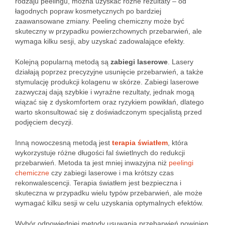
rodzaju peelingu, można uzyskać różne rezultaty – od
łagodnych popraw kosmetycznych po bardziej
zaawansowane zmiany. Peeling chemiczny może być
skuteczny w przypadku powierzchownych przebarwień, ale
wymaga kilku sesji, aby uzyskać zadowalające efekty.
Kolejną popularną metodą są
zabiegi laserowe
. Lasery
działają poprzez precyzyjne usunięcie przebarwień, a także
stymulację produkcji kolagenu w skórze. Zabiegi laserowe
zazwyczaj dają szybkie i wyraźne rezultaty, jednak mogą
wiązać się z dyskomfortem oraz ryzykiem powikłań, dlatego
warto skonsultować się z doświadczonym specjalistą przed
podjęciem decyzji.
Inną nowoczesną metodą jest
terapia światłem
, która
wykorzystuje różne długości fal świetlnych do redukcji
przebarwień. Metoda ta jest mniej inwazyjna niż
peelingi
chemiczne
czy zabiegi laserowe i ma krótszy czas
rekonwalescencji. Terapia światłem jest bezpieczna i
skuteczna w przypadku wielu typów przebarwień, ale może
wymagać kilku sesji w celu uzyskania optymalnych efektów.
Wybór odpowiedniej metody usuwania przebarwień powinien