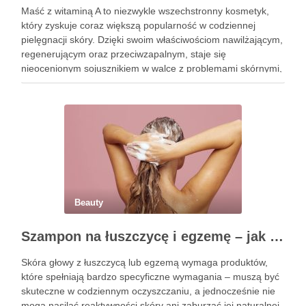
Maść z witaminą A to niezwykle wszechstronny kosmetyk,
który zyskuje coraz większą popularność w codziennej
pielęgnacji skóry. Dzięki swoim właściwościom nawilżającym,
regenerującym oraz przeciwzapalnym, staje się
nieocenionym sojusznikiem w walce z problemami skórnymi,
takimi jak zmarszczki, trądzik czy podrażnienia. Jej działanie
na skórę twarzy nie tylko poprawia jej teksturę, ale …
Beauty
Szampon na łuszczycę i egzemę – jak świadomie dobierać produkty przy wrażliwej skórze głowy?
Skóra głowy z łuszczycą lub egzemą wymaga produktów,
które spełniają bardzo specyficzne wymagania – muszą być
skuteczne w codziennym oczyszczaniu, a jednocześnie nie
mogą nasilać reaktywności skóry ani zaburzać jej naturalnej