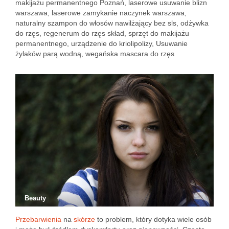
makijażu permanentnego Poznań
,
laserowe usuwanie blizn
warszawa
,
laserowe zamykanie naczynek warszawa
,
naturalny szampon do włosów nawilżający bez sls
,
odżywka
do rzęs
,
regenerum do rzęs skład
,
sprzęt do makijażu
permanentnego
,
urządzenie do kriolipolizy
,
Usuwanie
żylaków parą wodną
,
wegańska mascara do rzęs
Beauty
Przebarwienia
na
skórze
to problem, który dotyka wiele osób