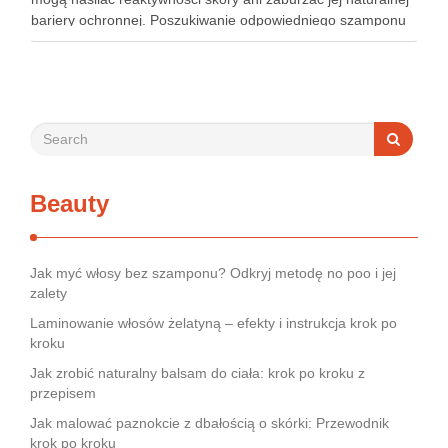
bariery ochronnej. Poszukiwanie odpowiedniego szamponu
bywa dla wielu pacjentów procesem długim i frustrującym, bo
rynek jest pełen produktów deklarujących …
Beauty
Jak myć włosy bez szamponu? Odkryj metodę no poo i jej
zalety
Laminowanie włosów żelatyną – efekty i instrukcja krok po
kroku
Jak zrobić naturalny balsam do ciała: krok po kroku z
przepisem
Jak malować paznokcie z dbałością o skórki: Przewodnik
krok po kroku