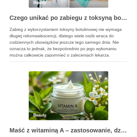
Beauty
Czego unikać po zabiegu z toksyną botulinową?
Zabieg z wykorzystaniem toksyny botulinowej nie wymaga
długiej rekonwalescencji, dlatego wiele osób wraca do
codziennych obowiązków jeszcze tego samego dnia. Nie
oznacza to jednak, że bezpośrednio po jego wykonaniu
można całkowicie zapomnieć o zaleceniach lekarza.
Pierwsze godziny i dni po zabiegu mają znaczenie dla
uzyskania oczekiwanego efektu oraz prawidłowego działania
…
Beauty
Maść z witaminą A – zastosowanie, działanie i bezpieczeństwo stosowania