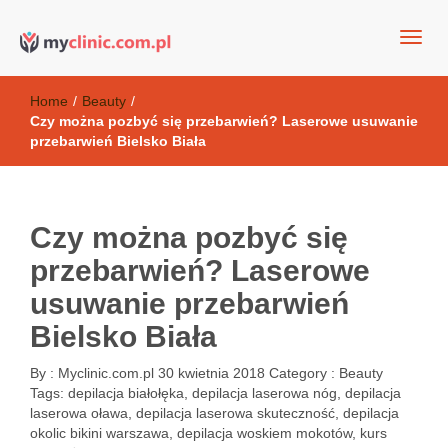
my clinic Kielce. naturalny krem do twarzy anti-age
Kosmetyki antyoksydacyjne
Home
/
Beauty
/
Czy można pozbyć się przebarwień? Laserowe usuwanie
przebarwień Bielsko Biała
Czy można pozbyć się
przebarwień? Laserowe
usuwanie przebarwień
Bielsko Biała
By :
Myclinic.com.pl
30 kwietnia 2018
Category :
Beauty
Tags:
depilacja białołęka
,
depilacja laserowa nóg
,
depilacja
laserowa oława
,
depilacja laserowa skuteczność
,
depilacja
okolic bikini warszawa
,
depilacja woskiem mokotów
,
kurs