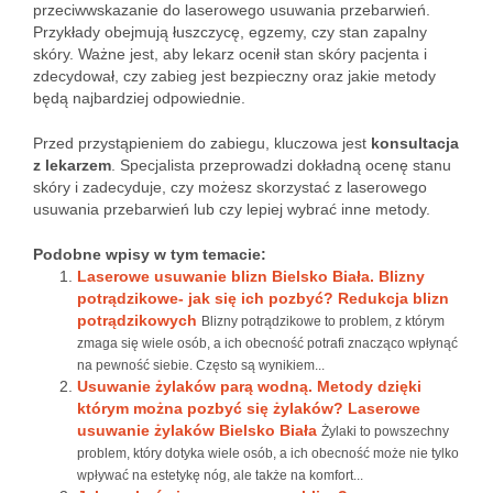
przeciwwskazanie do laserowego usuwania przebarwień.
Przykłady obejmują łuszczycę, egzemy, czy stan zapalny
skóry. Ważne jest, aby lekarz ocenił stan skóry pacjenta i
zdecydował, czy zabieg jest bezpieczny oraz jakie metody
będą najbardziej odpowiednie.
Przed przystąpieniem do zabiegu, kluczowa jest
konsultacja
z lekarzem
. Specjalista przeprowadzi dokładną ocenę stanu
skóry i zadecyduje, czy możesz skorzystać z laserowego
usuwania przebarwień lub czy lepiej wybrać inne metody.
Podobne wpisy w tym temacie:
Laserowe usuwanie blizn Bielsko Biała. Blizny
potrądzikowe- jak się ich pozbyć? Redukcja blizn
potrądzikowych
Blizny potrądzikowe to problem, z którym
zmaga się wiele osób, a ich obecność potrafi znacząco wpłynąć
na pewność siebie. Często są wynikiem...
Usuwanie żylaków parą wodną. Metody dzięki
którym można pozbyć się żylaków? Laserowe
usuwanie żylaków Bielsko Biała
Żylaki to powszechny
problem, który dotyka wiele osób, a ich obecność może nie tylko
wpływać na estetykę nóg, ale także na komfort...