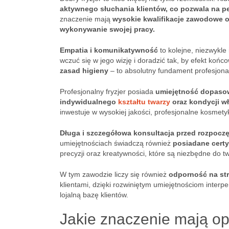
aktywnego słuchania klientów, co pozwala na pe
znaczenie mają
wysokie kwalifikacje zawodowe o
wykonywanie swojej pracy.
Empatia i komunikatywność
to kolejne, niezwykle 
wczuć się w jego wizję i doradzić tak, by efekt koń
zasad higieny
– to absolutny fundament profesjona
Profesjonalny fryzjer posiada
umiejętność dopasowa
indywidualnego
kształtu twarzy
oraz kondycji wł
inwestuje w wysokiej jakości, profesjonalne kosmetyk
Długa i szczegółowa konsultacja przed rozpoczę
umiejętnościach świadczą również
posiadane certy
precyzji oraz kreatywności, które są niezbędne do t
W tym zawodzie liczy się również
odporność na str
klientami, dzięki rozwiniętym umiejętnościom interp
lojalną bazę klientów.
Jakie znaczenie mają opi