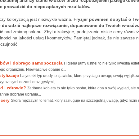
dokładnej analizy stanu włosów przed rozpoczęciem jakiegokolwi
że prowadzić do niepożądanych rezultatów.
czy koloryzacją jest niezwykle ważna.
Fryzjer powinien dopytać o Tw
nie doradzić najlepsze rozwiązanie, dopasowane do Twoich włosów.
wić nad zmianą salonu. Zbyt atrakcyjne, podejrzanie niskie ceny równi
ści na jakości usług i kosmetyków. Pamiętaj jednak, że nie zawsze n
 czujność.
zębów i dobrego samopoczucia
Higiena jamy ustnej to nie tylko kwestia estet
ego organizmu. Niewłaściwe dbanie o...
stylizacje
Latynoski typ urody to zjawisko, które przyciąga uwagę swoją wyjątkow
yrazistymi oczami oraz gęstymi,...
d i zdrowie?
Zadbana kobieta to nie tylko osoba, która dba o swój wygląd, ale 
annie dobrane ubrania...
 cery
Skóra mężczyzn to temat, który zasługuje na szczególną uwagę, gdyż różni 