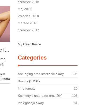
czerwiec 2018
maj 2018
kwiecień 2018
marzec 2018
czerwiec 2017
My Clinic Kielce
Szampon na łuszczycę i egzemę – jak świadomie dobierać produkty przy wrażliwej skórze głowy?
Categories
zemą
ają
–
nnym
Anti-aging oraz starzenie skóry
108
ie mogą
Beauty
(1 231)
aburzać
Inne tematy
20
Kosmetyki naturalne oraz DIY
106
ntów
Pielęgnacja skóry
81
 bo