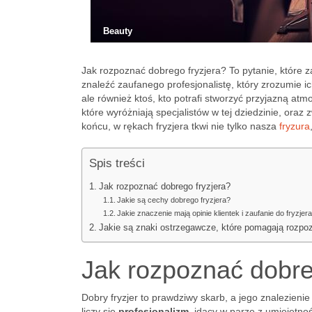
Beauty
Jak rozpoznać dobrego fryzjera? To pytanie, które z
znaleźć zaufanego profesjonalistę, który zrozumie ic
ale również ktoś, kto potrafi stworzyć przyjazną at
które wyróżniają specjalistów w tej dziedzinie, or
końcu, w rękach fryzjera tkwi nie tylko nasza
fryzura
Spis treści
Jak rozpoznać dobrego fryzjera?
Jakie są cechy dobrego fryzjera?
Jakie znaczenie mają opinie klientek i zaufanie do fryzjer
Jakie są znaki ostrzegawcze, które pomagają rozpoz
Jak rozpoznać dobre
Dobry fryzjer to prawdziwy skarb, a jego znalezien
liczy się
profesjonalizm
, idący w parze z umiejętno