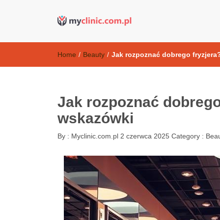
Kosmetyki ant
my clinic Kielce. naturalny krem do twarzy anti-age
Home
/
Beauty
/
Jak rozpoznać dobrego fryzjera
Jak rozpoznać dobrego
wskazówki
By :
Myclinic.com.pl
2 czerwca 2025
Category :
Bea