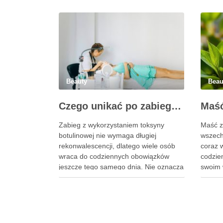
Beauty
Beau
Czego unikać po zabiegu z toksyną botulinową?
Zabieg z wykorzystaniem toksyny
Maść z
botulinowej nie wymaga długiej
wszech
rekonwalescencji, dlatego wiele osób
coraz 
wraca do codziennych obowiązków
codzien
jeszcze tego samego dnia. Nie oznacza
swoim 
to jednak, że bezpośrednio po jego
regene
wykonaniu można całkowicie
staje 
zapomnieć o zaleceniach lekarza.
walce 
Pierwsze godziny i dni po zabiegu mają
jak zma
znaczenie dla uzyskania oczekiwanego
podrażn