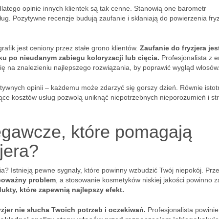
latego opinie innych klientek są tak cenne. Stanowią one barometr
sług. Pozytywne recenzje budują zaufanie i skłaniają do powierzenia fry
rafik jest ceniony przez stałe grono klientów.
Zaufanie do fryzjera jes
u po nieudanym zabiegu koloryzacji lub cięcia.
Profesjonalista z 
się na znalezieniu najlepszego rozwiązania, by poprawić wygląd włosów
ywnych opinii – każdemu może zdarzyć się gorszy dzień. Równie istotn
zące kosztów usług pozwolą uniknąć niepotrzebnych nieporozumień i st
zegawcze, które pomagają
jera?
nia? Istnieją pewne sygnały, które powinny wzbudzić Twój niepokój. Prz
 poważny problem
, a stosowanie kosmetyków niskiej jakości powinno z
dukty, które zapewnią najlepszy efekt.
yzjer nie słucha Twoich potrzeb i oczekiwań.
Profesjonalista powini