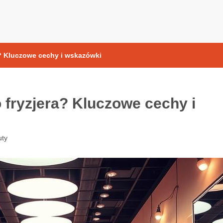
yoksydacyjne
? Kluczowe cechy i wskazówki
 fryzjera? Kluczowe cechy i
uty