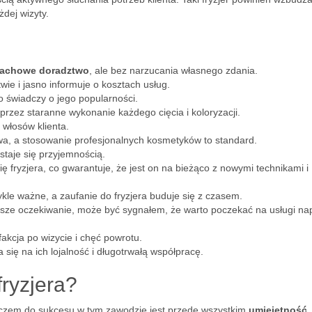
dej wizyty.
fachowe doradztwo
, ale bez narzucania własnego zdania.
wie i jasno informuje o kosztach usług.
co świadczy o jego popularności.
przez staranne wykonanie każdego cięcia i koloryzacji.
włosów klienta.
wa, a stosowanie profesjonalnych kosmetyków to standard.
staje się przyjemnością.
ę fryzjera, co gwarantuje, że jest on na bieżąco z nowymi technikami i
kle ważne, a zaufanie do fryzjera buduje się z czasem.
łuższe oczekiwanie, może być sygnałem, że warto poczekać na usługi n
akcja po wizycie i chęć powrotu.
a się na ich lojalność i długotrwałą współpracę.
fryzjera?
 Kluczem do sukcesu w tym zawodzie jest przede wszystkim
umiejętność