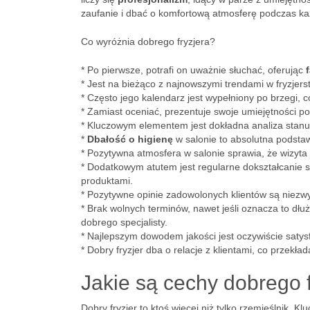
zaufanie i dbać o komfortową atmosferę podczas każ
Co wyróżnia dobrego fryzjera?
* Po pierwsze, potrafi on uważnie słuchać, oferując
* Jest na bieżąco z najnowszymi trendami w fryzjerst
* Często jego kalendarz jest wypełniony po brzegi, 
* Zamiast oceniać, prezentuje swoje umiejętności po
* Kluczowym elementem jest dokładna analiza stanu 
*
Dbałość o higienę
w salonie to absolutna podsta
* Pozytywna atmosfera w salonie sprawia, że wizyta 
* Dodatkowym atutem jest regularne dokształcanie si
produktami.
* Pozytywne opinie zadowolonych klientów są niezwy
* Brak wolnych terminów, nawet jeśli oznacza to d
dobrego specjalisty.
* Najlepszym dowodem jakości jest oczywiście satysf
* Dobry fryzjer dba o relacje z klientami, co przekład
Jakie są cechy dobrego 
Dobry fryzjer to ktoś więcej niż tylko rzemieślnik.