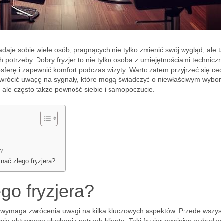
adaje sobie wiele osób, pragnących nie tylko zmienić swój wygląd, ale 
h potrzeby. Dobry fryzjer to nie tylko osoba z umiejętnościami technicz
mosferę i zapewnić komfort podczas wizyty. Warto zatem przyjrzeć się c
az zwrócić uwagę na sygnały, które mogą świadczyć o niewłaściwym wybo
, ale często także pewność siebie i samopoczucie.
a?
nać złego fryzjera?
go fryzjera?
ie wymaga zwrócenia uwagi na kilka kluczowych aspektów. Przede wszy
ścią aktywnego słuchania potrzeb klienta. Taki fryzjer powinien wzbudz