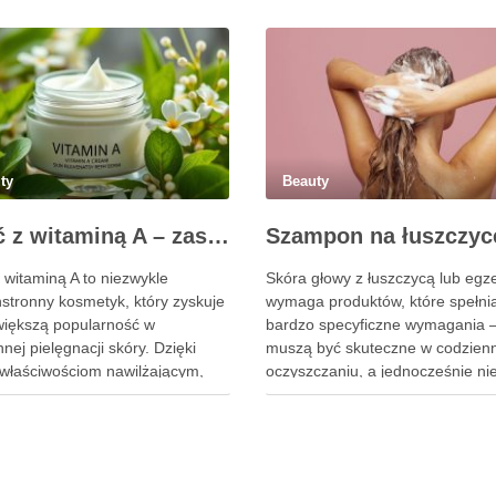
ty
Beauty
Maść z witaminą A – zastosowanie, działanie i bezpieczeństwo stosowania
 witaminą A to niezwykle
Skóra głowy z łuszczycą lub eg
stronny kosmetyk, który zyskuje
wymaga produktów, które spełni
większą popularność w
bardzo specyficzne wymagania 
nej pielęgnacji skóry. Dzięki
muszą być skuteczne w codzie
właściwościom nawilżającym,
oczyszczaniu, a jednocześnie n
rującym oraz przeciwzapalnym,
nasilać reaktywności skóry ani z
się nieocenionym sojusznikiem w
jej naturalnej bariery ochronnej.
z problemami skórnymi, takimi
Poszukiwanie odpowiedniego
rszczki, trądzik czy
szamponu bywa dla wielu pacje
ienia. Jej działanie na skórę
procesem długim i frustrującym,