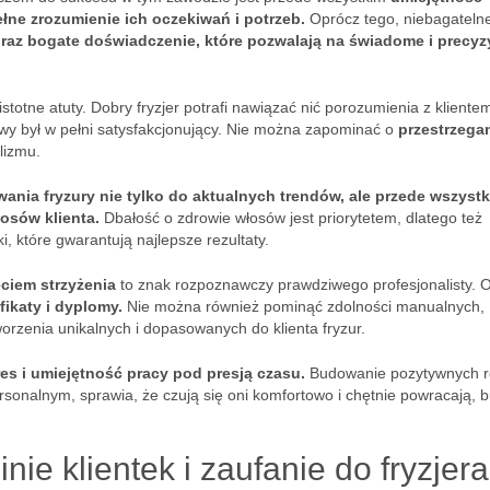
łne zrozumienie ich oczekiwań i potrzeb.
Oprócz tego, niebagateln
raz bogate doświadczenie, które pozwalają na świadome i precyz
istotne atuty. Dobry fryzjer potrafi nawiązać nić porozumienia z kliente
cowy był w pełni satysfakcjonujący. Nie można zapominać o
przestrzega
lizmu.
nia fryzury nie tylko do aktualnych trendów, ale przede wszyst
osów klienta.
Dbałość o zdrowie włosów jest priorytetem, dlatego też
i, które gwarantują najlepsze rezultaty.
ciem strzyżenia
to znak rozpoznawczy prawdziwego profesjonalisty. O
fikaty i dyplomy.
Nie można również pominąć zdolności manualnych,
worzenia unikalnych i dopasowanych do klienta fryzur.
es i umiejętność pracy pod presją czasu.
Budowanie pozytywnych re
ersonalnym, sprawia, że czują się oni komfortowo i chętnie powracają, 
nie klientek i zaufanie do fryzjer