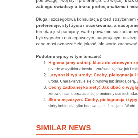
pod uwagę Twój styl i preferencje. Co więcej,
brak 
zabiegu świadczy o braku profesjonalizmu i mo
Długa i szczegółowa konsultacja przed strzyżeniem 
preferencje, styl życia i oczekiwania, a następ
ten etap jest pomijany, warto poważnie się zastano
być sygnałem ostrzegawczym, sugerującym oszczędno
cena musi oznaczać złą jakość, ale warto zachować
Podobne wpisy w tym temacie:
Higiena jamy ustnej: klucz do zdrowych 
przede wszystkim zdrowia – zarówno zębów, jak i cał
Latynoski typ urody: Cechy, pielęgnacja i 
urodą. Charakteryzuje się oliwkową lub śniadą cerą, w
Cechy zadbanej kobiety: Jak dbać o wyglą
zdrowie i samopoczucie. Jej promienny uśmiech, star
Skóra mężczyzn: Cechy, pielęgnacja i typy
skóry kobiet nie tylko budową, ale i funkcjami. Warto...
SIMILAR NEWS