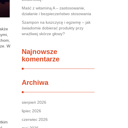
Maść z witaminą A – zastosowanie,
działanie i bezpieczeństwo stosowania
Szampon na łuszczycę i egzemę – jak
świadomie dobierać produkty przy
także
wrażliwej skórze głowy?
nymi,
echom,
rze. W
Najnowsze
komentarze
Archiwa
sierpień 2026
lipiec 2026
czerwiec 2026
stkim
ać