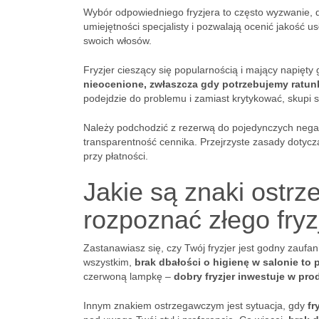
Wybór odpowiedniego fryzjera to często wyzwanie, d
umiejętności specjalisty i pozwalają ocenić jakość u
swoich włosów.
Fryzjer cieszący się popularnością i mający napięty g
nieocenione, zwłaszcza gdy potrzebujemy ratunk
podejdzie do problemu i zamiast krytykować, skupi 
Należy podchodzić z rezerwą do pojedynczych negat
transparentność cennika. Przejrzyste zasady dotyc
przy płatności.
Jakie są znaki ostr
rozpoznać złego fryz
Zastanawiasz się, czy Twój fryzjer jest godny zaufa
wszystkim,
brak dbałości o higienę w salonie to
czerwoną lampkę –
dobry fryzjer inwestuje w pro
Innym znakiem ostrzegawczym jest sytuacja, gdy
fr