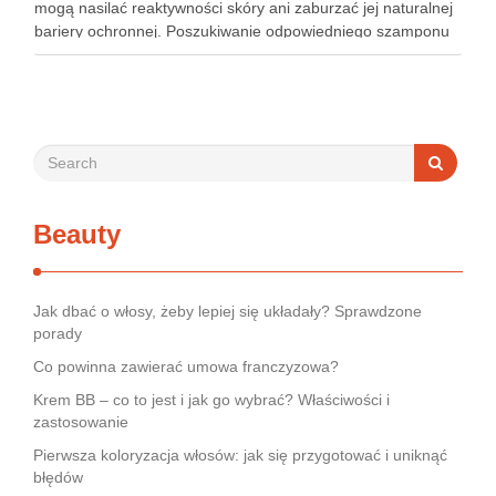
mogą nasilać reaktywności skóry ani zaburzać jej naturalnej
bariery ochronnej. Poszukiwanie odpowiedniego szamponu
bywa dla wielu pacjentów procesem długim i frustrującym, bo
rynek jest pełen produktów deklarujących …
Beauty
Jak dbać o włosy, żeby lepiej się układały? Sprawdzone
porady
Co powinna zawierać umowa franczyzowa?
Krem BB – co to jest i jak go wybrać? Właściwości i
zastosowanie
Pierwsza koloryzacja włosów: jak się przygotować i uniknąć
błędów