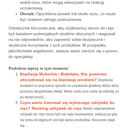
wokół oczu, które mogą wskazywać na reakcję
uczuleniową.
Obrzęk:
Opuchlizna powiek lub okolic oczu, co może
być znakiem silnego podrażnienia.
Ostatecznie kluczowe jest, aby użytkownicy serum do rzęs
byli świadomi potencjalnych skutków ubocznych i reagowali
na nie odpowiednio, aby zapewnić sobie bezpieczne i
skuteczne korzystanie z tych produktów. W przypadku
jakichkolwiek wątpliwości, zawsze warto zwrócić się o pomoc
do specjalisty.
Podobne wpisy w tym temacie:
Depilacja Mokotów i Białołęka. Kto powinien
zdecydować się na depilację woskiem?
Depilacja
woskiem to popularny sposób na uzyskanie gładkiej skóry, który
przynosi długotrwałe efekty. Wiele osób ceni sobie tę metodę za
jej skuteczność,...
Czym warto kierować się wybierając odżywkę do
rzęs? Ranking odżywek do rzęs
Wybór odpowiedniej
odżywki do rzęs może być nie lada wyzwaniem, zwłaszcza gdy
na rynku dostępnych jest tak wiele produktów. Kluczowe staje
się...