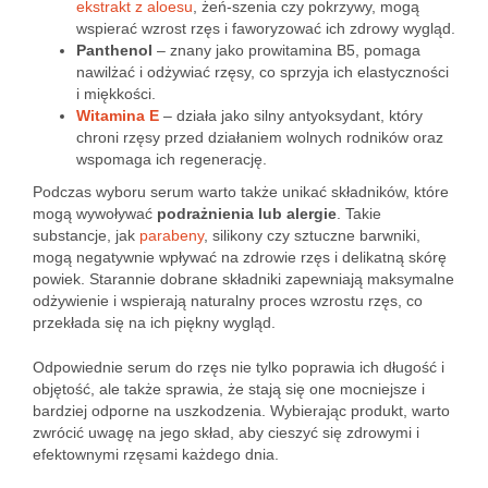
ekstrakt z aloesu
, żeń-szenia czy pokrzywy, mogą
wspierać wzrost rzęs i faworyzować ich zdrowy wygląd.
Panthenol
– znany jako prowitamina B5, pomaga
nawilżać i odżywiać rzęsy, co sprzyja ich elastyczności
i miękkości.
Witamina E
– działa jako silny antyoksydant, który
chroni rzęsy przed działaniem wolnych rodników oraz
wspomaga ich regenerację.
Podczas wyboru serum warto także unikać składników, które
mogą wywoływać
podrażnienia lub alergie
. Takie
substancje, jak
parabeny
, silikony czy sztuczne barwniki,
mogą negatywnie wpływać na zdrowie rzęs i delikatną skórę
powiek. Starannie dobrane składniki zapewniają maksymalne
odżywienie i wspierają naturalny proces wzrostu rzęs, co
przekłada się na ich piękny wygląd.
Odpowiednie serum do rzęs nie tylko poprawia ich długość i
objętość, ale także sprawia, że stają się one mocniejsze i
bardziej odporne na uszkodzenia. Wybierając produkt, warto
zwrócić uwagę na jego skład, aby cieszyć się zdrowymi i
efektownymi rzęsami każdego dnia.