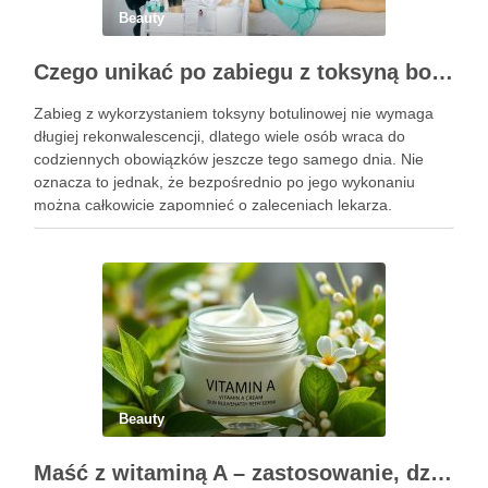
Beauty
Czego unikać po zabiegu z toksyną botulinową?
Zabieg z wykorzystaniem toksyny botulinowej nie wymaga
długiej rekonwalescencji, dlatego wiele osób wraca do
codziennych obowiązków jeszcze tego samego dnia. Nie
oznacza to jednak, że bezpośrednio po jego wykonaniu
można całkowicie zapomnieć o zaleceniach lekarza.
Pierwsze godziny i dni po zabiegu mają znaczenie dla
uzyskania oczekiwanego efektu oraz prawidłowego działania
…
Beauty
Maść z witaminą A – zastosowanie, działanie i bezpieczeństwo stosowania