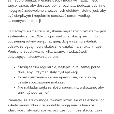
samego produktu. Niektóre osoby mogą wymagać nieco
więcej czasu, aby dostrzec pełne rezultaty, podczas gdy inne
mogą być zadowolone z wczesnych efektów. Istotne jest, aby
być cierpliwym i regularnie stosować serum według
zalecanych instrukcji.
Kluczowym elementem uzyskania najlepszych rezultatów jest
systematyczność. Warto wprowadzić aplikację serum do
codziennej rutyny pielęgnacyjnej, dzięki czemu składniki
odżywcze będą mogły skutecznie działać na struktury rzęs.
Poniżej przedstawiamy kilka ważnych wskazówek
dotyczących stosowania serum:
Stosuj serum regularnie, najlepiej o tej samej porze
dnia, aby utrzymać stały cykl aplikacji.
Przed nałożeniem serum upewnij się, że oczy są
czyste i pozbawione makijażu.
Nie nakładaj większej ilości serum, niż wskazane, aby
uniknąć podrażnień.
Pamiętaj, że efekty mogą również różnić się w zależności od
składu serum. Niektóre produkty mogą mieć silniejsze
właściwości stymulujące wzrost rzęs, co może skrócić czas