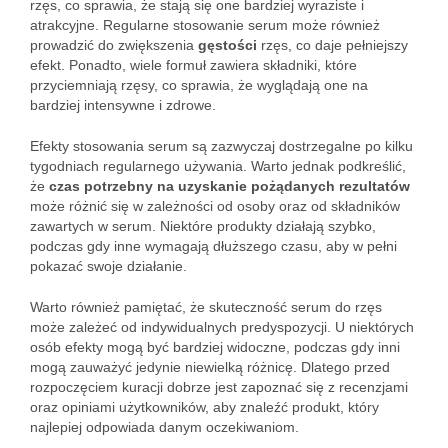
rzęs, co sprawia, że stają się one bardziej wyraziste i
atrakcyjne. Regularne stosowanie serum może również
prowadzić do zwiększenia
gęstości
rzęs, co daje pełniejszy
efekt. Ponadto, wiele formuł zawiera składniki, które
przyciemniają rzęsy, co sprawia, że wyglądają one na
bardziej intensywne i zdrowe.
Efekty stosowania serum są zazwyczaj dostrzegalne po kilku
tygodniach regularnego używania. Warto jednak podkreślić,
że
czas potrzebny na uzyskanie pożądanych rezultatów
może różnić się w zależności od osoby oraz od składników
zawartych w serum. Niektóre produkty działają szybko,
podczas gdy inne wymagają dłuższego czasu, aby w pełni
pokazać swoje działanie.
Warto również pamiętać, że skuteczność serum do rzęs
może zależeć od indywidualnych predyspozycji. U niektórych
osób efekty mogą być bardziej widoczne, podczas gdy inni
mogą zauważyć jedynie niewielką różnicę. Dlatego przed
rozpoczęciem kuracji dobrze jest zapoznać się z recenzjami
oraz opiniami użytkowników, aby znaleźć produkt, który
najlepiej odpowiada danym oczekiwaniom.