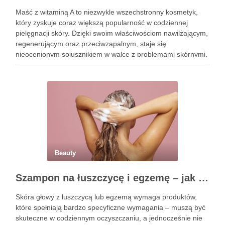
Maść z witaminą A to niezwykle wszechstronny kosmetyk,
który zyskuje coraz większą popularność w codziennej
pielęgnacji skóry. Dzięki swoim właściwościom nawilżającym,
regenerującym oraz przeciwzapalnym, staje się
nieocenionym sojusznikiem w walce z problemami skórnymi,
takimi jak zmarszczki, trądzik czy podrażnienia. Jej działanie
na skórę twarzy nie tylko poprawia jej teksturę, ale …
Beauty
Szampon na łuszczycę i egzemę – jak świadomie dobierać produkty przy wrażliwej skórze głowy?
Skóra głowy z łuszczycą lub egzemą wymaga produktów,
które spełniają bardzo specyficzne wymagania – muszą być
skuteczne w codziennym oczyszczaniu, a jednocześnie nie