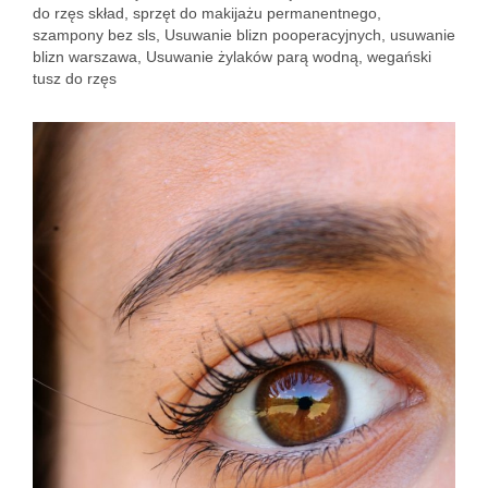
do rzęs skład
,
sprzęt do makijażu permanentnego
,
szampony bez sls
,
Usuwanie blizn pooperacyjnych
,
usuwanie
blizn warszawa
,
Usuwanie żylaków parą wodną
,
wegański
tusz do rzęs