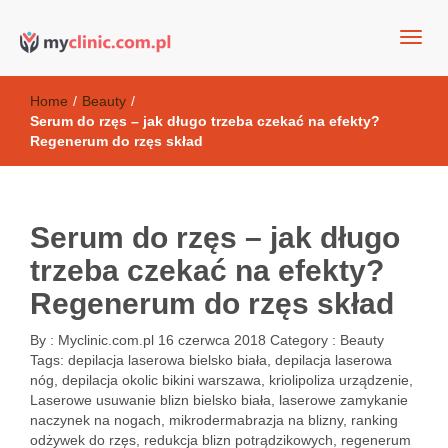
my clinic Kielce. naturalny krem do twarzy anti-age
Kosmetyki antyoksydacyjne
Home
/
Beauty
/
Serum do rzęs – jak długo trzeba czekać na efekty?
Regenerum do rzęs skład
Serum do rzęs – jak długo
trzeba czekać na efekty?
Regenerum do rzęs skład
By :
Myclinic.com.pl
16 czerwca 2018
Category :
Beauty
Tags:
depilacja laserowa bielsko biała
,
depilacja laserowa
nóg
,
depilacja okolic bikini warszawa
,
kriolipoliza urządzenie
,
Laserowe usuwanie blizn bielsko biała
,
laserowe zamykanie
naczynek na nogach
,
mikrodermabrazja na blizny
,
ranking
odżywek do rzęs
,
redukcja blizn potrądzikowych
,
regenerum