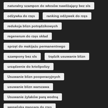
naturalny szampon do włosów nawilżający bez sls
odżywka do rzęs
ranking odżywek do rzęs
redukcja blizn potrądzikowych
regenerum do rzęs skład
sprzęt do makijażu permanentnego
szampony bez sls
trądzik usuwanie blizn
urządzenie do kriolipolizy
Usuwanie blizn pooperacyjnych
usuwanie blizn warszawa
Usuwanie żylaków parą wodną
wegańska mascara do rzęs