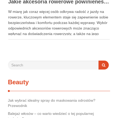
Jakie akcesoria rowerowe powinieneś mieć, aby zwiększyć bezpieczeństwo i komfort jazdy?
W miarę jak coraz więcej osób odkrywa radość z jazdy na
rowerze, kluczowym elementem staje się zapewnienie sobie
bezpieczeństwa i komfortu podczas każdej wyprawy. Wybór
odpowiednich akcesoriów rowerowych może znacząco
wpłynąć na doświadczenia rowerzysty, a także na jego
ochronę. Kask, oświetlenie, odblaski czy solidne zapięcie to
tylko niektóre z elementów, …
Beauty
Jak wybrać idealny spray do maskowania odrostów?
Przewodnik
Balejaż włosów – co warto wiedzieć o tej popularnej