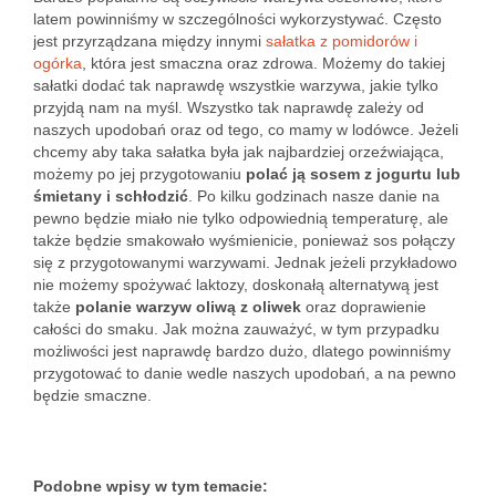
latem powinniśmy w szczególności wykorzystywać. Często
jest przyrządzana między innymi
sałatka z pomidorów i
ogórka
, która jest smaczna oraz zdrowa. Możemy do takiej
sałatki dodać tak naprawdę wszystkie warzywa, jakie tylko
przyjdą nam na myśl. Wszystko tak naprawdę zależy od
naszych upodobań oraz od tego, co mamy w lodówce. Jeżeli
chcemy aby taka sałatka była jak najbardziej orzeźwiająca,
możemy po jej przygotowaniu
polać ją sosem z jogurtu lub
śmietany i schłodzić
. Po kilku godzinach nasze danie na
pewno będzie miało nie tylko odpowiednią temperaturę, ale
także będzie smakowało wyśmienicie, ponieważ sos połączy
się z przygotowanymi warzywami. Jednak jeżeli przykładowo
nie możemy spożywać laktozy, doskonałą alternatywą jest
także
polanie warzyw oliwą z oliwek
oraz doprawienie
całości do smaku. Jak można zauważyć, w tym przypadku
możliwości jest naprawdę bardzo dużo, dlatego powinniśmy
przygotować to danie wedle naszych upodobań, a na pewno
będzie smaczne.
Podobne wpisy w tym temacie: