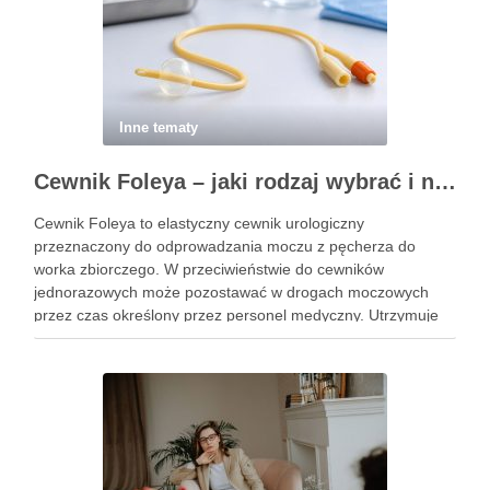
Inne tematy
Cewnik Foleya – jaki rodzaj wybrać i na co zwrócić uwagę?
Cewnik Foleya to elastyczny cewnik urologiczny
przeznaczony do odprowadzania moczu z pęcherza do
worka zbiorczego. W przeciwieństwie do cewników
jednorazowych może pozostawać w drogach moczowych
przez czas określony przez personel medyczny. Utrzymuje
się na właściwym miejscu dzięki niewielkiemu balonowi, który
zostaje napełniony dopiero po prawidłowym wprowadzeniu
końcówki do pęcherza. Rodzaje …