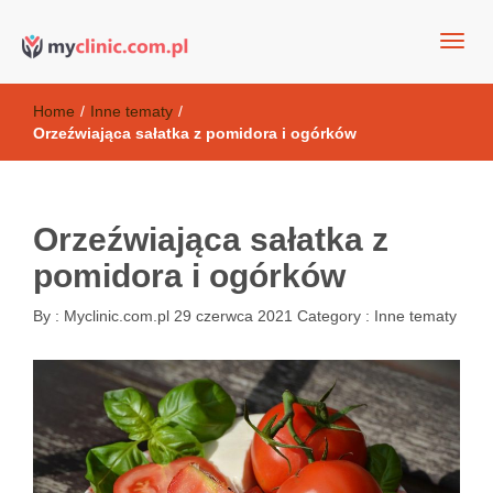
my clinic Kielce. naturalny krem do twarzy anti-age
Kosmetyki antyoksydacyjne
Home
/
Inne tematy
/
Orzeźwiająca sałatka z pomidora i ogórków
Orzeźwiająca sałatka z
pomidora i ogórków
By :
Myclinic.com.pl
29 czerwca 2021
Category :
Inne tematy