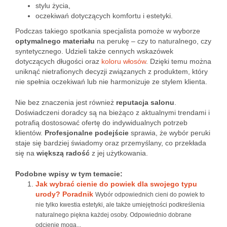
stylu życia,
oczekiwań dotyczących komfortu i estetyki.
Podczas takiego spotkania specjalista pomoże w wyborze
optymalnego materiału
na perukę – czy to naturalnego, czy
syntetycznego. Udzieli także cennych wskazówek
dotyczących długości oraz
koloru włosów
. Dzięki temu można
uniknąć nietrafionych decyzji związanych z produktem, który
nie spełnia oczekiwań lub nie harmonizuje ze stylem klienta.
Nie bez znaczenia jest również
reputacja salonu
.
Doświadczeni doradcy są na bieżąco z aktualnymi trendami i
potrafią dostosować ofertę do indywidualnych potrzeb
klientów.
Profesjonalne podejście
sprawia, że wybór peruki
staje się bardziej świadomy oraz przemyślany, co przekłada
się na
większą radość
z jej użytkowania.
Podobne wpisy w tym temacie:
Jak wybrać cienie do powiek dla swojego typu
urody? Poradnik
Wybór odpowiednich cieni do powiek to
nie tylko kwestia estetyki, ale także umiejętności podkreślenia
naturalnego piękna każdej osoby. Odpowiednio dobrane
odcienie mogą...