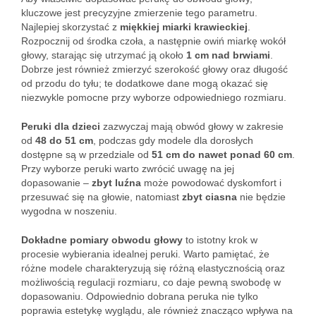
kluczowe jest precyzyjne zmierzenie tego parametru.
Najlepiej skorzystać z
miękkiej miarki krawieckiej
.
Rozpocznij od środka czoła, a następnie owiń miarkę wokół
głowy, starając się utrzymać ją około
1 cm nad brwiami
.
Dobrze jest również zmierzyć szerokość głowy oraz długość
od przodu do tyłu; te dodatkowe dane mogą okazać się
niezwykle pomocne przy wyborze odpowiedniego rozmiaru.
Peruki dla dzieci
zazwyczaj mają obwód głowy w zakresie
od
48 do 51 cm
, podczas gdy modele dla dorosłych
dostępne są w przedziale od
51 cm do nawet ponad 60 cm
.
Przy wyborze peruki warto zwrócić uwagę na jej
dopasowanie –
zbyt luźna
może powodować dyskomfort i
przesuwać się na głowie, natomiast
zbyt ciasna
nie będzie
wygodna w noszeniu.
Dokładne pomiary obwodu głowy
to istotny krok w
procesie wybierania idealnej peruki. Warto pamiętać, że
różne modele charakteryzują się różną elastycznością oraz
możliwością regulacji rozmiaru, co daje pewną swobodę w
dopasowaniu. Odpowiednio dobrana peruka nie tylko
poprawia estetykę wyglądu, ale również znacząco wpływa na