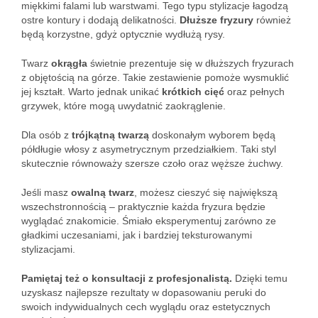
miękkimi falami lub warstwami. Tego typu stylizacje łagodzą
ostre kontury i dodają delikatności.
Dłuższe fryzury
również
będą korzystne, gdyż optycznie wydłużą rysy.
Twarz
okrągła
świetnie prezentuje się w dłuższych fryzurach
z objętością na górze. Takie zestawienie pomoże wysmuklić
jej kształt. Warto jednak unikać
krótkich cięć
oraz pełnych
grzywek, które mogą uwydatnić zaokrąglenie.
Dla osób z
trójkątną twarzą
doskonałym wyborem będą
półdługie włosy z asymetrycznym przedziałkiem. Taki styl
skutecznie równoważy szersze czoło oraz węższe żuchwy.
Jeśli masz
owalną twarz
, możesz cieszyć się największą
wszechstronnością – praktycznie każda fryzura będzie
wyglądać znakomicie. Śmiało eksperymentuj zarówno ze
gładkimi uczesaniami, jak i bardziej teksturowanymi
stylizacjami.
Pamiętaj też o konsultacji z profesjonalistą.
Dzięki temu
uzyskasz najlepsze rezultaty w dopasowaniu peruki do
swoich indywidualnych cech wyglądu oraz estetycznych