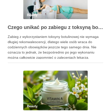
Beauty
Czego unikać po zabiegu z toksyną botulinową?
Zabieg z wykorzystaniem toksyny botulinowej nie wymaga
długiej rekonwalescencji, dlatego wiele osób wraca do
codziennych obowiązków jeszcze tego samego dnia. Nie
oznacza to jednak, że bezpośrednio po jego wykonaniu
można całkowicie zapomnieć o zaleceniach lekarza.
Pierwsze godziny i dni po zabiegu mają znaczenie dla
uzyskania oczekiwanego efektu oraz prawidłowego działania
…
Beauty