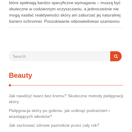
które spełniają bardzo specyficzne wymagania – muszą być
skuteczne w codziennym oczyszczaniu, a jednocześnie nie
mogą nasilać reaktywności skóry ani zaburzać jej naturalnej
bariery ochronnej. Poszukiwanie odpowiedniego szamponu
bywa dla wielu pacjentów procesem długim i frustrującym, bo
rynek jest pełen produktów deklarujących …
Beauty
Jak nawilżyć twarz bez kremu? Skuteczne metody pielęgnacji
skóry
Pielęgnacja skóry po goleniu: jak uniknąć podrażnień i
wrastających włosków?
Jak zachować zdrowe paznokcie przez cały rok?