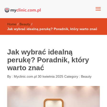
my clinic Kielce. naturalny krem do twarzy anti-age
Kosmetyki antyoksydacyjne
Home
/
Beauty
/
Jak wybrać idealną perukę? Poradnik, który warto znać
Jak wybrać idealną
perukę? Poradnik, który
warto znać
By :
Myclinic.com.pl
30 kwietnia 2025
Category :
Beauty