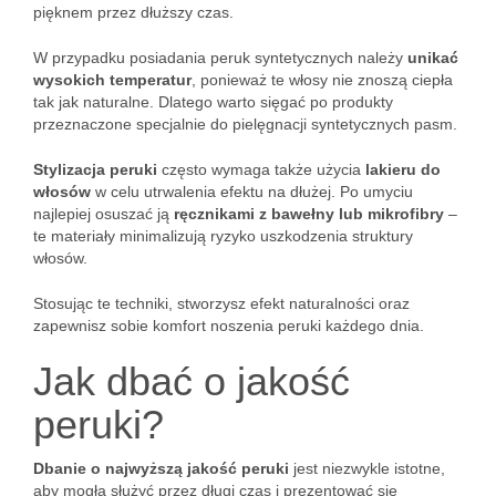
pięknem przez dłuższy czas.
W przypadku posiadania peruk syntetycznych należy
unikać
wysokich temperatur
, ponieważ te włosy nie znoszą ciepła
tak jak naturalne. Dlatego warto sięgać po produkty
przeznaczone specjalnie do pielęgnacji syntetycznych pasm.
Stylizacja peruki
często wymaga także użycia
lakieru do
włosów
w celu utrwalenia efektu na dłużej. Po umyciu
najlepiej osuszać ją
ręcznikami z bawełny lub mikrofibry
–
te materiały minimalizują ryzyko uszkodzenia struktury
włosów.
Stosując te techniki, stworzysz efekt naturalności oraz
zapewnisz sobie komfort noszenia peruki każdego dnia.
Jak dbać o jakość
peruki?
Dbanie o najwyższą jakość peruki
jest niezwykle istotne,
aby mogła służyć przez długi czas i prezentować się