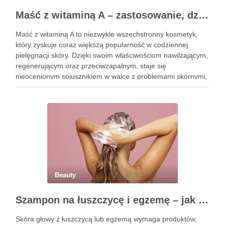
Maść z witaminą A – zastosowanie, działanie i bezpieczeństwo stosowania
Maść z witaminą A to niezwykle wszechstronny kosmetyk,
który zyskuje coraz większą popularność w codziennej
pielęgnacji skóry. Dzięki swoim właściwościom nawilżającym,
regenerującym oraz przeciwzapalnym, staje się
nieocenionym sojusznikiem w walce z problemami skórnymi,
takimi jak zmarszczki, trądzik czy podrażnienia. Jej działanie
na skórę twarzy nie tylko poprawia jej teksturę, ale …
Beauty
Szampon na łuszczycę i egzemę – jak świadomie dobierać produkty przy wrażliwej skórze głowy?
Skóra głowy z łuszczycą lub egzemą wymaga produktów,