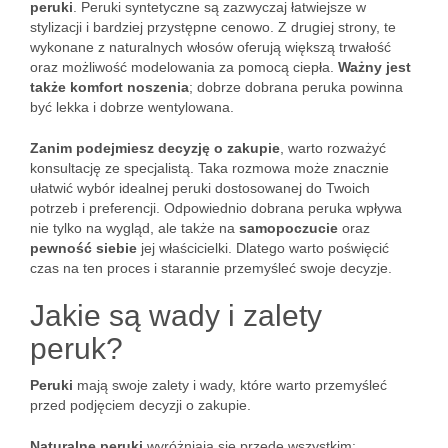
peruki
. Peruki syntetyczne są zazwyczaj łatwiejsze w
stylizacji i bardziej przystępne cenowo. Z drugiej strony, te
wykonane z naturalnych włosów oferują większą trwałość
oraz możliwość modelowania za pomocą ciepła.
Ważny jest
także komfort noszenia
; dobrze dobrana peruka powinna
być lekka i dobrze wentylowana.
Zanim podejmiesz decyzję o zakupie
, warto rozważyć
konsultację ze specjalistą. Taka rozmowa może znacznie
ułatwić wybór idealnej peruki dostosowanej do Twoich
potrzeb i preferencji. Odpowiednio dobrana peruka wpływa
nie tylko na wygląd, ale także na
samopoczucie
oraz
pewność siebie
jej właścicielki. Dlatego warto poświęcić
czas na ten proces i starannie przemyśleć swoje decyzje.
Jakie są wady i zalety
peruk?
Peruki
mają swoje zalety i wady, które warto przemyśleć
przed podjęciem decyzji o zakupie.
Naturalne peruki
wyróżniają się przede wszystkim: