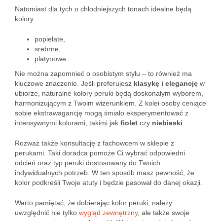
Natomiast dla tych o chłodniejszych tonach idealne będą
kolory:
popielate,
srebrne,
platynowe.
Nie można zapomnieć o osobistym stylu – to również ma
kluczowe znaczenie. Jeśli preferujesz
klasykę i elegancję
w
ubiorze, naturalne kolory peruki będą doskonałym wyborem,
harmonizującym z Twoim wizerunkiem. Z kolei osoby ceniące
sobie ekstrawagancję mogą śmiało eksperymentować z
intensywnymi kolorami, takimi jak
fiolet
czy
niebieski
.
Rozważ także konsultację z fachowcem w sklepie z
perukami. Taki doradca pomoże Ci wybrać odpowiedni
odcień oraz typ peruki dostosowany do Twoich
indywidualnych potrzeb. W ten sposób masz pewność, że
kolor podkreśli Twoje atuty i będzie pasował do danej okazji.
Warto pamiętać, że dobierając kolor peruki, należy
uwzględnić nie tylko
wygląd zewnętrzny
, ale także swoje