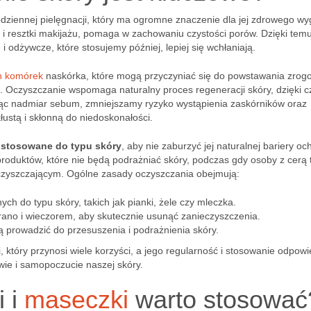
ziennej pielęgnacji, który ma ogromne znaczenie dla jej zdrowego wy
 i resztki makijażu, pomaga w zachowaniu czystości porów. Dzięki tem
odżywcze, które stosujemy później, lepiej się wchłaniają.
h komórek
naskórka, które mogą przyczyniać się do powstawania zro
. Oczyszczanie wspomaga naturalny proces regeneracji skóry, dzięki 
ając nadmiar sebum, zmniejszamy ryzyko wystąpienia zaskórników oraz
tłustą i skłonną do niedoskonałości.
ostosowane do typu skóry
, aby nie zaburzyć jej naturalnej bariery oc
roduktów, które nie będą podrażniać skóry, podczas gdy osoby z cerą t
oczyszczającym. Ogólne zasady oczyszczania obejmują:
 do typu skóry, takich jak pianki, żele czy mleczka.
rano i wieczorem, aby skutecznie usunąć zanieczyszczenia.
 prowadzić do przesuszenia i podrażnienia skóry.
 który przynosi wiele korzyści, a jego regularność i stosowanie odpow
ie i samopoczucie naszej skóry.
i i
maseczki
warto stosować