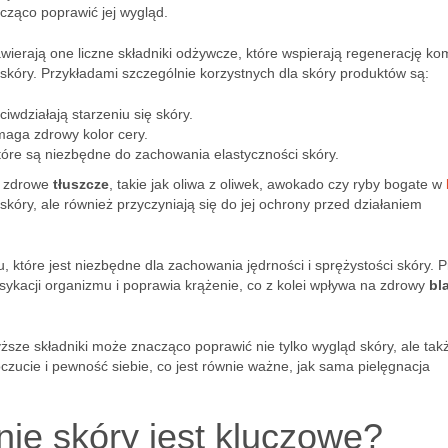
ząco poprawić jej wygląd.
erają one liczne składniki odżywcze, które wspierają regenerację ko
skóry. Przykładami szczególnie korzystnych dla skóry produktów są:
iwdziałają starzeniu się skóry.
maga zdrowy kolor cery.
tóre są niezbędne do zachowania elastyczności skóry.
ć zdrowe
tłuszcze
, takie jak oliwa z oliwek, awokado czy ryby bogate w
skóry, ale również przyczyniają się do jej ochrony przed działaniem
które jest niezbędne dla zachowania jędrności i sprężystości skóry. P
ykacji organizmu i poprawia krążenie, co z kolei wpływa na zdrowy
bl
e składniki może znacząco poprawić nie tylko wygląd skóry, ale takż
czucie i pewność siebie, co jest równie ważne, jak sama pielęgnacja
ie skóry jest kluczowe?