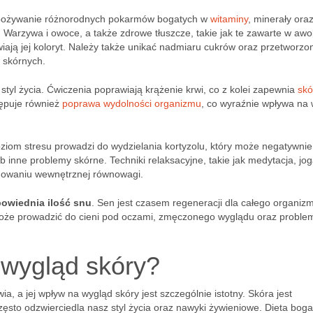
pożywanie różnorodnych pokarmów bogatych w
witaminy
, minerały ora
. Warzywa i owoce, a także zdrowe tłuszcze, takie jak te zawarte w aw
iają jej koloryt. Należy także unikać nadmiaru cukrów oraz przetworzo
 skórnych.
 styl życia. Ćwiczenia poprawiają krążenie krwi, co z kolei zapewnia
skó
tępuje również
poprawa wydolności organizmu
, co wyraźnie wpływa na
oziom stresu prowadzi do wydzielania kortyzolu, który może negatywnie
b inne problemy skórne. Techniki relaksacyjne, takie jak medytacja, jo
howaniu wewnętrznej równowagi.
owiednia ilość snu
. Sen jest czasem regeneracji dla całego organiz
 może prowadzić do cieni pod oczami, zmęczonego wyglądu oraz proble
 wygląd skóry?
, a jej wpływ na wygląd skóry jest szczególnie istotny. Skóra jest
zęsto odzwierciedla nasz styl życia oraz nawyki żywieniowe. Dieta bog