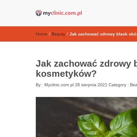
Kosmetyki ant
my clinic Kielce. naturalny krem do twarzy anti-age
Home
/
Beauty
/
Jak zachować zdrowy blask skó
Jak zachować zdrowy b
kosmetyków?
By :
Myclinic.com.pl
28 sierpnia 2021
Category :
Bea