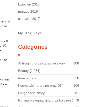
kwiecień 2018
marzec 2018
czerwiec 2017
kim jak
 może
My Clinic Kielce
raty o
ło 30
Categories
ę.
ie UV
Anti-aging oraz starzenie skóry
108
Beauty
(1 231)
Inne tematy
20
tkaniny
które
Kosmetyki naturalne oraz DIY
106
Pielęgnacja skóry
81
Rutyna pielęgnacyjna oraz kolejność
78