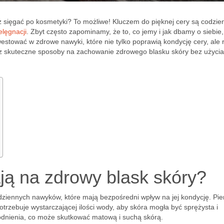
z sięgać po kosmetyki? To możliwe! Kluczem do pięknej cery są codzie
elęgnacji
. Zbyt często zapominamy, że to, co jemy i jak dbamy o siebie
stować w zdrowe nawyki, które nie tylko poprawią kondycję cery, ale 
sz skuteczne sposoby na zachowanie zdrowego blasku skóry bez użycia
ją na zdrowy blask skóry?
odziennych nawyków, które mają bezpośredni wpływ na jej kondycję. Pi
otrzebuje wystarczającej ilości wody, aby skóra mogła być sprężysta i
odnienia, co może skutkować matową i suchą skórą.