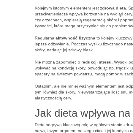
Kolejnym istotnym elementem jest
zdrowa dieta
. S
przeciwutleniacze wpływa korzystnie na wygląd cery
czy orzechach, wspierają regenerację skóry i popraw
żywności, które mogą przyczyniać się do problemów
Regularna
aktywność fizyczna
to kolejny kluczowy
lepsze odżywienie. Podczas wysiłku fizycznego nas
skóry, nadając jej zdrowy blask.
Nie można zapomnieć o
redukcji stresu
. Wysoki p
wpływać na kondycję skóry, powodując np. trądzik lu
spacery na świeżym powietrzu, mogą pomóc w zac
Ostatnim, ale nie mniej ważnym elementem jest
odp
tym również dla skóry. Niewystarczająca ilość snu
elastycznością cery.
Jak dieta wpływa na
Dieta odgrywa kluczową rolę w ogólnym stanie zdrowia
największym organem naszego ciała i jej kondycja c