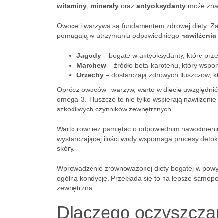
witaminy
,
minerały
oraz
antyoksydanty
może znac
Owoce i warzywa są fundamentem zdrowej diety. Zawi
pomagają w utrzymaniu odpowiedniego
nawilżenia
Jagody
– bogate w antyoksydanty, które przec
Marchew
– źródło beta-karotenu, który wspo
Orzechy
– dostarczają zdrowych tłuszczów, k
Oprócz owoców i warzyw, warto w diecie uwzględni
omega-3. Tłuszcze te nie tylko wspierają nawilżenie 
szkodliwych czynników zewnętrznych.
Warto również pamiętać o odpowiednim nawodnieniu, 
wystarczającej ilości wody wspomaga procesy detoks
skóry.
Wprowadzenie zrównoważonej diety bogatej w powyższ
ogólną kondycję. Przekłada się to na lepsze samopo
zewnętrzna.
Dlaczego oczyszczan