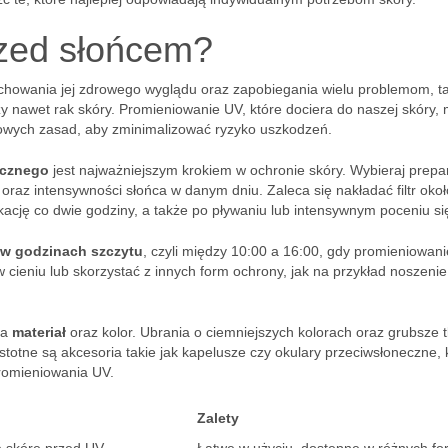
rzed słońcem?
chowania jej zdrowego wyglądu oraz zapobiegania wielu problemom, ta
y nawet rak skóry. Promieniowanie UV, które dociera do naszej skóry,
wowych zasad, aby zminimalizować ryzyko uszkodzeń.
ecznego
jest najważniejszym krokiem w ochronie skóry. Wybieraj prepa
oraz intensywności słońca w danym dniu. Zaleca się nakładać filtr oko
kację co dwie godziny, a także po pływaniu lub intensywnym poceniu si
 w godzinach szczytu
, czyli między 10:00 a 16:00, gdy promieniowan
w cieniu lub skorzystać z innych form ochrony, jak na przykład noszenie
na
materiał
oraz kolor. Ubrania o ciemniejszych kolorach oraz grubsze 
totne są akcesoria takie jak kapelusze czy okulary przeciwsłoneczne, 
romieniowania UV.
Zalety