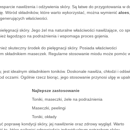
wsparcie nawilżenia i odżywienia skóry. Są łatwe do przygotowania w d
cję. Wśród składników, które warto wykorzystać, można wymienić
aloes
egenerujących właściwości.
pielęgnacji skóry. Jego żel ma naturalne właściwości nawilżające, co sp
wnież łagodząco na podrażnienia i wspomaga proces gojenia.
nież skuteczny środek do pielęgnacji skóry. Posiada właściwości
etnym składnikiem maseczek. Regularne stosowanie miodu może pomóc 
 jest idealnym składnikiem toników. Doskonale nawilża, chłodzi i odśw
od oczami. Ogólnie rzecz biorąc, jego stosowanie przynosi ulgę w upal
Najlepsze zastosowanie
Toniki, maseczki, żele na podrażnienia
Maseczki, peelingi
Toniki, okłady
ć poprawę kondycji skóry, jej nawilżenie oraz zdrowy wygląd. Warto
 te, które najlepiej odpowiadają indywidualnym potrzebom skóry.