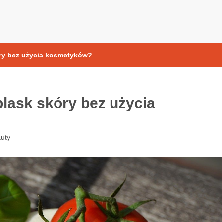
yoksydacyjne
ry bez użycia kosmetyków?
lask skóry bez użycia
uty