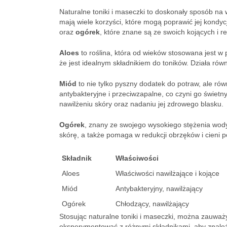
Naturalne toniki i maseczki to doskonały sposób na 
mają wiele korzyści, które mogą poprawić jej kondy
oraz
ogórek
, które znane są ze swoich kojących i r
Aloes
to roślina, która od wieków stosowana jest w 
że jest idealnym składnikiem do toników. Działa ró
Miód
to nie tylko pyszny dodatek do potraw, ale rów
antybakteryjne i przeciwzapalne, co czyni go świ
nawilżeniu skóry oraz nadaniu jej zdrowego blasku.
Ogórek
, znany ze swojego wysokiego stężenia wody,
skórę, a także pomaga w redukcji obrzęków i cieni p
Składnik
Właściwości
Aloes
Właściwości nawilżające i kojące
Miód
Antybakteryjny, nawilżający
Ogórek
Chłodzący, nawilżający
Stosując naturalne toniki i maseczki, można zauważy
eksperymentować z różnymi składnikami, aby znaleźć