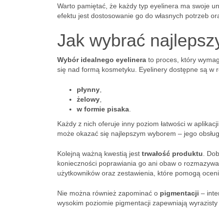
Warto pamiętać, że każdy typ eyelinera ma swoje un
efektu jest dostosowanie go do własnych potrzeb o
Jak wybrać najlepszy
Wybór idealnego eyelinera
to proces, który wymag
się nad formą kosmetyku. Eyelinery dostępne są w 
płynny
,
żelowy
,
w formie pisaka
.
Każdy z nich oferuje inny poziom łatwości w aplikacj
może okazać się najlepszym wyborem – jego obsługa 
Kolejną ważną kwestią jest
trwałość produktu
. Do
konieczności poprawiania go ani obaw o rozmazywani
użytkowników oraz zestawienia, które pomogą ocen
Nie można również zapominać o
pigmentacji
– int
wysokim poziomie pigmentacji zapewniają wyrazisty 