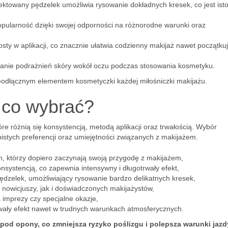
jektowany pędzelek umożliwia rysowanie dokładnych kresek, co jest isto
opularność dzięki swojej odporności na różnorodne warunki oraz
osty w aplikacji, co znacznie ułatwia codzienny makijaż nawet początk
kanie podrażnień skóry wokół oczu podczas stosowania kosmetyku.
ieodłącznym elementem kosmetyczki każdej miłośniczki makijażu.
 co wybrać?
re różnią się konsystencją, metodą aplikacji oraz trwałością. Wybór
istych preferencji oraz umiejętności związanych z makijażem.
h, którzy dopiero zaczynają swoją przygodę z makijażem,
nsystencją, co zapewnia intensywny i długotrwały efekt,
ędzelek, umożliwiający rysowanie bardzo delikatnych kresek,
 nowicjuszy, jak i doświadczonych makijażystów,
 imprezy czy specjalne okazje,
wały efekt nawet w trudnych warunkach atmosferycznych.
od opony, co zmniejsza ryzyko poślizgu i polepsza warunki jazd