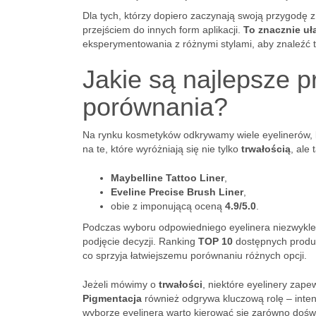
Dla tych, którzy dopiero zaczynają swoją przygodę 
przejściem do innych form aplikacji.
To znacznie uła
eksperymentowania z różnymi stylami, aby znaleźć te
Jakie są najlepsze p
porównania?
Na rynku kosmetyków odkrywamy wiele eyelinerów, k
na te, które wyróżniają się nie tylko
trwałością
, ale
Maybelline Tattoo Liner
,
Eveline Precise Brush Liner
,
obie z imponującą oceną
4.9/5.0
.
Podczas wyboru odpowiedniego eyelinera niezwykle
podjęcie decyzji. Ranking
TOP 10
dostępnych produkt
co sprzyja łatwiejszemu porównaniu różnych opcji.
Jeżeli mówimy o
trwałości
, niektóre eyelinery zape
Pigmentacja
również odgrywa kluczową rolę – inten
wyborze eyelinera warto kierować się zarówno dośw