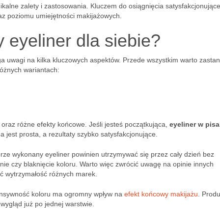
ikalne zalety i zastosowania. Kluczem do osiągnięcia satysfakcjonując
raz poziomu umiejętności makijażowych.
 eyeliner dla siebie?
a uwagi na kilka kluczowych aspektów. Przede wszystkim warto zasta
różnych wariantach:
i oraz różne efekty końcowe. Jeśli jesteś początkująca,
eyeliner w pis
jest prosta, a rezultaty szybko satysfakcjonujące.
brze wykonany eyeliner powinien utrzymywać się przez cały dzień bez
e czy blaknięcie koloru. Warto więc zwrócić uwagę na opinie innych
ić wytrzymałość różnych marek.
ensywność koloru ma ogromny wpływ na
efekt końcowy makijażu
. Produ
wygląd już po jednej warstwie.