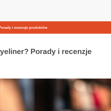
yoksydacyjne
Porady i recenzje produktów
yeliner? Porady i recenzje