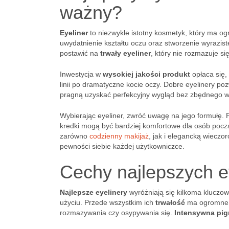
ważny?
Eyeliner
to niezwykle istotny kosmetyk, który ma 
uwydatnienie kształtu oczu oraz stworzenie wyrazist
postawić na
trwały eyeliner
, który nie rozmazuje s
Inwestycja w
wysokiej jakości produkt
opłaca się,
linii po dramatyczne kocie oczy. Dobre eyelinery poz
pragną uzyskać perfekcyjny wygląd bez zbędnego wy
Wybierając eyeliner, zwróć uwagę na jego formułę. P
kredki mogą być bardziej komfortowe dla osób począ
zarówno
codzienny makijaż
, jak i elegancką wieczo
pewności siebie każdej użytkowniczce.
Cechy najlepszych e
Najlepsze eyelinery
wyróżniają się kilkoma kluczow
użyciu. Przede wszystkim ich
trwałość
ma ogromne z
rozmazywania czy osypywania się.
Intensywna pig