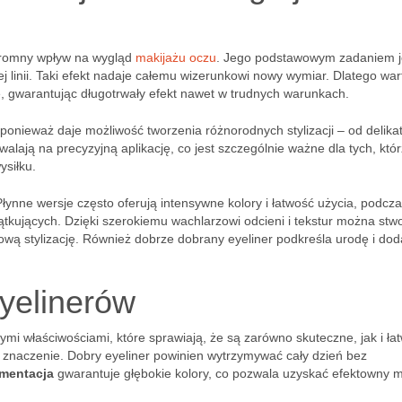
ogromny wpływ na wygląd
makijażu oczu
. Jego podstawowym zadaniem j
ej linii. Taki efekt nadaje całemu wizerunkowi nowy wymiar. Dlatego war
ię, gwarantując długotrwały efekt nawet w trudnych warunkach.
 ponieważ daje możliwość tworzenia różnorodnych stylizacji – od delika
walają na precyzyjną aplikację, co jest szczególnie ważne dla tych, któ
siłku.
łynne wersje często oferują intensywne kolory i łatwość użycia, podcz
tkujących. Dzięki szerokiemu wachlarzowi odcieni i tekstur można stw
rową stylizację. Również dobrze dobrany eyeliner podkreśla urodę i dod
yelinerów
ymi właściwościami, które sprawiają, że są zarówno skuteczne, jak i ła
naczenie. Dobry eyeliner powinien wytrzymywać cały dzień bez
mentacja
gwarantuje głębokie kolory, co pozwala uzyskać efektowny m