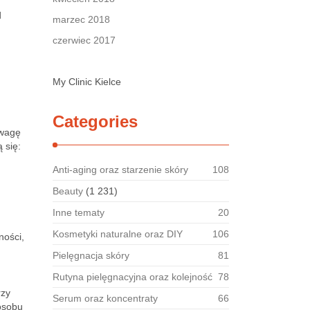
d
marzec 2018
czerwiec 2017
My Clinic Kielce
Categories
uwagę
 się:
Anti-aging oraz starzenie skóry
108
Beauty
(1 231)
Inne tematy
20
Kosmetyki naturalne oraz DIY
106
ności,
Pielęgnacja skóry
81
Rutyna pielęgnacyjna oraz kolejność
78
rzy
Serum oraz koncentraty
66
osobu