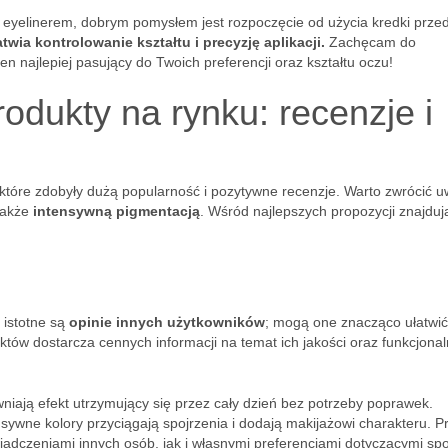
z eyelinerem, dobrym pomysłem jest rozpoczęcie od użycia kredki prze
twia kontrolowanie kształtu i precyzję aplikacji.
Zachęcam do
n najlepiej pasujący do Twoich preferencji oraz kształtu oczu!
rodukty na rynku: recenzje i
tóre zdobyły dużą popularność i pozytywne recenzje. Warto zwrócić 
 także
intensywną pigmentacją
. Wśród najlepszych propozycji znajdują
 istotne są
opinie innych użytkowników
; mogą one znacząco ułatwić
ów dostarcza cennych informacji na temat ich jakości oraz funkcjonal
wniają efekt utrzymujący się przez cały dzień bez potrzeby poprawek.
sywne kolory przyciągają spojrzenia i dodają makijażowi charakteru. P
iadczeniami innych osób, jak i własnymi preferencjami dotyczącymi sp