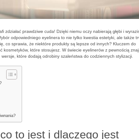
afi zdziałać prawdziwe cuda! Dzięki niemu oczy nabierają głębi i wyrazis
bór odpowiedniego eyelinera to nie tylko kwestia estetyki, ale także tr
 się, co sprawia, że niektóre produkty są lepsze od innych? Kluczem do
kość kosmetyków, które stosujesz. W świecie eyelinerów z pewnością zna
 wersje, które dodają odrobiny szaleństwa do codziennych stylizacji.
?
równania?
co to jest i dlaczego jest