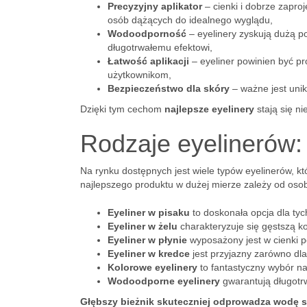
Precyzyjny aplikator
– cienki i dobrze zapro
osób dążących do idealnego wyglądu,
Wodoodporność
– eyelinery zyskują dużą p
długotrwałemu efektowi,
Łatwość aplikacji
– eyeliner powinien być pr
użytkownikom,
Bezpieczeństwo dla skóry
– ważne jest uni
Dzięki tym cechom
najlepsze eyelinery
stają się n
Rodzaje eyelinerów:
Na rynku dostępnych jest wiele typów eyelinerów, któ
najlepszego produktu w dużej mierze zależy od osob
Eyeliner w pisaku
to doskonała opcja dla tyc
Eyeliner w żelu
charakteryzuje się gęstszą ko
Eyeliner w płynie
wyposażony jest w cienki p
Eyeliner w kredce
jest przyjazny zarówno dla
Kolorowe eyelinery
to fantastyczny wybór na
Wodoodporne eyelinery
gwarantują długotr
Głębszy bieżnik skuteczniej odprowadza wodę sp