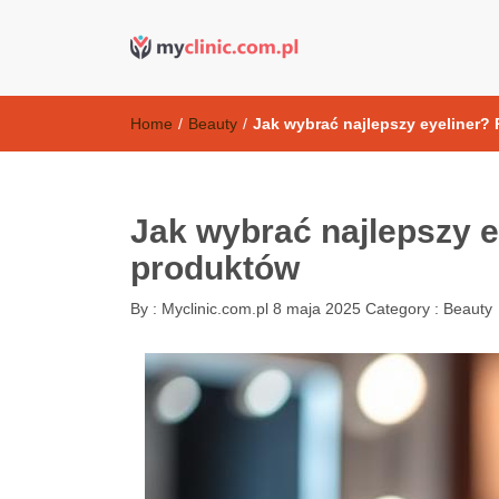
Kosmetyki ant
my clinic Kielce. naturalny krem do twarzy anti-age
Home
/
Beauty
/
Jak wybrać najlepszy eyeliner? 
Jak wybrać najlepszy e
produktów
By :
Myclinic.com.pl
8 maja 2025
Category :
Beauty