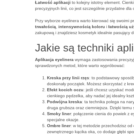
Łatwość aplikacji
to kolejny istotny element. Cien
precyzyjnych linii, co jest szczególnie przydatne d
Przy wyborze eyelinera warto kierować się swoimi p
trwałością
,
intensywnością koloru
i
łatwością uż
zakupową i znajdziesz kosmetyk idealnie pasujący d
Jakie są techniki apl
Aplikacja eyelinera
wymaga zastosowania precyzyjny
sprawdzonych metod, które warto wypróbować:
Kreska przy linii rzęs
: to podstawowy sposó
doskonały początek. Możesz skorzystać z kredk
Efekt kocich oczu
: jeśli chcesz uzyskać mo
cienkiego pędzelka, aby nadać jej idealny kszt
Podwójna kreska
: ta technika polega na nar
druga grubsza oraz ciemniejsza. Dzięki temu 
Smoky liner
: połączenie cienia do powiek z e
specjalne okazje.
Ombre liner
: w tej metodzie przechodzisz od
zewnętrznego kącika oka, co dodaje głębi spo