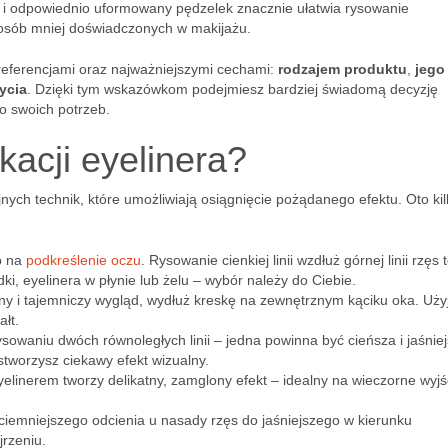
ki i odpowiednio uformowany pędzelek znacznie ułatwia rysowanie
la osób mniej doświadczonych w makijażu.
referencjami oraz najważniejszymi cechami:
rodzajem produktu
,
jego
ycia
. Dzięki tym wskazówkom podejmiesz bardziej świadomą decyzję
o swoich potrzeb.
ikacji eyelinera?
ch technik, które umożliwiają osiągnięcie pożądanego efektu. Oto kil
b na
podkreślenie oczu
. Rysowanie cienkiej linii wzdłuż górnej linii rzęs 
i, eyelinera w płynie lub żelu – wybór należy do Ciebie.
dny i tajemniczy wygląd, wydłuż kreskę na zewnętrznym kąciku oka. Uży
ałt.
ysowaniu dwóch równoległych linii – jedna powinna być cieńsza i jaśniej
stworzysz ciekawy efekt wizualny.
yelinerem tworzy delikatny, zamglony efekt – idealny na wieczorne wyjśc
 ciemniejszego odcienia u nasady rzęs do jaśniejszego w kierunku
jrzeniu.