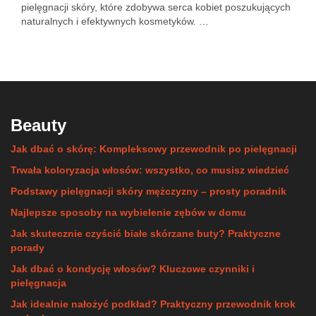
pielęgnacji skóry, które zdobywa serca kobiet poszukujących
naturalnych i efektywnych kosmetyków. …
Beauty
Jak dbać o skórę: Kompleksowy przewodnik po pielęgnacji
Trwała koloryzacja włosów: wszystko, co musisz wiedzieć
Podstawy pielęgnacji skóry mężczyzny – prosty poradnik
Najlepsze sposoby na wybielenie zębów w domu
Jak skutecznie czyścić białe skórzane buty? Praktyczne
porady
Jak dbać o kondycję włosów? Kluczowe czynniki i
pielęgnacja
Jak idealnie nałożyć podkład? Praktyczny przewodnik krok