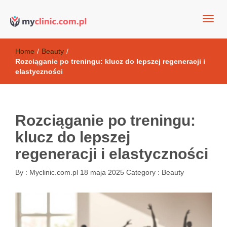
my clinic Kielce. naturalny krem do twarzy anti-age
Kosmetyki antyoksydacyjne
Home
/
Beauty
/
Rozciąganie po treningu: klucz do lepszej regeneracji i
elastyczności
Rozciąganie po treningu:
klucz do lepszej
regeneracji i elastyczności
By :
Myclinic.com.pl
18 maja 2025
Category :
Beauty