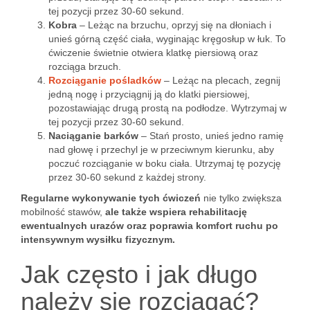
tej pozycji przez 30-60 sekund.
Kobra
– Leżąc na brzuchu, oprzyj się na dłoniach i
unieś górną część ciała, wyginając kręgosłup w łuk. To
ćwiczenie świetnie otwiera klatkę piersiową oraz
rozciąga brzuch.
Rozciąganie pośladków
– Leżąc na plecach, zegnij
jedną nogę i przyciągnij ją do klatki piersiowej,
pozostawiając drugą prostą na podłodze. Wytrzymaj w
tej pozycji przez 30-60 sekund.
Naciąganie barków
– Stań prosto, unieś jedno ramię
nad głowę i przechyl je w przeciwnym kierunku, aby
poczuć rozciąganie w boku ciała. Utrzymaj tę pozycję
przez 30-60 sekund z każdej strony.
Regularne wykonywanie tych ćwiczeń
nie tylko zwiększa
mobilność stawów,
ale także wspiera rehabilitację
ewentualnych urazów oraz poprawia komfort ruchu po
intensywnym wysiłku fizycznym.
Jak często i jak długo
należy się rozciągać?