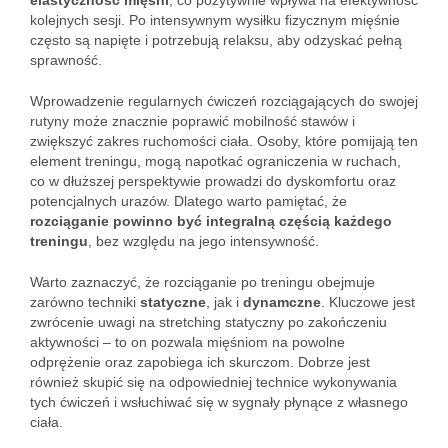
elastyczność mięśni
, co pozytywnie wpływa na efektywność
kolejnych sesji. Po intensywnym wysiłku fizycznym mięśnie
często są napięte i potrzebują relaksu, aby odzyskać pełną
sprawność.
Wprowadzenie regularnych ćwiczeń rozciągających do swojej
rutyny może znacznie poprawić mobilność stawów i
zwiększyć zakres ruchomości ciała. Osoby, które pomijają ten
element treningu, mogą napotkać ograniczenia w ruchach,
co w dłuższej perspektywie prowadzi do dyskomfortu oraz
potencjalnych urazów. Dlatego warto pamiętać, że
rozciąganie powinno być integralną częścią każdego
treningu
, bez względu na jego intensywność.
Warto zaznaczyć, że rozciąganie po treningu obejmuje
zarówno techniki
statyczne
, jak i
dynamczne
. Kluczowe jest
zwrócenie uwagi na stretching statyczny po zakończeniu
aktywności – to on pozwala mięśniom na powolne
odprężenie oraz zapobiega ich skurczom. Dobrze jest
również skupić się na odpowiedniej technice wykonywania
tych ćwiczeń i wsłuchiwać się w sygnały płynące z własnego
ciała.