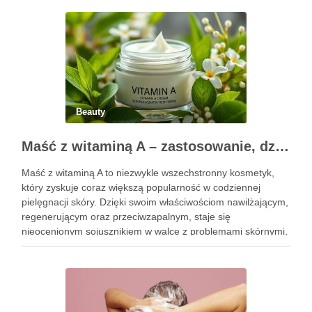
uzyskania oczekiwanego efektu oraz prawidłowego działania
…
Beauty
Maść z witaminą A – zastosowanie, działanie i bezpieczeństwo stosowania
Maść z witaminą A to niezwykle wszechstronny kosmetyk,
który zyskuje coraz większą popularność w codziennej
pielęgnacji skóry. Dzięki swoim właściwościom nawilżającym,
regenerującym oraz przeciwzapalnym, staje się
nieocenionym sojusznikiem w walce z problemami skórnymi,
takimi jak zmarszczki, trądzik czy podrażnienia. Jej działanie
na skórę twarzy nie tylko poprawia jej teksturę, ale …