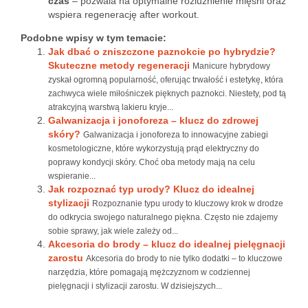
czas
– pozwala na optymalne rozluźnienie mięśni oraz
wspiera regenerację after workout.
Podobne wpisy w tym temacie:
Jak dbać o zniszczone paznokcie po hybrydzie?
Skuteczne metody regeneracji
Manicure hybrydowy
zyskał ogromną popularność, oferując trwałość i estetykę, która
zachwyca wiele miłośniczek pięknych paznokci. Niestety, pod tą
atrakcyjną warstwą lakieru kryje...
Galwanizacja i jonoforeza – klucz do zdrowej
skóry?
Galwanizacja i jonoforeza to innowacyjne zabiegi
kosmetologiczne, które wykorzystują prąd elektryczny do
poprawy kondycji skóry. Choć oba metody mają na celu
wspieranie...
Jak rozpoznać typ urody? Klucz do idealnej
stylizacji
Rozpoznanie typu urody to kluczowy krok w drodze
do odkrycia swojego naturalnego piękna. Często nie zdajemy
sobie sprawy, jak wiele zależy od...
Akcesoria do brody – klucz do idealnej pielęgnacji
zarostu
Akcesoria do brody to nie tylko dodatki – to kluczowe
narzędzia, które pomagają mężczyznom w codziennej
pielęgnacji i stylizacji zarostu. W dzisiejszych...