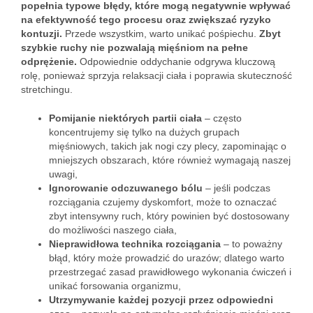
popełnia typowe błędy, które mogą negatywnie wpływać
na efektywność tego procesu oraz zwiększać ryzyko
kontuzji.
Przede wszystkim, warto unikać pośpiechu.
Zbyt
szybkie ruchy nie pozwalają mięśniom na pełne
odprężenie.
Odpowiednie oddychanie odgrywa kluczową
rolę, ponieważ sprzyja relaksacji ciała i poprawia skuteczność
stretchingu.
Pomijanie niektórych partii ciała
– często
koncentrujemy się tylko na dużych grupach
mięśniowych, takich jak nogi czy plecy, zapominając o
mniejszych obszarach, które również wymagają naszej
uwagi,
Ignorowanie odczuwanego bólu
– jeśli podczas
rozciągania czujemy dyskomfort, może to oznaczać
zbyt intensywny ruch, który powinien być dostosowany
do możliwości naszego ciała,
Nieprawidłowa technika rozciągania
– to poważny
błąd, który może prowadzić do urazów; dlatego warto
przestrzegać zasad prawidłowego wykonania ćwiczeń i
unikać forsowania organizmu,
Utrzymywanie każdej pozycji przez odpowiedni