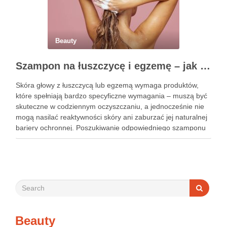
Beauty
Szampon na łuszczycę i egzemę – jak świadomie dobierać produkty przy wrażliwej skórze głowy?
Skóra głowy z łuszczycą lub egzemą wymaga produktów,
które spełniają bardzo specyficzne wymagania – muszą być
skuteczne w codziennym oczyszczaniu, a jednocześnie nie
mogą nasilać reaktywności skóry ani zaburzać jej naturalnej
bariery ochronnej. Poszukiwanie odpowiedniego szamponu
bywa dla wielu pacjentów procesem długim i frustrującym, bo
rynek jest pełen produktów deklarujących …
Beauty