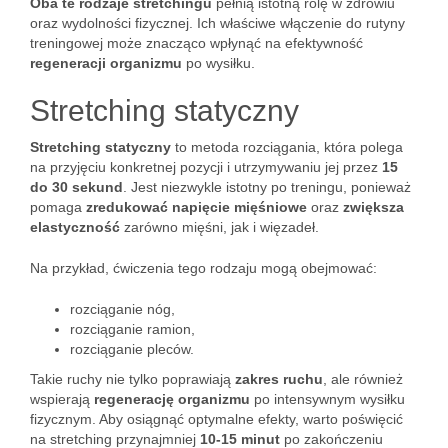
Oba te rodzaje stretchingu
pełnią istotną rolę w zdrowiu
oraz wydolności fizycznej. Ich właściwe włączenie do rutyny
treningowej może znacząco wpłynąć na efektywność
regeneracji organizmu
po wysiłku.
Stretching statyczny
Stretching statyczny
to metoda rozciągania, która polega
na przyjęciu konkretnej pozycji i utrzymywaniu jej przez
15
do 30 sekund
. Jest niezwykle istotny po treningu, ponieważ
pomaga
zredukować napięcie mięśniowe
oraz
zwiększa
elastyczność
zarówno mięśni, jak i więzadeł.
Na przykład, ćwiczenia tego rodzaju mogą obejmować:
rozciąganie nóg,
rozciąganie ramion,
rozciąganie pleców.
Takie ruchy nie tylko poprawiają
zakres ruchu
, ale również
wspierają
regenerację organizmu
po intensywnym wysiłku
fizycznym. Aby osiągnąć optymalne efekty, warto poświęcić
na stretching przynajmniej
10-15 minut
po zakończeniu