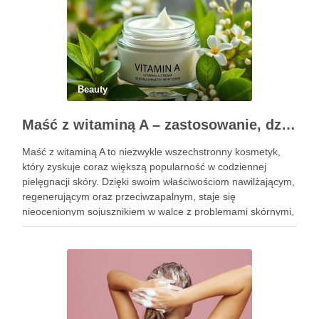
Beauty
Maść z witaminą A – zastosowanie, działanie i bezpieczeństwo stosowania
Maść z witaminą A to niezwykle wszechstronny kosmetyk,
który zyskuje coraz większą popularność w codziennej
pielęgnacji skóry. Dzięki swoim właściwościom nawilżającym,
regenerującym oraz przeciwzapalnym, staje się
nieocenionym sojusznikiem w walce z problemami skórnymi,
takimi jak zmarszczki, trądzik czy podrażnienia. Jej działanie
na skórę twarzy nie tylko poprawia jej teksturę, ale …