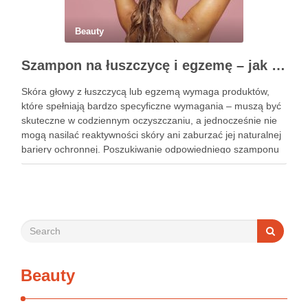
Beauty
Szampon na łuszczycę i egzemę – jak świadomie dobierać produkty przy wrażliwej skórze głowy?
Skóra głowy z łuszczycą lub egzemą wymaga produktów,
które spełniają bardzo specyficzne wymagania – muszą być
skuteczne w codziennym oczyszczaniu, a jednocześnie nie
mogą nasilać reaktywności skóry ani zaburzać jej naturalnej
bariery ochronnej. Poszukiwanie odpowiedniego szamponu
bywa dla wielu pacjentów procesem długim i frustrującym, bo
rynek jest pełen produktów deklarujących …
Beauty