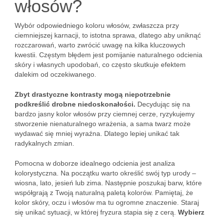
włosów?
Wybór odpowiedniego koloru włosów, zwłaszcza przy
ciemniejszej karnacji, to istotna sprawa, dlatego aby uniknąć
rozczarowań, warto zwrócić uwagę na kilka kluczowych
kwestii. Częstym błędem jest pomijanie naturalnego odcienia
skóry i własnych upodobań, co często skutkuje efektem
dalekim od oczekiwanego.
Zbyt drastyczne kontrasty mogą niepotrzebnie
podkreślić drobne niedoskonałości.
Decydując się na
bardzo jasny kolor włosów przy ciemnej cerze, ryzykujemy
stworzenie nienaturalnego wrażenia, a sama twarz może
wydawać się mniej wyraźna. Dlatego lepiej unikać tak
radykalnych zmian.
Pomocna w doborze idealnego odcienia jest analiza
kolorystyczna. Na początku warto określić swój typ urody –
wiosna, lato, jesień lub zima. Następnie poszukaj barw, które
współgrają z Twoją naturalną paletą kolorów. Pamiętaj, że
kolor skóry, oczu i włosów ma tu ogromne znaczenie. Staraj
się unikać sytuacji, w której fryzura stapia się z cerą.
Wybierz