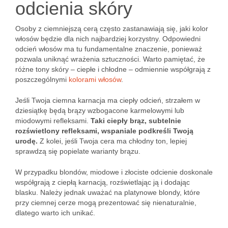
odcienia skóry
Osoby z ciemniejszą cerą często zastanawiają się, jaki kolor
włosów będzie dla nich najbardziej korzystny. Odpowiedni
odcień włosów ma tu fundamentalne znaczenie, ponieważ
pozwala uniknąć wrażenia sztuczności. Warto pamiętać, że
różne tony skóry – ciepłe i chłodne – odmiennie współgrają z
poszczególnymi
kolorami włosów
.
Jeśli Twoja ciemna karnacja ma ciepły odcień, strzałem w
dziesiątkę będą brązy wzbogacone karmelowymi lub
miodowymi refleksami.
Taki ciepły brąz, subtelnie
rozświetlony refleksami, wspaniale podkreśli Twoją
urodę.
Z kolei, jeśli Twoja cera ma chłodny ton, lepiej
sprawdzą się popielate warianty brązu.
W przypadku blondów, miodowe i złociste odcienie doskonale
współgrają z ciepłą karnacją, rozświetlając ją i dodając
blasku. Należy jednak uważać na platynowe blondy, które
przy ciemnej cerze mogą prezentować się nienaturalnie,
dlatego warto ich unikać.