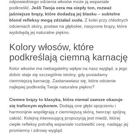
odpowiedniego odcienia włosów może ją wspaniale
podkreślić.
Jeśli Twoja cera ma ciepły ton, rozważ
jaśniejsze brązy, które dodadzą jej blasku – subtelne
blond refleksy mogą zdziałać cuda.
Z kolei przy chłodnych
odcieniach skóry, postaw na głębokie, nasycone brązy, które
wydobędą jej naturalne piękno.
Kolory włosów, które
podkreślają ciemną karnację
Kolor włosów ma niebagatelny wpływ na nasz wygląd, a jego
dobór staje się szczególnie istotny, gdy posiadamy
ciemniejszą karnację. Zastanawiasz się, które odcienie
najlepiej podkreślą Twoje naturalne piękno?
Ciemne brązy to klasyka, która niemal zawsze okazuje
się trafionym wyborem.
Dodają one głębi spojrzeniu i
harmonijnie współgrają z ciemniejszą skórą, tworząc spójną
całość. Kolejną interesującą propozycją jest miedź, której
ciepłe refleksy potrafią wspaniale rozświetlić cerę, nadając jej
promienny i zdrowy wygląd.