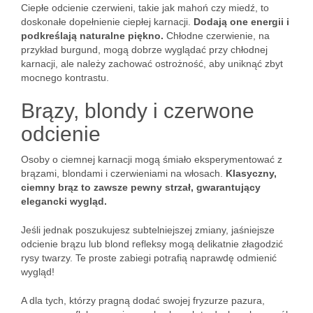
Ciepłe odcienie czerwieni, takie jak mahoń czy miedź, to
doskonałe dopełnienie ciepłej karnacji.
Dodają one energii i
podkreślają naturalne piękno.
Chłodne czerwienie, na
przykład burgund, mogą dobrze wyglądać przy chłodnej
karnacji, ale należy zachować ostrożność, aby uniknąć zbyt
mocnego kontrastu.
Brązy, blondy i czerwone
odcienie
Osoby o ciemnej karnacji mogą śmiało eksperymentować z
brązami, blondami i czerwieniami na włosach.
Klasyczny,
ciemny brąz to zawsze pewny strzał, gwarantujący
elegancki wygląd.
Jeśli jednak poszukujesz subtelniejszej zmiany, jaśniejsze
odcienie brązu lub blond refleksy mogą delikatnie złagodzić
rysy twarzy. Te proste zabiegi potrafią naprawdę odmienić
wygląd!
A dla tych, którzy pragną dodać swojej fryzurze pazura,