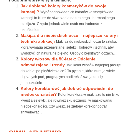
Podobne wpisy w tym temacie:
Jak dobierać kolory kosmetyków do swojej
karnacji?
Wybór odpowiednich kolorów kosmetyków do
karnacji to klucz do stworzenia naturalnego i harmonijnego
makijażu. Często jednak wiele osób ma trudności z
określeniem,...
Makijaż dla niebieskich oczu – najlepsze kolory i
techniki aplikacji
Makijaż do niebieskich oczu to sztuka,
która wymaga przemyślanej selekcji kolorów i technik, aby
wydobyć ich naturalne piękno. Osoby o błękitnych oczach,...
Kolory włosów dla 50-latek: Odcienie
odmładzające i trendy
Jaki kolor włosów najlepiej pasuje
do kobiet po pięćdziesiątce? To pytanie, które nurtuje wiele
dojrzałych pań, pragnących podkreślić swoją urodę i
jednocześnie...
Kolory korektorów: jak dobrać odpowiedni do
niedoskonałości?
Kolor korektora w makijażu to nie tylko
kwestia estetyki, ale również skuteczności w maskowaniu
niedoskonałości. Czy wiesz, że zielony korektor potrafi
zniwelować...