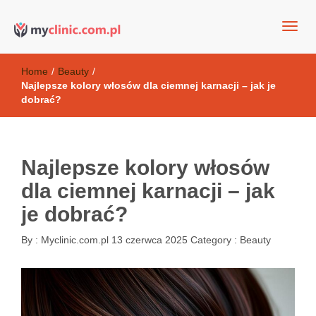
my clinic Kielce. naturalny krem do twarzy anti-age
Kosmetyki antyoksydacyjne
Home
/
Beauty
/
Najlepsze kolory włosów dla ciemnej karnacji – jak je
dobrać?
Najlepsze kolory włosów
dla ciemnej karnacji – jak
je dobrać?
By :
Myclinic.com.pl
13 czerwca 2025
Category :
Beauty