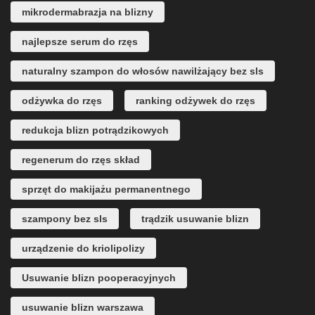
mikrodermabrazja na blizny
najlepsze serum do rzęs
naturalny szampon do włosów nawilżający bez sls
odżywka do rzęs
ranking odżywek do rzęs
redukcja blizn potrądzikowych
regenerum do rzęs skład
sprzęt do makijażu permanentnego
szampony bez sls
trądzik usuwanie blizn
urządzenie do kriolipolizy
Usuwanie blizn pooperacyjnych
usuwanie blizn warszawa