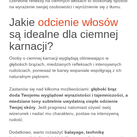
czerwone refleksy na ciemnych włosach to doskonały sposób
na wyrażenie swojej osobowości i wyróżnienie się z tłumu.
Jakie
odcienie włosów
są idealne dla ciemnej
karnacji?
Osoby o ciemnej karnacji wyglądają olśniewająco w
głębokich brązach, miedzianych refleksach i intensywnych
rudościach, ponieważ te barwy wspaniale współgrają z ich
naturalnym pięknem.
Zastanów się nad kilkoma możliwościami:
głęboki brąz
doda Twojemu wyglądowi wyrazistości i tajemniczości, a
miedziane tony subtelnie uwydatnią ciepłe odcienie
Twojej skóry
. Jeśli pragniesz natomiast ożywić swój
wizerunek i nadać mu charakteru, postaw na intensywną
rudość.
Dodatkowo, warto rozważyć
balayage, technikę