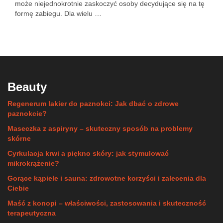
może niejednokrotnie zaskoczyć osoby decydujące się na tę
formę zabiegu. Dla wielu …
Beauty
Regenerum lakier do paznokci: Jak dbać o zdrowe
paznokcie?
Maseczka z aspiryny – skuteczny sposób na problemy
skórne
Cyrkulacja krwi a piękno skóry: jak stymulować
mikrokrążenie?
Gorące kąpiele i sauna: zdrowotne korzyści i zalecenia dla
Ciebie
Maść z konopi – właściwości, zastosowania i skuteczność
terapeutyczna