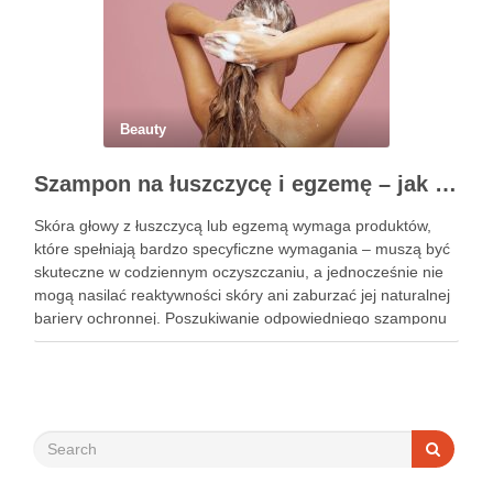
Beauty
Szampon na łuszczycę i egzemę – jak świadomie dobierać produkty przy wrażliwej skórze głowy?
Skóra głowy z łuszczycą lub egzemą wymaga produktów,
które spełniają bardzo specyficzne wymagania – muszą być
skuteczne w codziennym oczyszczaniu, a jednocześnie nie
mogą nasilać reaktywności skóry ani zaburzać jej naturalnej
bariery ochronnej. Poszukiwanie odpowiedniego szamponu
bywa dla wielu pacjentów procesem długim i frustrującym, bo
rynek jest pełen produktów deklarujących …