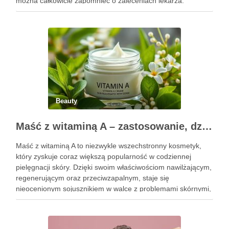
można całkowicie zapomnieć o zaleceniach lekarza.
Pierwsze godziny i dni po zabiegu mają znaczenie dla
uzyskania oczekiwanego efektu oraz prawidłowego działania
…
Beauty
Maść z witaminą A – zastosowanie, działanie i bezpieczeństwo stosowania
Maść z witaminą A to niezwykle wszechstronny kosmetyk,
który zyskuje coraz większą popularność w codziennej
pielęgnacji skóry. Dzięki swoim właściwościom nawilżającym,
regenerującym oraz przeciwzapalnym, staje się
nieocenionym sojusznikiem w walce z problemami skórnymi,
takimi jak zmarszczki, trądzik czy podrażnienia. Jej działanie
na skórę twarzy nie tylko poprawia jej teksturę, ale …