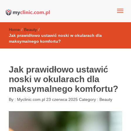
my clinic Kielce. naturalny krem do twarzy anti-age
Kosmetyki antyoksydacyjne
Home
/
Beauty
/
Jak prawidłowo ustawić noski w okularach dla
maksymalnego komfortu?
Jak prawidłowo ustawić
noski w okularach dla
maksymalnego komfortu?
By :
Myclinic.com.pl
23 czerwca 2025
Category :
Beauty