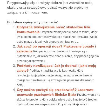
Przygotowując się do wizyty, dobrze jest zabrać ze sobą
okulary oraz szczegółowo opisać wszystkie problemy
związane z ich noszeniem.
Podobne wpisy w tym temacie:
Optyczne zmniejszenie nosa: skuteczne triki
konturowania
Optyczne zmniejszenie nosa to temat, który
zyskuje na popularności w świecie makijażu i stylizacji. Wiele
osób marzy o idealnych proporcjach twarzy, a...
Jak spać po operacji nosa? Praktyczne porady i
zalecenia
Po operacji nosa, wiele osób zmaga się z
pytaniami o to, jak właściwie dbać o siebie, aby proces gojenia
przebiegał sprawnie i...
Podkłady nawilżające: Jak je dobrać i jakie mają
zalety?
Podkłady nawilżające to kosmetyki, które
rewolucjonizują pielęgnację skóry, łącząc w sobie funkcje
makijażu i nawilżenia. Są szczególnie polecane dla osób z
cerą...
Czy można pozbyć się przebarwień? Laserowe
usuwanie przebarwień Bielsko Biała
Przebarwienia na
skórze to problem, który dotyka wiele osób i może być źródłem
dyskomfortu oraz niepewności. Często wynikają one z