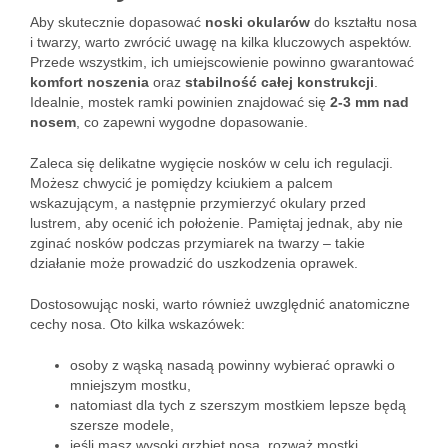
Aby skutecznie dopasować
noski okularów
do kształtu nosa
i twarzy, warto zwrócić uwagę na kilka kluczowych aspektów.
Przede wszystkim, ich umiejscowienie powinno gwarantować
komfort noszenia
oraz
stabilność całej konstrukcji
.
Idealnie, mostek ramki powinien znajdować się
2-3 mm nad
nosem
, co zapewni wygodne dopasowanie.
Zaleca się delikatne wygięcie nosków w celu ich regulacji.
Możesz chwycić je pomiędzy kciukiem a palcem
wskazującym, a następnie przymierzyć okulary przed
lustrem, aby ocenić ich położenie. Pamiętaj jednak, aby nie
zginać nosków podczas przymiarek na twarzy – takie
działanie może prowadzić do uszkodzenia oprawek.
Dostosowując noski, warto również uwzględnić anatomiczne
cechy nosa. Oto kilka wskazówek:
osoby z wąską nasadą powinny wybierać oprawki o
mniejszym mostku,
natomiast dla tych z szerszym mostkiem lepsze będą
szersze modele,
jeśli masz wysoki grzbiet nosa, rozważ mostki