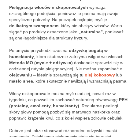
Pielęgnacja włosów niskoporowatych
wymaga
szczególnego podejścia, ponieważ te pasma mają swoje
specyficzne potrzeby. Na początek najlepiej myć je
delikatnym szamponem
, który nie obciąży włosów. Warto
sięgać po produkty oznaczone jako
„naturalne”
, ponieważ
są one łagodniejsze dla struktury fryzury.
Po umyciu przychodzi czas na
odżywkę bogatą w
humektanty
, która skutecznie zatrzyma wilgoć we włosach.
Metoda MO (mycie + odżywka)
doskonale sprawdzi się w
codziennej rutynie pielęgnacyjnej. Nie można zapominać o
olejowaniu
– idealnie sprawdzą się tu
olej kokosowy
lub
masło shea
, które skutecznie nawilżają i wzmacniają pasma.
Włosy niskoporowate można myć rzadziej, nawet raz w
tygodniu, co pozwoli im zachować naturalną równowagę
PEH
(proteiny, emolienty, humektanty)
. Regularne peelingi
skóry głowy pomogą pozbyć się martwego naskórka oraz
poprawić krążenie krwi, co z kolei wspiera zdrowie cebulek.
Dobrze jest także stosować różnorodne odżywki i maski
zamiennie. Dzięki temu pielęgnacja staje się bardziej