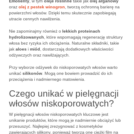
Emolienty
, w tym
oleje roślinne
takie jak
olej arganowy
oraz
olej z pestek winogron
, tworzą ochronną barierę na
powierzchni włosów. Dzięki temu skutecznie zapobiegają
utracie cennych nawilżenia.
Nie zapominajmy również o
lekkich proteinach
hydrolizowanych
, które wspomagają regenerację struktury
włosa bez ryzyka ich obciążenia. Naturalne składniki, takie
jak
aloes
i
miód
, dostarczają dodatkowych właściwości
odżywczych oraz nawilżających.
Przy wyborze odżywek do niskoporowatych włosów warto
unikać
silikonów
. Mogą one bowiem prowadzić do ich
przeciążenia i nadmiernego matowienia.
Czego unikać w pielęgnacji
włosów niskoporowatych?
W pielęgnacji włosów niskoporowatych kluczowe jest
unikanie produktów, które mogą je nadmiernie obciążyć lub
przesuszyć. Najlepiej zrezygnować z kosmetyków
zawierających silikony, ponieważ tworzą one ciężki film na