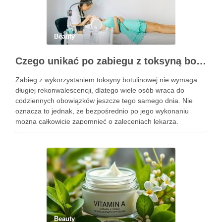
Beauty
Czego unikać po zabiegu z toksyną botulinową?
Zabieg z wykorzystaniem toksyny botulinowej nie wymaga
długiej rekonwalescencji, dlatego wiele osób wraca do
codziennych obowiązków jeszcze tego samego dnia. Nie
oznacza to jednak, że bezpośrednio po jego wykonaniu
można całkowicie zapomnieć o zaleceniach lekarza.
Pierwsze godziny i dni po zabiegu mają znaczenie dla
uzyskania oczekiwanego efektu oraz prawidłowego działania
…
Beauty