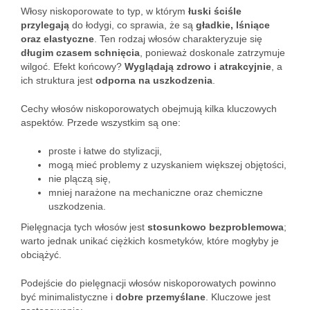
Włosy niskoporowate to typ, w którym
łuski ściśle
przylegają
do łodygi, co sprawia, że są
gładkie, lśniące
oraz elastyczne
. Ten rodzaj włosów charakteryzuje się
długim czasem schnięcia
, ponieważ doskonale zatrzymuje
wilgoć. Efekt końcowy?
Wyglądają zdrowo i atrakcyjnie
, a
ich struktura jest
odporna na uszkodzenia
.
Cechy włosów niskoporowatych obejmują kilka kluczowych
aspektów. Przede wszystkim są one:
proste i łatwe do stylizacji,
mogą mieć problemy z uzyskaniem większej objętości,
nie plączą się,
mniej narażone na mechaniczne oraz chemiczne
uszkodzenia.
Pielęgnacja tych włosów jest
stosunkowo bezproblemowa
;
warto jednak unikać ciężkich kosmetyków, które mogłyby je
obciążyć.
Podejście do pielęgnacji włosów niskoporowatych powinno
być minimalistyczne i
dobre przemyślane
. Kluczowe jest