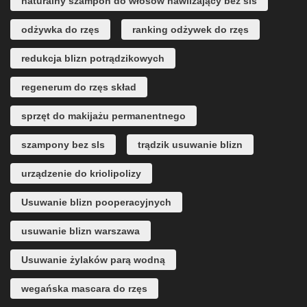
naturalny szampon do włosów nawilżający bez sls
odżywka do rzęs
ranking odżywek do rzęs
redukcja blizn potrądzikowych
regenerum do rzęs skład
sprzęt do makijażu permanentnego
szampony bez sls
trądzik usuwanie blizn
urządzenie do kriolipolizy
Usuwanie blizn pooperacyjnych
usuwanie blizn warszawa
Usuwanie żylaków parą wodną
wegańska mascara do rzęs