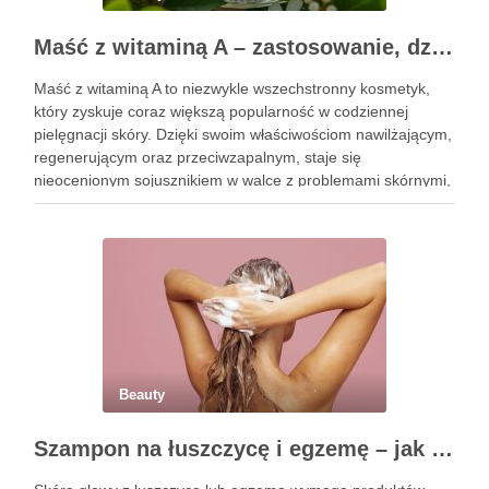
Maść z witaminą A – zastosowanie, działanie i bezpieczeństwo stosowania
Maść z witaminą A to niezwykle wszechstronny kosmetyk,
który zyskuje coraz większą popularność w codziennej
pielęgnacji skóry. Dzięki swoim właściwościom nawilżającym,
regenerującym oraz przeciwzapalnym, staje się
nieocenionym sojusznikiem w walce z problemami skórnymi,
takimi jak zmarszczki, trądzik czy podrażnienia. Jej działanie
na skórę twarzy nie tylko poprawia jej teksturę, ale …
Beauty
Szampon na łuszczycę i egzemę – jak świadomie dobierać produkty przy wrażliwej skórze głowy?