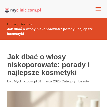
my clinic Kielce. naturalny krem do twarzy anti-age
Kosmetyki antyoksydacyjne
Home
/
Beauty
/
Jak dbać o włosy niskoporowate: porady i najlepsze
kosmetyki
Jak dbać o włosy
niskoporowate: porady i
najlepsze kosmetyki
By :
Myclinic.com.pl
31 marca 2025
Category :
Beauty