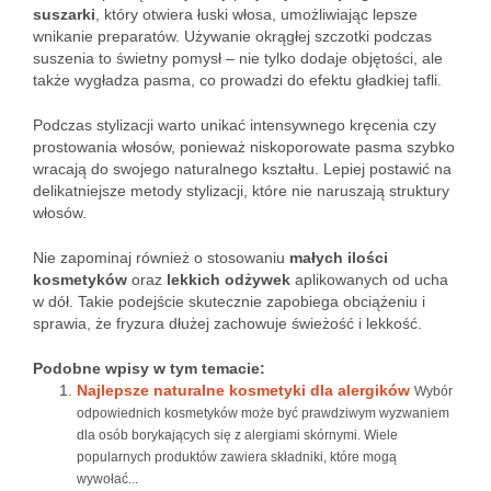
suszarki
, który otwiera łuski włosa, umożliwiając lepsze
wnikanie preparatów. Używanie okrągłej szczotki podczas
suszenia to świetny pomysł – nie tylko dodaje objętości, ale
także wygładza pasma, co prowadzi do efektu gładkiej tafli.
Podczas stylizacji warto unikać intensywnego kręcenia czy
prostowania włosów, ponieważ niskoporowate pasma szybko
wracają do swojego naturalnego kształtu. Lepiej postawić na
delikatniejsze metody stylizacji, które nie naruszają struktury
włosów.
Nie zapominaj również o stosowaniu
małych ilości
kosmetyków
oraz
lekkich odżywek
aplikowanych od ucha
w dół. Takie podejście skutecznie zapobiega obciążeniu i
sprawia, że fryzura dłużej zachowuje świeżość i lekkość.
Podobne wpisy w tym temacie:
Najlepsze naturalne kosmetyki dla alergików
Wybór
odpowiednich kosmetyków może być prawdziwym wyzwaniem
dla osób borykających się z alergiami skórnymi. Wiele
popularnych produktów zawiera składniki, które mogą
wywołać...