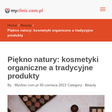
my clinic Kielce. naturalny krem do twarzy anti-age
Kosmetyki antyoksydacyjne
Home
/
Beauty
/
Piękno natury: kosmetyki organiczne a tradycyjne
produkty
Piękno natury: kosmetyki
organiczne a tradycyjne
produkty
By :
Myclinic.com.pl
30 czerwca 2022
Category :
Beauty