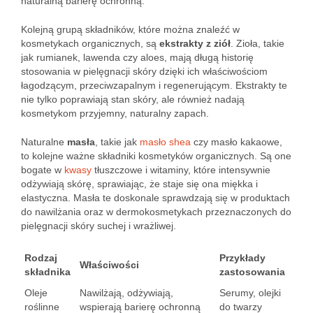
naturalną barierę ochronną.
Kolejną grupą składników, które można znaleźć w
kosmetykach organicznych, są
ekstrakty z ziół
. Zioła, takie
jak rumianek, lawenda czy aloes, mają długą historię
stosowania w pielęgnacji skóry dzięki ich właściwościom
łagodzącym, przeciwzapalnym i regenerującym. Ekstrakty te
nie tylko poprawiają stan skóry, ale również nadają
kosmetykom przyjemny, naturalny zapach.
Naturalne
masła
, takie jak
masło shea
czy masło kakaowe,
to kolejne ważne składniki kosmetyków organicznych. Są one
bogate w
kwasy
tłuszczowe i witaminy, które intensywnie
odżywiają skórę, sprawiając, że staje się ona miękka i
elastyczna. Masła te doskonale sprawdzają się w produktach
do nawilżania oraz w dermokosmetykach przeznaczonych do
pielęgnacji skóry suchej i wrażliwej.
Rodzaj
Przykłady
Właściwości
składnika
zastosowania
Oleje
Nawilżają, odżywiają,
Serumy, olejki
roślinne
wspierają barierę ochronną
do twarzy