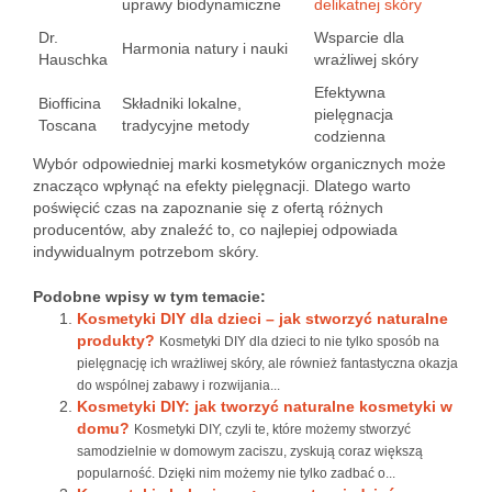
uprawy biodynamiczne
delikatnej skóry
Dr.
Wsparcie dla
Harmonia natury i nauki
Hauschka
wrażliwej skóry
Efektywna
Biofficina
Składniki lokalne,
pielęgnacja
Toscana
tradycyjne metody
codzienna
Wybór odpowiedniej marki kosmetyków organicznych może
znacząco wpłynąć na efekty pielęgnacji. Dlatego warto
poświęcić czas na zapoznanie się z ofertą różnych
producentów, aby znaleźć to, co najlepiej odpowiada
indywidualnym potrzebom skóry.
Podobne wpisy w tym temacie:
Kosmetyki DIY dla dzieci – jak stworzyć naturalne
produkty?
Kosmetyki DIY dla dzieci to nie tylko sposób na
pielęgnację ich wrażliwej skóry, ale również fantastyczna okazja
do wspólnej zabawy i rozwijania...
Kosmetyki DIY: jak tworzyć naturalne kosmetyki w
domu?
Kosmetyki DIY, czyli te, które możemy stworzyć
samodzielnie w domowym zaciszu, zyskują coraz większą
popularność. Dzięki nim możemy nie tylko zadbać o...