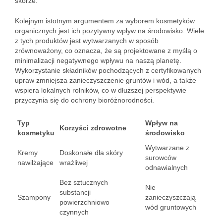
skórze.
Kolejnym istotnym argumentem za wyborem kosmetyków
organicznych jest ich pozytywny wpływ na środowisko. Wiele
z tych produktów jest wytwarzanych w sposób
zrównoważony, co oznacza, że są projektowane z myślą o
minimalizacji negatywnego wpływu na naszą planetę.
Wykorzystanie składników pochodzących z certyfikowanych
upraw zmniejsza zanieczyszczenie gruntów i wód, a także
wspiera lokalnych rolników, co w dłuższej perspektywie
przyczynia się do ochrony bioróżnorodności.
Typ
Wpływ na
Korzyści zdrowotne
kosmetyku
środowisko
Wytwarzane z
Kremy
Doskonałe dla skóry
surowców
nawilżające
wrażliwej
odnawialnych
Bez sztucznych
Nie
substancji
Szampony
zanieczyszczają
powierzchniowo
wód gruntowych
czynnych