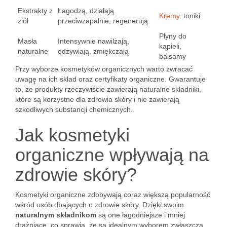
Ekstrakty z
Łagodzą, działają
Kremy
, toniki
ziół
przeciwzapalnie, regenerują
Płyny do
Masła
Intensywnie nawilżają,
kąpieli,
naturalne
odżywiają, zmiękczają
balsamy
Przy wyborze kosmetyków organicznych warto zwracać
uwagę na ich skład oraz certyfikaty organiczne. Gwarantuje
to, że produkty rzeczywiście zawierają naturalne składniki,
które są korzystne dla zdrowia skóry i nie zawierają
szkodliwych substancji chemicznych.
Jak kosmetyki
organiczne wpływają na
zdrowie skóry?
Kosmetyki organiczne zdobywają coraz większą popularność
wśród osób dbających o zdrowie skóry. Dzięki swoim
naturalnym składnikom
są one łagodniejsze i mniej
drażniące, co sprawia, że są idealnym wyborem zwłaszcza