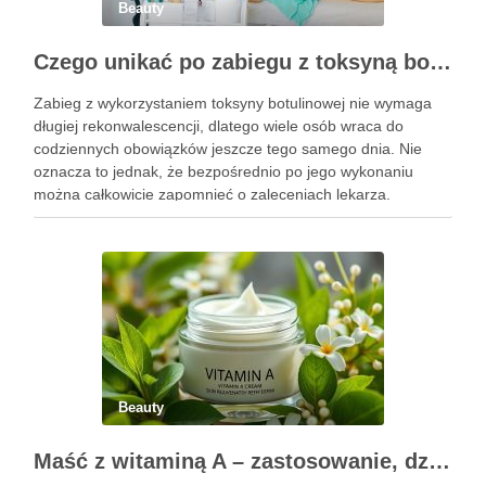
Beauty
Czego unikać po zabiegu z toksyną botulinową?
Zabieg z wykorzystaniem toksyny botulinowej nie wymaga
długiej rekonwalescencji, dlatego wiele osób wraca do
codziennych obowiązków jeszcze tego samego dnia. Nie
oznacza to jednak, że bezpośrednio po jego wykonaniu
można całkowicie zapomnieć o zaleceniach lekarza.
Pierwsze godziny i dni po zabiegu mają znaczenie dla
uzyskania oczekiwanego efektu oraz prawidłowego działania
…
Beauty
Maść z witaminą A – zastosowanie, działanie i bezpieczeństwo stosowania