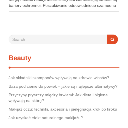
bariery ochronnej. Poszukiwanie odpowiedniego szamponu
bywa dla wielu pacjentów procesem długim i frustrującym, bo
rynek jest pełen produktów deklarujących …
Beauty
Jak składniki szamponów wpływają na zdrowie włosów?
Baza pod cienie do powiek – jakie są najlepsze alternatywy?
Przyczyny pryszczy między brwiami: Jak dieta i higiena
wpływają na skórę?
Makijaż oczu: techniki, akcesoria i pielęgnacja krok po kroku
Jak uzyskać efekt naturalnego makijażu?