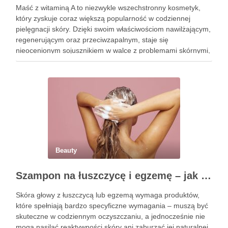
Maść z witaminą A to niezwykle wszechstronny kosmetyk,
który zyskuje coraz większą popularność w codziennej
pielęgnacji skóry. Dzięki swoim właściwościom nawilżającym,
regenerującym oraz przeciwzapalnym, staje się
nieocenionym sojusznikiem w walce z problemami skórnymi,
takimi jak zmarszczki, trądzik czy podrażnienia. Jej działanie
na skórę twarzy nie tylko poprawia jej teksturę, ale …
Beauty
Szampon na łuszczycę i egzemę – jak świadomie dobierać produkty przy wrażliwej skórze głowy?
Skóra głowy z łuszczycą lub egzemą wymaga produktów,
które spełniają bardzo specyficzne wymagania – muszą być
skuteczne w codziennym oczyszczaniu, a jednocześnie nie
mogą nasilać reaktywności skóry ani zaburzać jej naturalnej