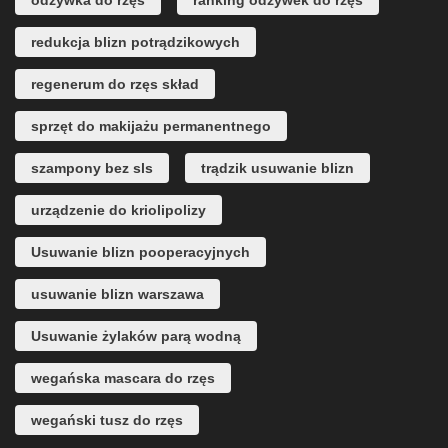
odżywka do rzęs
ranking odżywek do rzęs
redukcja blizn potrądzikowych
regenerum do rzęs skład
sprzęt do makijażu permanentnego
szampony bez sls
trądzik usuwanie blizn
urządzenie do kriolipolizy
Usuwanie blizn pooperacyjnych
usuwanie blizn warszawa
Usuwanie żylaków parą wodną
wegańska mascara do rzęs
wegański tusz do rzęs