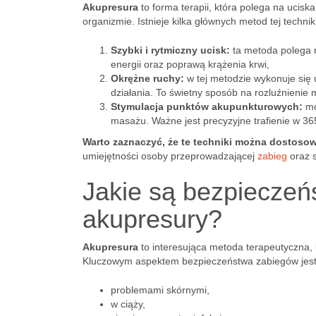
Akupresura
to forma terapii, która polega na ucis
organizmie. Istnieje kilka głównych metod tej technik
Szybki i rytmiczny ucisk:
ta metoda polega 
energii oraz poprawą krążenia krwi,
Okrężne ruchy:
w tej metodzie wykonuje się 
działania. To świetny sposób na rozluźnienie 
Stymulacja punktów akupunkturowych:
mo
masażu. Ważne jest precyzyjne trafienie w 3
Warto zaznaczyć, że te techniki można dostoso
umiejętności osoby przeprowadzającej
zabieg
oraz s
Jakie są bezpieczeń
akupresury?
Akupresura
to interesująca metoda terapeutyczna, 
Kluczowym aspektem bezpieczeństwa zabiegów jest s
problemami skórnymi,
w ciążу,