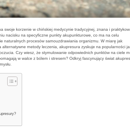
ma swoje korzenie w chińskiej medycynie tradycyjnej, znana i praktyko
niu nacisku na specyficzne punkty akupunkturowe, co ma na celu
ie naturalnych procesów samouzdrawiania organizmu. W miarę jak
 alternatywne metody leczenia, akupresura zyskuje na popularności j
oczucia. Czy wiesz, że stymulowanie odpowiednich punktów na ciele 
 pomagają w walce z bólem i stresem? Odkryj fascynujący świat akupresu
umysłu.
upresury?