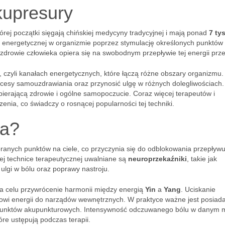
upresury
órej początki sięgają chińskiej medycyny tradycyjnej i mają ponad
7 ty
i energetycznej w organizmie poprzez stymulację określonych punktów
zdrowie człowieka opiera się na swobodnym przepływie tej energii prz
czyli kanałach energetycznych, które łączą różne obszary organizmu.
ocesy samouzdrawiania oraz przynosić ulgę w różnych dolegliwościach.
erającą zdrowie i ogólne samopoczucie. Coraz więcej terapeutów i
zenia, co świadczy o rosnącej popularności tej techniki.
ra?
ranych punktów na ciele, co przyczynia się do odblokowania przepływ
ej technice terapeutycznej uwalniane są
neuroprzekaźniki
, takie jak
ulgi w bólu oraz poprawy nastroju.
a celu przywrócenie harmonii między energią
Yin
a
Yang
. Uciskanie
wi energii do narządów wewnętrznych. W praktyce ważne jest posiad
a punktów akupunkturowych. Intensywność odczuwanego bólu w danym m
re ustępują podczas terapii.