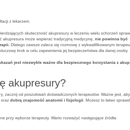
tacji z lekarzem.
erdzających skuteczność akupresury w leczeniu wielu schorzeń spraw
hoć akupresura może wspierać tradycyjną medycynę,
nie powinna być
apii.
Dlatego zawsze zaleca się rozmowę z wykwalifikowanym terapeu
kluczowy krok w celu zapewnienia jej bezpieczeństwa dla danej osoby.
skazań jest niezwykle ważne dla bezpiecznego korzystania z akup
tę akupresury?
ry, zacznij od poszukiwań doświadczonych terapeutów. Ważne jest, aby
 oraz
dobrą znajomość anatomii i fizjologii
. Możesz to łatwo sprawd
e przy wyborze terapeuty. Warto rozważyć następujące źródła: