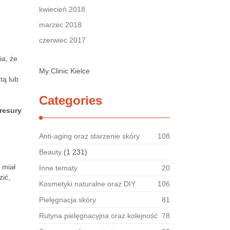
kwiecień 2018
marzec 2018
czerwiec 2017
ia, że
My Clinic Kielce
tą lub
Categories
resury
Anti-aging oraz starzenie skóry
108
Beauty
(1 231)
 miał
Inne tematy
20
zić,
Kosmetyki naturalne oraz DIY
106
Pielęgnacja skóry
81
Rutyna pielęgnacyjna oraz kolejność
78