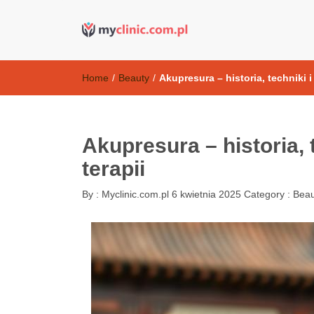
Kosmetyki ant
my clinic Kielce. naturalny krem do twarzy anti-age
Home
/
Beauty
/
Akupresura – historia, techniki i
Akupresura – historia, 
terapii
By :
Myclinic.com.pl
6 kwietnia 2025
Category :
Beau