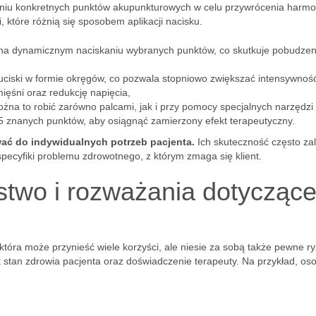
kaniu konkretnych punktów akupunkturowych w celu przywrócenia harmo
i, które różnią się sposobem aplikacji nacisku.
na dynamicznym naciskaniu wybranych punktów, co skutkuje pobudze
uciski w formie okręgów, co pozwala stopniowo zwiększać intensywnoś
mięśni oraz redukcję napięcia,
żna to robić zarówno palcami, jak i przy pomocy specjalnych narzędzi
65 znanych punktów, aby osiągnąć zamierzony efekt terapeutyczny.
wać do indywidualnych potrzeb pacjenta.
Ich skuteczność często za
pecyfiki problemu zdrowotnego, z którym zmaga się klient.
stwo i rozważania dotycząc
która może przynieść wiele korzyści, ale niesie za sobą także pewne ry
tan zdrowia pacjenta oraz doświadczenie terapeuty. Na przykład, oso