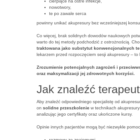
cierpiące na ostre infekcje,
nowotwory,
te po zawale serca
powinny unikać akupresury bez wcześniejszej konsul
Co więcej, brak solidnych dowodów naukowych potwi
warto do tej metody podchodzić z ostrożnością. C
traktowana jako substytut konwencjonalnych ter
lekarzem przed rozpoczęciem sesji akupresury – to 
Zrozumienie potencjalnych zagrożeń i przeciww
oraz maksymalizacji jej zdrowotnych korzyści.
Jak znaleźć terapeu
Aby znaleźć odpowiedniego specjalistę od akupresu
on
solidne przeszkolenie
w technikach akupresury
analizując jego certyfikaty oraz ukończone kursy.
Opinie innych pacjentów mogą być niezwykle pomocn
rozmowy ze znajomymi,