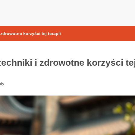
yoksydacyjne
 zdrowotne korzyści tej terapii
techniki i zdrowotne korzyści te
ty