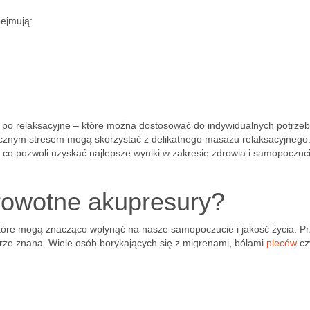
ejmują:
ch po relaksacyjne – które można dostosować do indywidualnych potrzeb
nicznym stresem mogą skorzystać z delikatnego masażu relaksacyjnego
 co pozwoli uzyskać najlepsze wyniki w zakresie zdrowia i samopoczuc
drowotne akupresury?
które mogą znacząco wpłynąć na nasze samopoczucie i jakość życia. P
rze znana. Wiele osób borykających się z migrenami, bólami
pleców
cz