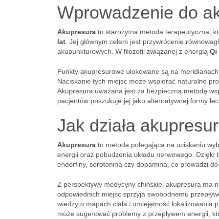
Wprowadzenie do ak
Akupresura
to starożytna metoda terapeutyczna, kt
lat
. Jej głównym celem jest przywrócenie równowag
akupunkturowych. W filozofii związanej z energią
Qi
Punkty akupresurowe ulokowane są na meridianach, 
Naciskanie tych miejsc może wspierać naturalne pr
Akupresura uważana jest za bezpieczną metodę wspi
pacjentów poszukuje jej jako alternatywnej formy lec
Jak działa akupresu
Akupresura
to metoda polegająca na uciskaniu wyb
energii oraz pobudzenia układu nerwowego. Dzięki t
endorfiny, serotonina czy dopamina, co prowadzi do 
Z perspektywy medycyny chińskiej akupresura ma n
odpowiednich miejsc sprzyja swobodnemu przepływo
wiedzy o mapach ciała i umiejętność lokalizowani
może sugerować problemy z przepływem energii, któ