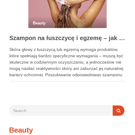
Beauty
Szampon na łuszczycę i egzemę – jak świadomie dobierać produkty przy wrażliwej skórze głowy?
Skóra głowy z łuszczycą lub egzemą wymaga produktów,
które spełniają bardzo specyficzne wymagania – muszą być
skuteczne w codziennym oczyszczaniu, a jednocześnie nie
mogą nasilać reaktywności skóry ani zaburzać jej naturalnej
bariery ochronnej. Poszukiwanie odpowiedniego szamponu
bywa dla wielu pacjentów procesem długim i frustrującym, bo
rynek jest pełen produktów deklarujących …
Beauty