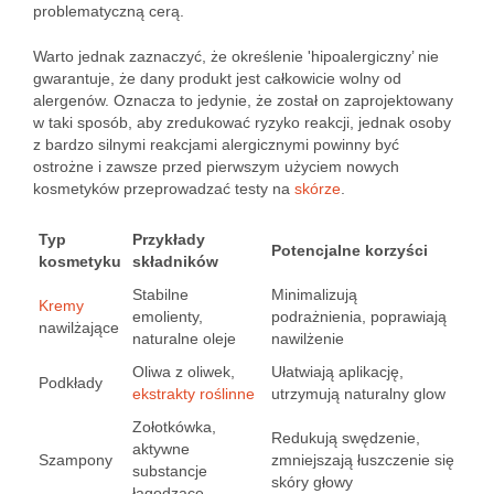
problematyczną cerą.
Warto jednak zaznaczyć, że określenie 'hipoalergiczny’ nie
gwarantuje, że dany produkt jest całkowicie wolny od
alergenów. Oznacza to jedynie, że został on zaprojektowany
w taki sposób, aby zredukować ryzyko reakcji, jednak osoby
z bardzo silnymi reakcjami alergicznymi powinny być
ostrożne i zawsze przed pierwszym użyciem nowych
kosmetyków przeprowadzać testy na
skórze
.
Typ
Przykłady
Potencjalne korzyści
kosmetyku
składników
Stabilne
Minimalizują
Kremy
emolienty,
podrażnienia, poprawiają
nawilżające
naturalne oleje
nawilżenie
Oliwa z oliwek,
Ułatwiają aplikację,
Podkłady
ekstrakty roślinne
utrzymują naturalny glow
Zołotkówka,
Redukują swędzenie,
aktywne
Szampony
zmniejszają łuszczenie się
substancje
skóry głowy
łagodzące