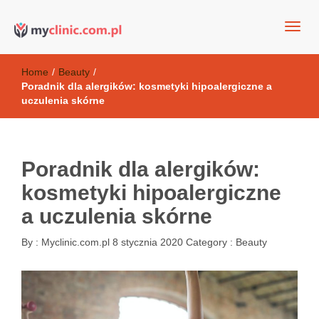
my clinic Kielce. naturalny krem do twarzy anti-age
Kosmetyki antyoksydacyjne
Home
/
Beauty
/
Poradnik dla alergików: kosmetyki hipoalergiczne a
uczulenia skórne
Poradnik dla alergików:
kosmetyki hipoalergiczne
a uczulenia skórne
By :
Myclinic.com.pl
8 stycznia 2020
Category :
Beauty