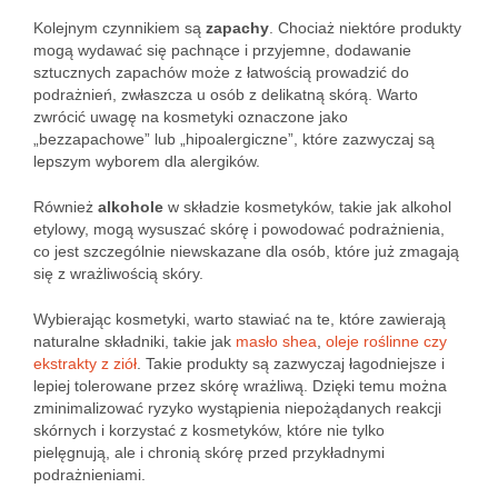
Kolejnym czynnikiem są
zapachy
. Chociaż niektóre produkty
mogą wydawać się pachnące i przyjemne, dodawanie
sztucznych zapachów może z łatwością prowadzić do
podrażnień, zwłaszcza u osób z delikatną skórą. Warto
zwrócić uwagę na kosmetyki oznaczone jako
„bezzapachowe” lub „hipoalergiczne”, które zazwyczaj są
lepszym wyborem dla alergików.
Również
alkohole
w składzie kosmetyków, takie jak alkohol
etylowy, mogą wysuszać skórę i powodować podrażnienia,
co jest szczególnie niewskazane dla osób, które już zmagają
się z wrażliwością skóry.
Wybierając kosmetyki, warto stawiać na te, które zawierają
naturalne składniki, takie jak
masło shea
,
oleje roślinne czy
ekstrakty z ziół
. Takie produkty są zazwyczaj łagodniejsze i
lepiej tolerowane przez skórę wrażliwą. Dzięki temu można
zminimalizować ryzyko wystąpienia niepożądanych reakcji
skórnych i korzystać z kosmetyków, które nie tylko
pielęgnują, ale i chronią skórę przed przykładnymi
podrażnieniami.