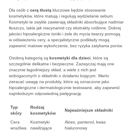
Dla osób z
cerą tłustą
kluczowe będzie stosowanie
kosmetyków, które matują i regulują wydzielanie sebum.
Kosmetyki te zwykle zawierają składniki absorbujące nadmiar
tłuszczu, takie jak niacynamid czy ekstrakty roślinne. Dobrej
jakości hipoalergiczne toniki i żele do mycia twarzy pomogą
w odświeżeniu cery, a specjalistyczne podkłady mogą
zapewnić matowe wykończenie, bez ryzyka zatykania porów.
Osobną kategorią są
kosmetyki dla dzieci
, które są
szczególnie delikatne i bezpieczne. Zazwyczaj mają one
znacznie łagodniejszy skład, a wiele z nich jest
wzbogaconych o składniki o działaniu kojącym. Warto
zwracać uwagę na produkty, które są oznaczone jako
hipoalergiczne i dermatologicznie testowane, aby zapewnić
najmłodszym odpowiednią pielęgnację.
Typ
Rodzaj
Najważniejsze składniki
skóry
kosmetyków
Cera
Kosmetyki
Aloes, pantenol, kwas
wrażliwa
nawilżające
hialuronowy