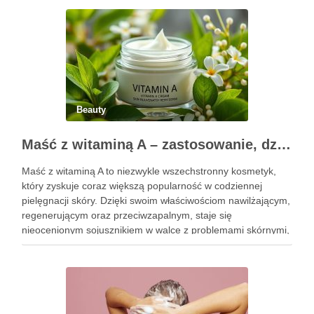
uzyskania oczekiwanego efektu oraz prawidłowego działania
…
Beauty
Maść z witaminą A – zastosowanie, działanie i bezpieczeństwo stosowania
Maść z witaminą A to niezwykle wszechstronny kosmetyk,
który zyskuje coraz większą popularność w codziennej
pielęgnacji skóry. Dzięki swoim właściwościom nawilżającym,
regenerującym oraz przeciwzapalnym, staje się
nieocenionym sojusznikiem w walce z problemami skórnymi,
takimi jak zmarszczki, trądzik czy podrażnienia. Jej działanie
na skórę twarzy nie tylko poprawia jej teksturę, ale …