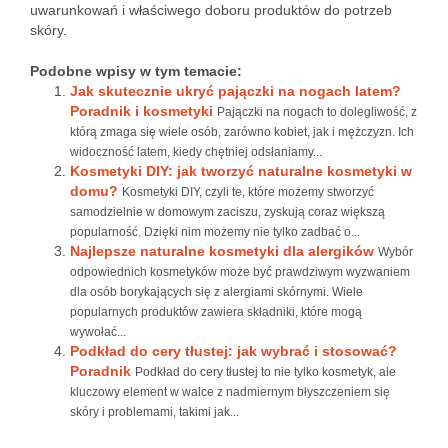
uwarunkowań i właściwego doboru produktów do potrzeb
skóry.
Podobne wpisy w tym temacie:
Jak skutecznie ukryć pajączki na nogach latem?
Poradnik i kosmetyki
Pajączki na nogach to dolegliwość, z
którą zmaga się wiele osób, zarówno kobiet, jak i mężczyzn. Ich
widoczność latem, kiedy chętniej odsłaniamy...
Kosmetyki DIY: jak tworzyć naturalne kosmetyki w
domu?
Kosmetyki DIY, czyli te, które możemy stworzyć
samodzielnie w domowym zaciszu, zyskują coraz większą
popularność. Dzięki nim możemy nie tylko zadbać o...
Najlepsze naturalne kosmetyki dla alergików
Wybór
odpowiednich kosmetyków może być prawdziwym wyzwaniem
dla osób borykających się z alergiami skórnymi. Wiele
popularnych produktów zawiera składniki, które mogą
wywołać...
Podkład do cery tłustej: jak wybrać i stosować?
Poradnik
Podkład do cery tłustej to nie tylko kosmetyk, ale
kluczowy element w walce z nadmiernym błyszczeniem się
skóry i problemami, takimi jak...