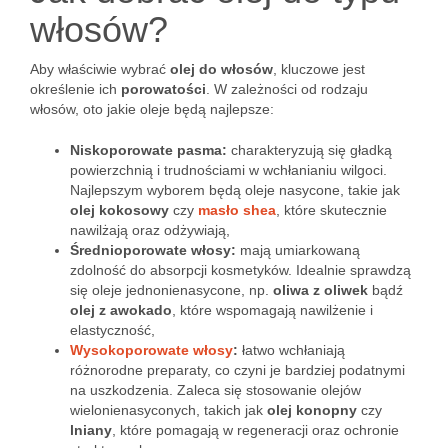
włosów?
Aby właściwie wybrać
olej do włosów
, kluczowe jest
określenie ich
porowatości
. W zależności od rodzaju
włosów, oto jakie oleje będą najlepsze:
Niskoporowate pasma:
charakteryzują się gładką
powierzchnią i trudnościami w wchłanianiu wilgoci.
Najlepszym wyborem będą oleje nasycone, takie jak
olej kokosowy
czy
masło shea
, które skutecznie
nawilżają oraz odżywiają,
Średnioporowate włosy:
mają umiarkowaną
zdolność do absorpcji kosmetyków. Idealnie sprawdzą
się oleje jednonienasycone, np.
oliwa z oliwek
bądź
olej z awokado
, które wspomagają nawilżenie i
elastyczność,
Wysokoporowate włosy
:
łatwo wchłaniają
różnorodne preparaty, co czyni je bardziej podatnymi
na uszkodzenia. Zaleca się stosowanie olejów
wielonienasyconych, takich jak
olej konopny
czy
lniany
, które pomagają w regeneracji oraz ochronie