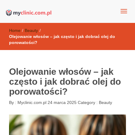
my clinic Kielce. naturalny krem do twarzy anti-age
Kosmetyki antyoksydacyjne
Home
/
Beauty
/
Olejowanie włosów – jak często i jak dobrać olej do
porowatości?
Olejowanie włosów – jak
często i jak dobrać olej do
porowatości?
By :
Myclinic.com.pl
24 marca 2025
Category :
Beauty