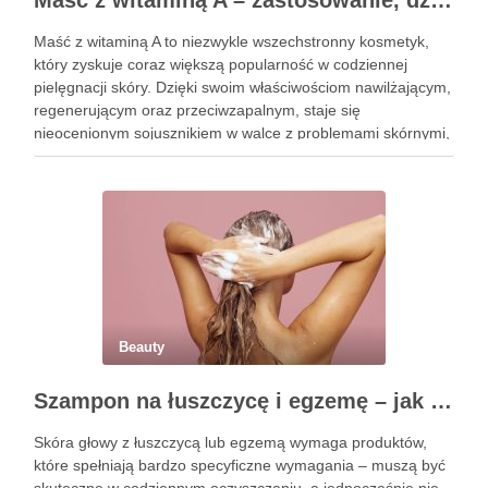
Maść z witaminą A – zastosowanie, działanie i bezpieczeństwo stosowania
Maść z witaminą A to niezwykle wszechstronny kosmetyk,
który zyskuje coraz większą popularność w codziennej
pielęgnacji skóry. Dzięki swoim właściwościom nawilżającym,
regenerującym oraz przeciwzapalnym, staje się
nieocenionym sojusznikiem w walce z problemami skórnymi,
takimi jak zmarszczki, trądzik czy podrażnienia. Jej działanie
na skórę twarzy nie tylko poprawia jej teksturę, ale …
Beauty
Szampon na łuszczycę i egzemę – jak świadomie dobierać produkty przy wrażliwej skórze głowy?
Skóra głowy z łuszczycą lub egzemą wymaga produktów,
które spełniają bardzo specyficzne wymagania – muszą być