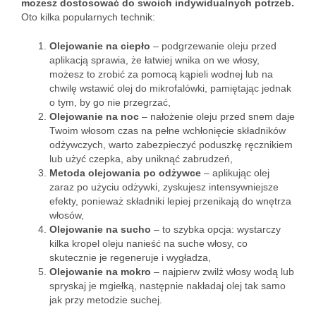
możesz dostosować do swoich indywidualnych potrzeb.
Oto kilka popularnych technik:
Olejowanie na ciepło
– podgrzewanie oleju przed
aplikacją sprawia, że łatwiej wnika on we włosy,
możesz to zrobić za pomocą kąpieli wodnej lub na
chwilę wstawić olej do mikrofalówki, pamiętając jednak
o tym, by go nie przegrzać,
Olejowanie na noc
– nałożenie oleju przed snem daje
Twoim włosom czas na pełne wchłonięcie składników
odżywczych, warto zabezpieczyć poduszkę ręcznikiem
lub użyć czepka, aby uniknąć zabrudzeń,
Metoda olejowania po odżywce
– aplikując olej
zaraz po użyciu odżywki, zyskujesz intensywniejsze
efekty, ponieważ składniki lepiej przenikają do wnętrza
włosów,
Olejowanie na sucho
– to szybka opcja: wystarczy
kilka kropel oleju nanieść na suche włosy, co
skutecznie je regeneruje i wygładza,
Olejowanie na mokro
– najpierw zwilż włosy wodą lub
spryskaj je mgiełką, następnie nakładaj olej tak samo
jak przy metodzie suchej.