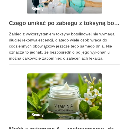
Beauty
Czego unikać po zabiegu z toksyną botulinową?
Zabieg z wykorzystaniem toksyny botulinowej nie wymaga
długiej rekonwalescencji, dlatego wiele osób wraca do
codziennych obowiązków jeszcze tego samego dnia. Nie
oznacza to jednak, że bezpośrednio po jego wykonaniu
można całkowicie zapomnieć o zaleceniach lekarza.
Pierwsze godziny i dni po zabiegu mają znaczenie dla
uzyskania oczekiwanego efektu oraz prawidłowego działania
…
Beauty