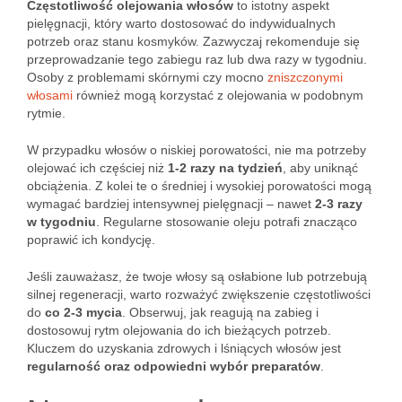
Częstotliwość olejowania włosów
to istotny aspekt
pielęgnacji, który warto dostosować do indywidualnych
potrzeb oraz stanu kosmyków. Zazwyczaj rekomenduje się
przeprowadzanie tego zabiegu raz lub dwa razy w tygodniu.
Osoby z problemami skórnymi czy mocno
zniszczonymi
włosami
również mogą korzystać z olejowania w podobnym
rytmie.
W przypadku włosów o niskiej porowatości, nie ma potrzeby
olejować ich częściej niż
1-2 razy na tydzień
, aby uniknąć
obciążenia. Z kolei te o średniej i wysokiej porowatości mogą
wymagać bardziej intensywnej pielęgnacji – nawet
2-3 razy
w tygodniu
. Regularne stosowanie oleju potrafi znacząco
poprawić ich kondycję.
Jeśli zauważasz, że twoje włosy są osłabione lub potrzebują
silnej regeneracji, warto rozważyć zwiększenie częstotliwości
do
co 2-3 mycia
. Obserwuj, jak reagują na zabieg i
dostosowuj rytm olejowania do ich bieżących potrzeb.
Kluczem do uzyskania zdrowych i lśniących włosów jest
regularność oraz odpowiedni wybór preparatów
.