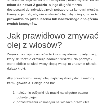
stosowania oleju na sucho czas aplikacji może wynosić od
30
minut do nawet 2 godzin
, a jego długość można
dostosować do indywidualnych potrzeb oraz kondycji włosów.
Pamiętaj jednak, aby nie zostawiać oleju zbyt długo;
może to
prowadzić do przesuszenia lub nadmiernego obciążenia
twoich kosmyków.
Jak prawidłowo zmywać
olej z włosów?
Zmywanie oleju z włosów
to kluczowy element pielęgnacji,
który skutecznie eliminuje nadmiar tłuszczu. Na początek
warto obficie spłukać włosy ciepłą wodą; to znacznie ułatwia
dalsze kroki.
Aby prawidłowo usunąć olej, najlepiej skorzystać z metody
zemulgowania
. Polega ona na:
nałożeniu odżywki lub maski na wilgotne pasma
pokryte olejem,
pozostawieniu kosmetyku na włosach przez kilka