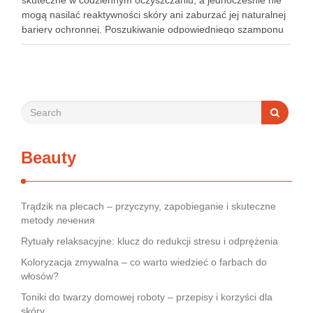
skuteczne w codziennym oczyszczaniu, a jednocześnie nie
mogą nasilać reaktywności skóry ani zaburzać jej naturalnej
bariery ochronnej. Poszukiwanie odpowiedniego szamponu
bywa dla wielu pacjentów procesem długim i frustrującym, bo
rynek jest pełen produktów deklarujących …
Beauty
Trądzik na plecach – przyczyny, zapobieganie i skuteczne
metody лечения
Rytuały relaksacyjne: klucz do redukcji stresu i odprężenia
Koloryzacja zmywalna – co warto wiedzieć o farbach do
włosów?
Toniki do twarzy domowej roboty – przepisy i korzyści dla
skóry